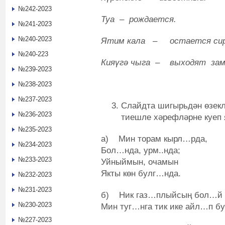
№242-2023
Туа – рождается.
№241-2023
№240-2023
Ятим кала – остается сир
№240-223
Кияүгә чыга – выходят зам
№239-2023
№238-2023
№237-2023
Слайдта шигырьдән өзек
№236-2023
тиешле хәрефләрне куеп я
№235-2023
а) Мин торам кырл…рда,
№234-2023
Бол…нда, урм..нда;
№233-2023
Уйныймын, очамын
Якты көн булг…нда.
№232-2023
№231-2023
б) Ник газ…плыйсың бол…й си
№230-2023
Мин туг…нга тик ике айл…п бу
№227-2023