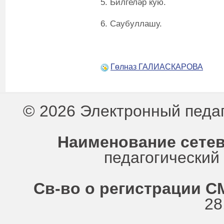
5. Билгеләр кую.
6. Саубуллашу.
Гөлназ ГАЛИАСКАРОВА
© 2026 Электронный педа
Наименование сетев
педагогически
Св-во о регистрации СМ
28