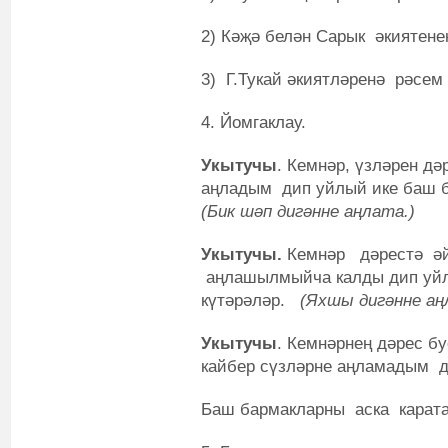
2) Кәҗә белән Сарык әкиятенең
3) Г.Тукай әкиятләренә рәсем 
4. Йомгаклау.
У
кытучы
. Кемнәр, үзләрен д
аңладым дип уйлый ике баш б
(Бик шәп дигәнне аңлата.)
Укытучы.
Кемнәр дәрестә әйб
аңлашылмыйча калды дип уй
күтәрәләр.
(Яхшы дигәнне аң
У
кытучы
. Кемнәрнең дәрес б
кайбер сүзләрне аңламадым 
Баш бармакларны аска карата