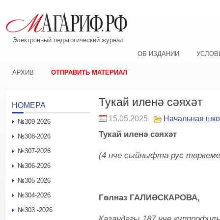
Электронный педагогический журнал
ОБ ИЗДАНИИ
УСЛОВ
АРХИВ
ОТПРАВИТЬ МАТЕРИАЛ
Тукай иленә сәяхәт
НОМЕРА
15.05.2025
Начальная шк
№309-2026
Тукай иленә сәяхәт
№308-2026
№307-2026
(4 нче сыйныфта рус төркеме
№306-2026
№305-2026
№304-2026
Гөлназ
Г
АЛИӘСКАРОВА,
№303 -2026
Казандагы 187 нче күппрофил