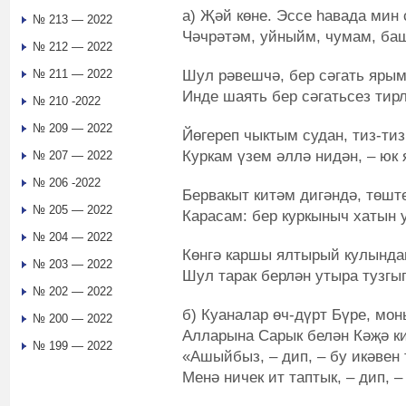
а) Җәй көне. Эссе һавада мин 
№ 213 — 2022
Чәчрәтәм, уйныйм, чумам, ба
№ 212 — 2022
Шул рәвешчә, бер сәгать ярым
№ 211 — 2022
Инде шаять бер сәгатьсез тир
№ 210 -2022
№ 209 — 2022
Йөгереп чыктым судан, тиз-ти
Куркам үзем әллә нидән, – ю
№ 207 — 2022
№ 206 -2022
Бервакыт китәм дигәндә, төшт
№ 205 — 2022
Карасам: бер куркыныч хатын 
№ 204 — 2022
Көнгә каршы ялтырый кулындаг
№ 203 — 2022
Шул тарак берлән утыра тузгыг
№ 202 — 2022
б) Куаналар өч-дүрт Бүре, мон
№ 200 — 2022
Алларына Сарык белән Кәҗә ки
№ 199 — 2022
«Ашыйбыз, – дип, – бу икәвен 
Менә ничек ит таптык, – дип, –