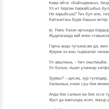
Кәҗә әйтә: «Кайгырмагыз, безд
Ул ит берлән һәркайсыбыз бул
Ни карыйсың? Тиз бул әле, тиз
Капчыктагы Бүре башын китер 
в) Нәкъ Казан артында бардыр
Җырлаганда көй өчен «тавыкл
Гәрчә анда тугъмасам да, мин 
Җирне әз-мәз тырмалап чәчкән
Ул авылның, – һич онытмыйм, 
Ул болын, яшел үләннәр хәтфә
Зурмы? – дисәң, зур түгелдер, 
Халкының эчкән суы бик кечкен
Анда бик салкын вә бик эссе тү
Җил дә вактында исеп, яңгыр