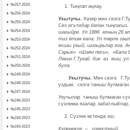
№257-2024
Тыңлап аңлау.
№256-2024
Укытучы.
Хәзер мин сезгә Г.
№255-2024
Сез игътибар белән тыңлагыз
№254-2024
шагыйре. Ул 1886 елның 26 ап
тиз ятим кала. Ул төрле гаилә
№253-2024
яхшы укый, шигырьләр яза. А
№252-2024
Сарык» «Шаян песи», «Бала б
№251-2024
Ләкин Г.Тукай бик аз яши, у
була.
№250-2024
№249-2024
Укытучы.
Мин сезгә Г.Т
№248-2024
уздым, сезгә таныш булмаган
№247-2024
Укучылар таныш булмаган сүз
№246-2023
сүзлеккә язалар, кабатлыйлар.
№245-2023
Сүзлек өстендә эш:
№244-2023
№243-2023
Күренекле – известный.