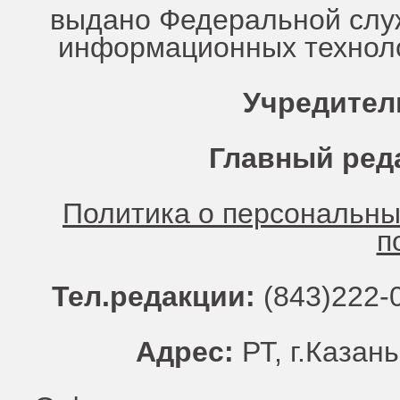
выдано Федеральной служ
информационных техноло
Учредител
Главный ред
Политика о персональн
п
Тел.редакции:
(843)222-0
Адрес:
РТ, г.Казань