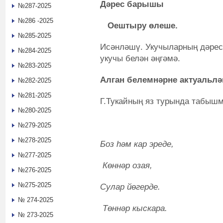
Дәрес барышы
№287-2025
№286 -2025
Оештыру өлеше.
№285-2025
Исәнләшү. Укучыларның дәрес
№284-2025
укучы белән әңгәмә.
№283-2025
Алган белемнәрне актуальлә
№282-2025
№281-2025
Г.Тукайның яз турында табышм
№280-2025
№279-2025
№278-2025
Боз hәм кар эреде,
№277-2025
Көннәр озая,
№276-2025
№275-2025
Сулар йөгерде.
№ 274-2025
Төннәр кыскара.
№ 273-2025