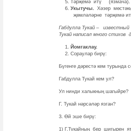
Тәрҗемә итү (язмача).
У
кытучы.
Хәзер мөстәк
җөмләләрне тәрҗемә ит
Габдулла Тукай –
известный
Тукай написал много стихов
д
Йомгаклау.
Сораулар бирү:
Бүгенге дәрестә кем турында 
Габдулла Тукай кем ул?
Ул нинди халыкның шагыйре?
Г. Тукай нәрсәләр язган?
3. Өй эше бирү:
1) Г.Тукайның бер шигырен ят