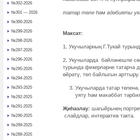
№302-2026
татар теле һәм әдәбияты у
№301 — 2026
№300-2026
№299-2026
Максат:
№298-2026
1
.
Укучыларның Г.Тукай турынд
№297-2026
№296-2026
2
.
Укучыларда бәйләнешле сөй
турында фикерләрне татарча 
№295-2026
өйрәтү, тел байлыгын арттыру.
№294-2025
Укучыларда татар теленә,
№293-2025
уяту һәм мәхәббәт тәрби
№292-2025
№291-2025
Җиhазлау
:
шагыйрьнең портре
слайдлар, интерактив такта.
№290-2025
№289-2025
№288-2025