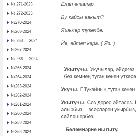
Елап елгалар,
№ 271-2025
№ 272-2025
Бу кайсы вакыт?
№270-2024
Яшьләр түгелде.
№269-2024
№ 268 — 2024
Йә, әйтеп кара. ( Яз. )
№267-2024
№ 266 — 2024
№265-2024
Укытучы.
Укучылар, әйдәгез 
без кемнең туган көнен үткәр
№264-2024
№263-2024
Укучы.
Г.Тукайның туган көнен
№262-2024
Укытучы
. Сез дөрес әйтәсез.
№261-2024
алырбыз, әсәрләрен укырбы
№260-2024
сөйләшербез.
№259-2024
Белемнәрне ныгыту.
№258-2024