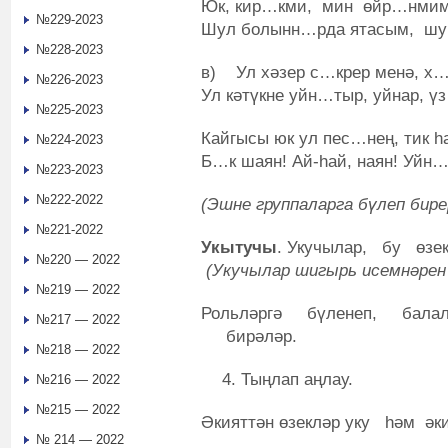
Юк, кир…кми, мин өйр…нмим
№229-2023
Шул болынн…рда ятасым, шу
№228-2023
в) Ул хәзер с…крер менә, х…з
№226-2023
Ул кәтүкне уйн…тыр, уйнар, ү
№225-2023
Кайгысы юк ул пес…нең, тик һ
№224-2023
Б…к шаян! Ай-һай, наян! Уйн…р
№223-2023
№222-2022
(Эшне группаларга бүлеп бире
№221-2022
Укытучы
. Укучылар, бу өз
№220 — 2022
(Укучылар шигырь исемнәре
№219 — 2022
Рольләргә бүленеп, бала
№217 — 2022
бирәләр.
№218 — 2022
Тыңлап аңлау.
№216 — 2022
№215 — 2022
Әкияттән өзекләр уку һәм ә
№ 214 — 2022