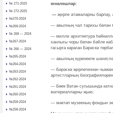
юнәлешләр:
№ 271-2025
№ 272-2025
—
җирле атамаларны барлау,
№270-2024
— авылның чал тарихы белән 
№269-2024
№ 268 — 2024
— милли архитектура һәйкәллә
№267-2024
ханлыгы чоры белән бәйле каб
гасырга караган Бәрәскә төрбә
№ 266 — 2024
№265-2024
— авылның күренекле шәхеслә
№264-2024
— Бәрәскә җирлегеннән чыккан
№263-2024
артистларның биографияләрен
№262-2024
— Бөек Ватан сугышында катн
№261-2024
материалларны җыю;
№260-2024
№259-2024
— мәктәп музееның фондын экс
№258-2024