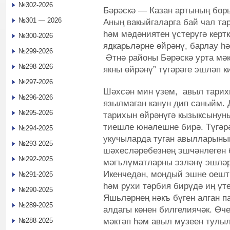
№302-2026
Бәрәскә — Казан артының бор
№301 — 2026
Аның вакыйгаларга бай чал т
һәм мәдәниятен үстерүгә керт
№300-2026
ядкарьләрне өйрәнү, барлау һ
№299-2026
Әтнә районы Бәрәскә урта мәк
№298-2026
якны өйрәнү” түгәрәге эшләп к
№297-2026
Шәхсән мин үзем, авыл тарих
№296-2026
язылмаган канун дип саныйм. 
№295-2026
тарихын өйрәнүгә кызыксынуны
тиешле юнәлешне бирә. Түгәр
№294-2025
укучыларда туган авылларының
№293-2025
шәхесләребезнең эшчәнлеген 
№292-2025
мәгълүматларны эзләнү эшләре
Икенчедән, мондый эшне оешт
№291-2025
һәм рухи тәрбия бирүдә иң үт
№290-2025
Яшьләрнең нәкъ бүген алган п
№289-2025
алдагы көнен билгелиячәк. Өч
мәктәп һәм авыл музеен тулы
№288-2025