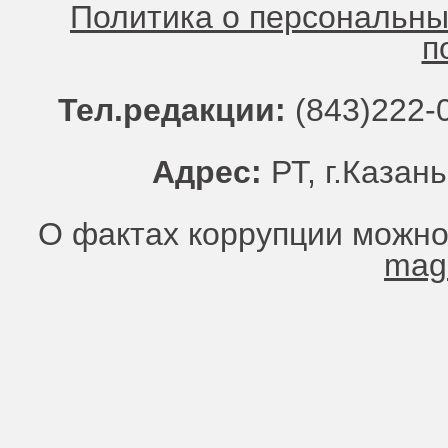
Политика о персональн
п
Тел.редакции:
(843)222-0
Адрес:
РТ, г.Казань
О фактах коррупции можно
mag