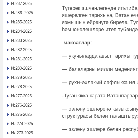
№287-2025
Түгәрәк эшчәнлегендә игътиба
№286 -2025
яшерелгән тарихына, Ватан өч
язмышын өйрәнүгә бирелә. Түг
№285-2025
һәм юнәлешләре итеп түбәндәг
№284-2025
№283-2025
максатлар:
№282-2025
— укучыларда авыл тарихы ту
№281-2025
№280-2025
— балаларны милли мәдәният
№279-2025
— рухи-әхлакый сафлыкка ия 
№278-2025
-Туган якка карата Ватанпәрвә
№277-2025
№276-2025
— эзләнү эшләренә кызыксыну
№275-2025
структурасы белән таныштыру
№ 274-2025
— эзләнү эшләре белән респуб
№ 273-2025