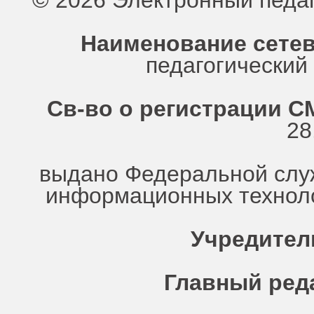
© 2026 Электронный педа
Наименование сетев
педагогически
Св-во о регистрации СМ
28
выдано Федеральной служ
информационных техноло
Учредител
Главный ред