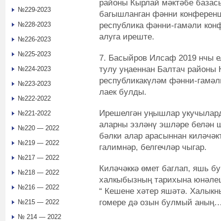
районы Кырлай мәктәбе базасы
№229-2023
багышланган фәнни конференц
республика фәнни-гамәли кон
№228-2023
алуга иреште.
№226-2023
№225-2023
7. Басыйров Илсаф 2019 нчы 
тулу уңаеннан Балтач районы 
№224-2023
республикакүләм фәнни-гамәл
№223-2023
лаек булды.
№222-2022
Ирешелгән уңышлар укучыларда
№221-2022
аларны эзләнү эшләре белән ш
№220 — 2022
бәлки алар арасыннан киләчәк
№219 — 2022
галимнәр, белгечләр чыгар.
№217 — 2022
Киләчәккә өмет баглап, яшь бу
№218 — 2022
халкыбызның тарихына юнәлеш
№216 — 2022
“ Кешене хәтер яшәтә. Халыкн
гомере дә озын булмый аның…
№215 — 2022
№ 214 — 2022