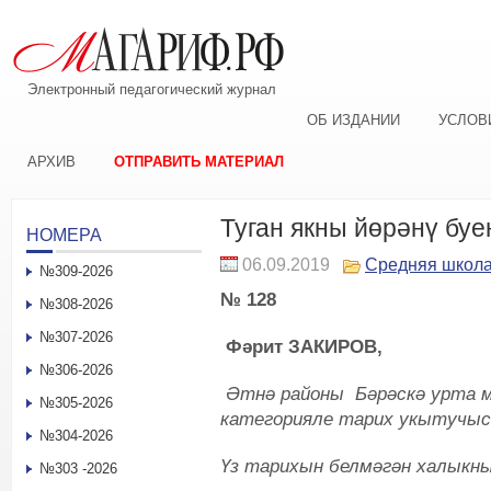
Электронный педагогический журнал
ОБ ИЗДАНИИ
УСЛОВ
АРХИВ
ОТПРАВИТЬ МАТЕРИАЛ
Туган якны йөрәнү бу
НОМЕРА
06.09.2019
Средняя школ
№309-2026
№ 128
№308-2026
№307-2026
Фәрит ЗАКИРОВ,
№306-2026
Әтнә районы
Бәрәскә урта 
№305-2026
категорияле тарих укытучы
№304-2026
Үз тарихын белмәгән халыкны
№303 -2026