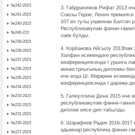
№242-2023
3. Габдрахимов Рифат 2013 нч
Союзы Герое, Ленин премиясе
№241-2023
107 ел тулы уңаеннан Балтач 
№240-2023
Республикакүләм фәнни-гамәл
№240-223
лаек булды.
№239-2023
4. Корбанова Айсылу 2013һәм 2
№238-2023
Хәлфин исемендәге республик
№237-2023
конференциясендә I урынга л
министрлыгының дипломы белә
№236-2023
нче елда Ш. Мәрҗәни исеменд
№235-2023
конференциясендә I дәрәҗә ди
№234-2023
5. Галиуллинә Динә 2015 нче 
№233-2023
республикакүләм фәнни-гамәл
№232-2023
диплом иясе дип табылды.
№231-2023
6. Шәрәфиев Радик 2016-2017 
№230-2023
адымнар республика фәнни-га
№227-2023