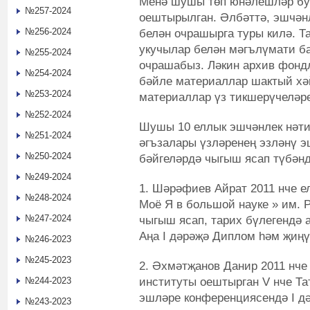
Менә шушы төп юнәлешләр буе
№257-2024
оештырылган. Әлбәттә, эшчән
№256-2024
белән очрашырга туры килә. Т
укучылар белән мәгълүмати б
№255-2024
очрашабыз. Ләкин архив фонд
№254-2024
бәйле материаллар шактый хә
№253-2024
материаллар үз тикшерүчеләре
№252-2024
Шушы 10 еллык эшчәнлек нәти
№251-2024
әгъзалары үзләренең эзләнү 
№250-2024
бәйгеләрдә чыгыш ясап түбән
№249-2024
1. Шәрәфиев Айрат 2011 нче е
№248-2024
Моё Я в большой науке » им.
№247-2024
чыгыш ясап, тарих бүлегендә
Аңа I дәрәҗә Диплом һәм җиң
№246-2023
№245-2023
2. Әхмәтҗанов Данир 2011 нче
институты оештырган V нче Та
№244-2023
эшләре конференциясендә I д
№243-2023