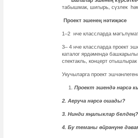
Балалар эшенең күрсәтке
табышмак, шигырь, сүзлек һә
Проект эшенең нәтиҗәсе
1–2 нче классларда мәгълүмат
3– 4 нче классларда проект э
каталог ярдәмендә башкарылыр
спектакль, концерт отышлырак 
Укучыларга проект эшчәнлегенә
Проект эшендә нәрсә 
2. Аеруча нәрсә ошады?
3. Нинди яңалыклар белдең?
4. Бу теманы өйрәнүне дәв