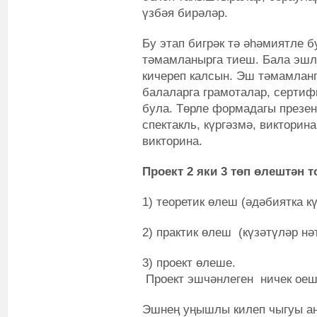
үзбәя бирәләр.
Бу этап бигрәк тә әһәмиятле 
тәмамланырга тиеш. Бала эшл
кичереп калсын. Эш тәмамланг
балаларга грамоталар, серти
була. Төрле формадагы презен
спектакль, күргәзмә, викторин
викторина.
Проект 2 яки 3 төп өлештән 
1) теоретик өлеш (әдәбиятка кү
2) практик өлеш (күзәтүләр нә
3) проект өлеше.
Проект эшчәнлеген ничек оеш
Эшнең уңышлы килеп чыгуы а