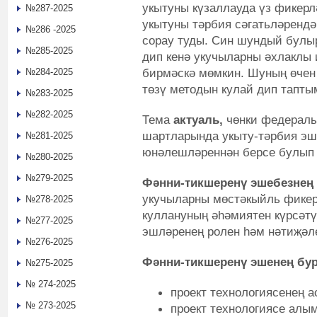
укытуны күзаллауда үз фикер
№287-2025
укытуны тәрбия сәгатьләрендә 
№286 -2025
сорау туды. Син шундый булы
№285-2025
дип кенә укучыларны әхлаклы 
бирмәскә мөмкин. Шуның өчен
№284-2025
төзү методын кулай дип тапты
№283-2025
№282-2025
Тема
актуаль,
чөнки федераль
шартларында укыту-тәрбия эш
№281-2025
юнәлешләреннән берсе булып 
№280-2025
№279-2025
Фәнни-тикшеренү эшебезнең 
укучыларны мөстәкыйль фикерл
№278-2025
куллануның әһәмиятен күрсәтү
№277-2025
эшләренең ролен һәм нәтиҗәле
№276-2025
Фәнни-тикшеренү эшенең
бу
№275-2025
№ 274-2025
проект технологиясенең 
№ 273-2025
проект технологиясе алы