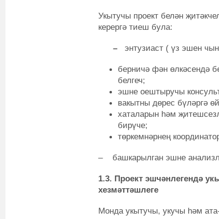
Укытучы проект белән җитәкче
керергә тиеш була:
–
энтузиаст ( үз эшен чы
берничә фән өлкәсендә б
белгеч;
эшне оештыручы консульт
вакытны дөрес бүләргә өй
хаталарын һәм җитешсезл
бирүче;
төркемнәрнең координато
– башкарылган эшне анализла
1.3. Проект эшчәнлегендә ук
хезмәттәшлеге
Монда укытучы, укучы һәм ата