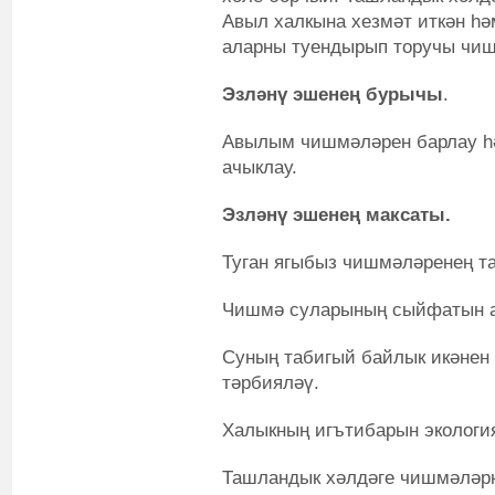
Авыл халкына хезмәт иткән һә
аларны туендырып торучы чи
Эзләнү эшенең бурычы
.
Авылым чишмәләрен барлау һ
ачыклау.
Эзләнү эшенең максаты.
Туган ягыбыз чишмәләренең т
Чишмә суларының сыйфатын а
Суның табигый байлык икәнен 
тәрбияләү.
Халыкның игътибарын экологи
Ташландык хәлдәге чишмәләрн