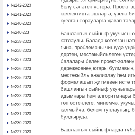
№242-2023
белү сәләтен үстерә. Проект 
коллективта эшләргә, үзенә би
№241-2023
куелган сорауларга җавап таба
№240-2023
№240-223
Башлангыч сыйныф укучысы өч
катлаулы. Балада көтелгән нә
№239-2023
гына, проблеманы чишүдә уңа
№238-2023
дәртен, мөстәкыйльлеген үсте
№237-2023
балалары белән проект-эзләнү
дәрәҗәсенең югары булмавын,
№236-2023
мөстәкыйль анализлау һәм иг
№235-2023
формалашып җитмәвен истә то
№234-2023
башлангыч сыйныф укучыларын
адымнары һәм алгоритмнары б
№233-2023
төп өстенлеге, минемчә, укуч
№232-2023
калмыйча, белем туплауның, 
№231-2023
булдыруда.
№230-2023
Башлангыч сыйныфларда түбән
№227-2023