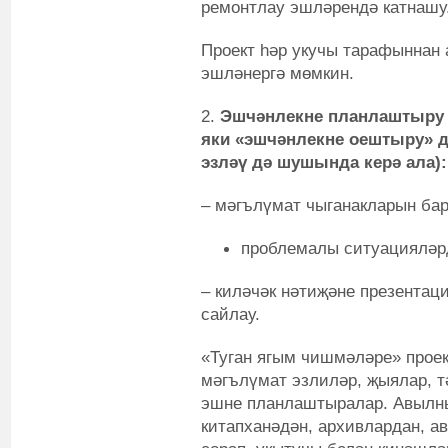
ремонтлау эшләрендә катнашу
Проект һәр укучы тарафыннан
эшләнергә мөмкин.
2.
Эшчәнлекне планлаштыру 
яки «эшчәнлекне оештыру» д
эзләү дә шушында керә ала):
– мәгълүмат чыганакларын бар
проблемалы ситуацияләр
– киләчәк нәтиҗәне презента
сайлау.
«Туган ягым чишмәләре» проек
мәгълүмат эзлиләр, җыялар, т
эшне планлаштыралар. Авылн
китапханәдән, архивлардан, а