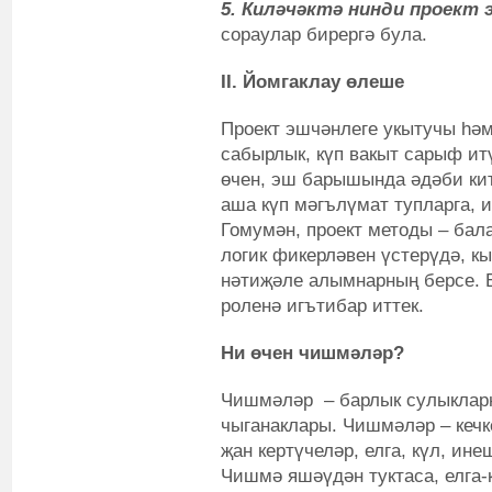
5. Киләчәктә нинди проект
сораулар бирергә була.
II. Йомгаклау өлеше
Проект эшчәнлеге укытучы һәм
сабырлык, күп вакыт сарыф и
өчен, эш барышында әдәби кит
аша күп мәгълүмат тупларга, и
Гомумән, проект методы – бал
логик фикерләвен үстерүдә, к
нәтиҗәле алымнарның берсе. 
роленә игътибар иттек.
Ни өчен чишмәләр?
Чишмәләр – барлык сулыкларн
чыганаклары. Чишмәләр – кечке
җан кертүчеләр, елга, күл, ин
Чишмә яшәүдән туктаса, елга-