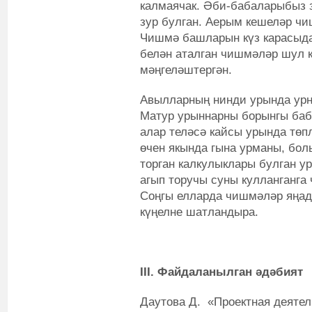
калмаячак. Әби-бабаларыбыз 
зур булган. Аерым кешеләр чи
Чишмә башларын күз карасыда
белән аталган чишмәләр шул 
мәңгеләштергән.
Авылларның нинди урында урн
Матур урыннарны борынгы баба
алар теләсә кайсы урында төп
өчен якында гына урманы, бол
торган калкулыклары булган у
агып торучы суны кулланганга
Соңгы елларда чишмәләр яңад
күңелне шатландыра.
III. Файдаланылган әдәбият
Даутова Д. «Проектная деятел