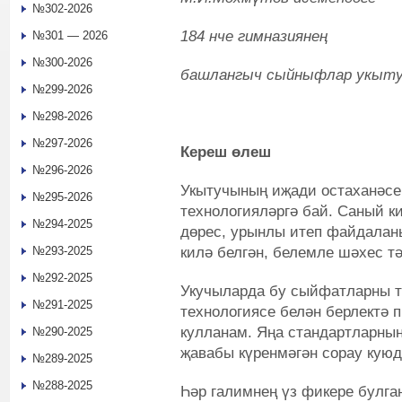
№302-2026
184 нче гимназиянең
№301 — 2026
№300-2026
башлангыч сыйныфлар укыт
№299-2026
№298-2026
№297-2026
Кереш өлеш
№296-2026
Укытучының иҗади остаханәсе
№295-2026
технологияләргә бай. Саный ки
№294-2025
дөрес, урынлы итеп файдаланы
килә белгән, белемле шәхес т
№293-2025
№292-2025
Укучыларда бу сыйфатларны 
№291-2025
технологиясе белән берлектә
кулланам. Яңа стандартларның
№290-2025
җавабы күренмәгән сорау куюд
№289-2025
№288-2025
Һәр галимнең үз фикере булга