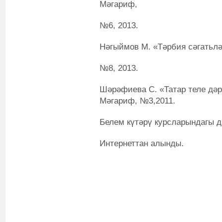
Мәгариф,
№6, 2013.
Нәгыймов М. «Тәрбия сәгатьлә
№8, 2013.
Шәрәфиева С. «Татар теле дәр
Мәгариф, №3,2011.
Белем күтәрү курсларындагы д
Интернеттан алынды.