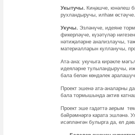
Укытучы.
Киңәшче, юнәлеш би
рухландыручы, илһам өстәүче
Укучы.
Эзләнүче, идеяне тор
фикерләүче, күзәтүләр нигезен
нәтиҗәләрне анализлаучы, тәҗ
материалларын кулланучы, пр
Ата-ана: укучыга кирәкле мәгъ
идеяләрне тулыландыручы, иҗ
бала белән көндәлек аралашуч
Проект эшенә ата-аналарны да
бала тормышында актив катн
Проект эше гадәттә аерым те
бәйрәмнәргә карата эшләнә. Ул
исәпләнгән булырга да, ел д