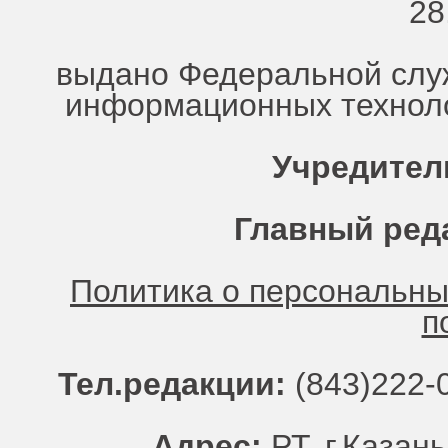
28
выдано Федеральной служ
информационных техноло
Учредител
Главный ред
Политика о персональн
п
Тел.редакции:
(843)222-0
Адрес:
РТ, г.Казань