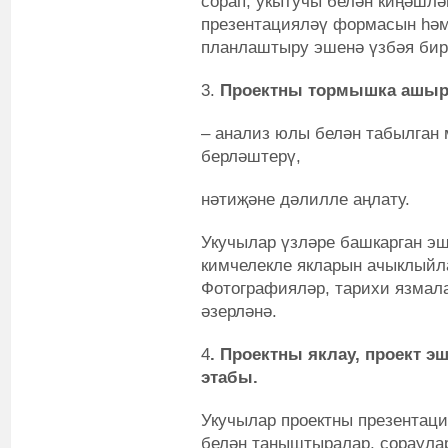
сорап, укытучы белән киңәшлә
презентацияләү формасын һәм
планлаштыру эшенә үзбәя бир
3.
Проектны тормышка ашыру
– анализ юлы белән табылган 
берләштерү,
нәтиҗәне дәлилле аңлату.
Укучылар үзләре башкарган э
кимчелекле якларын ачыклыйла
Фотографияләр, тарихи язмала
әзерләнә.
4
. Проектны яклау, проект э
этабы.
Укучылар проектны презентац
белән таныштыралар, сораула