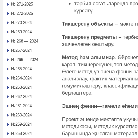
тәрбия сәгатьләрендә пр
№ 271-2025
күрсәтү.
№ 272-2025
№270-2024
Тикшеренү объекты
– мәктәпт
№269-2024
Тикшеренү предметы –
тәрбия
№ 268 — 2024
эшчәнлеген оештыру.
№267-2024
Метод һәм алымнар
. Өйрәне
№ 266 — 2024
карап, тикшеренүнең төп мето
№265-2024
Әлеге метод үз эченә фәнни һ
анализлау, фактик материалны
№264-2024
гомумиләштерү, классификац
№263-2024
берләштерә.
№262-2024
Эшнең
фәнни
—
гамәли әһәми
№261-2024
№260-2024
Проект эшендә мәктәптә укуч
№259-2024
методикасы, методик күрсәтмә
барышында җыелган материа
№258-2024