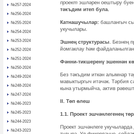
проект
эшләрен оештыру буен
№257-2024
тәкъдим итеп була.
№256-2024
К
атнашучылар:
башлангыч сы
№255-2024
укучылары.
№254-2024
№253-2024
Э
шнең структурасы
. Безнең 
йомгаклау һәм файдаланылган
№252-2024
№251-2024
Фәнни-тикшеренү
эшеннән кө
№250-2024
Без тәкъдим иткән алымнар тә
№249-2024
мавыктыргыч итәчәк. Тәрбия с
№248-2024
кына утырмыйча, актив рәвешт
№247-2024
II
. Т
өп өлеш
№246-2023
№245-2023
1.1. Проект эшчәнлегенең тө
№244-2023
Проект эшчәнлеге укучыларда 
№243-2023
тудыра. Ул фикерләүне, сөйл