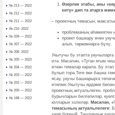
Әзерлек этабы, аны «ке
№ 213 — 2022
китү» дип тә атарга мөм
№ 212 — 2022
– проектның темасын, максаты
№ 211 — 2022
№ 210 -2022
проблеманың әһәмиятен н
№ 209 — 2022
проект башкару өчен уку
алып, төркемнәргә бүлү.
№ 207 — 2022
№ 206 -2022
Укытучы бу этапта укучыларга
№ 205 — 2022
итә. Мәсәлән, «Туган ягым чи
иткән темалар карала. Бу эта
№ 204 — 2022
булып тора.Теге яки башка те
№ 203 — 2022
ясау, укучы башкарырга теләгә
№ 202 — 2022
ителми.Укытучы ярдәме белән,
проектның актуальлеген, проб
№ 200 — 2022
бурычларын билгелиләр, куел
№ 199 — 2022
юлларын эзлиләр.
Мәсәлән, «
темасының актуальлелеге:
Б
хәле борчый. Ташландык хәлдә