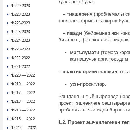
кулланып була:
№229-2023
– тикшеренү
(проблемалы си
№228-2023
көндәлек тормышта кирәк булы
№226-2023
№225-2023
– иҗади
(бәйрәмнәр яки конк
бизәлеш, фотоколлаж, видеокли
№224-2023
№223-2023
мәгълүмати
(темага кар
№222-2022
катнашучыларга тәкъдим 
№221-2022
–
практик ориентлашкан
(пр
№220 — 2022
уен-проектлар
.
№219 — 2022
№217 — 2022
Башлангыч сыйныфларда барлы
№218 — 2022
проект эшчәнлеге оештырырга
проблемасы яки идея барлыкка
№216 — 2022
№215 — 2022
1.2. Проект эшчәнлегенең тө
№ 214 — 2022