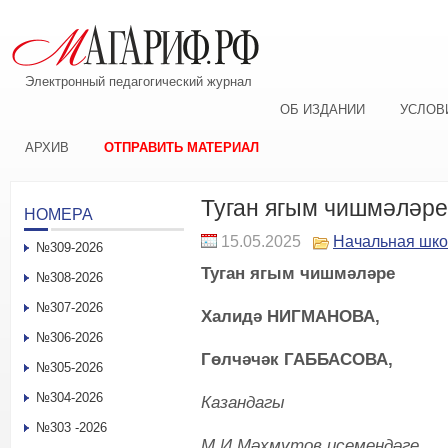
Электронный педагогический журнал
ОБ ИЗДАНИИ
УСЛОВ
АРХИВ
ОТПРАВИТЬ МАТЕРИАЛ
Туган ягым чишмәләре
НОМЕРА
15.05.2025
Начальная шк
№309-2026
Туган ягым чишмәләре
№308-2026
№307-2026
Халидә НИГМАНОВА,
№306-2026
Гөлчәчәк ГАББАСОВА,
№305-2026
№304-2026
Казандагы
№303 -2026
М.И.Мәхмүтов исемендәге