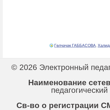
Гөлчәчәк ГАББАСОВА
,
Хали
© 2026 Электронный педа
Наименование сетев
педагогически
Св-во о регистрации СМ