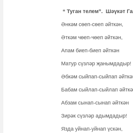
“ Туган телем”. Шәүкәт Г
Әнкәм сөеп-сөеп әйткән,
Әткәм чөеп-чөеп әйткән,
Апам биеп-биеп әйткән
Матур сүзләр җанымдадыр!
Әбкәм сыйпап-сыйпап әйткә
Бабам сыйлап-сыйлап әйткә
Абзам сынап-сынап әйткән
Зирәк сүзләр адымдадыр!
Язда уйнап-уйнап үскән,