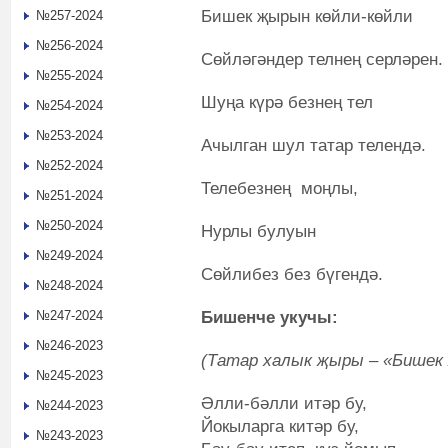
Бишек җырын көйли-көйли
№257-2024
№256-2024
Сөйләгәндер телнең серләрен.
№255-2024
Шуңа күрә безнең тел
№254-2024
№253-2024
Ачылган шул татар телендә.
№252-2024
Телебезнең моңлы,
№251-2024
№250-2024
Нурлы булуын
№249-2024
Сөйлибез без бүгендә.
№248-2024
Бишенче укучы:
№247-2024
№246-2023
(Татар халык җыры – «Бишек
№245-2023
Әлли-бәлли итәр бу,
№244-2023
Йокыларга китәр бу,
№243-2023