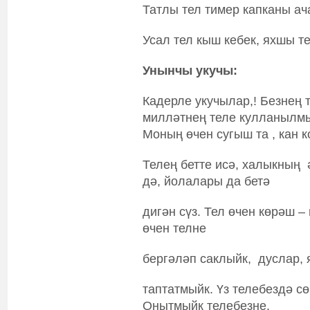
Татлы тел тимер капканы ач
Усал тел кыш кебек, яхшы те
Унынчы укучы:
Кадерле укучылар,! Безнең т
милләтнең теле кулланылмы
Моның өчен сугыш та , кан 
Телең бетте исә, халыкның 
дә, йолалары да бетә
дигән сүз. Тел өчен көрәш 
өчен телне
бергәләп саклыйк, дуслар, 
таптатмыйк. Үз телебездә с
Онытмыйк телебезне.