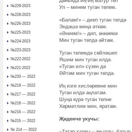
Дөньяда иң-иң матур тел
№229-2023
Ул – минем туган телем.
№228-2023
«Балам!» – диеп туган телдә
№226-2023
Эндәшә миңа әткәм.
№225-2023
«Әнием!» – дип, әнкәемә
Мин туган телдә әйтәм.
№224-2023
№223-2023
Туган телемдә сөйләшеп
№222-2022
Яшим мин туган илдә.
«Туган ил» сүзен дә
№221-2022
Әйтәм мин туган телдә.
№220 — 2022
Иң изге хисләремне мин
№219 — 2022
Туган илдә аңлатам.
№217 — 2022
Шуңа күрә туган телне
№218 — 2022
Хөрмәтлим мин, яратам.
№216 — 2022
Җиденче укучы:
№215 — 2022
№ 214 — 2022
–Татар халкы – акыллы, батыр 