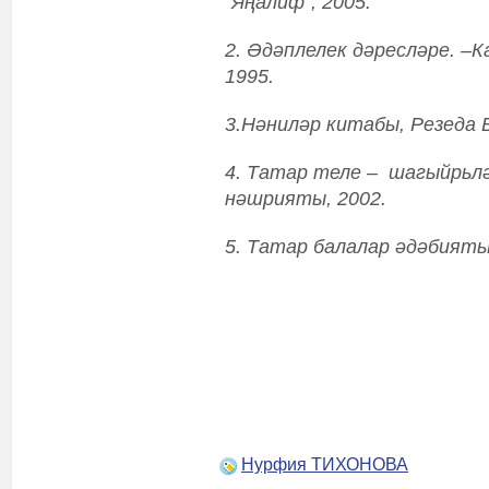
“Яңалиф”, 2005.
2. Әдәплелек дәресләре. –
1995.
3.Нәниләр китабы, Резеда В
4. Татар теле – шагыйр
ь
л
нәшрияты, 2002.
5. Татар балалар әдәбияты
Нурфия ТИХОНОВА