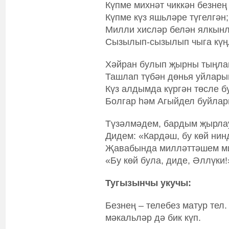
Күпме михнәт чиккән безнең
Күпме күз яшьләре түгелгән;
Милли хисләр белән ялкын
Сызылып-сызылып чыга күң
Хәйран булып җырны тыңла
Ташлап түбән дөнья уйлары
Күз алдымда күргән төсле 
Болгар һәм Агыйдел буйлар
Түзәлмәдем, бардым җырла
Дидем: «Кардәш, бу көй нин
Җавабында милләттәшем м
«Бу көй була, диде, Әллүки!
Тугызынчы укучы:
Безнең – телебез матур тел.
мәкальләр дә бик күп.