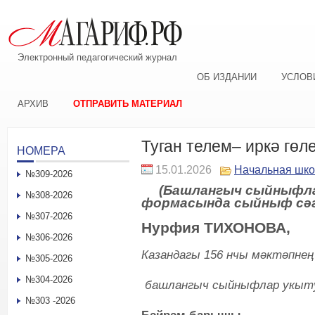
Электронный педагогический журнал
ОБ ИЗДАНИИ
УСЛОВ
АРХИВ
ОТПРАВИТЬ МАТЕРИАЛ
Туган телем– иркә гөл
НОМЕРА
15.01.2026
Начальная шк
№309-2026
(Башлангыч сыйныфлар
№308-2026
формасында сыйныф сә
№307-2026
Нурфия ТИХОНОВА,
№306-2026
Казандагы 156 нчы мәктәпнең
№305-2026
№304-2026
башлангыч сыйныфлар укыт
№303 -2026