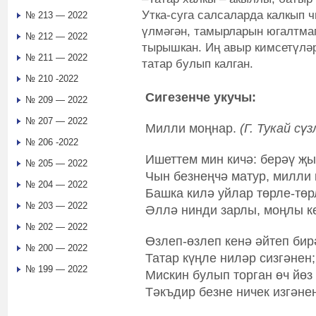
Утка-суга салсаларда калкып ч
№ 213 — 2022
үлмәгән, тамырларын югалтмаг
№ 212 — 2022
тырышкан. Иң авыр кимсетүләр
№ 211 — 2022
татар булып калган.
№ 210 -2022
Сигезенче укучы:
№ 209 — 2022
№ 207 — 2022
Милли моңнар.
(Г. Тукай сүз
№ 206 -2022
Ишеттем мин кичә: берәү җ
№ 205 — 2022
Чын безнеңчә матур, милли 
№ 204 — 2022
Башка килә уйлар төрле-төр
№ 203 — 2022
Әллә нинди зарлы, моңлы к
№ 202 — 2022
Өзлеп-өзлеп кенә әйтеп бир
№ 200 — 2022
Татар күңле ниләр сизгәнен;
№ 199 — 2022
Мискин булып торган өч йөз
Тәкъдир безне ничек изгәне