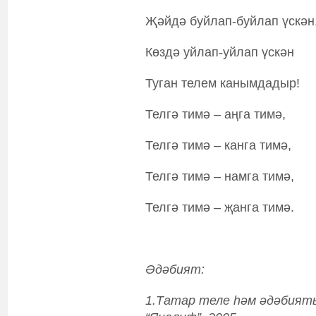
Җәйдә буйлап-буйлап үскән
Көздә уйлап-уйлап үскән
Туган телем канымдадыр!
Телгә тимә – аңга тимә,
Телгә тимә – канга тимә,
Телгә тимә – намга тимә,
Телгә тимә – җанга тимә.
Әдәбият:
1.Татар теле һәм әдәбияты