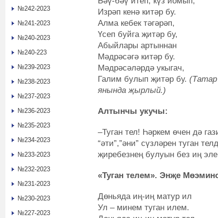
Бәү-бәү итеп, күз йомып,
№242-2023
Изрәп кенә китәр бу.
Алма кебек тәгәрәп,
№241-2023
Үсеп буйга җитәр бу,
№240-2023
Абыйлары артыннан
№240-223
Мәдрәсәгә китәр бу.
Мәдрәсәләрдә укыгач,
№239-2023
Галим булып җитәр бу.
(Татар
№238-2023
янында җырлый.)
№237-2023
Алтынчы укучы:
№236-2023
№235-2023
–Туган тел! Һәркем өчен дә газ
№234-2023
“әти”,”әни” сүзләрен туган тел
җиребезнең булуын без иң элек
№233-2023
№232-2023
«
Туган телем»
.
Энҗе Мөэмин
№231-2023
Дөньяда иң-иң матур ил
№230-2023
Ул – минем туган илем.
№227-2023