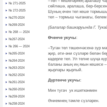
–Тел – кешеләрнең аралашу ча
№ 271-2025
сөйләшә, аралаша, бер-берсен
№ 272-2025
Шуның өчен тел кеше тормышы
тел – тормыш чыганагы, беле
№270-2024
№269-2024
(Балалар башкаруында Г. Тук
№ 268 — 2024
Өченче укучы
:
№267-2024
№ 266 — 2024
–Туган тел төшенчәсенә зур мә
җир, әти-әни сүзләре белән бе
№265-2024
кадерле тел. Ул телне шуңа күр
№264-2024
баланы аның иң якын кешесе –
№263-2024
җырлары җырлый.
№262-2024
Дүртенче укучы:
№261-2024
№260-2024
Мин тугач ук ишеткәнмен
№259-2024
Әниемнең тәмле сүзләрен.
№258-2024