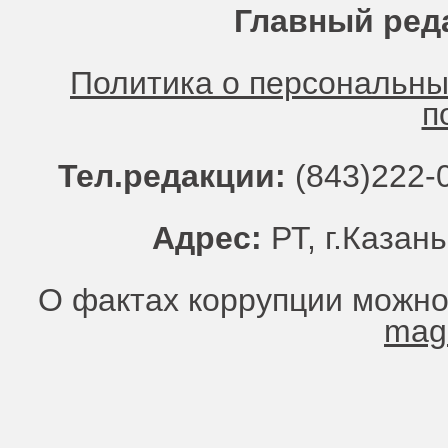
Главный ред
Политика о персональн
п
Тел.редакции:
(843)222-0
Адрес:
РТ, г.Казань
О фактах коррупции можно
mag