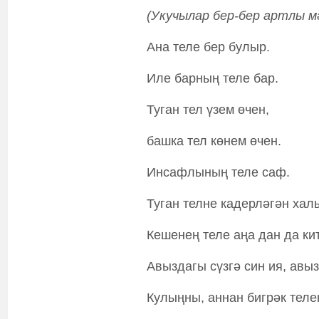
(Укучылар бер-бер артлы м
Ана теле бер булыр.
Иле барның теле бар.
Туган тел үзем өчен,
башка тел көнем өчен.
Инсафлының теле саф.
Туган телне кадерләгән хал
Кешенең теле аңа дан да кит
Авыздагы сүзгә син ия, авыз
Кулыңны, аннан бигрәк теле