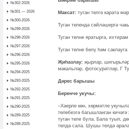
Бәйрәм барышы
№302-2026
№301 — 2026
Максат:
туган телгә карата м
№300-2026
Туган телендә сөйләшергә чакы
№299-2026
Туган телне яратырга, ихтирам
№298-2026
№297-2026
Туган телне белү һәм саклауга
№296-2026
Җиһазлау:
җырлар, шигырьләр,
№295-2026
мәкальләр, фотосурәтләр, Г Т
№294-2025
Дәрес барышы
№293-2025
№292-2025
Беренче укучы:
№291-2025
–Хәерле көн, хөрмәтле укучыла
№290-2025
телебезгә багышланган кичәгә
№289-2025
туган теле була. Бала туып, д
№288-2025
телдә сала. Шушы телдә арал