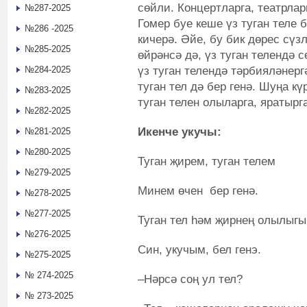
сөйли. Концертларга, театрлар
№287-2025
Гомер буе кеше үз туган теле 
№286 -2025
кичерә. Әйе, бу бик дөрес сүз
№285-2025
өйрәнсә дә, үз туган телендә с
үз туган телендә тәрбияләнерг
№284-2025
туган тел дә бер генә. Шуңа кү
№283-2025
туган телен олыларга, яратырг
№282-2025
Икенче укучы:
№281-2025
№280-2025
Туган җирем, туган телем
№279-2025
Минем өчен бер генә.
№278-2025
№277-2025
Туган тел һәм җирнең олылыгы
№276-2025
Син, укучым, бел генэ.
№275-2025
№ 274-2025
–Нәрсә соң ул тел?
№ 273-2025