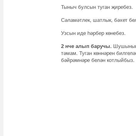
Тыныч булсын туган җиребез.
Сәламәтлек, шатлык, бәхет бе
Узсын иде һәрбер көнебез.
2 нче алып баручы.
Шушының 
тәмам. Туган көннәрен билгелә
бәйрәмнәре белән котлыйбыз.