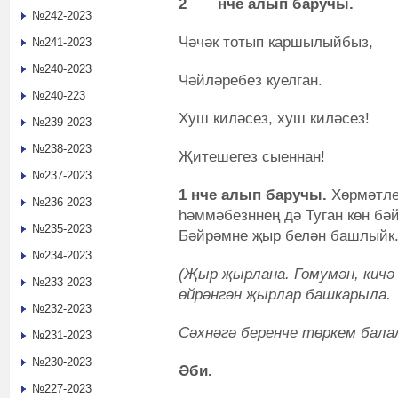
2
нче алып баручы.
№242-2023
Чәчәк тотып каршылыйбыз,
№241-2023
№240-2023
Чәйләребез куелган.
№240-223
Хуш киләсез, хуш киләсез!
№239-2023
№238-2023
Җитешегез сыеннан!
№237-2023
1
нче алып баручы.
Хөрмәтле
№236-2023
һәммәбезннең дә Туган көн бә
№235-2023
Бәйрәмне җыр белән башлыйк
№234-2023
(Җыр җырлана. Гомумән, кичә
№233-2023
өйрәнгән җырлар башкарыла.
№232-2023
Сәхнәгә беренче төркем балал
№231-2023
№230-2023
Әби.
№227-2023