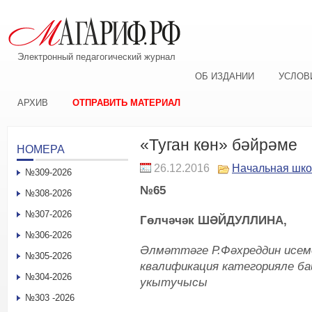
Электронный педагогический журнал
ОБ ИЗДАНИИ
УСЛОВ
АРХИВ
ОТПРАВИТЬ МАТЕРИАЛ
«Туган көн» бәйрәме
НОМЕРА
26.12.2016
Начальная шк
№309-2026
№65
№308-2026
№307-2026
Гөлчәчәк ШӘЙДУЛЛИНА,
№306-2026
Әлмәттәге Р.Фәхреддин исеме
№305-2026
квалификация категорияле б
№304-2026
укытучысы
№303 -2026