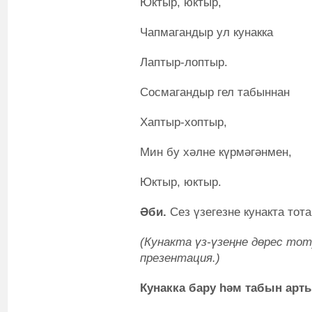
Юктыр, юктыр,
Чапмагандыр ул кунакка
Лаптыр-лоптыр.
Сосмагандыр гел табыннан
Хаптыр-хоптыр,
Мин бу хәлне күрмәгәнмен,
Юктыр, юктыр.
Әби.
Сез үзегезне кунакта тот
(Кунакта үз-үзеңне дөрес то
презентация.)
Кунакка бару һәм табын арт