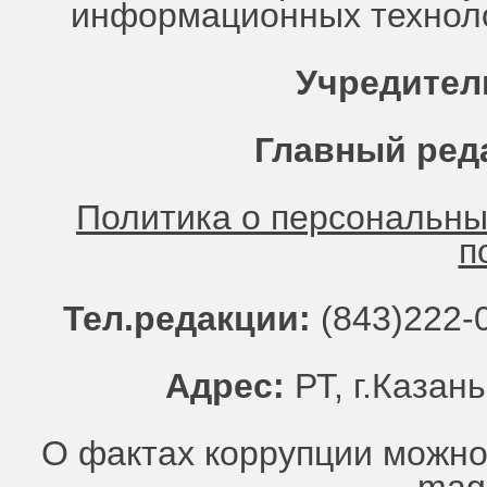
информационных техноло
Учредител
Главный ред
Политика о персональн
п
Тел.редакции:
(843)222-0
Адрес:
РТ, г.Казань
О фактах коррупции можно