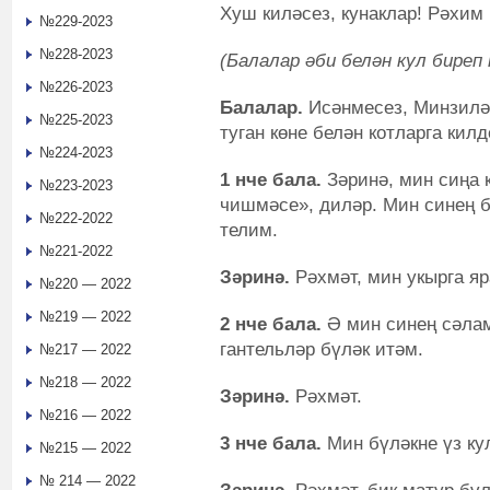
Хуш киләсез, кунаклар! Рәхим 
№229-2023
№228-2023
(Балалар әби белән кул биреп 
№226-2023
Балалар.
Исәнмесез, Минзилә 
№225-2023
туган көне белән котларга кил
№224-2023
1 нче бала.
Зәринә, мин сиңа 
№223-2023
чишмәсе», диләр. Мин синең 
№222-2022
телим.
№221-2022
Зәринә.
Рәхмәт, мин укырга яр
№220 — 2022
№219 — 2022
2 нче бала.
Ә мин синең сәлам
гантельләр бүләк итәм.
№217 — 2022
№218 — 2022
Зәринә.
Рәхмәт.
№216 — 2022
3 нче бала.
Мин бүләкне үз ку
№215 — 2022
№ 214 — 2022