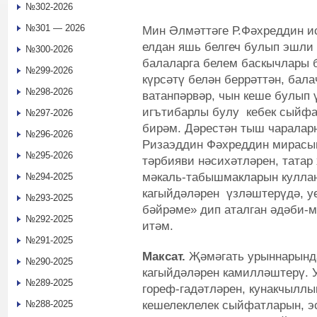
№302-2026
№301 — 2026
Мин Әлмәттәге Р.Фәхреддин ис
елдан яшь белгеч булып эшл
№300-2026
балаларга белем баскычлары 
№299-2026
күрсәтү белән беррәттән, бала
№298-2026
ватанпәрвәр, чын кеше булып 
игътибарлы булу кебек сыйфа
№297-2026
бирәм. Дәрестән тыш чаралар
№296-2026
Ризаэддин Фәхреддин мирасын
№295-2026
тәрбияви нәсихәтләрен, тата
мәкаль-табышмакларын куллан
№294-2025
кагыйдәләрен үзләштерүдә, уе
№293-2025
бәйрәме» дип аталган әдәби-
№292-2025
итәм.
№291-2025
Максат.
Җәмәгать урыннарында,
№290-2025
кагыйдәләрен камилләштерү. 
№289-2025
гореф-гадәтләрен, кунакчыллык
кешелеклелек сыйфатларын, эс
№288-2025