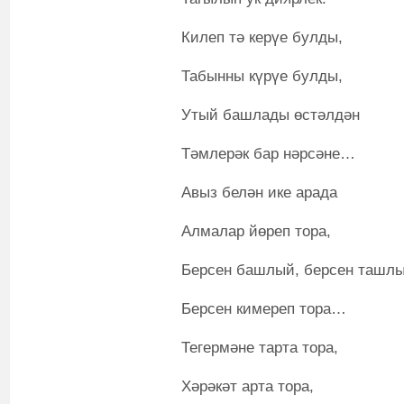
Килеп тә керүе булды,
Табынны күрүе булды,
Утый башлады өстәлдән
Тәмлерәк бар нәрсәне…
Авыз белән ике арада
Алмалар йөреп тора,
Берсен башлый, берсен ташлы
Берсен кимереп тора…
Тегермәне тарта тора,
Хәрәкәт арта тора,