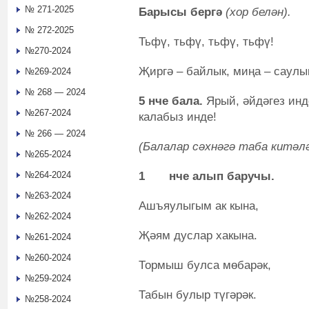
№ 271-2025
Барысы бергә
(хор белән).
№ 272-2025
Тьфү, тьфү, тьфү, тьфү!
№270-2024
Җиргә – байлык, миңа – саулы
№269-2024
№ 268 — 2024
5
нче бала.
Ярый, әйдәгез инде
№267-2024
калабыз инде!
№ 266 — 2024
(Балалар сәхнәгә таба китәл
№265-2024
1
нче алып баручы.
№264-2024
№263-2024
Ашъяулыгым ак кына,
№262-2024
Җәям дуслар хакына.
№261-2024
№260-2024
Тормыш булса мөбарәк,
№259-2024
Табын булыр түгәрәк.
№258-2024