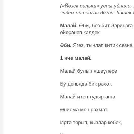
(«Йөзек салыш» уены уйнала.
элдем читәнгә» дигән. бишек
Малай.
Әби, без бит Зәринәгә
өйөрәнеп килдек.
Әби.
Ягез, тыңлап китик сезне.
1 нче малай.
Малай булып яшәүләре
Бу дөньяда бик рәхәт.
Малай итеп тудырганга
Әниемә мең рәхмәт.
Иртә торып, кызлар кебек,