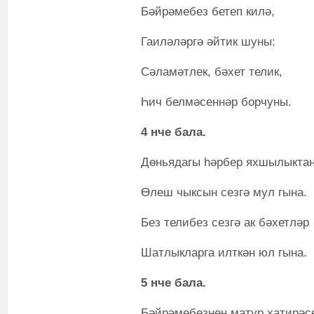
Бәйрәмебез бетеп килә,
Гаиләләргә әйтик шуны:
Сәламәтлек, бәхет телик,
Һич белмәсеннәр борчуны.
4 нче бала.
Дөньядагы һәрбер яхшылыктан
Өлеш чыксын сезгә мул гына.
Без телибез сезгә ак бәхетләр
Шатлыкларга илткән юл гына.
5 нче бала.
Бәйрәмебезнең матур хатирәс