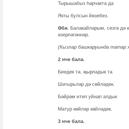
Тырышабыз һәрчакта да
Якты булсын йөзебез.
Әби.
Балакайларым, сезгә дә к
әзерләгәннәр.
(Кызлар башкаруында татар 
2 нче бала
.
Биедек тә, җырладык та
Шигырьләр дә сөйләдек.
Бәйрәм итеп уйнап алдык
Матур көйләр көйләдек.
3 нче бала.