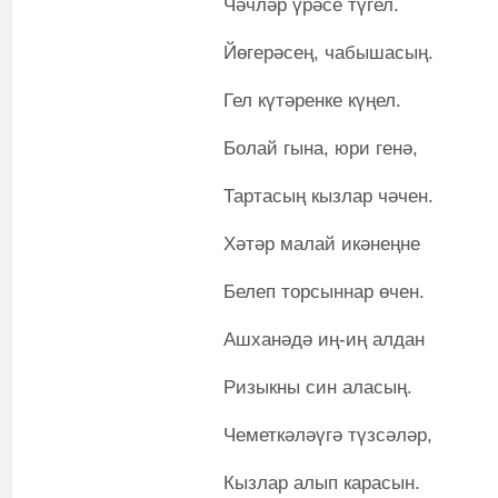
Чәчләр үрәсе түгел.
Йөгерәсең, чабышасың.
Гел күтәренке күңел.
Болай гына, юри генә,
Тартасың кызлар чәчен.
Хәтәр малай икәнеңне
Белеп торсыннар өчен.
Ашханәдә иң-иң алдан
Ризыкны син аласың.
Чеметкәләүгә түзсәләр,
Кызлар алып карасын.