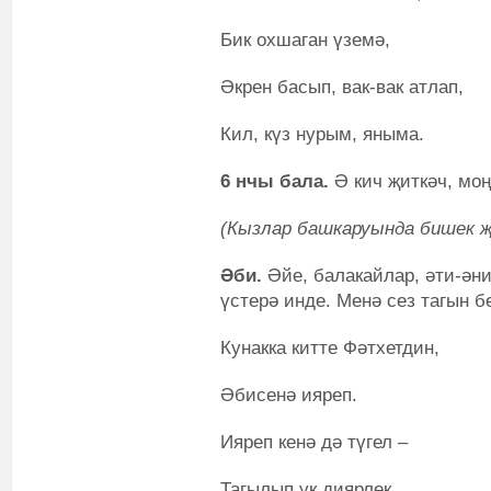
Бик охшаган үземә,
Әкрен басып, вак-вак атлап,
Кил, күз нурым, яныма.
6
нчы бала.
Ә кич җиткәч, мо
(Кызлар башкаруында бишек 
Әби.
Әйе, балакайлар, әти-әни
үстерә инде. Менә сез тагын б
Кунакка китте Фәтхетдин,
Әбисенә ияреп.
Ияреп кенә дә түгел –
Тагылып ук диярлек.