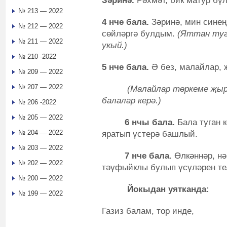
Зәринә.
Рәхмәт, бик матур бүл
№ 213 — 2022
4
нче бала.
Зәринә, мин синең
№ 212 — 2022
сөйләргә булдым.
(Яттан туг
№ 211 — 2022
укый.)
№ 210 -2022
5
нче бала.
Ә без, малайлар, 
№ 209 — 2022
№ 207 — 2022
(Малайлар төркеме җыр
балалар керә.)
№ 206 -2022
№ 205 — 2022
6
нчы бала.
Бала туган к
№ 204 — 2022
яратып үстерә башлый.
№ 203 — 2022
7 нче бала.
Өлкәннәр, нә
№ 202 — 2022
тәүфыйклы булып үсүләрен тел
№ 200 — 2022
Йокыдан уятканда:
№ 199 — 2022
Газиз балам, тор инде,