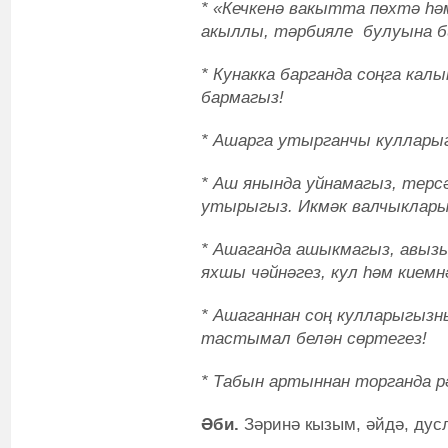
* «Кечкенә вакытта пөхтә һә
акыллы, тәрбияле булуына би
* Кунакка барганда соңга кал
бармагыз!
* Ашарга утырганчы куллары
* Аш янында уйнамагыз, терс
утырыгыз. Икмәк валчыклары
* Ашаганда ашыкмагыз, авыз
яхшы чәйнәгез, кул һәм киемн
* Ашаганнан соң кулларыгыз
тастымал белән сөртегез!
* Табын артыннан торганда 
Әби.
Зәринә кызым, әйдә, дус