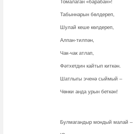
Томалаган «барабан»!
Табыннарын бөлдереп,
Шулай кеше көлдереп,
Алпан-тилпән,
Чак-чак атлап,
Фәтхетдин кайтып киткән.
Шатлыгы эченә сыймый –
Чөнки анда урын беткән!
Булмагандыр мондый малай –