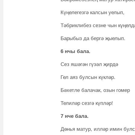
Күңелегезгә калсын уелып,
Тәбриклибез сезне чын күңелд
Барыбыз да бергә җыелып.
6 нчы бала.
Сез яшәгән гүзәл җирдә
Гел аяз булсын күкләр.
Бәхетле балачак, озын гомер
Телиләр сезгә күпләр!
7 нче бала.
Дөнья матур, илләр имин булс