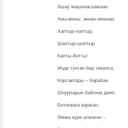
Ашау машинасымыни:
Аны-моны, аннан-моннан,
Хаптыр-хоптыр,
Шаптыр-шоптыр
Капты-йотты!
Инде туктап бер текәлсә,
Корсаклары – барабан.
Шнурларын бәйлим диеп,
Ботинкага караган,
Әмма күрә алмаган –