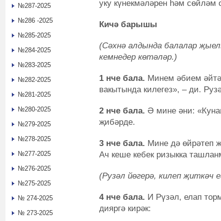
уку күнекмәләрен һәм сөйләм 
№287-2025
№286 -2025
Кичә барышы
№285-2025
(Сәхнә алдында балалар җыел
№284-2025
кемнедер көтәләр.)
№283-2025
1 нче бала.
Минем әбием әйтә:
№282-2025
вакытында килегез», – ди. Ру
№281-2025
№280-2025
2 нче бала.
Ә мине әни: «Кунак
җибәрде.
№279-2025
№278-2025
3 нче бала.
Мине дә өйрәтеп җи
Ач кеше кебек ризыкка ташлан
№277-2025
№276-2025
(Рузәл йөгерә, килеп җиткәч 
№275-2025
4 нче бала.
И Рүзәл, елап тор
№ 274-2025
дияргә кирәк:
№ 273-2025