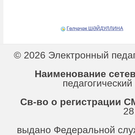
Гөлчәчәк ШӘЙДУЛЛИНА
© 2026 Электронный педа
Наименование сетев
педагогически
Св-во о регистрации СМ
28
выдано Федеральной служ