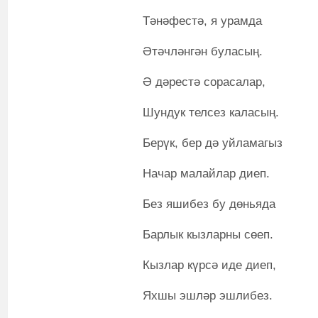
Тәнәфестә, я урамда
Әтәчләнгән буласың.
Ә дәрестә сорасалар,
Шундук телсез каласың.
Берүк, бер дә уйламагыз
Начар малайлар диеп.
Без яшибез бу дөньяда
Барлык кызларны сөеп.
Кызлар күрсә иде диеп,
Яхшы эшләр эшлибез.