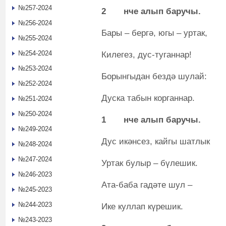
№257-2024
2
нче алып баручы.
№256-2024
Бары – бергә, югы – уртак,
№255-2024
№254-2024
Килегез, дус-туганнар!
№253-2024
Борынгыдан бездә шулай:
№252-2024
Дуска табын корганнар.
№251-2024
№250-2024
1
нче алып баручы.
№249-2024
Дус икәнсез, кайгы шатлык
№248-2024
№247-2024
Уртак булыр – бүлешик.
№246-2023
Ата-баба гадәте шул –
№245-2023
№244-2023
Ике куллап күрешик.
№243-2023