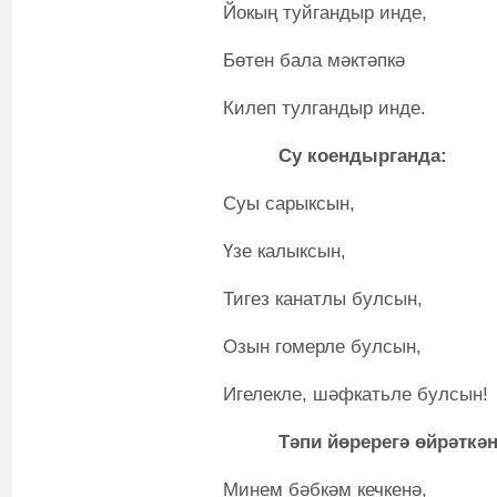
Йокың туйгандыр инде,
Бөтен бала мәктәпкә
Килеп тулгандыр инде.
Су коендырганда:
Суы сарыксын,
Үзе калыксын,
Тигез канатлы булсын,
Озын гомерле булсын,
Игелекле, шәфкатьле булсын!
Тәпи йөререгә өйрәткән
Минем бәбкәм кечкенә,