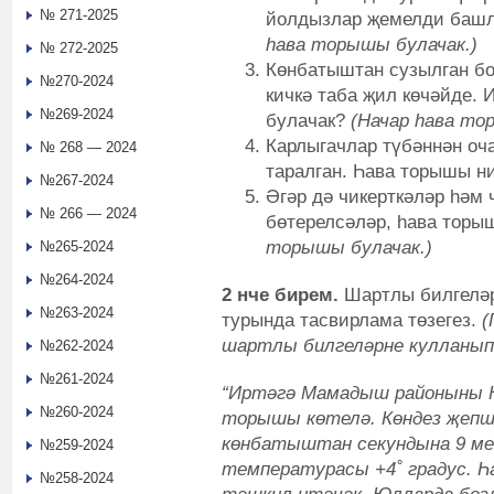
№ 271-2025
йолдызлар җемелди башл
һава торышы булачак.)
№ 272-2025
Көнбатыштан сузылган бол
№270-2024
кичкә таба җил көчәйде. 
№269-2024
булачак?
(Начар һава то
Карлыгачлар түбәннән оча
№ 268 — 2024
таралган. Һава торышы 
№267-2024
Әгәр дә чикерткәләр һәм 
№ 266 — 2024
бөтерелсәләр, һава торы
торышы булачак.)
№265-2024
№264-2024
2 нче бирем.
Шартлы билгеләр
№263-2024
турында тасвирлама төзегез.
(
шартлы билгеләрне кулланы
№262-2024
№261-2024
“Иртәгә Мамадыш районыны 
№260-2024
торышы көтелә. Көндез җепшек
көнбатыштан секундына 9 ме
№259-2024
температурасы +4˚ градус. 
№258-2024