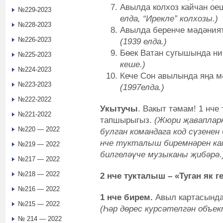
Авылда колхоз кайчан ое
№229-2023
елда, “Ирекле” колхозы.)
№228-2023
Авылда беренче мәдәният
№226-2023
(
1939 елда.)
Бөек Ватан сугышында н
№225-2023
кеше.)
№224-2023
Кече Сон авылында яңа м
№223-2023
(1997елда.)
№222-2022
Укытучы
. Вакыт тәмам! 1 нч
№221-2022
тапшырыгыз.
(Жюри җаваплар
№220 — 2022
булган командага код сүзене
нче тукталыш биремнәрен к
№219 — 2022
билгеләүче музыканы җибәрә.
№217 — 2022
№218 — 2022
2 нче тукталыш
–
«Туган як 
№216 — 2022
1 нче бирем
.
Авыл картасында 
№215 — 2022
(
Һ
әр дөрес курсәтелгән объе
№ 214 — 2022