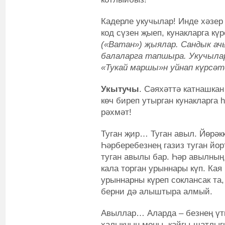
Кадерле укучылар! Инде хәзер
код сүзен җыеп, кунакларга күр
(«Ватан») җыялар. Сандык ач
балаларга тапшыра. Укучылар
«Тукай маршы»н уйнап күрсәт
Укытучы
. Сәяхәттә катнашкан
көч биреп утырган кунакларга 
рәхмәт!
Туган җир… Туган авыл. Йөрәкк
Һәрберебезнең газиз туган йор
туган авылы бар. Һәр авылның 
кала торган урыннары күп. Кая 
урыннарны күреп соклансак та,
берни дә алыштыра алмый.
Авыллар… Аларда – безнең үт
халыкның моңы, кайгы-шатлыг