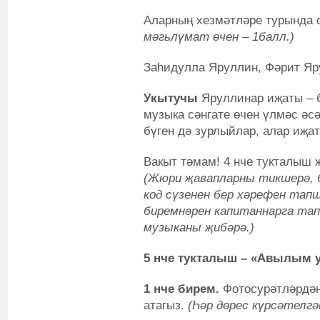
Аларның хезмәтләре турында 
мәгьлүмат өчен – 1балл.)
Заһидулла Яруллин, Фәрит Яр
Укытучы
Яруллинар иҗаты – б
музыка сәнгате өчен үлмәс әс
бүген дә зурлыйлар, алар иҗа
Вакыт тәмам! 4 нче тукталыш
(Жюри җавапларны тикшерә, б
код сүзенен бер хәрефен та
биремнәрен капитаннарга та
музыканы җибәрә.)
5 нче тукталыш – «Авылым 
1 нче бирем.
Фотосурәтләрдә
атагыз.
(Һәр дөрес күрсәтелгә