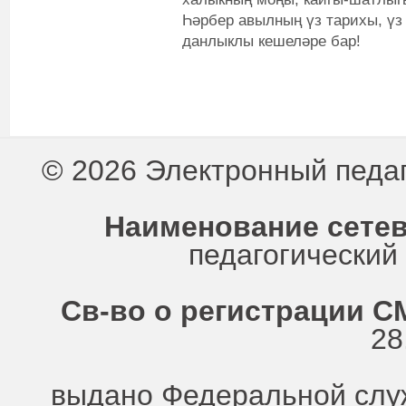
Һәрбер авылның үз тарихы, үз 
данлыклы кешеләре бар!
© 2026 Электронный педа
Наименование сетев
педагогически
Св-во о регистрации СМ
28
выдано Федеральной служ