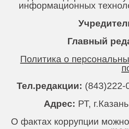
информационных техноло
Учредител
Главный ред
Политика о персональн
п
Тел.редакции:
(843)222-0
Адрес:
РТ, г.Казань
О фактах коррупции можно