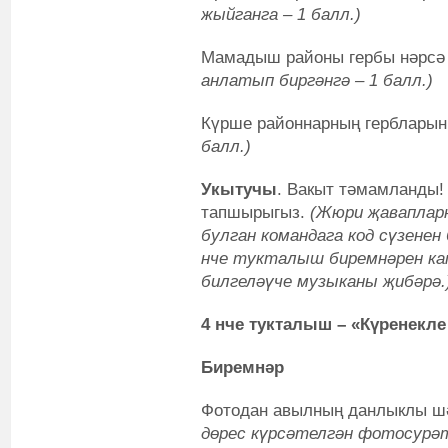
жыйганга – 1 балл.)
Мамадыш районы гербы нәрсә
анлатып биргәнгә – 1 балл.)
Күрше районнарның гербларын
балл.)
Укытучы
. Вакыт тәмамланды!
тапшырыгыз.
(Жюри җаваплар
булган командага код сүзене
нче тукталыш биремнәрен к
билгеләүче музыканы җибәрә.
4 нче тукталыш – «
Күренекле
Биремнәр
Фотодан авылның данлыклы шә
дөрес күрсәтелгән фотосурәт