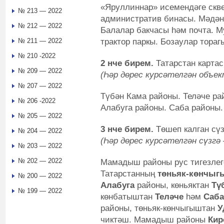
«Яруллиннар» исемендәге скве
№ 213 — 2022
административ бинасы. Мәдән
№ 212 — 2022
Балалар бакчасы һәм почта. М
трактор паркы. Бозаулар тораг
№ 211 — 2022
№ 210 -2022
2 нче бирем.
Татарстан картас
№ 209 — 2022
(Һәр дөрес курсәтелгән объект
№ 207 — 2022
Түбән Кама районы. Теләче ра
№ 206 -2022
Алабуга районы. Саба районы.
№ 205 — 2022
3 нче бирем
.
Төшеп калган сүз
№ 204 — 2022
(Һәр дөрес курсәтелгән
сүзгә 
№ 203 — 2022
№ 202 — 2022
Мамадыш районы рус тигезле
Татарстанның
төньяк-көнчы
№ 200 — 2022
Алабуга
районы, көньяктан
Тү
№ 199 — 2022
көнбатыштан
Теләче
һәм
Саба
районы, төньяк-көнчыгыштан
У
чиктәш. Мамадыш районы
Кир