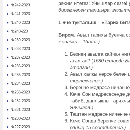
рәхим итегез! Унышлар сезгә!
№242-2023
биремнәрен тапшыра, вакытн
№241-2023
1 нче тукталыш – «Тарих бит
№240-2023
№240-223
Бирем.
Авыл тарихы буенча с
№239-2023
жавапка – 1балл.)
№238-2023
Безнең авылга кайчан ниг
№237-2023
аталган? (
1680 елларда Б
№236-2023
аталган.)
Авыл халкы нәрсә белән 
№235-2023
терлекчелек.)
№234-2023
Беренче мәдрәсә ничәнче
№233-2023
Кече Сон мәдрәсәсендә д
табиб, данлыклы тарихчы 
№232-2023
Ялчыгол.)
№231-2023
Таштан мәдрәсә ничәнче е
№230-2023
Кече Сонда беренче сове
елның 15 сентябрендә.)
№227-2023