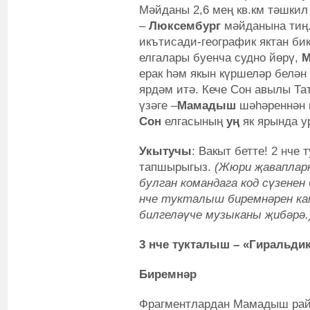
Мәйданы 2,6 мең кв.км тәшкил 
–
Люксембург
мәйданына тиң
икътисади-географик яктан би
елгалары буенча судно йөрү,
М
ерак һәм якын күршеләр белән
ярдәм итә. Кече Сон авылы Та
үзәге –
Мамадыш
шәһәреннән
Сон
елгасының
уң
як ярында у
Укытучы
: Вакыт бетте! 2 нч
тапшырыгыз.
(Жюри җаваплар
булган командага код сүзене
нче тукталыш биремнәрен к
билгеләүче музыканы җибәрә.
3 нче тукталыш
–
«Гиральди
Биремнәр
Фрагментлардан Мамадыш рай