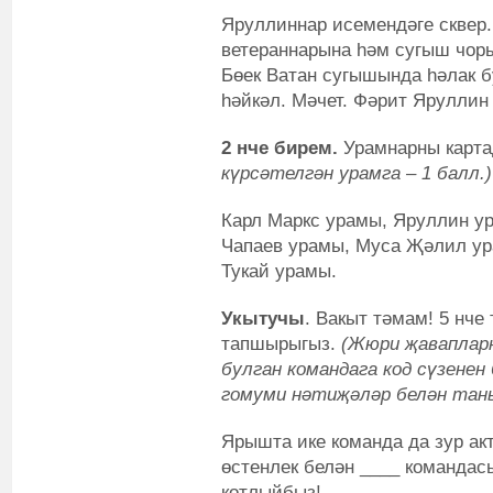
Яруллиннар исемендәге сквер
ветераннарына һәм сугыш чор
Бөек Ватан сугышында һәлак 
һәйкәл. Мәчет. Фәрит Яруллин
2 нче бирем.
Урамнарны карта
күрсәтелгән урамга – 1 балл.)
Карл Маркс урамы, Яруллин ур
Чапаев урамы, Муса Җәлил ур
Тукай урамы.
Укытучы
. Вакыт тәмам! 5 нч
тапшырыгыз.
(Жюри җаваплар
булган командага код сүзене
гомуми нәтиҗәләр белән та
Ярышта ике команда да зур акт
өстенлек белән ____ команда
котлыйбыз!