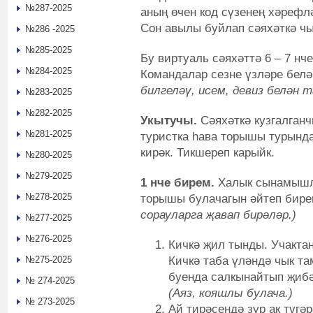
№287-2025
аның өчен код сүзенең хәрефл
Сон авылы буйлап сәяхәткә чыг
№286 -2025
№285-2025
Бу виртуаль сәяхәттә 6 – 7 н
№284-2025
Командалар сезне үзләре бел
билгеләү, исем, девиз белән
№283-2025
№282-2025
Укытучы.
Сәяхәткә кузгалганч
№281-2025
туристка һава торышы турынд
кирәк. Тикшереп карыйк.
№280-2025
№279-2025
1 нче бирем.
Халык сынамышл
№278-2025
торышы булачагын әйтеп бире
сорауларга җавап бирәләр.)
№277-2025
№276-2025
Кичкә җил тынды. Учактан
Кичкә таба үләндә чык т
№275-2025
буенда салкынайтып җиб
№ 274-2025
(Аяз, кояшлы булача.)
№ 273-2025
Ай тирәсендә зур ак түгәр