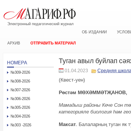
Электронный педагогический журнал
ОБ ИЗДАНИИ
УСЛОВ
АРХИВ
ОТПРАВИТЬ МАТЕРИАЛ
Туган авыл буйлап сәя
НОМЕРА
01.04.2023
Средняя школ
№309-2026
(Квест-уен)
№308-2026
№307-2026
Рөстәм МӨХӘММӘТҖАНОВ,
№306-2026
Мамадыш районы Кече Сон тө
№305-2026
категорияле биология һәм г
№304-2026
Максат
. Балаларның туган як 
№303 -2026