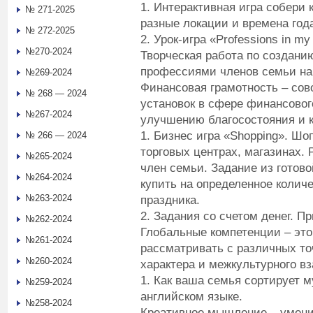
1. Интерактивная игра собери 
№ 271-2025
разные локации и времена года 
№ 272-2025
2. Урок-игра «Рrofessions in m
№270-2024
Творческая работа по создани
профессиями членов семьи на
№269-2024
Финансовая грамотность – сов
№ 268 — 2024
установок в сфере финансовог
№267-2024
улучшению благосостояния и к
1. Бизнес игра «Shopping». Шо
№ 266 — 2024
торговых центрах, магазинах. 
№265-2024
член семьи. Задание из готово
№264-2024
купить на определенное колич
№263-2024
праздника.
2. Задания со счетом денег. 
№262-2024
Глобальные компетенции – это
№261-2024
рассматривать с различных то
№260-2024
характера и межкультурного в
1. Как ваша семья сортирует м
№259-2024
английском языке.
№258-2024
Креативное мышление – умени