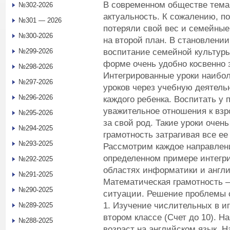
В современном обществе тема
№302-2026
актуальность. К сожалению, п
№301 — 2026
потеряли свой вес и семейные
№300-2026
на второй план. В становлени
воспитание семейной культуры
№299-2026
форме очень удобно косвенно 
№298-2026
Интегрированные уроки наибол
№297-2026
уроков через учебную деятель
№296-2026
каждого ребенка. Воспитать у
уважительное отношения к взр
№295-2026
за свой род. Такие уроки оче
№294-2025
грамотность затрагивая все ее
№293-2025
Рассмотрим каждое направлен
определенном примере интегри
№292-2025
областях информатики и англи
№291-2025
Математическая грамотность 
№290-2025
ситуации. Решение проблемы 
1. Изучение числительных в и
№289-2025
втором классе (Счет до 10). Н
№288-2025
возраст на английском язык. Н