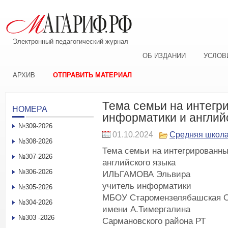
Электронный педагогический журнал
ОБ ИЗДАНИИ
УСЛОВ
АРХИВ
ОТПРАВИТЬ МАТЕРИАЛ
Тема семьи на интегр
НОМЕРА
информатики и англий
№309-2026
01.10.2024
Средняя школ
№308-2026
Тема семьи на интегрированны
№307-2026
английского языка
№306-2026
ИЛЬГАМОВА Эльвира
учитель информатики
№305-2026
МБОУ Старомензелябашская
№304-2026
имени А.Тимергалина
№303 -2026
Сармановского района РТ