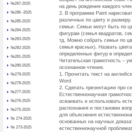
№287-2025
на день рождение каждого чле
№286 -2025
2. В программе Paint нарисов
различных по цвету и размеру
№285-2025
семьи. Семьи могут быть по ц
№284-2025
фигурам (семья квадратов, се
№283-2025
тд. Можно собрать семьи по ц
семья красных). Назвать цвета
№282-2025
определенных фигур в определ
№281-2025
Читательская грамотность – у
№280-2025
осознанное чтение.
1. Прочитать текст на английс
№279-2025
Word
№278-2025
2. Сделать презентацию про с
№277-2025
Естественнонаучная грамотнос
осваивать и использовать ест
№276-2025
распознания и постановки вопр
№275-2025
для объяснения естественнон
№ 274-2025
основанных на научных доказа
№ 273-2025
естественнонаучной проблемат