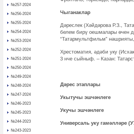
№257-2024
Чыганаклар
№256-2024
№255-2024
Дәреслек (Хәйдәрова Р.З., Тат
белем бирү оешмалары өчен дә
№254-2024
“Татармультфильм” нәшрияты, 2
№253-2024
№252-2024
Хрестоматия, әдәби уку (Исхак
3 нче сыйныф. – Казан: Татарст
№251-2024
№250-2024
№249-2024
Дәрес этаплары
№248-2024
№247-2024
Укытучы эшчәнлеге
№246-2023
Укучы эшчәнлеге
№245-2023
№244-2023
Универсаль уку гамәлләре (У
№243-2023