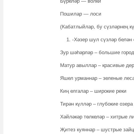
Бүреләр — волки
Пошилар — лоси
(Кабатлыйлар, бу сүзләрнең к
-Хәзер шул сүзләр белән
Зур шәһәрләр – большие горо
Матур авыллар – красивые дер
Яшел урманнар – зеленые лес
Киң елгалар – широкие реки
Тирән күлләр – глубокие озера
Хәйләкәр төлкеләр – хитрые л
Җитез куяннар – шустрые зай