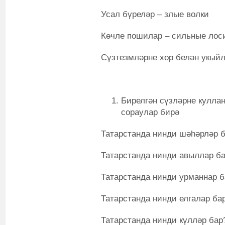
Усал бүреләр – злые волки
Көчле пошилар – сильные лос
Сүзтезмләрне хор белән укыйл
Бирелгән сүзләрне кулла
сораулар бирә
Татарстанда нинди шәһәрләр б
Татарстанда нинди авыллар ба
Татарстанда нинди урманнар б
Татарстанда нинди елгалар бар
Татарстанда нинди күлләр бар?