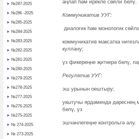
аңлап һәм ирекле сөйли белү.
№287-2025
№286 -2025
Коммуникатив УУГ:
№285-2025
диалогик һәм монологик сөйлә
№284-2025
№283-2025
коммуникатив максатка нигезл
куллану;
№282-2025
№281-2025
үз фикереңне җиткерә белү, п
№280-2025
Регулятив УУГ:
№279-2025
№278-2025
эш урынын оештыру;
№277-2025
укытучы ярдәмендә дәреснең 
№276-2025
белү, үз
№275-2025
эшчәнлегеңне контрольгә алу.
№ 274-2025
№ 273-2025