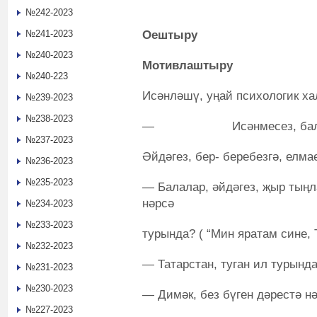
№242-2023
Оештыру
№241-2023
№240-2023
Мотивлаштыру
№240-223
Исәнләшү, уңай психологик ха
№239-2023
№238-2023
— Исәнмесез, балалар.
№237-2023
Әйдәгез, бер- беребезгә, елмае
№236-2023
№235-2023
— Балалар, әйдәгез, җыр тыңл
нәрсә
№234-2023
№233-2023
турында? ( “Мин яратам сине,
№232-2023
— Татарстан, туган ил турында
№231-2023
№230-2023
— Димәк, без бүген дәрестә н
№227-2023