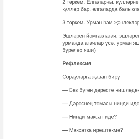
2 төркем. Елгаларны, күлләрне
күлләр бар, елгаларда балыкл
3 төркем. Урман һәм җәнлеклә
Эшләрен йомгаклагач, эшләрен
урманда агачлар үсә, урман яш
буреләр яши)
Рефлексия
Сорауларга җавап бирү
— Без бүген дәрестә нишләде
— Дәреснең темасы нинди ид
— Нинди максат иде?
— Максатка ирештекме?