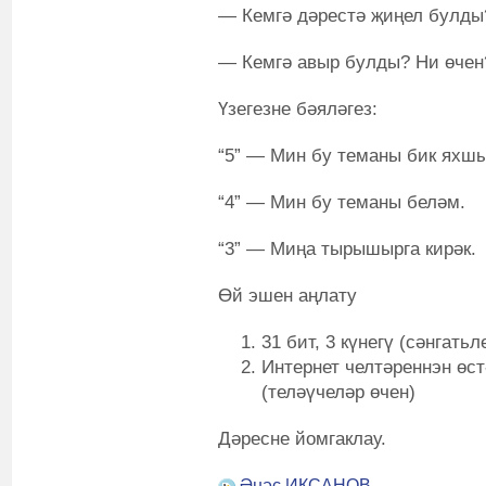
— Кемгә дәрестә җиңел булды
— Кемгә авыр булды? Ни өчен
Үзегезне бәяләгез:
“5” — Мин бу теманы бик яхш
“4” — Мин бу теманы беләм.
“3” — Миңа тырышырга кирәк.
Өй эшен аңлату
31 бит, 3 күнегү (сәнгатьл
Интернет челтәреннэн өс
(теләүчеләр өчен)
Дәресне йомгаклау.
Әнәс ИКСАНОВ