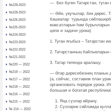
— Без бүген Татарстан, туган
№229-2023
№228-2023
— Әйе, укучылар, бик дөрес. Т
башкалар турында сөйләшербе
№226-2023
максатларын һәм бурычларын 
№225-2023
цели и задачи урока)
№224-2023
1. Туган ягыбыз – Татарстан ик
№223-2023
№222-2022
2. Татарстанның байлыкларын 
№221-2022
3. Татар телендә аралашу.
№220 — 2022
№219 — 2022
— Әгәр дәресебезнең планын д
(а, сейчас, составим план ура
№217 — 2022
организовать порядок урока. И
№218 — 2022
большая и богатая республика
№216 — 2022
Яңа сүзләр өйрәнү.
№215 — 2022
Сүзләрне сөйләмдә кулла
№ 214 — 2022