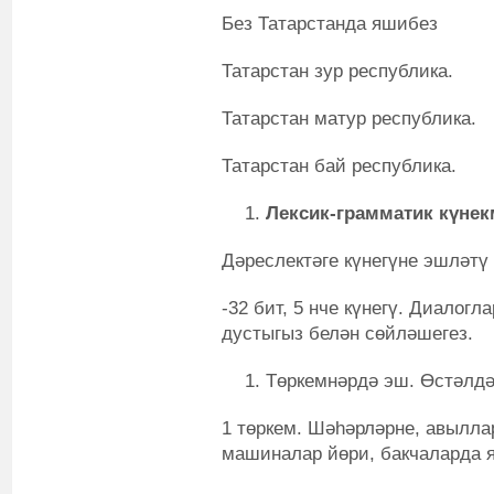
Без Татарстанда яшибез
Татарстан зур республика.
Татарстан матур республика.
Татарстан бай республика.
Лексик-грамматик күне
Дәреслектәге күнегүне эшләтү
-32 бит, 5 нче күнегү. Диалогл
дустыгыз белән сөйләшегез.
Төркемнәрдә эш. Өстәлдә
1 төркем. Шәһәрләрне, авылла
машиналар йөри, бакчаларда 