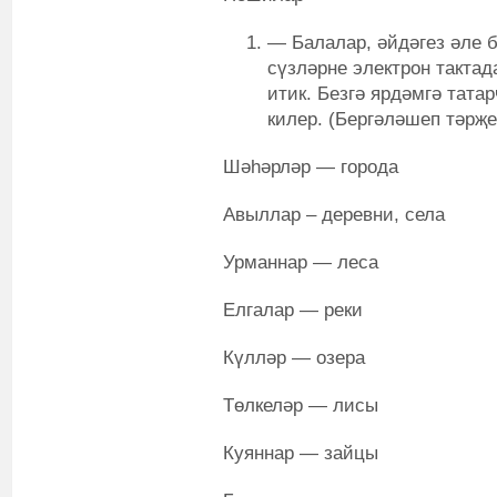
— Балалар, әйдәгез әле б
сүзләрне электрон тактад
итик. Безгә ярдәмгә тата
килер. (Бергәләшеп тәрҗе
Шәһәрләр — города
Авыллар – деревни, села
Урманнар — леса
Елгалар — реки
Күлләр — озера
Төлкеләр — лисы
Куяннар — зайцы