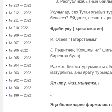
Республикабызның байлы
№ 213 — 2022
Укучылар, сез Туган ягыбыз т
№ 212 — 2022
беләсез? Әйдәгез, сезне тыңл
№ 211 — 2022
№ 210 -2022
Әдәби уку ( хрестоматия)
№ 209 — 2022
И.Юзеев “Татарстаным”
№ 207 — 2022
Ә.Рәшитнең “Кояшлы ил” шигы
№ 206 -2022
бирелгән була).
№ 205 — 2022
№ 204 — 2022
Рәхмәт, бик матур укыдыгыз. 
матурлыгы, аны ярату турында
№ 203 — 2022
№ 202 — 2022
Ял итү. Физ.минутка.\
№ 200 — 2022
№ 199 — 2022
Яңа белемнәрне формалашт