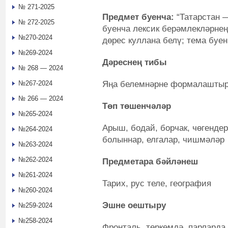
№ 271-2025
Предмет буенча:
“Татарстан 
№ 272-2025
буенча лексик берәмлекләрнең
№270-2024
дөрес куллана белү; тема буен
№269-2024
Дәреснең тибы
№ 268 — 2024
Яңа белемнәрне формалаштыр
№267-2024
№ 266 — 2024
Төп төшенчәләр
№265-2024
Арыш, бодай, борчак, чөгендер
№264-2024
болыннар, елгалар, чишмәләр
№263-2024
№262-2024
Предметара бәй
ләне
ш
№261-2024
Тарих, рус теле, география
№260-2024
Эшне оештыру
№259-2024
№258-2024
Фронталь, төркемдә, парларда