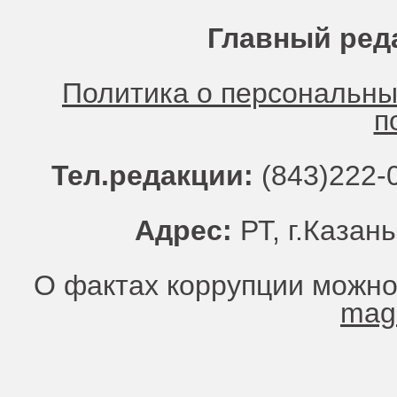
Главный ред
Политика о персональн
п
Тел.редакции:
(843)222-0
Адрес:
РТ, г.Казань
О фактах коррупции можно
mag