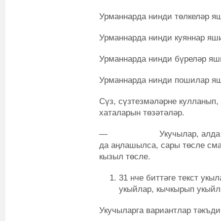
Урманнарда нинди төлкеләр яш
Урманнарда нинди куяннар яши
Урманнарда нинди бүреләр яш
Урманнарда нинди пошилар яш
Сүз, сүзтезмәләрне кулланып,
хаталарын төзәтәләр.
— Укучылар, алда өйрән
да аңлашылса, сары төсле см
кызыл төсле.
31 нче биттәге текст укыл
укыйлар, кычкырып укыйла
Укучыларга вариантлар тәкъди