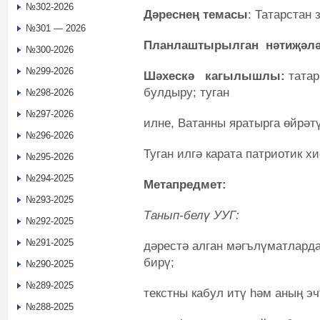
№302-2026
Дәреснең темасы
: Татарстан 
№301 — 2026
Планлаштырылган нәтиҗәл
№300-2026
№299-2026
Шәхескә кагылышлы:
тата
булдыру; туган
№298-2026
№297-2026
илне, Ватанны яратырга өйрәтү
№296-2026
Туган илгә карата патриотик х
№295-2026
№294-2025
Метапредмет:
№293-2025
Танып-белү УУГ:
№292-2025
№291-2025
дәрестә алган мәгълүматлард
бирү;
№290-2025
№289-2025
текстны кабул итү һәм аның э
№288-2025