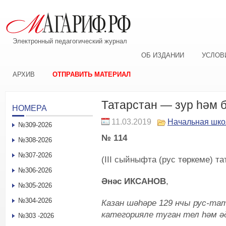
Электронный педагогический журнал
ОБ ИЗДАНИИ
УСЛОВ
АРХИВ
ОТПРАВИТЬ МАТЕРИАЛ
Татарстан — зур һәм 
НОМЕРА
11.03.2019
Начальная шко
№309-2026
№ 114
№308-2026
№307-2026
(III сыйныфта (рус төркеме) та
№306-2026
Әнәс ИКСАНОВ
,
№305-2026
№304-2026
Казан шәһәре 129 нчы рус-та
категорияле туган тел һәм 
№303 -2026