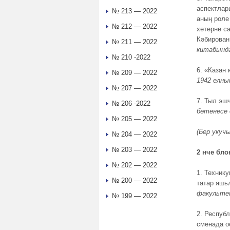
аспектлар
№ 213 — 2022
аның роле
№ 212 — 2022
хәтерне с
Кәбирован
№ 211 — 2022
китабынд
№ 210 -2022
6. «Казан
№ 209 — 2022
1942 елны
№ 207 — 2022
7. Тыл эш
№ 206 -2022
бөтенесе 
№ 205 — 2022
(Бер укуч
№ 204 — 2022
№ 203 — 2022
2 нче бло
№ 202 — 2022
1. Техник
№ 200 — 2022
татар яшь
факульте
№ 199 — 2022
2. Респуб
сменада 