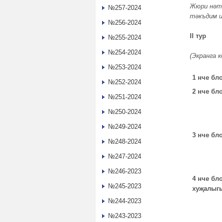
Жюри нәти
№257-2024
тәкъдим и
№256-2024
II тур
№255-2024
№254-2024
(Экранга 
№253-2024
1 нче бло
№252-2024
2 нче бл
№251-2024
№250-2024
№249-2024
3 нче бл
№248-2024
№247-2024
№246-2023
4 нче бл
№245-2023
хуҗалыг
№244-2023
№243-2023