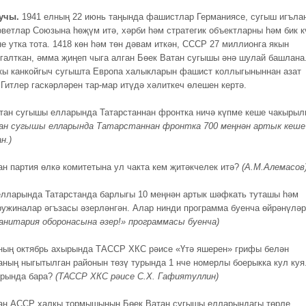
учы.
1941 елның 22 июнь таңында фашистлар Германиясе, сугыш игъла
оветлар Союзына һөҗүм итә, хәрби һәм стратегик объектларны һәм бик к
е утка тота. 1418 көн һәм төн дәвам иткән, СССР 27 миллионга якын
галткан, әмма җиңеп чыга алган Бөек Ватан сугышы әнә шулай башлана
кы канкойгыч сугышта Европа халыкларын фашист коллыгыныннан азат
 Гитлер гаскәрләрен тар-мар итүдә хәлиткеч өлешен кертә.
атан сугышы елларында Татарстаннан фронтка ничә күпме кеше чакырыл
ан сугышы елларында Татарстаннан фронтка 700 меңнән артык кеше
н.)
тан партия өлкә комитетына ул чакта кем җитәкчелек итә?
(А.М.Алемасов
елларында Татарстанда барлыгы 10 меңнән артык шәфкать туташы һәм
ружиналар әгъзасы әзерләнгән. Алар нинди программа буенча өйрәнүләр
анитария оборонасына әзер!» программасы буенча)
лның октябрь ахырында ТАССР ХКС рәисе «Үтә яшерен» грифы белән
аның ныгытылган районын төзү турында 1 нче номерлы боерыкка кул куя
урында бара?
(ТАССР ХКС рәисе С.Х. Гафиятуллин)
тан АССР халкы тормышының Бөек Ватан сугышы елларындагы төрле