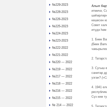
№229-2023
Алып бар
итмичә, С
№228-2023
шәһәрләрн
№226-2023
кешесен ю
Совет хал
№225-2023
итүдә һәм
№224-2023
1. Бөек В
№223-2023
(Бөек Ват
№222-2022
чакырылга
№221-2022
2. Татарс
№220 — 2022
3. Сугыш 
№219 — 2022
санитар д
№217 — 2022
узган?
(«С
№218 — 2022
4. 1941 е
№216 — 2022
республик
Сүз кем т
№215 — 2022
№ 214 — 2022
5. Татарс