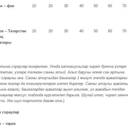
ок – фән
10
20
30
40
50
60
70
ок – Татарстан
10
20
30
40
50
60
70
ың
клары
ртына сораулар яшерелгән. Уенда катнашучылар чират буенча үзләре
локтан, үзләре теләгән санны атый. Алып баручы әлеге сан артына
 сорауны ача. Санны атаучыдан башкалар 1 минут эчендә җавапларны
тенә язалар да тикшерүчеләргә илтеп бирәләр. Санны атаучы җавапн
ына әзерли, башкалардан җаваплар җыеп алынгач, үз җавабын телдән
иҗәләр махсус таблода күрсәтелеп барыла. Шулай итеп, чират икенч
үчә. Уен шул тәртиптә дәвам итә.)
н сораулар
к – тарих