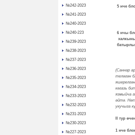
№242-2023
5 нче бл
№241-2023
№240-2023
№240-223
6 нчы бл
халкын
№239-2023
батырлы
№238-2023
№237-2023
№236-2023
(Саннар а
теләгән б
№235-2023
яшерелгән
№234-2023
кәгазь би
язмыйча г
№233-2023
әйтә. Нәт
№232-2023
укучыга к
№231-2023
II
тур өче
№230-2023
1 нче бло
№227-2023