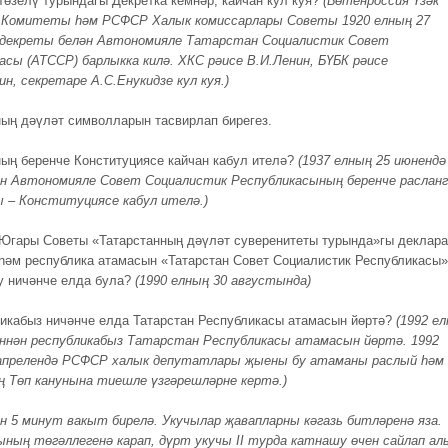
төзелү турындагы Декретка кемнәр, кайчан кул куя?
(Бөтенроссия Үзәк
 Комитеты һәм РСФСР Халык комиссарлары Советы 1920 елның 27
 декреты белән Автономияле Татарстан Социалистик Совет
асы (АТССР) барлыкка килә. ХКС рәисе В.И.Ленин, БҮБК рәисе
ин, секретаре А.С.Енукидзе кул куя.)
ың дәүләт символларын тасвирлап бирегез.
ың беренче Конституциясе кайчан кабул ителә?
(
1937 елның 25 июнендә
 Автономияле Совет Социалистик Республикасының беренче расланг
ы – Конституциясе кабул ителә.
)
Югары Советы «Татарстанның дәүләт суверенитеты турында»гы деклар
 һәм республика атамасын «Татарстан Совет Социалистик Республикасы
Бу ничәнче елда була?
(
1990 елның 30 августында
)
ликабыз ничәнче елда Татарстан Республикасы атамасын йөртә?
(1992 е
ннән республикабыз Татарстан Республикасы атамасын йөртә. 1992
 апрелендә РСФСР халык депутатлары җыены бу атаманы раслый һәм
Төп канунына тиешле үзгәрешләрне кертә.)
н
5 минут вакыт бирелә. Укучылар җавапларны кәгазь битләренә яза.
ның төгәллегенә карап, дүрт укучы II турда катнашу өчен сайлап ал