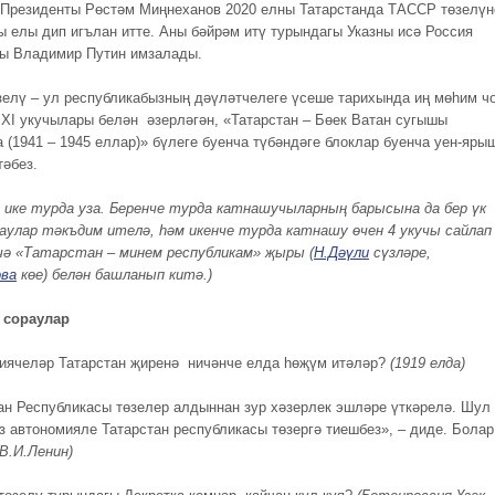
 Президенты Рөстәм Миңнеханов 2020 елны Татарстанда ТАССР төзелүн
ы елы дип игълан итте. Аны бәйрәм итү турындагы Указны исә Россия
ы Владимир Путин имзалады.
елү – ул республикабызның дәүләтчелеге үсеше тарихында иң мөһим чо
– XI укучылары белән әзерләгән, «Татарстан – Бөек Ватан сугышы
 (1941 – 1945 еллар)» бүлеге буенча түбәндәге блоклар буенча уен-яры
тәбез.
 ике турда уза. Беренче турда катнашучыларның барысына да бер үк
аулар тәкъдим ителә, һәм икенче турда катнашу өчен 4 укучы сайлап
чә «Татарстан – минем республикам» җыры (
Н.Дәүли
сүзләре,
ова
көе)
белән башланып китә.)
н сораулар
диячеләр Татарстан җиренә ничәнче елда һөҗүм итәләр?
(1919 елда)
тан Республикасы төзелер алдыннан зур хәзерлек эшләре үткәрелә. Шул
ез автономияле Татарстан республикасы төзергә тиешбез», – диде. Болар
(В.И.Ленин)