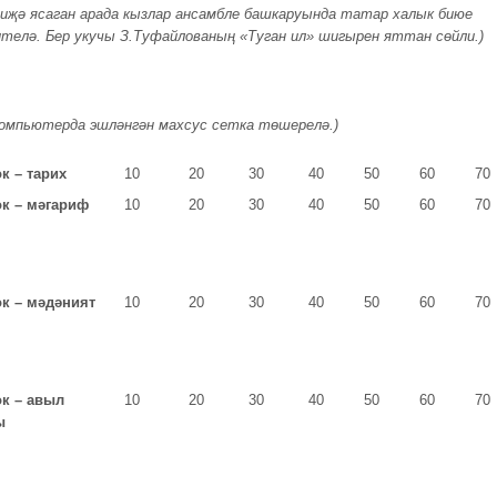
җә ясаган арада кызлар ансамбле башкаруында татар халык биюе
телә. Бер укучы З.Туфайлованың «Туган ил» шигырен яттан сөйли.)
компьютерда эшләнгән махсус сетка төшерелә.)
к – тарих
10
20
30
40
50
60
70
ок – мәгариф
10
20
30
40
50
60
70
ок – мәдәният
10
20
30
40
50
60
70
ок – авыл
10
20
30
40
50
60
70
ы