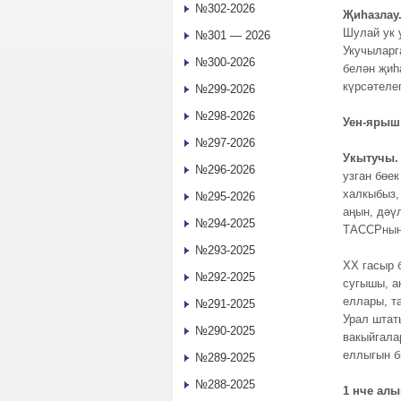
№302-2026
Җиһазлау
Шулай ук 
№301 — 2026
Укучыларг
№300-2026
белəн җиһ
күрсəтеле
№299-2026
№298-2026
Уен-яры
№297-2026
Укытучы.
№296-2026
узган бөе
халкыбыз,
№295-2026
аңын, дәү
№294-2025
ТАССРның 
№293-2025
XX гасыр 
№292-2025
сугышы, а
еллары,
т
№291-2025
Урал штат
№290-2025
вакыйгала
еллыгын б
№289-2025
№288-2025
1 нче алы