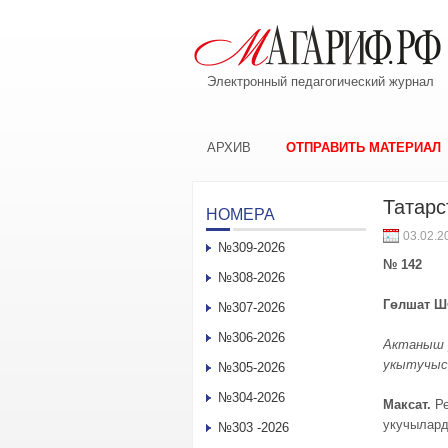
Электронный педагогический журнал
АРХИВ
ОТПРАВИТЬ МАТЕРИАЛ
Татарс
НОМЕРА
03.02.2
№309-2026
№ 142
№308-2026
Гөлшат 
№307-2026
№306-2026
Актаныш 
укытучы
№305-2026
№304-2026
Максат.
Ре
укучылард
№303 -2026