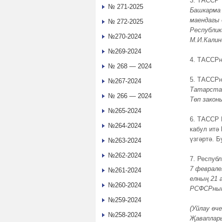
3. ТАССР 
№ 271-2025
Башкарма
маендагы
№ 272-2025
Республик
№270-2024
М.И.Калин
№269-2024
4. ТАССРн
№ 268 — 2024
5. ТАССРн
№267-2024
Татарстан
№ 266 — 2024
Т
өп закон
№265-2024
6. ТАССР 
№264-2024
кабул итә
үзгәртә. 
№263-2024
№262-2024
7. Респуб
7 феврале
№261-2024
елның 21
№260-2024
РСФСРның 
№259-2024
(
Уйлау
ө
че
№258-2024
Җаваплары