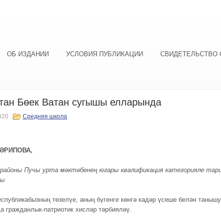
ОБ ИЗДАНИИ
УСЛОВИЯ ПУБЛИКАЦИИ
СВИДЕТЕЛЬСТВО 
тан Бөек Ватан сугышы елларында
020
Средняя школа
ШӘРИПОВА,
районы Пучы урта мәктәбенең югары квалификация категорияле тар
сы
спубликабызның төзелүе, аның бүгенге көнгә кадәр үсеше белән танышу
а гражданлык-патриотик хисләр тәрбияләү.