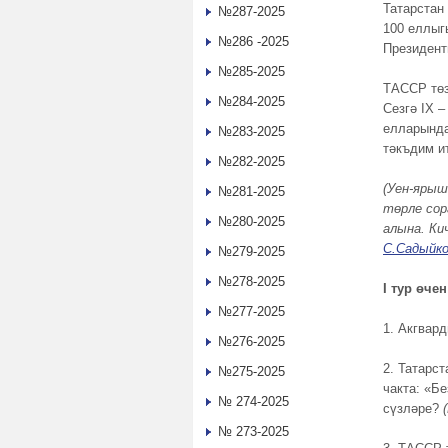
Татарстан
№287-2025
100 еллыг
№286 -2025
Президент
№285-2025
ТАССР төз
№284-2025
Сезгә IX 
елларында
№283-2025
тәкъдим и
№282-2025
(Уен-ярыш
№281-2025
төрле сор
№280-2025
алына. Ки
С.Садыйк
№279-2025
№278-2025
I тур өче
№277-2025
1. Акгвар
№276-2025
2. Татарс
№275-2025
чакта: «Б
№ 274-2025
сүзләре?
№ 273-2025