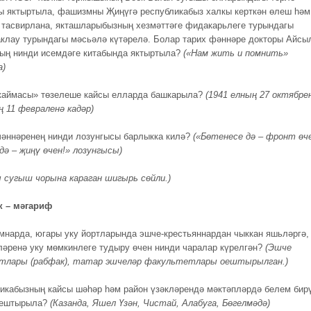
ы яктыртыла, фашизмны Җиңүгә республикабыз халкы керткән өлеш һәм
 тасвирлана, якташларыбызның хезмәттәге фидакарьлеге турындагы
аклау турындагы мәсьәлә күтәрелә. Болар тарих фәннәре докторы Айсы
ың нинди исемдәге китабында яктыртыла?
(«Нам жить и помнить»
а)
 каймасы» төзелеше кайсы елларда башкарыла?
(1941 елның 27 октябре
ң 11 февраленә кадәр)
чәннәренең нинди лозунгысы барлыкка килә?
(«Бөтенесе дә – фронт өч
дә – җиңү өчен!» лозунгысы)
ы сугыш чорына караган шигырь сөйли.)
к – мәгариф
умнарда, югары уку йортларында эшче-крестьяннардан чыккан яшьләргә,
ләренә уку мөмкинлеге тудыру өчен нинди чаралар күрелгән?
(Эшче
тлары (рабфак), татар эшчеләр факультетлары оештырылган.)
ликабызның кайсы шәһәр һәм район үзәкләрендә мәктәпләрдә белем бир
оештырыла?
(Казанда, Яшел Үзән, Чистай, Алабуга, Бөгелмәдә)