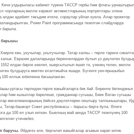
.
Кичə уздырыласы кабинет түренә ТАССР гербы һәм флагы урнаштырыл
ул чорларның милли хәрәкәт активистларының портретлары эленә.
а алдан әдәбият тәкъдим ителә, сораулар уйлап куела. Алар проектор
азландырылган, Power Paint программасында төзелгəн слайдларда
п барыла.
ш барышы
Хәерле көн, укучылар, укытучылар. Татар халкы – төрле тарихи сикәлт
к халык. Евразия далаларында беренчеләрдән булып үз дәүләтен булды
 1552 елдан бирле изелеп, кыерсытылып яшәп тә, үзенең телен, милли
ләтен булдыруга өметен югалтмыйча яшәде. Бүгенге уен-ярышыбыз
100 еллык юбилеена багышланган.
башы-уртасы төрледән-төрле вакыйгаларга бик бай. Беренче бөтендөнья
клар һәм кызыллар бәрелеше, гражданнар сугышы, Бөек Ватан сугышы
атар мөселманнарының бәйсез дәүләтләрен оештыру талпынышлары, Ид
ы, Татар-башкорт Совет республикасы – барысы бергә була. Әлеге
рга да 100 ел узып киткән. Быелның май аенда ТАССР төзелүнең 100
илгеләп үтәчәкбез.
п баручы.
Әйдәгез әле, бергәләп вакыйгалар агымын карап китик.