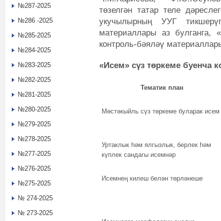
№287-2025
төзелгән татар теле дәресле
укучылырның УУГ тикшерүг
№286 -2025
материаллары аз булганга, 
№285-2025
контроль-бәяләү материаллар
№284-2025
«Исем»
сүз төркеме буенча к
№283-2025
№282-2025
Тематик план
№281-2025
№280-2025
Мөстәкыйль сүз төркеме буларак исем
№279-2025
№278-2025
Уртаклык һәм ялгызлык, берлек һәм
№277-2025
күплек сандагы исемнәр
№276-2025
Исемнең килеш белән төрләнеше
№275-2025
№ 274-2025
№ 273-2025