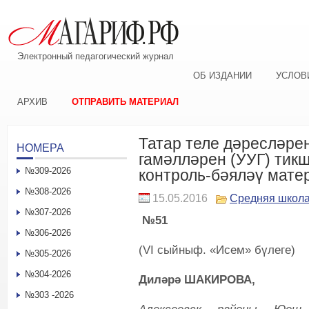
Электронный педагогический журнал
ОБ ИЗДАНИИ
УСЛОВ
АРХИВ
ОТПРАВИТЬ МАТЕРИАЛ
Татар теле дәресләре
НОМЕРА
гамәлләрен (УУГ) тик
№309-2026
контроль-бәяләү мат
№308-2026
15.05.2016
Средняя школ
№307-2026
№51
№306-2026
(VI сыйныф. «Исем» бүлеге)
№305-2026
№304-2026
Диләрә ШАКИРОВА,
№303 -2026