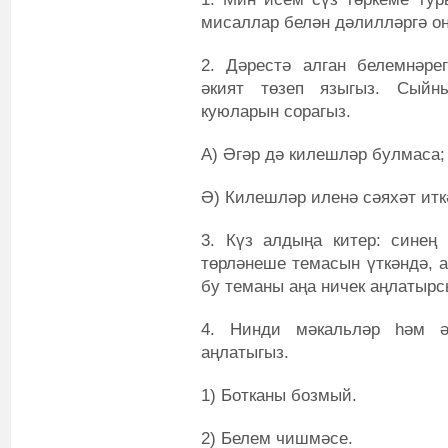
мисаллар белән дәлилләргә о
2. Дәрестә алган белемнәрег
әкият төзеп языгыз. Сыйн
куюларын сорагыз.
А) Әгәр дә килешләр булмаса;
Ә) Килешләр иленә сәяхәт итк
3. Күз алдыңа китер: синең
төрләнеше темасын үткәндә, а
бу теманы аңа ничек аңлатырс
4. Нинди мәкальләр һәм ә
аңлатыгыз.
1) Ботканы бозмый.
2) Белем чишмәсе.