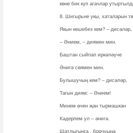
көне бик күп агачлар утыртылд
8. Шигырьне укы, хаталарын тө
Якын кешебез кем? – дисәләр,
– Әнием, – диямен мин.
Баштан сыйпап иркәләүче
Әнигә сөямен мин.
Булышучың кем? – дисәләр,
Тагын диям: – Әнием!
Минем өчен җан тырмашкан
Кадерлем ул – әнигә.
Шатлыгыңга , борчуыңа