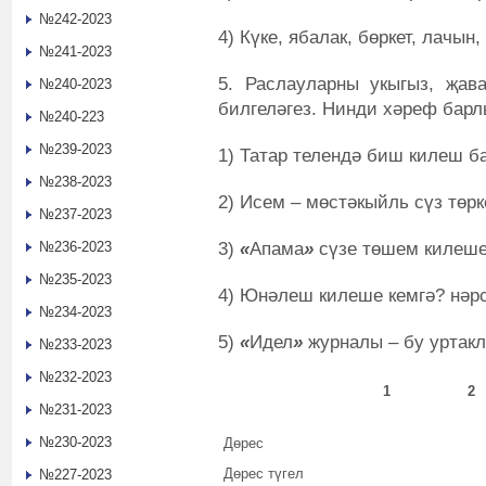
№242-2023
4) Күке, ябалак, бөркет, лачын,
№241-2023
5. Раслауларны укыгыз, җав
№240-2023
билгеләгез. Нинди хәреф барл
№240-223
№239-2023
1) Татар телендә биш килеш ба
№238-2023
2) Исем – мөстәкыйль сүз төрк
№237-2023
3)
«
Апама
»
сүзе төшем килеше
№236-2023
№235-2023
4) Юнәлеш килеше кемгә? нәрс
№234-2023
5)
«
Идел
»
журналы – бу уртакл
№233-2023
№232-2023
1
2
№231-2023
№230-2023
Дөрес
Дөрес түгел
№227-2023