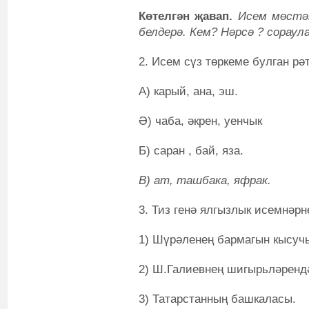
Көтелгән җавап.
Исем мөстә
белдерә. Кем? Нәрсә ? сораул
2. Исем сүз төркеме булган рә
А) карый, ана, эш.
Ә) чаба, әкрен, уенчык
Б) саран , бай, яза.
В) ат, ташбака, яфрак.
3. Тиз генә ялгызлык исемнәрн
1) Шүрәленең бармагын кысуч
2) Ш.Галиевнең шигырьләрендә
3) Татарстанның башкаласы.