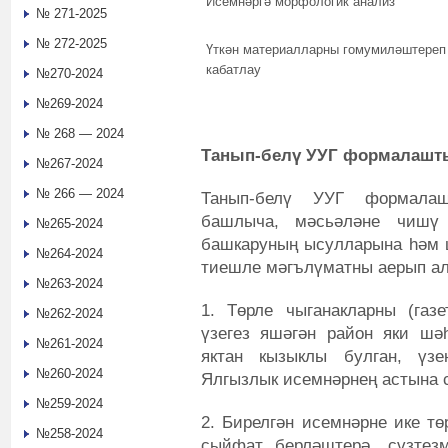
Исемнәргә морфологик анализ
№ 271-2025
№ 272-2025
Үткән материалларны гомумиләштереп
кабатлау
№270-2024
№269-2024
№ 268 — 2024
Танып-белү УУГ формалашты
№267-2024
№ 266 — 2024
Танып-белү УУГ формалашт
башлыча, мәсьәләне чишү
№265-2024
башкаруның ысулларына һәм ш
№264-2024
тиешле мәгълүматны аерып ал
№263-2024
1. Төрле чыганакларны (газе
№262-2024
үзегез яшәгән район яки шәһ
№261-2024
яктан кызыклы булган, үзе
№260-2024
Ялгызлык исемнәрнең астына 
№259-2024
2. Бирелгән исемнәрне ике тө
№258-2024
сыйфат берләштерә, сүзтез