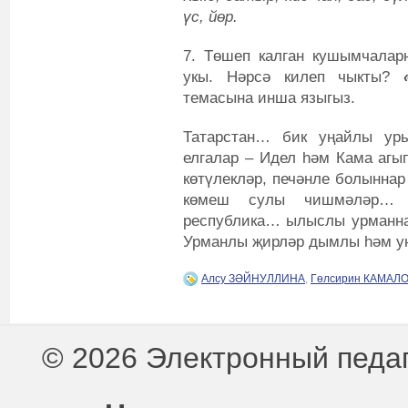
үс, йөр.
7. Төшеп калган кушымчалар
укы. Нәрсә килеп чыкты?
темасына инша языгыз.
Татарстан… бик уңайлы ур
елгалар – Идел һәм Кама агы
көтүлекләр, печәнле болыннар
көмеш сулы чишмәләр… с
республика… ылыслы урманнар
Урманлы җирләр дымлы һәм у
Алсу ЗӘЙНУЛЛИНА
,
Гөлсирин КАМАЛ
© 2026 Электронный педа