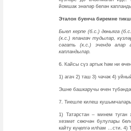
йомшак энәләр белән капланд
Эталон буенча биремне тикш
Быел керпе (б.с.) дөньяга (б.
(к.с.) ялангач тудылар, күзлә
сәгать (к.с.) эчендә алар 
капландылар.
6. Кайсы сүз артык һәм ни өчен
1) агач 2) таш 3) чәчәк 4) уйны
Эшне башкаручы өчен түбәндәг
7. Тиешле килеш кушымчалары
1) Татарстан – минем туган
хезмәт сөючән булулары бел
кайту күңелгә илһам …сти. 4) 