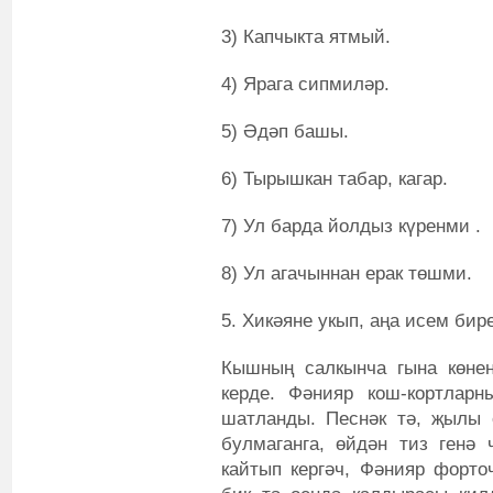
3) Капчыкта ятмый.
4) Ярага сипмиләр.
5) Әдәп башы.
6) Тырышкан табар, кагар.
7) Ул барда йолдыз күренми .
8) Ул агачыннан ерак төшми.
5. Хикәяне укып, аңа исем бире
Кышның салкынча гына көнен
керде. Фәнияр кош-кортларн
шатланды. Песнәк тә, җылы 
булмаганга, өйдән тиз генә
кайтып кергәч, Фәнияр форто