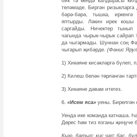
бик тә өендә калдырасы кил
теләмәде. Биргән ризыкларга 
бәрә-бәрә, тышка, иркенг
яптырды. Ләкин ирек кошы 
саргайды. Ничектер тынып
чагында чырык-чырык сайрап т
да чыгармады. Шуннан соң Фә
чыгарып җибәрде.
(Фәнис Яру
1) Хикәяне кисәкләргә бүлеп, п
2) Килеш белән төрләнгән тар
3) Хикәяне дәвам итегез.
6.
«
Исем яса
»
уены. Бирелгән 
Уенда ике команда катнаша. Һ
Дөрес һәм тиз язганы җиңүче 
Кыю, батыр; кис чап; бас, бү