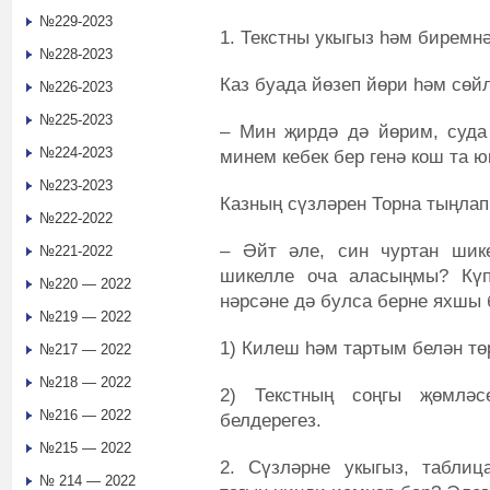
№229-2023
1. Текстны укыгыз һәм биремнә
№228-2023
Каз буада йөзеп йөри һәм сөй
№226-2023
№225-2023
– Мин җирдә дә йөрим, суда 
№224-2023
минем кебек бер генә кош та ю
№223-2023
Казның сүзләрен Торна тыңлап
№222-2022
– Әйт әле, син чуртан шик
№221-2022
шикелле оча аласыңмы? Күп
№220 — 2022
нәрсәне дә булса берне яхшы 
№219 — 2022
1) Килеш һәм тартым белән тө
№217 — 2022
№218 — 2022
2) Текстның соңгы җөмләс
№216 — 2022
белдерегез.
№215 — 2022
2. Сүзләрне укыгыз, табли
№ 214 — 2022