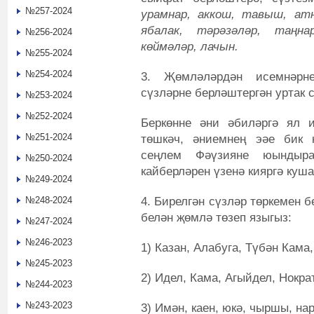
№257-2024
урамнар, аккош, тавыш, атн
ябалак, тәрәзәләр, таңнар
№256-2024
көймәләр, лачын.
№255-2024
№254-2024
3. Җөмләләрдән исемнәрне
сүзләрне берләштергән уртак 
№253-2024
№252-2024
Беркөнне әни әбиләргә ял и
№251-2024
төшкәч, әниемнең эәе бик 
сеңлем Фәүзияне юындыр
№250-2024
кайберләрен үзенә кияргә куш
№249-2024
4. Бирелгән сүзләр төркемен 
№248-2024
белән җөмлә төзеп языгыз:
№247-2024
№246-2023
1) Казан, Алабуга, Түбән Кама
№245-2023
2) Идел, Кама, Агыйдел, Нократ
№244-2023
№243-2023
3) Имән, каен, юкә, чыршы, нар