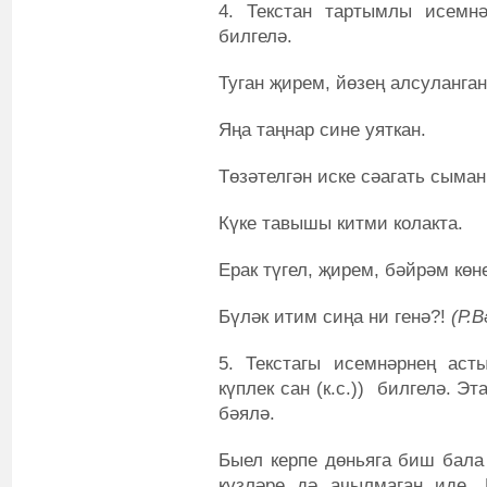
4. Текстан тартымлы исемнә
билгелә.
Туган җирем, йөзең алсуланга
Яңа таңнар сине уяткан.
Төзәтелгән иске сәагать сыман
Күке тавышы китми колакта.
Ерак түгел, җирем, бәйрәм көн
Бүләк итим сиңа ни генә?!
(Р.
5. Текстагы исемнәрнең асты
күплек сан (к.с.)) билгелә. Э
бәялә.
Быел керпе дөньяга биш бала 
күзләре дә ачылмаган иде. 