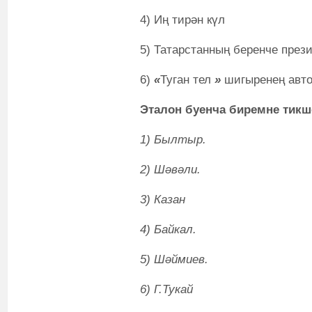
4) Иң тирән күл
5) Татарстанның беренче пре
6)
«
Туган тел
»
шигыренең авто
Эталон буенча биремне тикш
1) Былтыр.
2) Шәвәли.
3) Казан
4) Байкал.
5) Шәймиев.
6) Г.Тукай