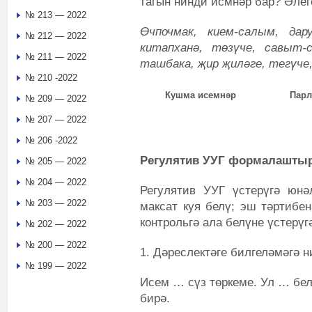
тагын нинди исмнәр бар? Әлег
№ 213 — 2022
Өчпочмак, кием-салым, дар
№ 212 — 2022
китапханә, төзүче, савыт-с
№ 211 — 2022
ташбака, җир җиләге, тегүче,
№ 210 -2022
Кушма исемнәр
Парл
№ 209 — 2022
№ 207 — 2022
№ 206 -2022
Регулятив УУГ формалаштыру
№ 205 — 2022
№ 204 — 2022
Регулятив УУГ үстерүгә юнәл
№ 203 — 2022
максат куя белү; эш тәртибен
контрольгә ала белүне үстерүг
№ 202 — 2022
№ 200 — 2022
1. Дәреслектәге билгеләмәгә 
№ 199 — 2022
Исем … сүз төркеме. Ул … бел
бирә.