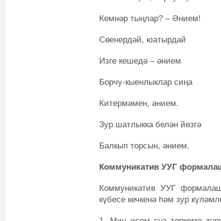
Кемнәр тыңлар? – Әнием!
Сөенердәй, юатырдай
Изге кешедә – әнием
Борчу-кыенлыклар сиңа
Китермәмен, әнием.
Зур шатлыкка белән йөзгә
Балкып торсын, әнием.
Коммуникатив УУГ формалаш
Коммуникатив УУГ формалашт
күбесе кечкенә һәм зур күләмл
1. Мин исем сүз төркеме тур