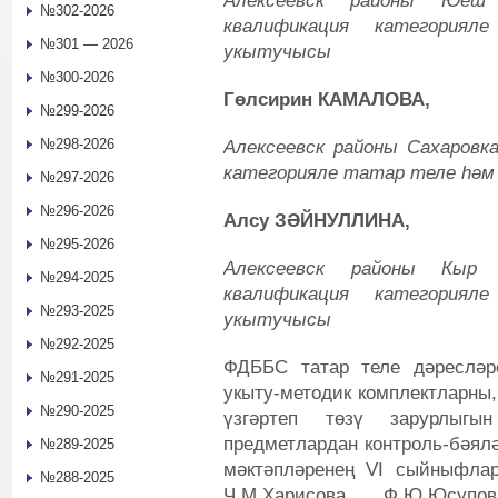
Алексеевск районы Юеш
№302-2026
кв
алификация
категорияле
№301 — 2026
укытучысы
№300-2026
Гөлсирин КАМАЛОВА,
№299-2026
№298-2026
Алексеевск районы Сахаровк
категорияле татар теле һә
№297-2026
№296-2026
Алсу ЗӘЙНУЛЛИНА,
№295-2026
Алексеевск районы Кыр
№294-2025
квалификация категория
№293-2025
укытучысы
№292-2025
ФДББС татар теле дәресләре
№291-2025
укыту-методик комплектларны,
№290-2025
үзгәртеп төзү зарурлыг
предметлардан контроль-бәялә
№289-2025
мәктәпләренең VI сыйныфла
№288-2025
Ч.М.Харисова, Ф.Ю.Юсупо