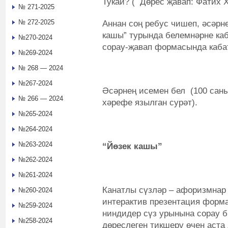
Тукай? ( Дөрес җавап: Фатих Х
№ 271-2025
№ 272-2025
Аннан соң ребус чишеп, әсәрн
кашы” турында белемнәрне каб
№270-2024
сорау-җавап формасында каба
№269-2024
№ 268 — 2024
№267-2024
Әсәрнең исемен бел (100 сан
№ 266 — 2024
хәрефе язылган сурәт).
№265-2024
№264-2024
№263-2024
“Йөзек кашы”
№262-2024
№261-2024
Канатлы сүзләр – афоризмнар
№260-2024
интерактив презентация форм
№259-2024
ниндидер сүз урынына сорау би
№258-2024
дөреслеген тикшерү өчен аста