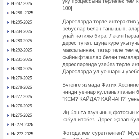
уку процессына төрлелек һәм 
№287-2025
100]
№286 -2025
Дәресләрдә төрле интерактив 
№285-2025
ребуслар белән танышып, алар
№284-2025
уңай нәтиҗә бирә. Ләкин һәрв
№283-2025
дөрес түгел, шуңа күрә укыту
максатыннан, татар теле һәм 
№282-2025
сыйныфташлар белән темаларн
№281-2025
дәресләрендә үзебез төрле инт
№280-2025
Дәресләрдә ул уеннарны үзебе
№279-2025
Бүгенге язмада Фатих Хөснине
№278-2025
нинди уеннар кулланылганын б
№277-2025
“КЕМ? КАЙДА? КАЙЧАН?” уены
№276-2025
Иң башта язучының фотосын к
№275-2025
кабул итәбез. Дөрес җавап бу
№ 274-2025
Фотода кем сурәтләнгән? Мус
№ 273-2025