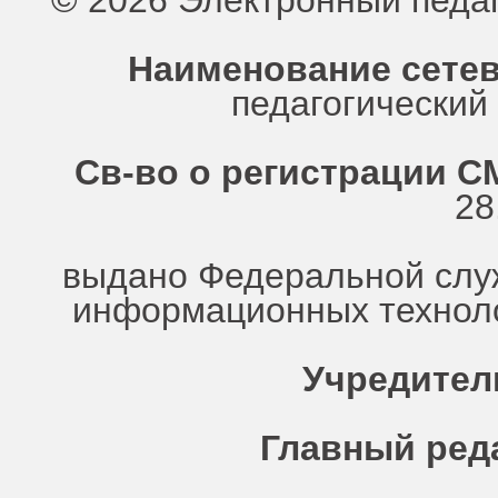
© 2026 Электронный педа
Наименование сетев
педагогически
Св-во о регистрации СМ
28
выдано Федеральной служ
информационных техноло
Учредител
Главный ред