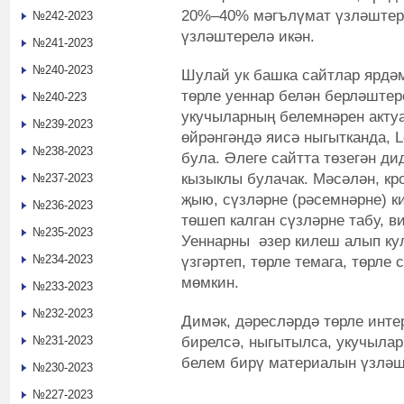
20%–40% мәгълүмат үзләштере
№242-2023
үзләштерелә икән.
№241-2023
№240-2023
Шулай ук башка сайтлар ярдәм
төрле уеннар белән берләштер
№240-223
укучыларның белемнәрен акту
№239-2023
өйрәнгәндә яисә ныгытканда, L
№238-2023
була. Әлеге сайтта төзегән ди
кызыклы булачак. Мәсәлән, кр
№237-2023
җыю, сүзләрне (рәсемнәрне) к
№236-2023
төшеп калган сүзләрне табу, в
№235-2023
Уеннарны әзер килеш алып кул
№234-2023
үзгәртеп, төрле темага, төрл
мөмкин.
№233-2023
№232-2023
Димәк, дәресләрдә төрле инте
бирелсә, ныгытылса, укучыла
№231-2023
белем бирү материалын үзләшт
№230-2023
№227-2023