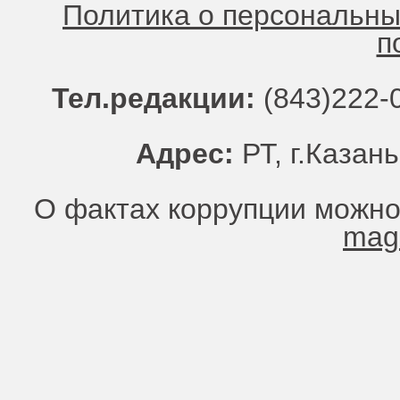
Политика о персональн
п
Тел.редакции:
(843)222-0
Адрес:
РТ, г.Казань
О фактах коррупции можно
mag