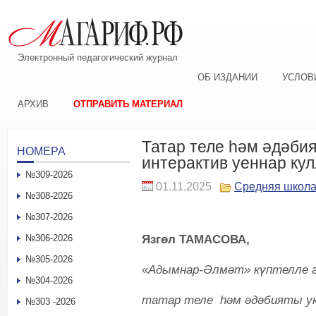
Электронный педагогический журнал
ОБ ИЗДАНИИ
УСЛОВ
АРХИВ
ОТПРАВИТЬ МАТЕРИАЛ
Татар теле һәм әдәби
НОМЕРА
интерактив уеннар ку
№309-2026
01.11.2025
Средняя школ
№308-2026
№307-2026
Язгөл ТАМАСОВА,
№306-2026
№305-2026
«
Адымнар-Әлмәт» күптелле г
№304-2026
татар теле һәм әдәбияты 
№303 -2026