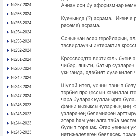
Аннан соң бу афоризмнар кем
№257-2024
№256-2024
Куенында (?) асрама. Икенче 
№255-2024
рәсеме) асрама.
№254-2024
Соңыннан әсәр геройларын, а
№253-2024
тасвирлаучы интерактив кросс
№252-2024
Кроссвордта вертикаль буенча:
№251-2024
чибәр, яшьти, батыр сүзләрен
№250-2024
укыганда, әдәбият сүзе килеп 
№249-2024
Шулай итеп, уенны танып белү
№248-2024
тәрбия процессын камилләште
№247-2024
чара буларак кулланырга була
№246-2023
фәнни кызыксынуларның киң ко
үзләренең белемнәрен арттыру
№245-2023
этәрә һәм уен алга таба мөст
№244-2023
булып торачак. Әгәр уенның у
№243-2023
нәтиҗәлелеген бәяләсәк, тра