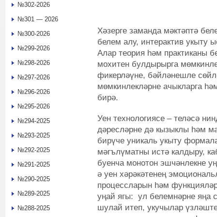
№302-2026
№301 — 2026
Хәзерге заманда мәктәптә бе
№300-2026
белем алу, интерактив укыту 
№299-2026
Алар теория һәм практиканы бе
№298-2026
мохитен булдырырга мөмкинлек
фикерләүне, бәйләнешле сөйл
№297-2026
мөмкинлекләрне ачыкларга һә
№296-2026
бирә.
№295-2026
Уен технологиясе – теләсә ни
№294-2025
дәресләрне дә кызыклы һәм м
№293-2025
бирүче уникаль укыту формал
№292-2025
мәгълүматны истә калдыру, ка
буенча монотон эшчәнлекне уң
№291-2025
ә уен хәрәкәтенең эмоциональ
№290-2025
процессларын һәм функцияләр
№289-2025
уңай ягы: ул белемнәрне яңа 
шулай итеп, укучылар үзләште
№288-2025