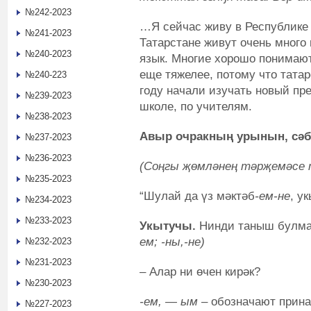
№242-2023
…Я сейчас живу в Республике Т
№241-2023
Татарстане живут очень много 
№240-2023
язык. Многие хорошо понимают
еще тяжелее, потому что татар
№240-223
году начали изучать новый пр
№239-2023
школе, по учителям.
№238-2023
Авыр очракның урынын, сәб
№237-2023
№236-2023
(Соңгы җөмләнең тәрҗемәсе 
№235-2023
“Шулай да үз мәктәб
-ем-не
, у
№234-2023
№233-2023
Укытучы.
Нинди таныш булма
ем; -ны,-не)
№232-2023
№231-2023
– Алар ни өчен кирәк?
№230-2023
-ем, — ым
– обозначают прина
№227-2023