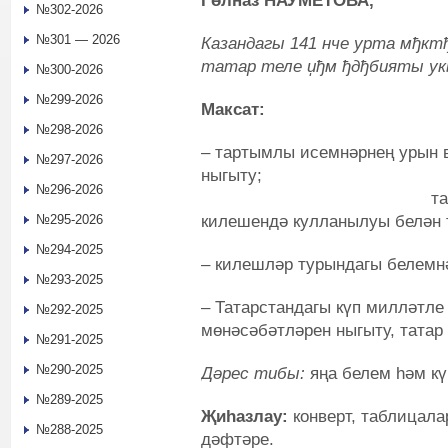
Гөлназ НАУМЕТОВА,
№302-2026
№301 — 2026
Казандагы 141 нче урта мђкт
татар теле џђм ђдђбияты у
№300-2026
№299-2026
Максат:
№298-2026
– тартымлы исемнәрнең урын 
№297-2026
ны
№296-2026
тартымлы исем
килешендә кулланылуы белән 
№295-2026
№294-2025
– килешләр турындагы белемнә
№293-2025
– Татарстандагы күп милләтле
№292-2025
мөнәсәбәтләрен ныгыту, татар
№291-2025
№290-2025
Дәрес тибы:
яңа белем һәм к
№289-2025
Җиһазлау:
конверт, таблицала
№288-2025
дәфтәре.