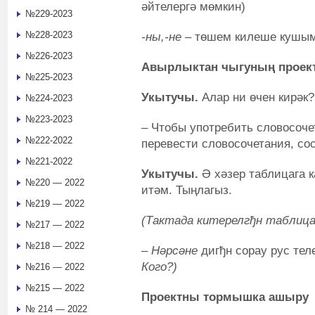
әйтелергә мөмкин)
№229-2023
№228-2023
-ны,-не
– төшем килеше кушы
№226-2023
Авырлыктан чыгуның проект
№225-2023
Укытучы.
Алар ни өчен кирәк
№224-2023
№223-2023
– Чтобы употребить словосоче
№222-2022
перевести словосочетания, со
№221-2022
Укытучы.
Ә хәзер таблицага 
№220 — 2022
итәм. Тыңлагыз.
№219 — 2022
(Тактада китерелгђн таблиц
№217 — 2022
№218 — 2022
–
Нәрсәне
дигђн
сорау рус тел
Кого?)
№216 — 2022
№215 — 2022
Проектны тормышка ашыру
№ 214 — 2022