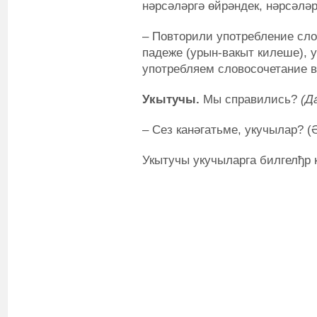
нәрсәләргә өйрәндек, нәрсәлә
– Повторили употребление сл
падеже (урын-вакыт килеше), 
употребляем словосочетание в
Укытучы.
Мы справились?
(Да
–
Сез канәгатьме, укучылар? (
Укытучы укучыларга билгелђр 