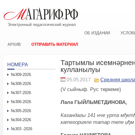
Электронный педагогический журнал
ОБ ИЗДАНИИ
УСЛОВ
АРХИВ
ОТПРАВИТЬ МАТЕРИАЛ
Тартымлы исемнәрнең
НОМЕРА
кулланылуы
№309-2026
05.05.2017
Средняя школ
№308-2026
(V сыйныф. Рус төркеме)
№307-2026
Ләлә ГЫЙЛЬМЕТДИНОВА,
№306-2026
№305-2026
Казандагы 141 нче урта мђкт
№304-2026
категорияле татар теле џђ
№303 -2026