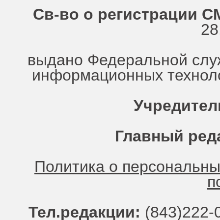
Св-во о регистрации СМ
28
выдано Федеральной служ
информационных техноло
Учредител
Главный ред
Политика о персональн
п
Тел.редакции:
(843)222-0