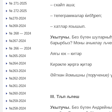
№ 271-2025
– скайп аша;
№ 272-2025
– телеграммалар ќибђреп;
№270-2024
– хатлар язышып.
№269-2024
№ 268 — 2024
Укытучы.
Без бүген шуларны
№267-2024
барырбыз? Моны ачыклау љчен
№ 266 — 2024
Аягы юк – китәр
№265-2024
№264-2024
Кирәкле җиргә җитәр
№263-2024
Әйткән йомышны
(поручение)
ү
№262-2024
(Хат
№261-2024
№260-2024
III. Тљп љлеш
№259-2024
Укытучы.
Без бүген Андрейны
№258-2024