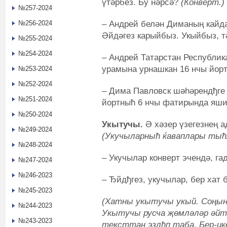
үтәрбез. Бу нәрсә?
(Конверт.)
№257-2024
– Андрей белән Диманың кайда
№256-2024
Әйдәгез карыйбыз. Укыйбыз, т
№255-2024
№254-2024
– Андрей Татарстан Республик
урамына урнашкан 16 нчы йор
№253-2024
№252-2024
– Дима Павловск шәһәрендђге 
№251-2024
йортныћ 6 нчы фатирында яш
№250-2024
Укытучы.
Ә хәзер үзегезнең 
№249-2024
(Укучыларныћ ќаваплары тыћ
№248-2024
– Укучылар конверт эчендә, га
№247-2024
№246-2023
– Ђйдђгез, укучылар, бер хат
№245-2023
(Хатны укытучы укый. Соңынн
№244-2023
Укытучы русча җөмләләр әйт
№243-2023
тексттан эзлђп таба. Бер-ик