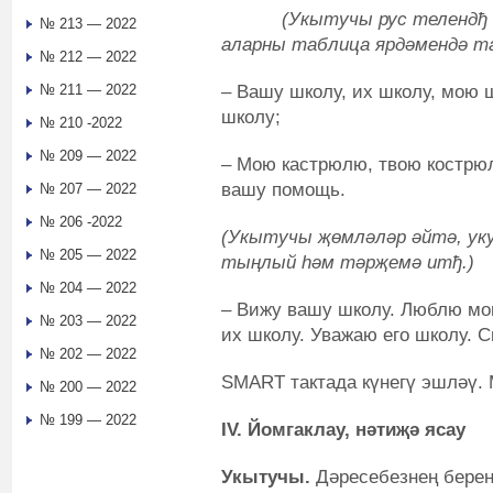
(Укытучы рус телендђ сүз
№ 213 — 2022
аларны таблица ярдәмендә т
№ 212 — 2022
– Вашу школу, их школу, мою ш
№ 211 — 2022
школу;
№ 210 -2022
№ 209 — 2022
– Мою кастрюлю, твою кострюл
вашу помощь.
№ 207 — 2022
№ 206 -2022
(Укытучы җөмләләр әйтә, ук
№ 205 — 2022
тыңлый һәм тәрҗемә итђ.)
№ 204 — 2022
– Вижу вашу школу. Люблю мо
№ 203 — 2022
их школу. Уважаю его школу. 
№ 202 — 2022
SMART тактада күнегү эшләү.
№ 200 — 2022
№ 199 — 2022
IV. Йомгаклау, нәтиҗә ясау
Укытучы.
Дәресебезнең бере