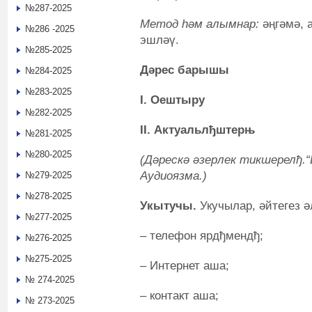
№287-2025
Метод һәм алымнар:
әңгәмә, 
№286 -2025
эшләү.
№285-2025
Дәрес барышы
№284-2025
№283-2025
I. Оештыру
№282-2025
II. Актуальлђштерњ
№281-2025
№280-2025
(Дәрескә әзерлек тикшерелђ.“
Аудиоязма.)
№279-2025
№278-2025
Укытучы.
Укучылар, әйтегез 
№277-2025
– телефон ярдђмендђ;
№276-2025
№275-2025
– Интернет аша;
№ 274-2025
– контакт аша;
№ 273-2025