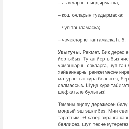
– агачларны сындырмаска;
– кош ояларын туздырмаска;
– чүп ташламаска;
– чәчәкләрне таптамаска һ. б.
Укытучы.
Рәхмәт. Бик дөрес ә
йортыбыз. Туган йортыбыз чис
урманнарны сакларга, чүп таш
хайваннарны рәнҗетмәскә кирәк
матурлыгын күрә белсәгез, бер
салмассыз. Шуңа күрә табигат
шәфкатьле булыгыз!
Теманы аңлау дәрәҗәсен белү 
мондый эш эшлибез. Мин свет
тараттым. Ә хәзер экранга кар
бәялисез, шул төсне күтәрегез