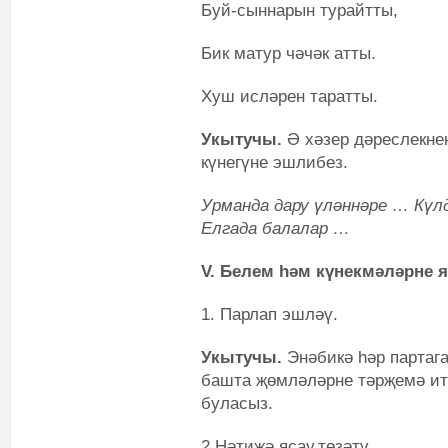
Буй-сыннарын турайтты,
Бик матур чәчәк атты.
Хуш исләрен таратты.
Укытучы.
Ә хәзер дәреслекнең
күнегүне эшлибез.
Урманда дару үләннәре … Күл
Елгада балалар …
V. Белем һәм күнекмәләрне я
1. Парлап эшләү.
Укытучы.
Энәбикә һәр партага
башта җөмләләрне тәрҗемә ит
буласыз.
2.Нәтиҗә ясау,төзәтү.