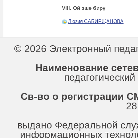
VIII. Өй эше бирү
Люзия САБИРҖАНОВА
© 2026 Электронный педа
Наименование сетев
педагогически
Св-во о регистрации СМ
28
выдано Федеральной служ
информационных техноло