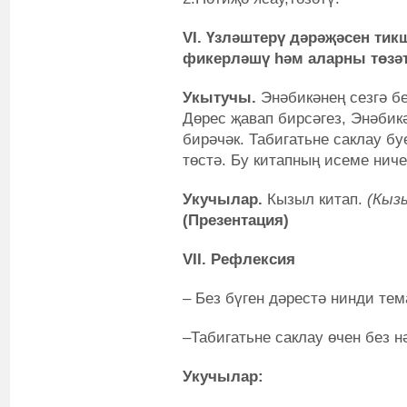
VI. Үзләштерү дәрәҗәсен тик
фикерләшү һәм аларны төзә
Укытучы.
Энәбикәнең сезгә бе
Дөрес җавап бирсәгез, Энәбик
бирәчәк. Табигатьне саклау бу
төстә. Бу китапның исеме ниче
Укучылар.
Кызыл китап.
(Кыз
(Презентация)
VII
. Рефлексия
– Без бүген дәрестә нинди те
–Табигатьне саклау өчен без 
Укучылар: