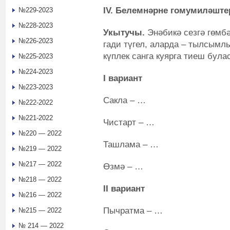
IV. Белемнәрне гомумиләшт
№229-2023
№228-2023
Укытучы.
Энәбикә сезгә гөмбә
№226-2023
гади түгел, аларда – тылсымлы
күплек санга куярга тиеш була
№225-2023
№224-2023
I
вариант
№223-2023
Сакла – …
№222-2022
№221-2022
Чистарт – …
№220 — 2022
Ташлама – …
№219 — 2022
№217 — 2022
Өзмә – …
№218 — 2022
II
вариант
№216 — 2022
Пычратма – …
№215 — 2022
№ 214 — 2022