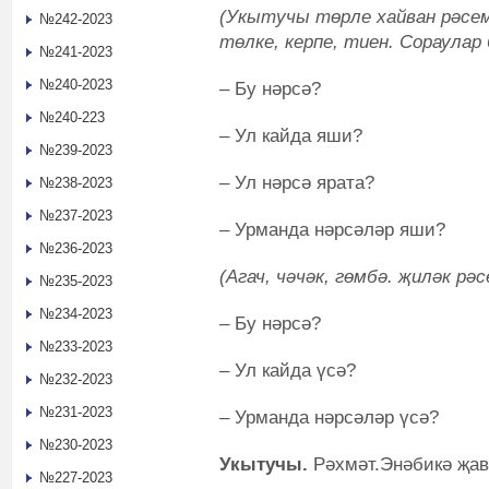
(Укытучы төрле хайван рәсем
№242-2023
төлке, керпе, тиен. Сораулар 
№241-2023
№240-2023
– Бу нәрсә?
№240-223
– Ул кайда яши?
№239-2023
– Ул нәрсә ярата?
№238-2023
№237-2023
– Урманда нәрсәләр яши?
№236-2023
(Агач, чәчәк, гөмбә. җиләк рә
№235-2023
№234-2023
– Бу нәрсә?
№233-2023
– Ул кайда үсә?
№232-2023
№231-2023
– Урманда нәрсәләр үсә?
№230-2023
Укытучы.
Рәхмәт.Энәбикә җав
№227-2023