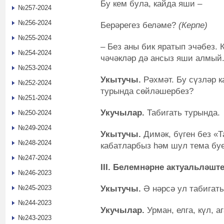
Бу кем була, кайда яши –
№257-2024
№256-2024
Берәрегез беләме?
(Керпе)
№255-2024
– Без аны бик яратып эчәбез. 
№254-2024
чәчәкләр дә ансыз яши алмый
№253-2024
Укытучы.
Рәхмәт. Бу сүзләр к
№252-2024
турында сөйләшербез?
№251-2024
Укучылар.
Табигать турында.
№250-2024
№249-2024
Укытучы.
Димәк, бүген без «
№248-2024
кабатларбыз һәм шул тема бу
№247-2024
III. Белемнәрне актуальләшт
№246-2023
Укытучы.
Ә нәрсә ул табигат
№245-2023
№244-2023
Укучылар.
Урман, елга, күл, аг
№243-2023