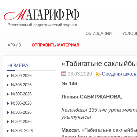
Электронный педагогический журнал
ОБ ИЗДАНИИ
УСЛОВ
АРХИВ
ОТПРАВИТЬ МАТЕРИАЛ
«Табигатьне саклыйбы
НОМЕРА
03.03.2020
Средняя школ
№309-2026
№ 146
№308-2026
№307-2026
Люзия САБИРҖАНОВА,
№306-2026
Казандагы 135 нче урта мәк
№305-2026
укытучысы
№304-2026
Максат.
«Табигатьне саклыйбы
№303 -2026