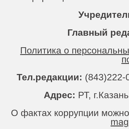
Учредител
Главный ред
Политика о персональн
п
Тел.редакции:
(843)222-0
Адрес:
РТ, г.Казань
О фактах коррупции можно
mag