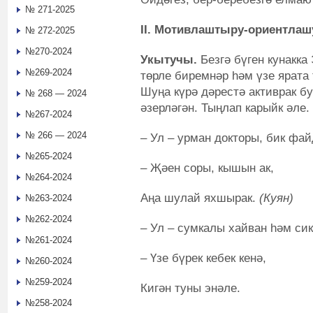
№ 271-2025
II. Мотивлаштыру-ориентлаш
№ 272-2025
№270-2024
Укытучы.
Безгә бүген кунакка 
№269-2024
төрле биремнәр һәм үзе ярата
Шуңа күрә дәрестә активрак б
№ 268 — 2024
әзерләгән. Тыңлап карыйк әле.
№267-2024
№ 266 — 2024
– Ул – урман докторы, бик фа
№265-2024
– Җәен соры, кышын ак,
№264-2024
Аңа шулай яхшырак.
(Куян)
№263-2024
№262-2024
– Ул – сумкалы хайван һәм сик
№261-2024
– Үзе бүрек кебек кенә,
№260-2024
№259-2024
Кигән туны энәле.
№258-2024