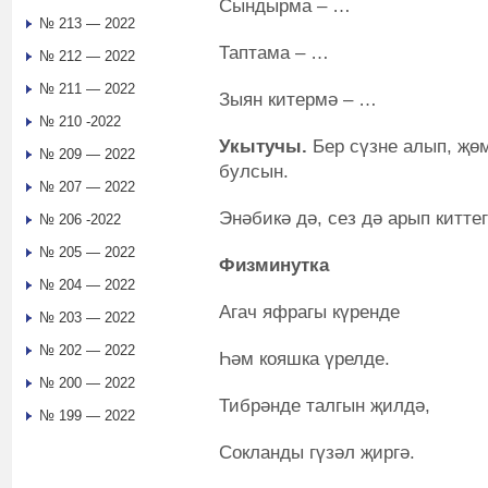
Сындырма – …
№ 213 — 2022
Таптама – …
№ 212 — 2022
№ 211 — 2022
Зыян китермә – …
№ 210 -2022
Укытучы.
Бер сүзне алып, җөм
№ 209 — 2022
булсын.
№ 207 — 2022
Энәбикә дә, сез дә арып киттег
№ 206 -2022
№ 205 — 2022
Физминутка
№ 204 — 2022
Агач яфрагы күренде
№ 203 — 2022
№ 202 — 2022
Һәм кояшка үрелде.
№ 200 — 2022
Тибрәнде талгын җилдә,
№ 199 — 2022
Сокланды гүзәл җиргә.