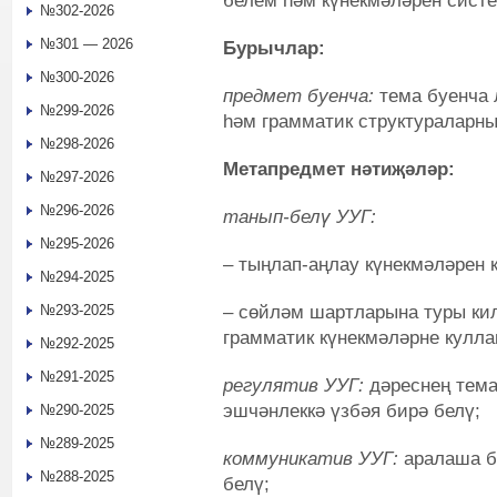
белем һәм күнекмәләрен сист
№302-2026
№301 — 2026
Бурычлар:
№300-2026
предмет буенча:
тема буенча 
№299-2026
һәм грамматик структураларны
№298-2026
Метапредмет нәтиҗәләр:
№297-2026
№296-2026
танып-белү УУГ:
№295-2026
– тыңлап-аңлау күнекмәләрен
№294-2025
– сөйләм шартларына туры кил
№293-2025
грамматик күнекмәләрне кулла
№292-2025
№291-2025
регулятив УУГ:
дәреснең тем
эшчәнлеккә үзбәя бирә белү;
№290-2025
№289-2025
коммуникатив УУГ:
аралаша бе
№288-2025
белү;