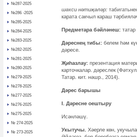
№287-2025
шәхси нәтиҗәләр:
табигатьнең
№286 -2025
карата сакчыл караш тәрбиялә
№285-2025
Предметара бәйләнеш:
татар 
№284-2025
№283-2025
Дәреснең тибы:
белем һәм кү
дәресе.
№282-2025
№281-2025
Җиһазлау:
презентация матери
№280-2025
карточкалар. дәреслек (Фәтхулл
Татар. кит. нәшр., 2014).
№279-2025
№278-2025
Дәрес барышы
№277-2025
I. Дәресне оештыру
№276-2025
№275-2025
Исәнләшү.
№ 274-2025
Укытучы.
Хәерле көн, укучыла
№ 273-2025
Әйдәгез, бер-беребезгә елмаю