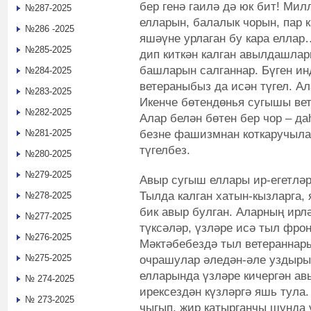
бер генә гаилә дә юк бит! Ми
№287-2025
елларын, балалык чорын, пар 
№286 -2025
яшәүне урлаган бу кара еллар
№285-2025
дип киткән калган авылдашла
башларын салганнар. Бүген ин
№284-2025
ветераныбыз да исән түгел. А
№283-2025
Икенче бөтендөнья сугышы вет
№282-2025
Алар белән бөтен бер чор – да
безне фашизмнан коткаручыла
№281-2025
түгелбез.
№280-2025
№279-2025
Авыр сугыш еллары ир-егетләр
Тылда калган хатын-кызларга, 
№278-2025
бик авыр булган. Аларның ирл
№277-2025
түксәләр, үзләре исә тыл фрон
№276-2025
Мәктәбебездә тыл ветераннар
№275-2025
очрашулар әледән-әле уздыры
елларында үзләре кичергән ав
№ 274-2025
ирексездән күзләргә яшь тула.
№ 273-2025
чыгып, җир катырганчы шунда