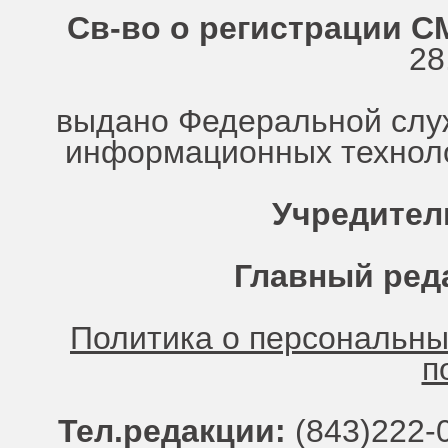
Св-во о регистрации СМ
28
выдано Федеральной служ
информационных техноло
Учредител
Главный ред
Политика о персональн
п
Тел.редакции:
(843)222-0