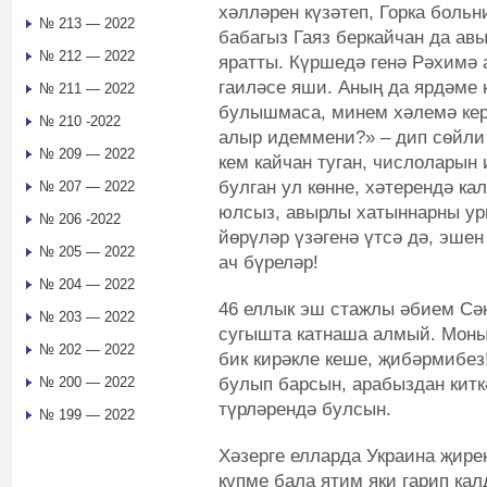
хәлләрен күзәтеп, Горка больн
№ 213 — 2022
бабагыз Гаяз беркайчан да ав
№ 212 — 2022
яратты. Күршедә генә Рәхимә 
гаиләсе яши. Аның да ярдәме к
№ 211 — 2022
булышмаса, минем хәлемә кер
№ 210 -2022
алыр идеммени?» – дип сөйли 
№ 209 — 2022
кем кайчан туган, числоларын
булган ул көнне, хәтерендә ка
№ 207 — 2022
юлсыз, авырлы хатыннарны ур
№ 206 -2022
йөрүләр үзәгенә үтсә дә, эшен
№ 205 — 2022
ач бүреләр!
№ 204 — 2022
46 еллык эш стажлы әбием Сәк
№ 203 — 2022
сугышта катнаша алмый. Моның
№ 202 — 2022
бик кирәкле кеше, җибәрмибез
булып барсын, арабыздан кит
№ 200 — 2022
түрләрендә булсын.
№ 199 — 2022
Хәзерге елларда Украина җире
күпме бала ятим яки гарип ка