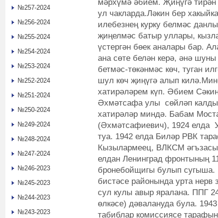
мәрхүмә әбием. Җиңүгә тирән
№257-2024
ул чакларда.Ләкин бер хакыйк
№256-2024
илебезнең курку белмәс данлы
җиңелмәс батыр уллары, кызл
№255-2024
үстергән бөек аналары бар. Ал
№254-2024
ана сөте белән керә, әнә шуны
№253-2024
бетмәс-төкәнмәс көч, туган ил
шул көч җиңүгә алып килә.Мин
№252-2024
хатирәләрем күп. Әбием Сәкин
№251-2024
Әхмәтсафа улы сөйләп калдыр
№250-2024
хатирәләр миндә. Бабам Мост
(Әхмәтсафиевич), 1924 елда
№249-2024
туа. 1942 елда Биләр РВК та
№248-2024
Кызылармеец, ВЛКСМ әгъзасы.
№247-2024
елдан Ленинград фронтының 1
№246-2023
бронебойщигы булып сугыша. 
бистәсе районында урта нерв 
№245-2023
сул кулы авыр яралана. ППГ 2
№244-2023
өлкәсе) дәвалануда була. 1943
№243-2023
табиблар комиссиясе тарафын