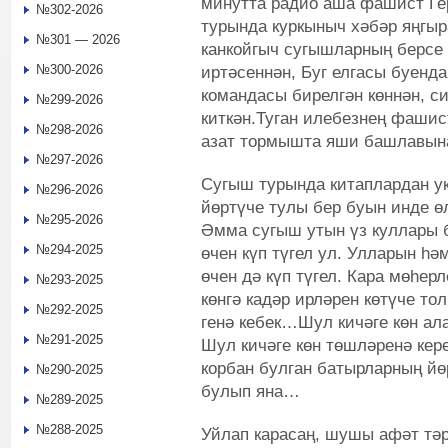
минутта радио аша фашист Г
№302-2026
турында куркыныч хәбәр яңгыр
№301 — 2026
канкойгыч сугышларның берсе
№300-2026
иртәсеннән, Буг елгасы буенда
командасы бирелгән көннән, си
№299-2026
киткән.Туган илебезнең фашис
№298-2026
азат тормышта яши башлавына
№297-2026
Сугыш турында китаплардан ук
№296-2026
йөртүче тулы бер буын инде ө
№295-2026
Әмма сугыш утын үз куллары б
№294-2025
өчен күп түгел ул. Улларын һә
өчен дә күп түгел. Кара мөһер
№293-2025
көнгә кадәр ирләрен көтүче тол
№292-2025
генә кебек…Шул кичәге көн ал
№291-2025
Шул кичәге көн төшләренә кере
корбан булган батырларның йө
№290-2025
булып яна…
№289-2025
№288-2025
Уйлап карасаң, шушы афәт тәр