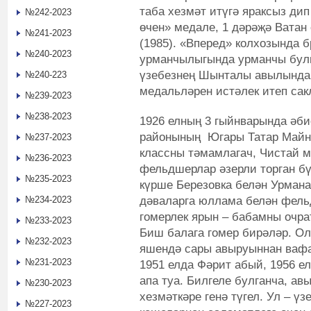
таба хезмәт итүгә яраксыз дип
№242-2023
өчен» медале, 1 дәрәҗә Ватан
№241-2023
(1985). «Вперед» колхозында б
№240-2023
урманчылыгында урманчы булы
үзебезнең Шынталы авылында 
№240-223
медальләрен истәлек итеп са
№239-2023
№238-2023
1926 елның 3 гыйнварында әби
районының Югары Татар Майна
№237-2023
классны тәмамлагач, Чистай
№236-2023
фельдшерлар әзерли торган бү
№235-2023
күрше Березовка белән Урма
дәваларга юллама белән фель
№234-2023
гомерлек ярын – бабамны очра
№233-2023
Биш балага гомер бирәләр. Ол
№232-2023
яшендә сары авыруыннан вафа
№231-2023
1951 елда Фәрит абый, 1956 е
апа туа. Билгеле булганча, а
№230-2023
хезмәткәре генә түгел. Ул – 
№227-2023