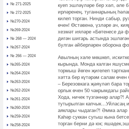
№ 271-2025
куеп эшләүләре бер хәл, әле б
ирләренең, туганнарының һәла
№ 272-2025
килеп торган. Нинди сабыр, ру
№270-2024
өчен! Өстәвенә, үзләре ач, ки
№269-2024
хезмәт ияләре «Бөтенесе дә ф
дигән шигарь астында эшләгән
№ 268 — 2024
булган әйберләрен оборона ф
№267-2024
№ 266 — 2024
Авылның хәле мөшкел, искитке
кырында. Монда калган яшүсме
№265-2024
тормыш йөген җигелеп тарткан
№264-2024
хәтта бер күтәрәм салам өчен
№263-2024
– Березовкага җәяүләп бара то
орлык өчен 50 чакрымдагы рай
№262-2024
Хода, ничек түзгәннәр алар?! 
№261-2024
тутырылган капчык…Уйласаң ис 
№260-2024
аяклары чыдаган?! Әмма алар 
№259-2024
Каһәр суккан сугыш кына бетс
торган берни дә юк; яшәдек,эш
№258-2024