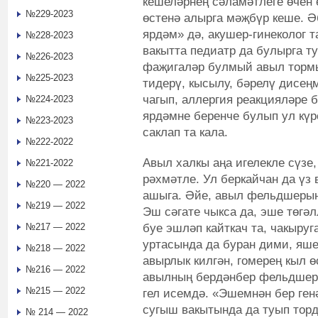
кешеләрнең сәламәтлеге өчен
№229-2023
өстенә алырга мәҗбүр кеше. Ә
ярдәм» дә, акушер-гинеколог та
№228-2023
вакытта педиатр да булырга т
№226-2023
фаҗигаләр булмый авыл тормы
№225-2023
тидерү, кысылу, бәрелү дисең
чагып, аллергия реакцияләре 
№224-2023
ярдәмне беренче булып ул кү
№223-2023
саклап та кала.
№222-2022
Авыл халкы аңа игелекле сүзе,
№221-2022
рәхмәтле. Ул беркайчан да үз
№220 — 2022
ашыга. Әйе, авыл фельдшеры
№219 — 2022
Эш сәгате чыкса да, эше төгәл
буе эшләп кайткач та, чакыруга
№217 — 2022
уртасында да буран дими, яше
№218 — 2022
авырлык килгән, гомерең кыл өс
№216 — 2022
авылның бердәнбер фельдшеры
№215 — 2022
гел исемдә. «Эшемнән бер ген
сугыш вакытында да туып тор
№ 214 — 2022