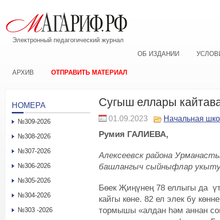
Электронный педагогический журнал
ОБ ИЗДАНИИ
УСЛОВ
АРХИВ
ОТПРАВИТЬ МАТЕРИАЛ
Сугыш еллары кайтав
НОМЕРА
01.09.2023
Начальная шк
№309-2026
Румия ГАЛИЕВА,
№308-2026
№307-2026
Алексеевск района Урманас
башлангыч сыйныфлар укыт
№306-2026
№305-2026
Бөек Җиңүнең 78 еллыгы да үт
№304-2026
кайгы көне. 82 ел элек бу көн
тормышы «алдан һәм аннан соң
№303 -2026