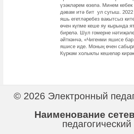
үзәкләрем өзелә. Минем кебек
дәвам итә бит ул сугыш. 2022
яшь егетләребез вакытсыз кит
өчен күпме кеше яу кырында ят
бирелә. Шул гомерне нәтиҗәле
әйткәнчә, «Чигенми яшисе бар
яшисе иде. Моның өчен сабырл
Күркәм холыклы кешеләр кирәк
© 2026 Электронный педа
Наименование сетев
педагогически