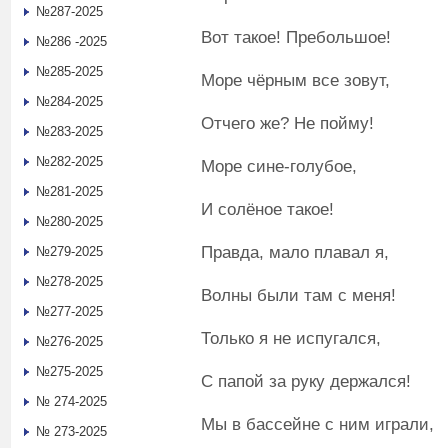
№287-2025
Вот такое! Пребольшое!
№286 -2025
№285-2025
Море чёрным все зовут,
№284-2025
Отчего же? Не пойму!
№283-2025
№282-2025
Море сине-голубое,
№281-2025
И солёное такое!
№280-2025
Правда, мало плавал я,
№279-2025
№278-2025
Волны были там с меня!
№277-2025
Только я не испугался,
№276-2025
№275-2025
С папой за руку держался!
№ 274-2025
Мы в бассейне с ним играли,
№ 273-2025