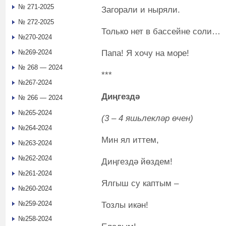
№ 271-2025
Загорали и ныряли.
№ 272-2025
Только нет в бассейне соли…
№270-2024
Папа! Я хочу на море!
№269-2024
№ 268 — 2024
***
№267-2024
Диңгездә
№ 266 — 2024
№265-2024
(3 – 4 яшьлекләр өчен)
№264-2024
Мин ял иттем,
№263-2024
№262-2024
Диңгездә йөздем!
№261-2024
Ялгыш су каптым –
№260-2024
№259-2024
Тозлы икән!
№258-2024