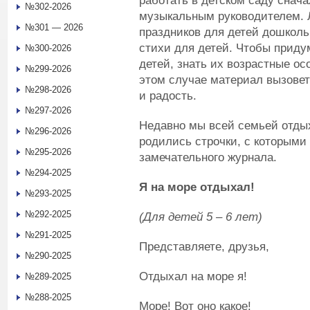
работать в детском саду снача
№302-2026
музыкальным руководителем.
№301 — 2026
праздников для детей дошкольн
стихи для детей. Чтобы приду
№300-2026
детей, знать их возрастные ос
№299-2026
этом случае материал вызовет
№298-2026
и радость.
№297-2026
Недавно мы всей семьей отдых
№296-2026
родились строчки, с которыми
№295-2026
замечательного журнала.
№294-2025
Я на море отдыхал!
№293-2025
№292-2025
(Для детей 5 – 6 лет)
№291-2025
Представляете, друзья,
№290-2025
Отдыхал на море я!
№289-2025
№288-2025
Море! Вот оно какое!