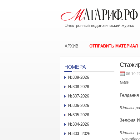
Электронный педагогический журнал
АРХИВ
ОТПРАВИТЬ МАТЕРИАЛ
Стажир
НОМЕРА
06.10.2
№309-2026
№59
№308-2026
Гөлдания
№307-2026
№306-2026
Ютазы ра
№305-2026
Зөлфия
И
№304-2026
Ютазы р
№303 -2026
урынбас