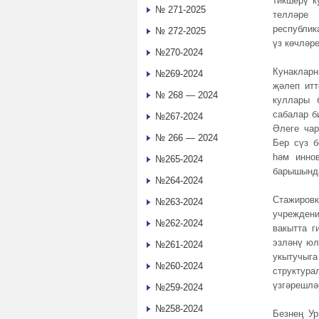
тикшерү к
№ 271-2025
телләре 
республик
№ 272-2025
үз көчләр
№270-2024
Кунаклар
№269-2024
җәлеп итт
№ 268 — 2024
куллары 
сабалар б
№267-2024
Әлеге чар
№ 266 — 2024
Бер сүз б
һәм инно
№265-2024
барышында
№264-2024
Стажиро
№263-2024
учреждени
№262-2024
вакытта г
эзләнү юл
№261-2024
укытучыг
№260-2024
структура
үзгәрешлә
№259-2024
№258-2024
Безнең Ур