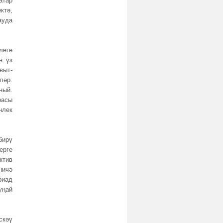
атар
ктә,
ауда
леге
н үз
выт-
ләр.
ный.
расы
нлек
ирү
ерге
ктив
ничә
риад
уңай
скәү