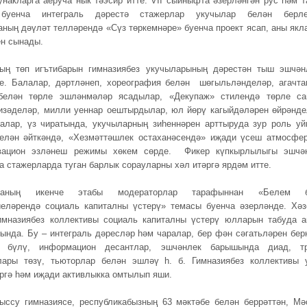
унакларга аеруча нык тәэсир итте. VII сыйныфта әзерләнгән рус һәм т
буенча интеграль дәрестә стажерлар укучылар белән берле
аның дәүләт телләрендә «Сүз төркемнәре» буенча проект ясап, аны якл
ен сынады.
ның төп игътибарын гимназиябез укучыларының дәрестән тыш эшчән
е. Балалар, дәртләнеп, хореография белән шөгыльләнделәр, агачта
белән төрле эшләнмәләр ясадылар, «Декупаж» стилендә төрле са
изәделәр, милли уеннар оештырдылар, юл йөрү кагыйдәләрен өйрәнде
алар, үз чиратында, укучыларның зиһеннәрен арттыруда зур роль уй
елән әйткәндә, «Хезмәттәшлек остаханәсендә» иҗади үсеш атмосфе
вацион эзләнеш режимы хөкем сөрде. Фикер күпкырлылыгы эшчә
 стажерларда туган барлык сорауларны хәл итәргә ярдәм итте.
вканың икенче этабы модераторлар тарафыннан «Белем б
еләрендә социаль капиталны үстерү» темасы буенча әзерләнде. Хәз
имназиябез коллективы социаль капиталны үстерү юлларын табуда а
ында. Бу – интеграль дәресләр һәм чаралар, бер фән сәгатьләрен бер
а бүлү, информацион десантлар, эшчәнлек барышында диад, т
лары төзү, тьюторлар белән эшләү һ. б. Гимназиябез коллективы 
ргә һәм иҗади активлыкка омтылып яши.
ыссу гимназиясе, республикабызның 63 мәктәбе белән беррәттән, Мә