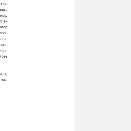
енча
анда
ылар
млек
рлар
зган
рның
әргә
рның
ябез
дек,
юлда