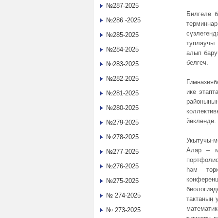
№287-2025
Билгеле б
№286 -2025
терминна
сүзлегенд
№285-2025
туплаучы 
№284-2025
алып бару
белгеч.
№283-2025
№282-2025
Гимназияб
ике этапт
№281-2025
районының
№280-2025
коллекти
йөкләнде.
№279-2025
№278-2025
Укытучы-
Алар – м
№277-2025
портфолио
№276-2025
һәм төрк
конференц
№275-2025
биологияд
№ 274-2025
тактаның 
математи
№ 273-2025