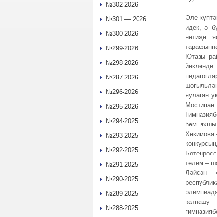
№302-2026
Әле күптә
№301 — 2026
идек, ә б
№300-2026
нәтиҗә я
тарафынн
№299-2026
Ютазы ра
№298-2026
йөкләнде
педагогл
№297-2026
шөгыльлә
№296-2026
яулаган у
Мостипан
№295-2026
Гимназияб
№294-2025
һәм яхшы
Хәкимова 
№293-2025
конкурсы
№292-2025
Бөтенросс
телем – ш
№291-2025
Ләйсән 
№290-2025
республи
олимпиада
№289-2025
катнашу 
№288-2025
гимназияб