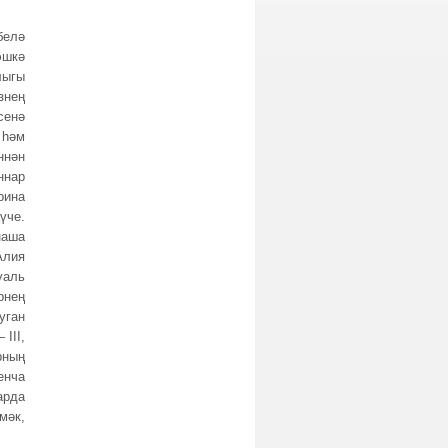
белә
эшкә
лыгы
знең
сенә
 һәм
ннән
ннар
рина
үче.
наша
Алия
уаль
рнең
уган
III,
ның
енча
арда
мәк,