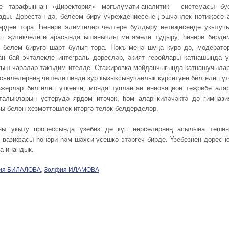
ре тарафыннан «Директория» мәгълүмати-аналитик системасы бу
зды. Дөрестән дә, белеем бирү учреждениесенең эшчәнлек нәтиҗәсе 
рдән тора. Һөнәри элемтәләр челтәре булдыру нәтиҗәсендә укытуч
әп җитәкчелеге арасында ышанычлы мөгамәлә тудыру, һөнәри бердә
белем бирүгә шарт булып тора. Нәкъ менә шуңа күрә дә, модерато
н бай эчтәлекле интеграль дәресләр, әкият геройлары катнашында у
тыш чаралар тәкъдим ителде. Стажировка мәйданчыгында катнашучыла
сьәләләрнең чишелешендә зур кызыксынучанлык күрсәтүен билгеләп үт
ажерлар билгеләп үткәнчә, монда тупланган инновацион тәҗрибә ала
талыкларын үстерүдә ярдәм итәчәк, һәм алар киләчәктә дә гимнази
ы белән хезмәттәшлек итәргә теләк белдерделәр.
ны укыту процессында үзебез дә күп нәрсәләрнең асылына төшен
 вазифасы һөнәри һәм шәхси үсешкә этәргеч бирде. Үзебезнең дөрес 
а инандык.
ия БИЛАЛОВА
,
Зөлфия ИЛАМОВА