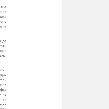
 яңа
егов
рибә
емне
әүче
ында
тазы
знең
рычы
тты.
одик
уаль
мәли
ыфта
ктив
лгән
әсен