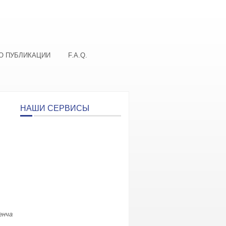
О ПУБЛИКАЦИИ
F.A.Q.
НАШИ СЕРВИСЫ
енча