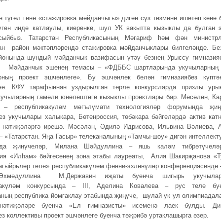
н түгел генә «стажировка мәйданчыгы» дигән сүз тезмәне ишетеп кенә 
үген инде катлаулы, киеренке, шул УК вакытта кызыклы да булган 
сыйбыз. Татарстан Республикасының Мәгариф һәм фән министр
ан район мәктәпләрендә стажировка мәйданчыклары билгеләнде. Бе
йонында шундый мәйданчык вазифасын үтәү безнең Урыссу гимназия
. Мәйданчык эшенең темасы – «ФДББС шартларында укучыларның
арның проект эшчәнлеге». Бу эшчәнлек белән гимназиябез күптә
нә. КФУ тарафыннан уздырылган төрле конкурсларда призлы уры
кучыларның гамәли юнәлештәге кызыклы проектлары бар. Мәсәлән, Ка
 – республикакүләм мәгълүмати технологияләр форумында җиң
ез укучылары халыкара, Бөтенроссия, төбәкара бәйгеләрдә актив кат
 нәтиҗәләргә ирешә. Мәсәлән, Әдилә Идрисова, Ильвина Вәлиева, 
– «Татарстан. Яңа Гасыр» телеканалының «Тамчы-шоу» дигән интеллект
нда җиңүчеләр, Милана Шәйдуллина – яшь каләм тибрәтүчелә
ия «Илһам» бәйгесенең зона этабы лауреаты, Алия Шакирҗанова «Т
агыйрьләр теле» республикакүләм фәнни-эзләнүләр конференциясендә – 
Әхмәдуллина М.Державин иҗаты буенча шигырь укучылар
какүләм конкурсында – III, Аделина Ковалева – рус теле бу
ның республика йомгаклау этабында җиңүче, шулай ук ул олимпиадал
нәтиҗәләре буенча «Ел гимназисты» исеменә лаек булды. Ди
ез коллективы проект эшчәнлеге буенча тәҗрибә уртаклашырга әзер.