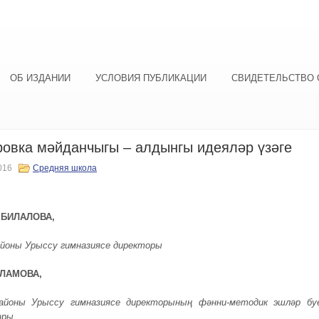
ОБ ИЗДАНИИ
УСЛОВИЯ ПУБЛИКАЦИИ
СВИДЕТЕЛЬСТВО 
овка мәйданчыгы – алдынгы идеяләр үзәге
016
Средняя школа
 Б
ИЛАЛОВА,
йоны
Урыссу
гимназиясе директоры
ЛАМОВА,
айоны
Урыссу
гимназиясе директоры
ның фәнни-
методик эш
ләр
бу
ары