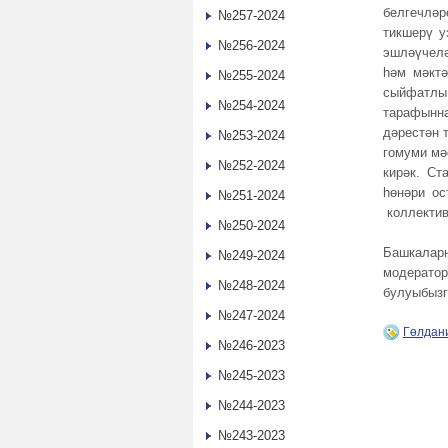
белгечлә
№257-2024
тикшерү у
№256-2024
эшләүчелә
һәм мәкт
№255-2024
сыйфатлы 
№254-2024
тарафынна
дәрестән 
№253-2024
гомуми мә
№252-2024
кирәк. Ст
һөнәри ос
№251-2024
коллектив
№250-2024
Башкалар
№249-2024
модератор
№248-2024
булуыбызг
№247-2024
Гөлдан
№246-2023
№245-2023
№244-2023
№243-2023