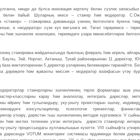
улганча, нинди дә булса инновация кертелү белән сүзлек запасыбыз
р белән байый. Шуларның икесе – стажер һәм модератор. С.Ож
ә «стажер» – стажировка дәвамында үзенең белгечлеге буенча тәҗ
кеше, ә «модератор» сүзе күп мәгънәгә ия. Төгәл тәрҗемәсе – төрк
чы һәм эшчәнлек юнәлешен, төркемдәге үзара мөнәсәбәтләрне билгел
езнең стажировка мәйданчыгында быелның февраль һәм апрель айлар
а Баулы, Зәй, Норлат, Актаныш, Тукай районнарыннан 11 директор, Ю
 база мәктәпләреннән 5 директор үзләренең белемнәрен тирәнәйтте. Бе
вка дәрәҗәле һәм җаваплы миссия – модератор вазифасын үтәү бу
модераторлар стажерларны эшчәнлекнең төрле формалары аша укы
астер-классларны карау һәм анализлау, интеграль дәресләр, мет
ны өйрәнү һәм тулыландыру, уку-укыту проектларын эшләү, индивид
емнәрдәге консультацияләр, психологик тренинглар, фәнни-га
ияләр үткәрү, дәрестән тыш эшчәнлекнең методик күргәзмәсе. V сыйн
ән һәм инглиз теленнән узган интеграль дәрестә стажерлар интера
уку-укыту процессындагы кулланылышын күзәтте. VIII сыйныфта үткәре
ка дәресендә VOTUM мониторинг системасы ярдәмендә белем дәрәҗ