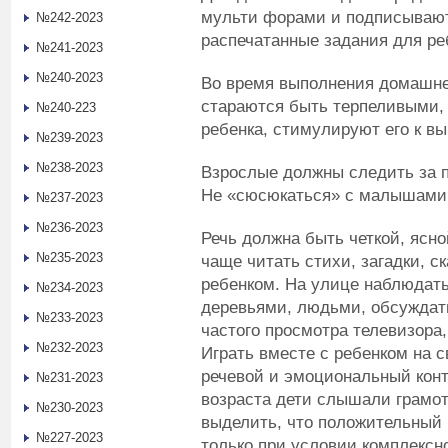
мульти форами и подписывают
№242-2023
распечатанные задания для ре
№241-2023
№240-2023
Во время выполнения домашне
стараются быть терпеливыми,
№240-223
ребенка, стимулируют его к в
№239-2023
№238-2023
Взрослые должны следить за 
Не «сюсюкаться» с малышами
№237-2023
№236-2023
Речь должна быть четкой, ясно
№235-2023
чаще читать стихи, загадки, ск
ребенком. На улице наблюдать
№234-2023
деревьями, людьми, обсуждать
№233-2023
частого просмотра телевизора,
№232-2023
Играть вместе с ребенком на 
речевой и эмоциональный конта
№231-2023
возраста дети слышали грамот
№230-2023
выделить, что положительный 
№227-2023
только при условии комплексн