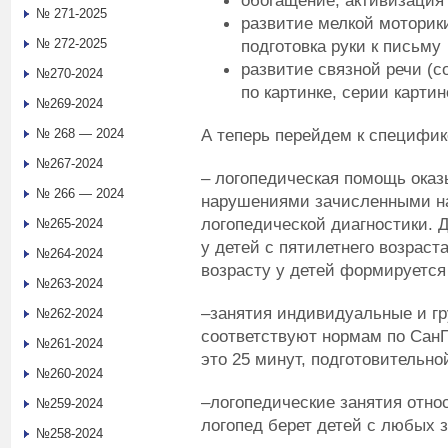
обогащение, активизация
№ 271-2025
развитие мелкой моторики
№ 272-2025
подготовка руки к письму
развитие связной речи (с
№270-2024
по картинке, серии картин
№269-2024
А теперь перейдем к специфик
№ 268 — 2024
№267-2024
– логопедическая помощь оказ
№ 266 — 2024
нарушениями зачисленными на
логопедической диагностики. 
№265-2024
у детей с пятилетнего возраст
№264-2024
возрасту у детей формируется
№263-2024
–занятия индивидуальные и гр
№262-2024
соответствуют нормам по СанП
№261-2024
это 25 минут, подготовительной
№260-2024
–логопедические занятия отно
№259-2024
логопед берет детей с любых 
№258-2024