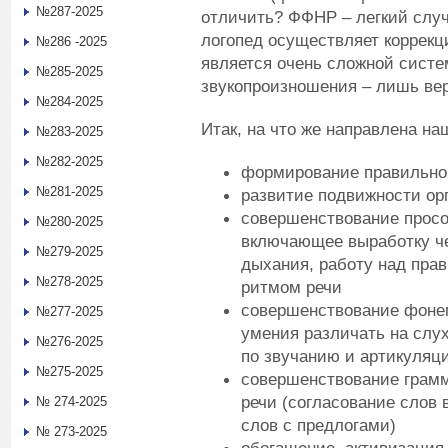
№287-2025
отличить? ФФНР – легкий случ
логопед осуществляет коррекцию
№286 -2025
является очень сложной систе
№285-2025
звукопроизношения – лишь вер
№284-2025
Итак, на что же направлена на
№283-2025
№282-2025
формирование правильно
№281-2025
развитие подвижности ор
совершенствование просо
№280-2025
включающее выработку че
№279-2025
дыхания, работу над пра
№278-2025
ритмом речи
совершенствование фонем
№277-2025
умения различать на слух
№276-2025
по звучанию и артикуляц
№275-2025
совершенствование грамм
речи (согласование слов 
№ 274-2025
слов с предлогами)
№ 273-2025