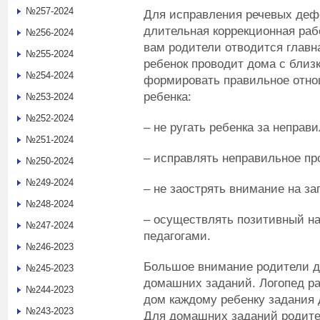
№257-2024
Для исправления речевых деф
длительная коррекционная рабо
№256-2024
вам родители отводится главн
№255-2024
ребенок проводит дома с близ
№254-2024
формировать правильное отно
ребенка:
№253-2024
№252-2024
– не ругать ребенка за неправ
№251-2024
– исправлять неправильное пр
№250-2024
№249-2024
– не заострять внимание на за
№248-2024
– осуществлять позитивный на
№247-2024
педагогами.
№246-2023
Большое внимание родители 
№245-2023
домашних заданий. Логопед р
№244-2023
дом каждому ребенку задания д
№243-2023
Для домашних заданий родител