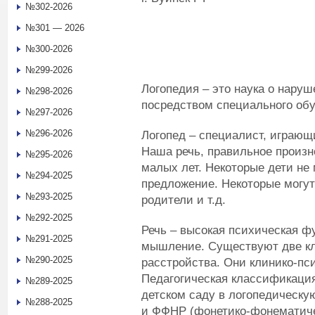
№302-2026
№301 — 2026
№300-2026
№299-2026
Логопедия – это наука о наруш
№298-2026
посредством специального обу
№297-2026
№296-2026
Логопед – специалист, играющ
Наша речь, правильное произ
№295-2026
малых лет. Некоторые дети не
№294-2025
предложение. Некоторые могут 
№293-2025
родители и т.д.
№292-2025
Речь – высокая психическая фу
№291-2025
мышление. Существуют две к
№290-2025
расстройства. Они клинико-пси
Педагогическая классификация
№289-2025
детском саду в логопедическу
№288-2025
и ФФНР (фонетико-фонематичес