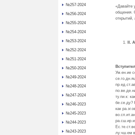
№257-2024
«Давайте 
общения. 
№256-2024
открытий,
№255-2024
№254-2024
№253-2024
II
. 
№252-2024
№251-2024
Вступител
№250-2024
Ум.ен.ие с
№249-2024
се.го.дн.я
пр.ед.ст.а
№248-2024
по.ве.де.н
№247-2024
ту.пи.к: ка
бе.се.ду? 
№246-2023
как ра.зг.
№245-2023
во.сп.ит.а
ра.сш.ир.и
№244-2023
Ес.те.ст.в
№243-2023
лу.чш.ем в