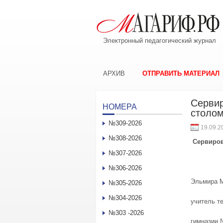
Электронный педагогический журнал
АРХИВ
ОТПРАВИТЬ МАТЕРИАЛ
Сервир
НОМЕРА
столо
№309-2026
19.09.2
№308-2026
Сервировк
№307-2026
№306-2026
Эльмира
№305-2026
№304-2026
учитель т
№303 -2026
гимназии 