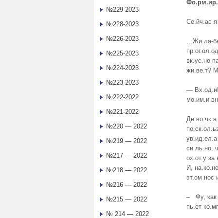
Фо.рм.ир.
№229-2023
Се.йч.ас я
№228-2023
№226-2023
…Жи.ла-бы.
пр.ог.ол.од
№225-2023
вк.ус.но п
№224-2023
жи.ве.т? М
№223-2023
— Вх.од.и!
№222-2022
мо.им.и вн
№221-2022
Де.во.чк.а
№220 — 2022
по.ск.ол.ь
ув.ид.ел.а
№219 — 2022
си.ль.но, 
№217 — 2022
ох.от.у за 
И, на.ко.не
№218 — 2022
эт.ом нос 
№216 — 2022
– Фу, как 
№215 — 2022
пь.ет ко.мп
№ 214 — 2022