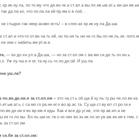
с.кр.ик.ну.ла, по.то.му что де.во.чк.а ст.ал.а вы.пл.ев.ыв.ат.ь ви.шн.ев.ы
и так да.ле.ко, что по.па.ла ей пр.ям.о в лоб…
не стыдно так некр.асиво есть! – в слез.ах кр.ик.ну.ла Да.ша.
м ст.ал.и что-то от.ве.ча.ть ей, но по.ня.ть ни.че.го бы.ло не.ль.зя, пото.
.ли они с набиты.ми рт.м.и.
те,
— вз.до.хн.ул.а Да.ша, — но за ст.ол.ом с ва.ми си.де.ть оч.ен.ь
н.о. Уж лу.чш.е я ос.та.ну.сь го.ло.дн.ой. И уш.ла.
она уш.ла?
а по.ве.де.ни.я за ст.ол.ом –
это ча.ст.ь об.ще.й ку.ль.ту.ры че.ло.ве.ка
.ит.ыв.ат.ь с са.мо.го ра.нн.ег.о во.зр.ас.та. Су.ще.ст.ву.ют ст.ро.ги.е
 по.ве.де.ни.я во вр.ем.я еды. Как и все др.уг.ие, эти пр.ав.ил.а не
ы из го.ло.вы. Бо.ль.ши.нс.тв.о из них во.зн.ик.ло из ув.аж.ен.ия к тем, с
ь за ст.ол.ом.
и се
.
бя за ст
.
ол
.
ом: