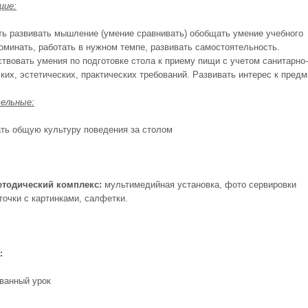
щие:
ь развивать мышление (умение сравнивать) обобщать умение учебного
поминать, работать в нужном темпе, развивать самостоятельность.
твовать умения по подготовке стола к приему пищи с учетом санитарно-
ких, эстетических, практических требований. Развивать интерес к предм
ельные:
ть общую культуру поведения за столом
етодический комплекс:
мультимедийная установка, фото сервировки
точки c картинками, салфетки.
:
ванный урок