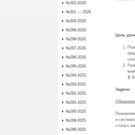
№302-2026
№301 — 2026
№300-2026
№299-2026
Цель урок
№298-2026
Поз
№297-2026
пре
№296-2026
скл
Раз
№295-2026
вни
№294-2025
3.
В
№293-2025
Задачи:
№292-2025
Образова
№291-2025
№290-2025
Познакоми
и система
№289-2025
стола к з
№288-2025