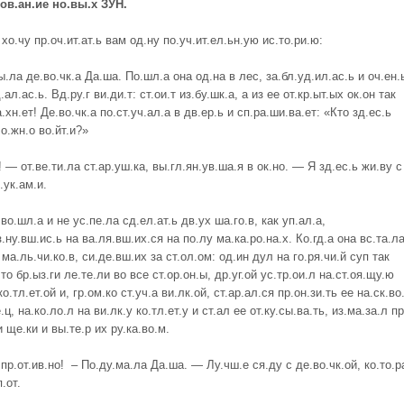
ов.ан.ие но.вы.х ЗУН.
 хо.чу пр.оч.ит.ат.ь вам од.ну по.уч.ит.ел.ьн.ую ис.то.ри.ю:
ла де.во.чк.а Да.ша. По.шл.а она од.на в лес, за.бл.уд.ил.ас.ь и оч.ен.
.ал.ас.ь. Вд.ру.г ви.ди.т: ст.ои.т из.бу.шк.а, а из ее от.кр.ыт.ых ок.он так
а.хн.ет! Де.во.чк.а по.ст.уч.ал.а в дв.ер.ь и сп.ра.ши.ва.ет: «Кто зд.ес.ь
о.жн.о во.йт.и?»
 — от.ве.ти.ла ст.ар.уш.ка, вы.гл.ян.ув.ша.я в ок.но. — Я зд.ес.ь жи.ву с
.ук.ам.и.
 во.шл.а и не ус.пе.ла сд.ел.ат.ь дв.ух ша.го.в, как уп.ал.а,
з.ну.вш.ис.ь на ва.ля.вш.их.ся на по.лу ма.ка.ро.на.х. Ко.гд.а она вс.та.ла
 ма.ль.чи.ко.в, си.де.вш.их за ст.ол.ом: од.ин дул на го.ря.чи.й суп так
что бр.ыз.ги ле.те.ли во все ст.ор.он.ы, др.уг.ой ус.тр.ои.л на.ст.оя.щу.ю
ко.тл.ет.ой и, гр.ом.ко ст.уч.а ви.лк.ой, ст.ар.ал.ся пр.он.зи.ть ее на.ск.во
.ц, на.ко.ло.л на ви.лк.у ко.тл.ет.у и ст.ал ее от.ку.сы.ва.ть, из.ма.за.л п
и ще.ки и вы.те.р их ру.ка.во.м.
пр.от.ив.но! – По.ду.ма.ла Да.ша. — Лу.чш.е ся.ду с де.во.чк.ой, ко.то.р
.от.