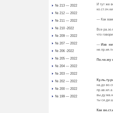
И тут же в
№ 213 — 2022
ко.ст.оч.к
№ 212 — 2022
— Как вам 
№ 211 — 2022
№ 210 -2022
Все ра.зо.
что говори
№ 209 — 2022
№ 207 — 2022
—
Изв ни
не.пр.ия.т
№ 206 -2022
№ 205 — 2022
По.че.му 
№ 204 — 2022
№ 203 — 2022
Ку.ль.ту.р
№ 202 — 2022
на.до во.сп
№ 200 — 2022
пр.ав.ил.а
вы.ду.ма.н
№ 199 — 2022
ты си.ди.ш
Как ве
.
ст
.