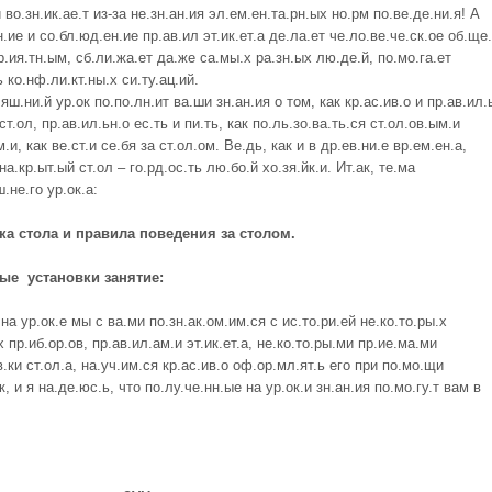
й во.зн.ик.ае.т из-за не.зн.ан.ия эл.ем.ен.та.рн.ых но.рм по.ве.де.ни.я! А
н.ие и со.бл.юд.ен.ие пр.ав.ил эт.ик.ет.а де.ла.ет че.ло.ве.че.ск.ое об.ще
р.ия.тн.ым, сб.ли.жа.ет да.же са.мы.х ра.зн.ых лю.де.й, по.мо.га.ет
ь ко.нф.ли.кт.ны.х си.ту.ац.ий.
.яш.ни.й ур.ок по.по.лн.ит ва.ши зн.ан.ия о том, как кр.ас.ив.о и пр.ав.ил.
ст.ол, пр.ав.ил.ьн.о ес.ть и пи.ть, как по.ль.зо.ва.ть.ся ст.ол.ов.ым.и
.и, как ве.ст.и се.бя за ст.ол.ом. Ве.дь, как и в др.ев.ни.е вр.ем.ен.а,
на.кр.ыт.ый ст.ол – го.рд.ос.ть лю.бо.й хо.зя.йк.и. Ит.ак, те.ма
ш.не.го ур.ок.а:
а стола и правила поведения за столом.
вые установки занятие:
 на ур.ок.е мы с ва.ми по.зн.ак.ом.им.ся с ис.то.ри.ей не.ко.то.ры.х
х пр.иб.ор.ов, пр.ав.ил.ам.и эт.ик.ет.а, не.ко.то.ры.ми пр.ие.ма.ми
в.ки ст.ол.а, на.уч.им.ся кр.ас.ив.о оф.ор.мл.ят.ь его при по.мо.щи
к, и я на.де.юс.ь, что по.лу.че.нн.ые на ур.ок.и зн.ан.ия по.мо.гу.т вам в