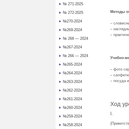
№ 271-2025
Методы о
№ 272-2025
№270-2024
– словесн
– наглядн
№269-2024
– практич
№ 268 — 2024
№267-2024
№ 266 — 2024
Учебно-м
№265-2024
– фото се
№264-2024
– салфетк
– посуда 
№263-2024
№262-2024
№261-2024
Ход ур
№260-2024
I. Орг
№259-2024
(Приветст
№258-2024