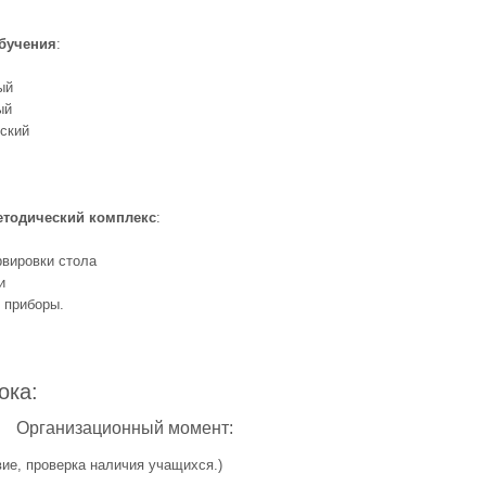
бучения
:
ый
ый
еский
етодический комплекс
:
рвировки стола
и
и приборы.
ока:
анизационный момент:
вие, проверка наличия учащихся.)