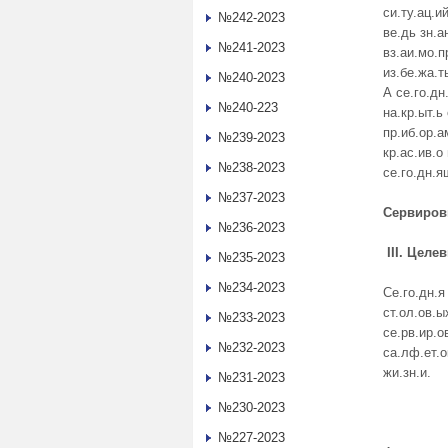
си.ту.ац.и
№242-2023
ве.дь зн.а
№241-2023
вз.аи.мо.п
из.бе.жа.т
№240-2023
А се.го.дн
№240-223
на.кр.ыт.ь 
пр.иб.ор.ам
№239-2023
кр.ас.ив.о 
№238-2023
се.го.дн.я
№237-2023
Сервировк
№236-2023
III
. Целе
№235-2023
№234-2023
Се.го.дн.я
ст.ол.ов.ы
№233-2023
се.рв.ир.о
№232-2023
са.лф.ет.о
жи.зн.и.
№231-2023
№230-2023
№227-2023