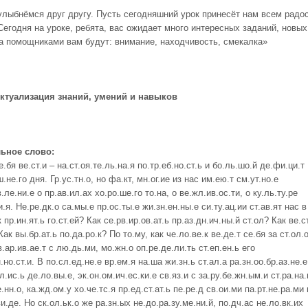
улыбнёмся друг другу. Пусть сегодняшний урок принесёт нам всем радо
Сегодня на уроке, ребята, вас ожидает много интересных заданий, новых
 а помощниками вам будут: внимание, находчивость, смекалка»
Актуализация знаний, умений и навыков
ьное слово:
е.бя ве.ст.и – на.ст.оя.те.ль.на.я по.тр.еб.но.ст.ь и бо.ль.шо.й де.фи.ци.т
ш.не.го дня. Гр.ус.тн.о, но фа.кт, мн.ог.ие из нас им.ею.т см.ут.но.е
в.ле.ни.е о пр.ав.ил.ах хо.ро.ше.го то.на, о ве.жл.ив.ос.ти, о ку.ль.ту.ре
и.я. Не.ре.дк.о са.мы.е пр.ос.ты.е жи.зн.ен.ны.е си.ту.ац.ии ст.ав.ят нас в
к пр.ин.ят.ь го.ст.ей? Как се.рв.ир.ов.ат.ь пр.аз.дн.ич.ны.й ст.ол? Как ве.с
Как вы.бр.ат.ь по.да.ро.к? По то.му, как че.ло.ве.к ве.де.т се.бя за ст.ол.
ов.ар.ив.ае.т с лю.дь.ми, мо.жн.о оп.ре.де.ли.ть ст.еп.ен.ь его
н.но.ст.и. В по.сл.ед.не.е вр.ем.я на.ша жи.зн.ь ст.ал.а ра.зн.оо.бр.аз.не.е
л.ис.ь де.ло.вы.е, эк.он.ом.ич.ес.ки.е св.яз.и с за.ру.бе.жн.ым.и ст.ра.на.
е.нн.о, ка.жд.ом.у хо.че.тс.я пр.ед.ст.ат.ь пе.ре.д св.ои.ми па.рт.не.ра.ми 
и.де. Но ск.ол.ьк.о же ра.зн.ых не.до.ра.зу.ме.ни.й, по.дч.ас не.ло.вк.их