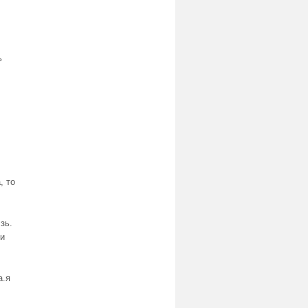
ь
, то
.зь.
ри
а.я