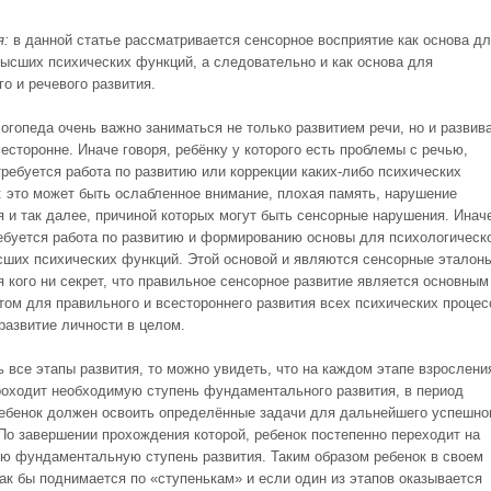
я:
в данной статье рассматривается сенсорное восприятие как основа д
высших психических функций, а следовательно и как основа для
о и речевого развития.
логопеда очень важно заниматься не только развитием речи, но и развив
есторонне. Иначе говоря, ребёнку у которого есть проблемы с речью,
требуется работа по развитию или коррекции каких-либо психических
: это может быть ослабленное внимание, плохая память, нарушение
я и так далее, причиной которых могут быть сенсорные нарушения. Инач
ребуется работа по развитию и формированию основы для психологическ
сших психических функций. Этой основой и являются сенсорные эталон
я кого ни секрет, что правильное сенсорное развитие является основным
ом для правильного и всестороннего развития всех психических процес
развитие личности в целом.
ь все этапы развития, то можно увидеть, что на каждом этапе взрослени
роходит необходимую ступень фундаментального развития, в период
ребенок должен освоить определённые задачи для дальнейшего успешно
 По завершении прохождения которой, ребенок постепенно переходит на
 фундаментальную ступень развития. Таким образом ребенок в своем
как бы поднимается по «ступенькам» и если один из этапов оказывается