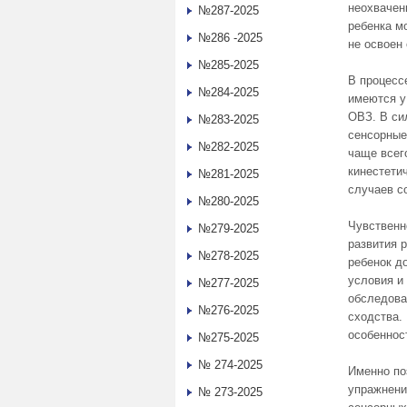
неохвачен
№287-2025
ребенка мо
№286 -2025
не освоен
№285-2025
В процесс
№284-2025
имеются у
ОВЗ. В си
№283-2025
сенсорные
№282-2025
чаще всег
кинестети
№281-2025
случаев с
№280-2025
Чувственн
№279-2025
развития 
№278-2025
ребенок д
условия и
№277-2025
обследова
№276-2025
сходства.
особеннос
№275-2025
№ 274-2025
Именно по
упражнени
№ 273-2025