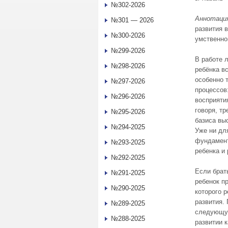
№302-2026
Аннотаци
№301 — 2026
развития 
№300-2026
умственног
№299-2026
В работе 
№298-2026
ребёнка вс
особенно 
№297-2026
процессов
№296-2026
восприяти
говоря, т
№295-2026
базиса вы
№294-2025
Уже ни дл
фундамент
№293-2025
ребенка и 
№292-2025
Если брат
№291-2025
ребенок п
№290-2025
которого 
развития.
№289-2025
следующую
№288-2025
развитии 