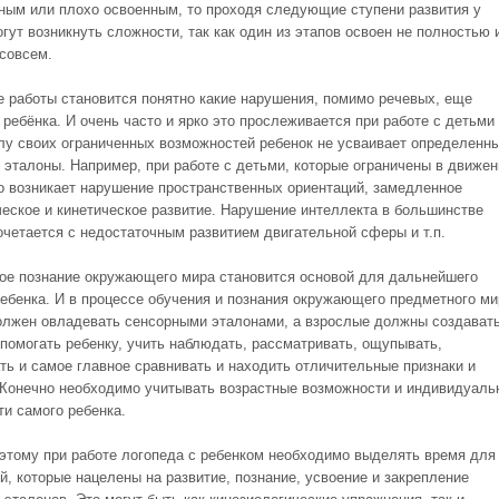
ным или плохо освоенным, то проходя следующие ступени развития у
гут возникнуть сложности, так как один из этапов освоен не полностью 
 совсем.
е работы становится понятно какие нарушения, помимо речевых, еще
 ребёнка. И очень часто и ярко это прослеживается при работе с детьми
лу своих ограниченных возможностей ребенок не усваивает определенн
 эталоны. Например, при работе с детьми, которые ограничены в движен
о возникает нарушение пространственных ориентаций, замедленное
ческое и кинетическое развитие. Нарушение интеллекта в большинстве
очетается с недостаточным развитием двигательной сферы и т.п.
ое познание окружающего мира становится основой для дальнейшего
ребенка. И в процессе обучения и познания окружающего предметного ми
олжен овладевать сенсорными эталонами, а взрослые должны создават
 помогать ребенку, учить наблюдать, рассматривать, ощупывать,
ть и самое главное сравнивать и находить отличительные признаки и
 Конечно необходимо учитывать возрастные возможности и индивидуаль
ти самого ребенка.
этому при работе логопеда с ребенком необходимо выделять время для
й, которые нацелены на развитие, познание, усвоение и закрепление