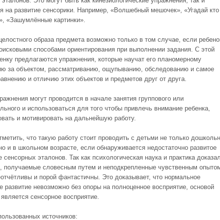
 эталонов. Это могут быть как кинезиологические упражнения, так и
я на развитие сенсорики. Например, «Волшебный мешочек», «Угадай кто
», «Зашумлённые картинки».
целостного образа предмета возможно только в том случае, если ребено
оисковыми способами ориентирования при выполнении задания. С этой
енку предлагаются упражнения, которые научат его планомерному
ю за объектом, рассматриванию, ощупыванию, обследованию и самое
равнению и отличию этих объектов и предметов друг от друга.
ражнения могут проводится в начале занятия группового или
льного и использоваться для того чтобы привлечь внимание ребенка,
овать и мотивировать на дальнейшую работу.
тметить, что такую работу стоит проводить с детьми не только дошколь
 но и в школьном возрасте, если обнаруживается недостаточно развитое
 сенсорных эталонов. Так как психологическая наука и практика доказа
я, получаемые словесным путем и неподкрепленные чувственным опыто
еотчётливы и порой фантастичны. Это доказывает, что нормальное
е развитие невозможно без опоры на полноценное восприятие, основой
и является сенсорное восприятие.
пользованных источников: