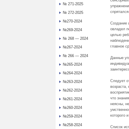
сенсорных
№ 271-2025
упражнени
спрятался
№ 272-2025
№270-2024
Создание 
овладел п
№269-2024
целью реб
№ 268 — 2024
наблюдени
главное с
№267-2024
№ 266 — 2024
Данные уп
индивидуа
№265-2024
заинтерес
№264-2024
Следует о
№263-2024
возраста,
№262-2024
восприятие
что знани
№261-2024
неясны, н
№260-2024
умственно
которого 
№259-2024
№258-2024
Список ис