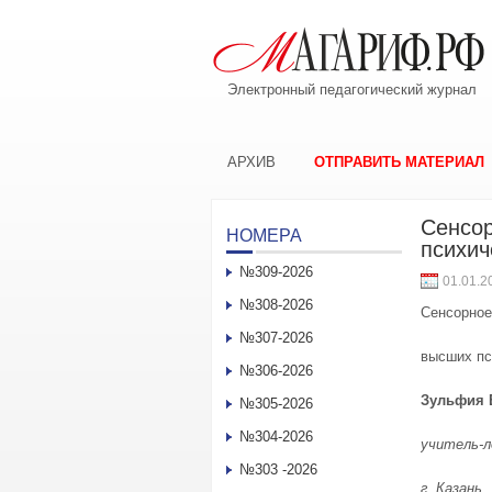
Электронный педагогический журнал
АРХИВ
ОТПРАВИТЬ МАТЕРИАЛ
Сенсор
НОМЕРА
психич
№309-2026
01.01.2
№308-2026
Сенсорное
№307-2026
высших пс
№306-2026
Зульфия 
№305-2026
№304-2026
учитель-
№303 -2026
г. Казань