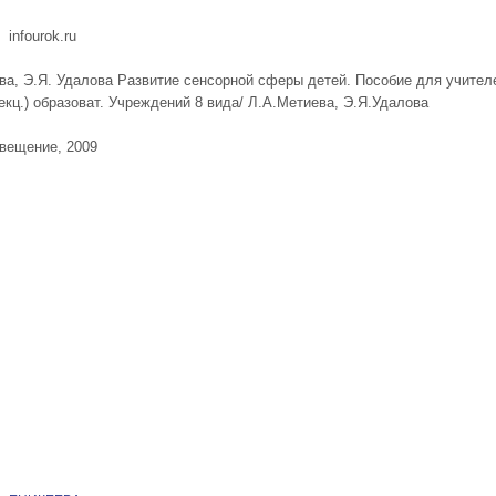
; infourok.ru
ва, Э.Я. Удалова Развитие сенсорной сферы детей. Пособие для учител
екц.) образоват. Учреждений 8 вида/ Л.А.Метиева, Э.Я.Удалова
свещение, 2009