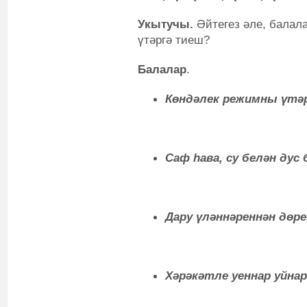
Укытучы.
Әйтегез әле, балала
үтәргә тиеш?
Балалар
.
Көндәлек режимны үтәр
Саф һава, су белән дус
Дару үләннәреннән дөр
Хәрәкәтле уеннар уйнар