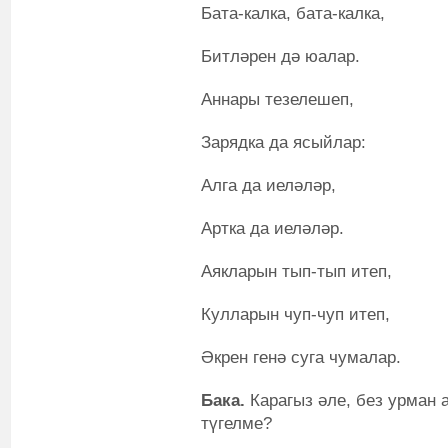
Бата-калка, бата-калка,
Битләрен дә юалар.
Аннары тезелешеп,
Зарядка да ясыйлар:
Алга да иеләләр,
Артка да иеләләр.
Аякларын тып-тып итеп,
Кулларын чуп-чуп итеп,
Әкрен генә суга чумалар.
Бака.
Карагыз әле, без урман 
түгелме?