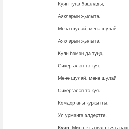
Куян туңа башлады,
Аякларын җылыта.
Менә шулай, менә шулай
Аякларын җылыта.
Куян һаман да туңа,
Сикергәләп тә куя.
Менә шулай, менә шулай
Сикергәләп тә куя.
Кемдер аны куркытты,
Ул урманга элдертте.
Куян.
Мин сезгә куян күчтәнәч