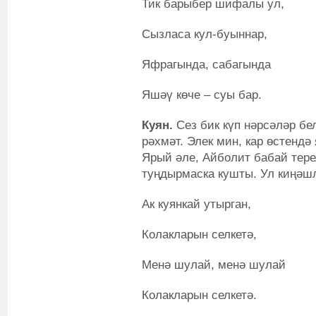
Тик барыбер шифалы ул,
Сызласа кул-буыннар,
Яфрагында, сабагында
Яшәү көче – суы бар.
Куян.
Сез бик күп нәрсәләр бел
рәхмәт. Элек мин, кар өстендә
Ярый әле, Айболит бабай тере
туңдырмаска кушты. Ул киңәшл
Ак куянкай утырган,
Колакларын селкетә,
Менә шулай, менә шулай
Колакларын селкетә.