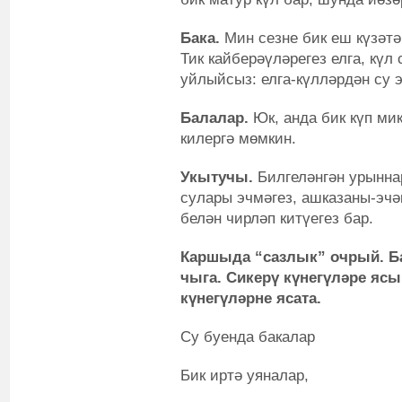
Бака.
Мин сезне бик еш күзәтә
Тик кайберәүләрегез елга, күл
уйлыйсыз: елга-күлләрдән су 
Балалар.
Юк, анда бик күп ми
килергә мөмкин.
Укытучы.
Билгеләнгән урыннар
сулары эчмәгез, ашказаны-эч
белән чирләп китүегез бар.
Каршыда “сазлык” очрый. Б
чыга. Сикерү күнегүләре ясы
күнегүләрне ясата.
Су буенда бакалар
Бик иртә уяналар,