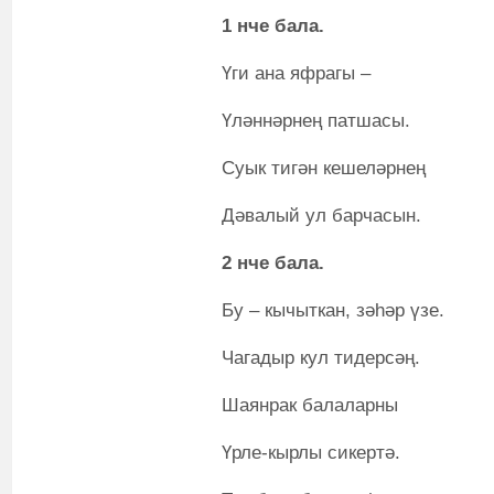
1 нче бала.
Үги ана яфрагы –
Үләннәрнең патшасы.
Суык тигән кешеләрнең
Дәвалый ул барчасын.
2 нче бала.
Бу – кычыткан, зәһәр үзе.
Чагадыр кул тидерсәң.
Шаянрак балаларны
Үрле-кырлы сикертә.