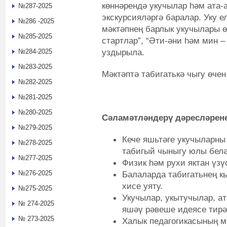
көннәрендә укучылар һәм ата-а
№287-2025
экскурсияләргә баралар. Уку
№286 -2025
мәктәпнең барлык укучылары ө
№285-2025
стартлар”, “Әти-әни һәм мин –
уздырыла.
№284-2025
№283-2025
Мәктәптә табигатькә чыгу өче
№282-2025
№281-2025
№280-2025
Сәламәтләндерү дәресләрен
№279-2025
Кече яшьтәге укучыларн
№278-2025
табигый чыныгу юлы белә
№277-2025
Физик һәм рухи яктан үзү
№276-2025
Балаларда табигатьнең к
хисе уяту.
№275-2025
Укучылар, укытучылар, а
№ 274-2025
яшәү рәвеше идеясе тирә
№ 273-2025
Халык педагогикасының м