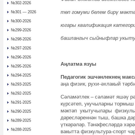
№302-2026
төп гомуми белем бирү мәкт
№301 — 2026
№300-2026
югары квалификация категор
№299-2026
башлангыч сыйныфлар укыт
№298-2026
№297-2026
№296-2026
Аңлатма язуы
№295-2026
№294-2025
Педагогик эшчәнлекнең мак
аңа физик, рухи-әхлакый тәрб
№293-2025
№292-2025
Сәламәтлек – сәламәт яшәү рә
№291-2025
күрсәтеп, укучыларны тормыш
мәктәп укытучылары физкуль
№290-2025
дәресләреннән тыш, башка дә
№289-2025
үткәрәләр. Тәнәфесләрдә хәрә
№288-2025
вакытта физкультура-спорт ча