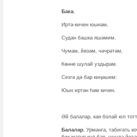
Бака.
Иртә-кичен юынам,
Судан башка яшәмим.
Чумам, йөзәм, чәчрәтәм,
Көнне шулай уздырам.
Сезгә дә бар киңәшем:
Юын иртән һәм кичен.
Әй балалар, кая болай юл тот
Балалар.
Урманга, табигать ко
бик матур күл бар, шунда йөзә