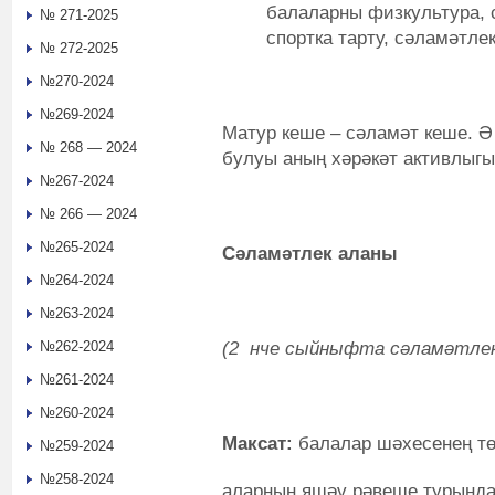
балаларны физкультура, 
№ 271-2025
спортка тарту, сәламәтлек
№ 272-2025
№270-2024
№269-2024
Матур кеше – сәламәт кеше. Ә
№ 268 — 2024
булуы аның хәрәкәт активлыгы
№267-2024
№ 266 — 2024
№265-2024
Сәламәтлек аланы
№264-2024
№263-2024
(2 нче сыйныфта сәламәтлек
№262-2024
№261-2024
№260-2024
Максат:
балалар шәхесенең тө
№259-2024
№258-2024
аларның яшәү рәвеше турында