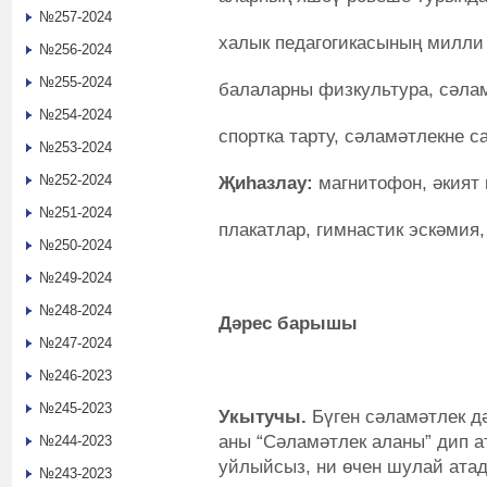
№257-2024
халык педагогикасының милли 
№256-2024
№255-2024
балаларны физкультура, сәла
№254-2024
спортка тарту, сәламәтлекне с
№253-2024
№252-2024
Җиһазлау:
магнитофон, әкият 
№251-2024
плакатлар, гимнастик эскәмия,
№250-2024
№249-2024
№248-2024
Дәрес барышы
№247-2024
№246-2023
№245-2023
Укытучы.
Бүген сәламәтлек д
аны “Сәламәтлек аланы” дип а
№244-2023
уйлыйсыз, ни өчен шулай ата
№243-2023