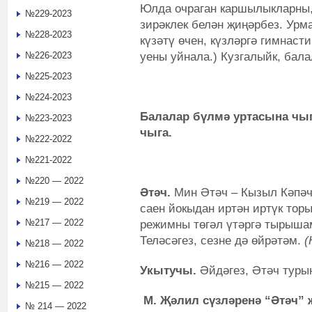
Юлда очраган каршылыкларны, 
№229-2023
зирәклек белән җиңәрбез. Урм
№228-2023
күзәтү өчен, күзләргә гимнаст
уены уйнала.) Кузгалыйк, бала
№226-2023
№225-2023
№224-2023
Балалар бүлмә уртасына чыг
№223-2023
чыга.
№222-2022
№221-2022
№220 — 2022
Әтәч.
Мин Әтәч – Кызыл Кәпәч.
№219 — 2022
саен йокыдан иртән иртүк торы
№217 — 2022
режимны төгәл үтәргә тырышам
Теләсәгез, сезне дә өйрәтәм.
(
№218 — 2022
№216 — 2022
Укытучы.
Әйдәгез, Әтәч туры
№215 — 2022
М. Җәлил сүзләренә “Әтәч”
№ 214 — 2022