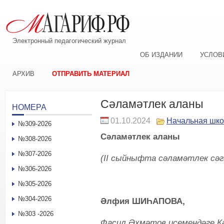
Электронный педагогический журнал
ОБ ИЗДАНИИ
УСЛОВ
АРХИВ
ОТПРАВИТЬ МАТЕРИАЛ
Сәламәтлек аланы
НОМЕРА
01.10.2024
Начальная шк
№309-2026
Сәламәтлек аланы
№308-2026
№307-2026
(II сыйныфта сәламәтлек сә
№306-2026
№305-2026
№304-2026
Әлфия ШИҺАПОВА,
№303 -2026
Фасил Әхмәтов исемендәге К