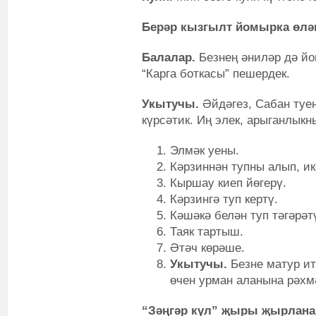
Берәр кызгылт йомырка өлә
Балалар.
Безнең әниләр дә й
“Карга боткасы” пешердек.
Укытучы.
Әйдәгез, Сабан туен
күрсәтик. Иң элек, арыганлыкны
Элмәк уены.
Кәрзиннән тупны алып, ик
Кыршау киеп йөгерү.
Кәрзингә туп кертү.
Кәшәкә белән туп тәгәрәт
Таяк тартыш.
Әтәч көрәше.
Укытучы.
Безне матур ит
өчен урман аланына рәхм
“Зәңгәр күл” җыры җырлана