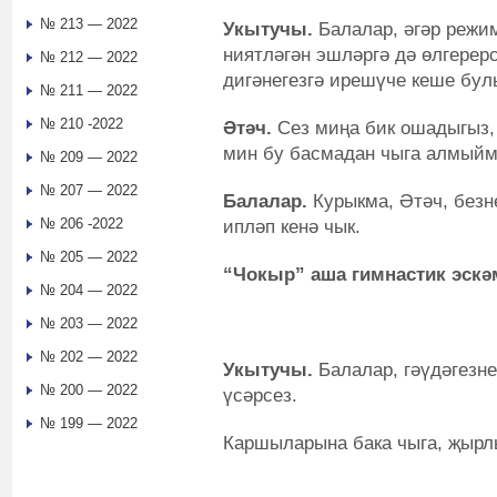
№ 213 — 2022
Укытучы.
Балалар, әгәр режи
ниятләгән эшләргә дә өлгерерс
№ 212 — 2022
дигәнегезгә ирешүче кеше бул
№ 211 — 2022
№ 210 -2022
Әтәч.
Сез миңа бик ошадыгыз, 
мин бу басмадан чыга алмыйм,
№ 209 — 2022
№ 207 — 2022
Балалар.
Курыкма, Әтәч, безн
№ 206 -2022
ипләп кенә чык.
№ 205 — 2022
“Чокыр” аша гимнастик эскә
№ 204 — 2022
№ 203 — 2022
№ 202 — 2022
Укытучы.
Балалар, гәүдәгезне
№ 200 — 2022
үсәрсез.
№ 199 — 2022
Каршыларына бака чыга, җырл