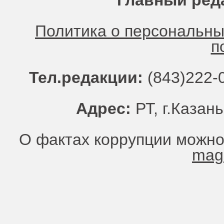
Главный ред
Политика о персональн
п
Тел.редакции:
(843)222-0
Адрес:
РТ, г.Казань
О фактах коррупции можно
mag