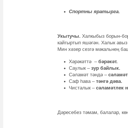
Спортны яратырга.
Укытучы.
Халкыбыз борын-бо
кайгыртып яшәгән. Халык авыз
Мин хәзер сезгә мәкальнең ба
Хәрәкәттә –
бәрәкәт.
Саулык –
зур байлык.
Сәламәт тәндә –
сәламәт
Саф һава –
тәнгә дәва.
Чисталык –
сәламәтлек н
Дәресебез тәмам, балалар, кө