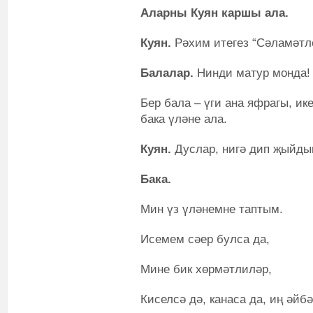
Аларны Куян каршы ала.
Куян.
Рәхим итегез “Сәламәтле
Балалар.
Нинди матур монда!
Бер бала – үги ана яфрагы, ике
бака үләне ала.
Куян.
Дуслар, нигә дип җыйды
Бака.
Мин үз үләнемне таптым.
Исемем сәер булса да,
Мине бик хөрмәтлиләр,
Киселсә дә, канаса да, иң әйбә