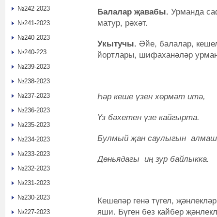
№242-2023
Балалар җавабы.
Урманда саф
матур, рәхәт.
№241-2023
№240-2023
Укытучы.
Әйе, балалар, кешел
№240-223
йортлары, шифаханәләр урман
№239-2023
№238-2023
Һәр кеше үзен хөр
№237-2023
№236-2023
Үз бәхетен үзе кайгырта.
№235-2023
Булмый җан саулыгын алма
№234-2023
№233-2023
Дөньядагы иң зур байлыкка.
№232-2023
№231-2023
№230-2023
Кешеләр генә түгел, җәнлеклә
яши. Бүген без кайбер җәнлек
№227-2023