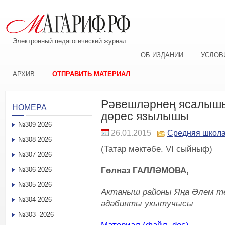
Электронный педагогический журнал
ОБ ИЗДАНИИ
УСЛОВ
АРХИВ
ОТПРАВИТЬ МАТЕРИАЛ
Рәвешләрнең ясалышы
НОМЕРА
дөрес язылышы
№309-2026
26.01.2015
Средняя школ
№308-2026
(Татар мәктәбе. VI сыйныф)
№307-2026
Гөлназ ГАЛЛӘМОВА,
№306-2026
№305-2026
Актаныш районы Яңа Әлем т
№304-2026
әдәбияты укытучысы
№303 -2026