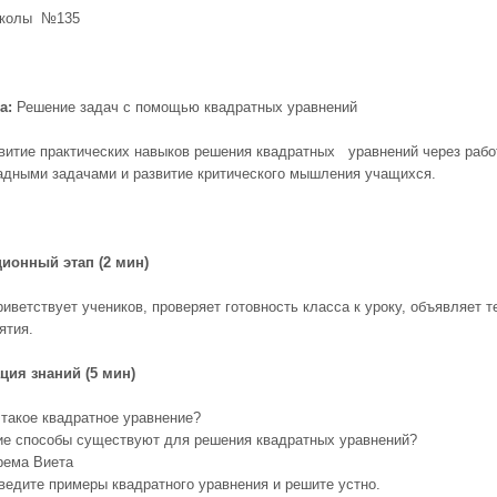
школы №135
а:
Решение задач с помощью квадратных уравнений
итие практических навыков решения квадратных уравнений через рабо
адными задачами и развитие критического мышления учащихся.
ионный этап (2 мин)
иветствует учеников, проверяет готовность класса к уроку, объявляет т
ятия.
ция знаний (5 мин)
 такое квадратное уравнение?
ие способы существуют для решения квадратных уравнений?
рема Виета
ведите примеры квадратного уравнения и решите устно.