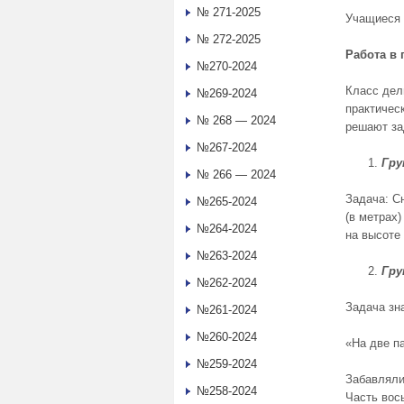
№ 271-2025
Учащиеся 
№ 272-2025
Работа в 
№270-2024
Класс дели
№269-2024
практичес
№ 268 — 2024
решают за
№267-2024
Гру
№ 266 — 2024
Задача: С
№265-2024
(в метрах
№264-2024
на высоте
№263-2024
Гру
№262-2024
Задача зн
№261-2024
№260-2024
«На две п
№259-2024
Забавляли
№258-2024
Часть вос