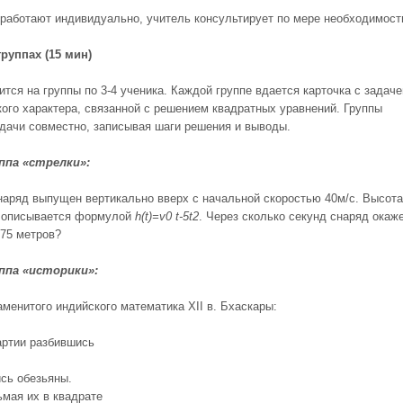
работают индивидуально, учитель консультирует по мере необходимост
группах (15 мин)
тся на группы по 3-4 ученика. Каждой группе вдается карточка с задаче
кого характера, связанной с решением квадратных уравнений. Группы
дачи совместно, записывая шаги решения и выводы.
ппа «стрелки»:
наряд выпущен вертикально вверх с начальной скоростью 40м/с. Высот
) описывается формулой
h(t)=
v
0
t-5t
2
. Через сколько секунд снаряд окаж
 75 метров?
ппа «историки»:
аменитого индийского математика XII в. Бхаскары:
артии разбившись
сь обезьяны.
ьмая их в квадрате