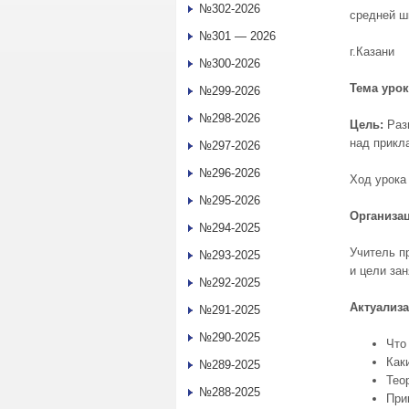
№302-2026
средней 
№301 — 2026
г.Казани
№300-2026
Тема урок
№299-2026
№298-2026
Цель:
Разв
над прикл
№297-2026
№296-2026
Ход урока
№295-2026
Организац
№294-2025
Учитель пр
№293-2025
и цели зан
№292-2025
Актуализа
№291-2025
№290-2025
Что
Как
№289-2025
Тео
№288-2025
При