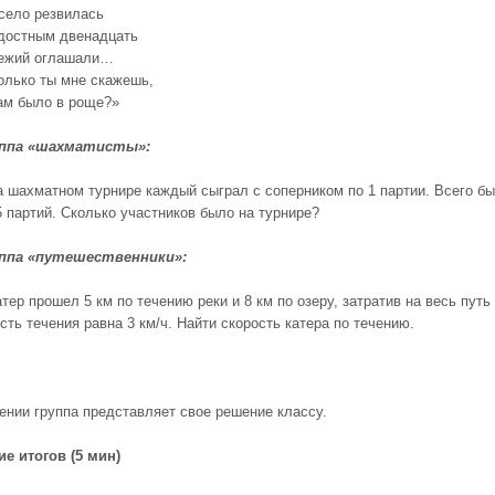
село резвилась
достным двенадцать
вежий оглашали…
олько ты мне скажешь,
ам было в роще?»
ппа «шахматисты»:
а шахматном турнире каждый сыграл с соперником по 1 партии. Всего б
5 партий. Сколько участников было на турнире?
ппа «путешественники»:
тер прошел 5 км по течению реки и 8 км по озеру, затратив на весь путь
сть течения равна 3 км/ч. Найти скорость катера по течению.
ении группа представляет свое решение классу.
е итогов (5 мин)