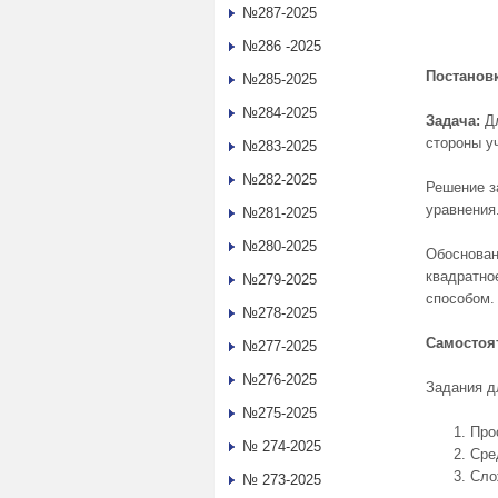
№287-2025
№286 -2025
Постановк
№285-2025
№284-2025
Задача:
Дл
стороны уч
№283-2025
№282-2025
Решение з
уравнения
№281-2025
№280-2025
Обоснова
квадратно
№279-2025
способом.
№278-2025
Самостоят
№277-2025
№276-2025
Задания д
№275-2025
Про
№ 274-2025
Сре
Сло
№ 273-2025