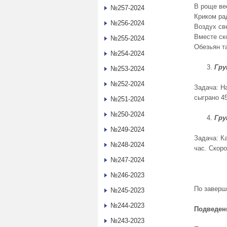
В роще ве
№257-2024
Криком ра
№256-2024
Воздух с
Вместе ск
№255-2024
Обезьян т
№254-2024
Гру
№253-2024
№252-2024
Задача: Н
сыграно 4
№251-2024
№250-2024
Гру
№249-2024
Задача: Ка
№248-2024
час. Скоро
№247-2024
№246-2023
По заверш
№245-2023
№244-2023
Подведени
№243-2023