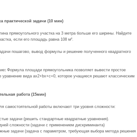
а практической задачи (10 мин)
ина прямоугольного участка на 3 метра больше его ширины. Найдите
астка, если его площадь равна 108 м².
адачи пошагово, вывод формулы и решение полученного квадратного
.
ние
:
Формула площади прямоугольника позволяет вывести простое
е уравнение вида ax
2
+bx+c=0, которое учащиеся решают классическим
ельная работа (15мин)
ля самостоятельной работы включают три уровня сложности:
стые задачи (решить стандартные квадратные уравнения).
дней сложности (задачи с применением дискриминанта)
жные задачи (задача с параметром, требующая выбора метода решения