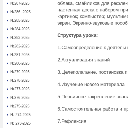
облака, смайликов для рефлек
№287-2025
настенная доска с набором пр
№286 -2025
картинок; компьютер; мультим
№285-2025
экран. Экранно-звуковые посо
№284-2025
Структура урока:
№283-2025
№282-2025
1.Самоопределение к деятель
№281-2025
2.Актуализация знаний
№280-2025
3.Целеполагание, постановка 
№279-2025
№278-2025
4.Изучение нового материала
№277-2025
5.Первичное закрепление знан
№276-2025
№275-2025
6.Самостоятельная работа и п
№ 274-2025
7.Рефлексия
№ 273-2025