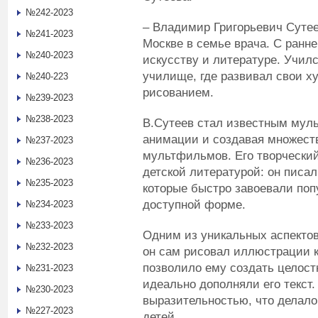
№242-2023
– Владимир Григорьевич Сутее
№241-2023
Москве в семье врача. С ранне
№240-2023
искусству и литературе. Учил
училище, где развивал свои х
№240-223
рисованием.
№239-2023
№238-2023
В.Сутеев стал известным муль
анимации и создавая множест
№237-2023
мультфильмов. Его творческий
№236-2023
детской литературой: он писал
№235-2023
которые быстро завоевали поп
доступной форме.
№234-2023
№233-2023
Одним из уникальных аспектов
№232-2023
он сам рисовал иллюстрации 
позволило ему создать целост
№231-2023
идеально дополняли его текст.
№230-2023
выразительностью, что делало
№227-2023
детей.