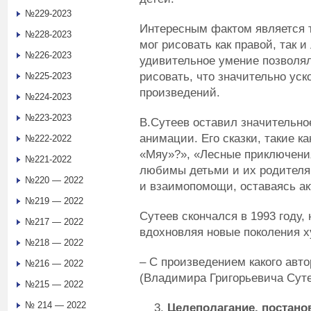
№229-2023
Интересным фактом является т
№228-2023
мог рисовать как правой, так 
№226-2023
удивительное умение позволял
рисовать, что значительно уск
№225-2023
произведений.
№224-2023
№223-2023
В.Сутеев оставил значительно
анимации. Его сказки, такие ка
№222-2022
«Мяу»?», «Лесные приключения
№221-2022
любимы детьми и их родителям
№220 — 2022
и взаимопомощи, оставаясь ак
№219 — 2022
Сутеев скончался в 1993 году,
№217 — 2022
вдохновляя новые поколения х
№218 — 2022
– С произведением какого авт
№216 — 2022
(Владимира Григорьевича Сут
№215 — 2022
№ 214 — 2022
Целеполагание, постан