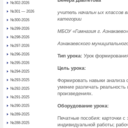
Венера Давлетова
№302-2026
№301 — 2026
учитель начальн
ых классов 
категории
№300-2026
№299-2026
МБОУ «Гимназия г. Азнакаево
№298-2026
Азнакаевского муниципального
№297-2026
№296-2026
Тип урока:
Урок формирования
№295-2026
Цель урока:
№294-2025
Формировать навыки анализа с
№293-2025
умение различать реальность 
№292-2025
произведениях.
№291-2025
Оборудование урока:
№290-2025
№289-2025
Печатные пособия: карточки с
№288-2025
индивидуальной работы; рабоч