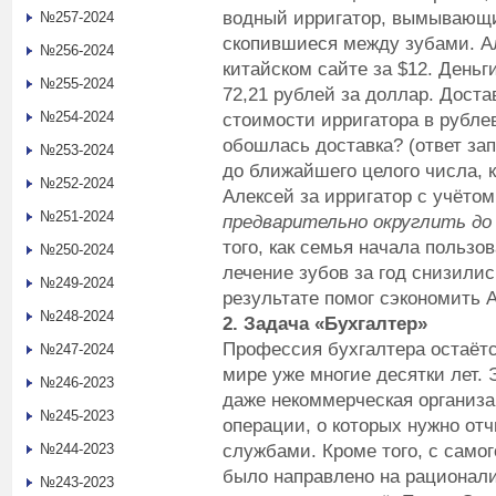
водный ирригатор, вымывающи
№257-2024
скопившиеся между зубами. Ал
№256-2024
китайском сайте за $12. Деньг
№255-2024
72,21 рублей за доллар. Дост
№254-2024
стоимости ирригатора в рубле
обошлась доставка? (ответ за
№253-2024
до ближайшего целого числа, к
№252-2024
Алексей за ирригатор с учёто
№251-2024
предварительно округлить до
того, как семья начала пользо
№250-2024
лечение зубов за год снизилис
№249-2024
результате помог сэкономить 
№248-2024
2. Задача «Бухгалтер»
Профессия бухгалтера остаётс
№247-2024
мире уже многие десятки лет. 
№246-2023
даже некоммерческая организ
№245-2023
операции, о которых нужно от
службами. Кроме того, с самог
№244-2023
было направлено на рационал
№243-2023