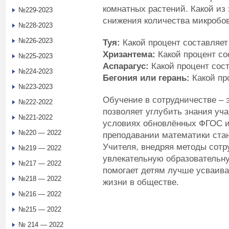
комнатных растений. Какой из 
№229-2023
снижения количества микробов
№228-2023
№226-2023
Туя:
Какой процент составляет
Хризантема:
Какой процент со
№225-2023
Аспарагус:
Какой процент сост
№224-2023
Бегония или герань:
Какой про
№223-2023
Обучение в сотрудничестве – 
№222-2022
позволяет углубить знания уч
№221-2022
условиях обновлённых ФГОС и
№220 — 2022
преподавании математики ста
Учителя, внедряя методы сотр
№219 — 2022
увлекательную образовательную
№217 — 2022
помогает детям лучше усваива
№218 — 2022
жизни в обществе.
№216 — 2022
№215 — 2022
№ 214 — 2022