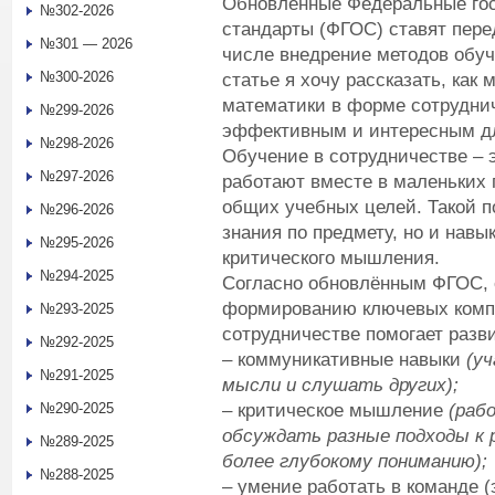
Обновлённые Федеральные гос
№302-2026
стандарты (ФГОС) ставят пере
№301 — 2026
числе внедрение методов обуч
№300-2026
статье я хочу рассказать, как
математики в форме сотруднич
№299-2026
эффективным и интересным д
№298-2026
Обучение в сотрудничестве – 
№297-2026
работают вместе в маленьких 
общих учебных целей. Такой п
№296-2026
знания по предмету, но и навы
№295-2026
критического мышления.
№294-2025
Согласно обновлённым ФГОС, 
формированию ключевых компе
№293-2025
сотрудничестве помогает разв
№292-2025
– коммуникативные навыки
(у
№291-2025
мысли и слушать других);
– критическое мышление
(раб
№290-2025
обсуждать разные подходы к 
№289-2025
более глубокому пониманию);
№288-2025
– умение работать в команде (