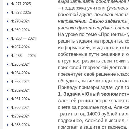
вырабатывать собственное м
№ 271-2025
– поддержка учителя
(учитель
№ 272-2025
работой групп, подсказывая и
направлении. Важно задават
№270-2024
ученики думали глубже и анал
№269-2024
На уроке по теме «Проценты» 
№ 268 — 2024
решить задачи на проценты, к
информацией, выделять и отби
№267-2024
собственные пути решения и о
№ 266 — 2024
в группах, развить свои точки
№265-2024
поисковой творческой деятель
№264-2024
презентует своё решение клас
обсудить, какие методы оказа
№263-2024
Приведу примеры задач для г
№262-2024
1. Задача «Юный экономист»
№261-2024
Алексей решил всерьёз занять
счета за прошлые годы, Алексе
№260-2024
тратит в год 14000 рублей на 
№259-2024
подробнее, Алексей выяснил, 
№258-2024
помогает в защите от кариеса,