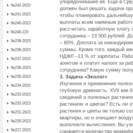
упорядочивание её. Еще в Сре
№242-2023
должен был решать задачи пра
№241-2023
чтобы планировать дальнейшу
выплаты всем наемным работн
№240-2023
рассчитать заработную плату 
№240-223
сотрудника – 13 500 рублей. 
№239-2023
– 60%. Доплата за командиров
суммы. Кроме того, каждый ме
№238-2023
НДФЛ –13 % от зарплаты. Раб
№237-2023
агентом и платит налоги за ра
№236-2023
сотрудника? Какую сумму полу
3. Задача «Эколог»
№235-2023
Изучение и применение полез
№234-2023
глубокую древность. XVII век
№233-2023
сведений о полезных растения
№232-2023
растениях и цветах? Есть ли о
растения и цветы не только с
№231-2023
квартиры, но и очищают возду
№230-2023
выполните вычисления. Вы узн
№227-2023
снижается количество микробо