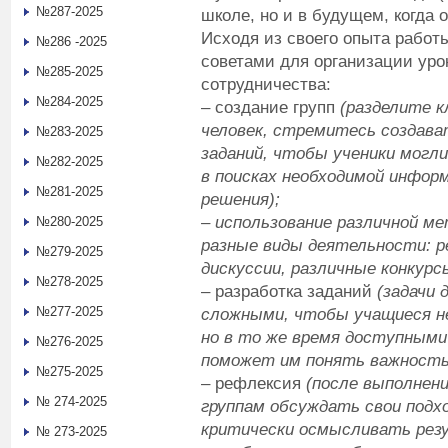
№287-2025
школе, но и в будущем, когда 
Исходя из своего опыта работ
№286 -2025
советами для организации уро
№285-2025
сотрудничества:
№284-2025
– создание групп
(разделите к
человек, стремитесь создава
№283-2025
заданий, чтобы ученики могл
№282-2025
в поисках необходимой информ
№281-2025
решения);
– использование различной ме
№280-2025
разные виды деятельности: р
№279-2025
дискуссии, различные конкурс
№278-2025
– разработка заданий
(задачи
№277-2025
сложными, чтобы учащиеся не
но в то же время доступными 
№276-2025
поможет им понять важность
№275-2025
– рефлексия
(после выполнен
№ 274-2025
группам обсуждать свои подх
критически осмысливать рез
№ 273-2025