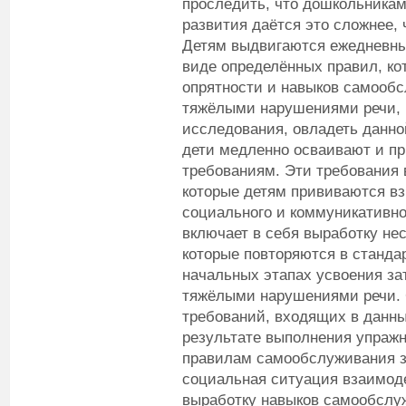
проследить, что дошкольника
развития даётся это сложнее,
Детям выдвигаются ежедневны
виде определённых правил, ко
опрятности и навыков самооб
тяжёлыми нарушениями речи, 
исследования, овладеть данно
дети медленно осваивают и п
требованиям. Эти требования 
которые детям прививаются в
социального и коммуникативн
включает в себя выработку не
которые повторяются в станда
начальных этапах усвоения за
тяжёлыми нарушениями речи. 
требований, входящих в данны
результате выполнения упражн
правилам самообслуживания за
социальная ситуация взаимод
выработку навыков самообслу