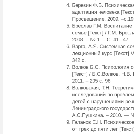
Березин Ф.Б. Психическа
адаптация человека [Текст]
Просвещение, 2009. –с.19
Бреслав Г.М. Воспитание 
семье [Текст] / Г.М. Брес
2008. – № 1. – С. 41– 47.
Варга, А.Я. Системная се
лекционный курс [Текст] /А
342 с.
Волков Б.С. Психология 
[Текст] / Б.С.Волков, Н.В
2011. – 295 с. 96
Волковская, Т.Н. Теорети
исследований по проблем
детей с нарушениями речи 
Ленинградского государст
А.С.Пушкина. – 2010. — №
Галанов Е.Н. Психическо
от трех до пяти лет [Текст]