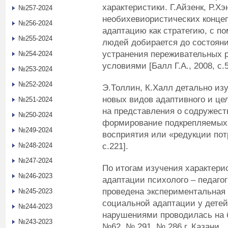
характеристики. Г.Айзенк, Р.Хэ
№257-2024
необихевиористических конце
№256-2024
адаптацию как стратегию, с п
№255-2024
людей добирается до состоян
устранения переживательных 
№254-2024
условиями [Балл Г.А., 2008, с.5
№253-2024
№252-2024
Э.Толлин, К.Халл детально и
новых видов адаптивного и це
№251-2024
на представления о содружеств
№250-2024
формирование подкрепляемых 
№249-2024
восприятия или «редукции потр
с.221].
№248-2024
№247-2024
По итогам изучения характер
№246-2023
адаптации психолого – педаго
проведена экспериментальная
№245-2023
социальной адаптации у детей
№244-2023
нарушениями проводилась на 
№243-2023
№62, № 291, № 286 г. Казани.