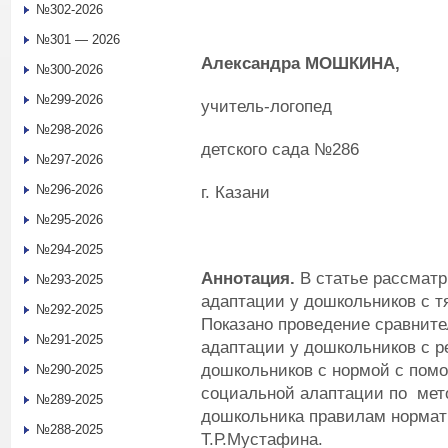
№302-2026
№301 — 2026
Александра МОШКИНА,
№300-2026
№299-2026
учитель-логопед
№298-2026
детского сада №286
№297-2026
№296-2026
г. Казани
№295-2026
№294-2025
Аннотация.
В статье рассмат
№293-2025
адаптации у дошкольников с 
№292-2025
Показано проведение сравните
№291-2025
адаптации у дошкольников с 
дошкольников с нормой с пом
№290-2025
социальной алаптации по мет
№289-2025
дошкольника правилам нормат
№288-2025
Т.Р.Мустафина.