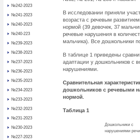
№242-2023
В исследовании приняли участ
№241-2023
возраста с речевым развитием
№240-2023
нормой (39 девочек, 37 мальч
речевые нарушения в количеств
№240-223
мальчика). Все дошкольники п
№239-2023
№238-2023
В таблице 1 приведены сравн
адаптации у дошкольников с в
№237-2023
нарушениями.
№236-2023
№235-2023
Сравнительная характеристи
дошкольников с речевыми н
№234-2023
нормой.
№233-2023
№232-2023
Таблица 1
№231-2023
Дошкольники с
№230-2023
нарушениями реч
№227-2023