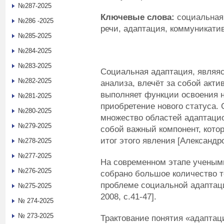
№287-2025
Ключевые слова:
социальная
№286 -2025
речи, адаптация, коммуникати
№285-2025
№284-2025
№283-2025
Социальная адаптация, являяс
№282-2025
анализа, влечёт за собой акти
выполняет функции освоения 
№281-2025
приобретение нового статуса.
№280-2025
множество областей адаптаци
№279-2025
собой важный компонент, кото
итог этого явления [Александро
№278-2025
№277-2025
На современном этапе ученым
№276-2025
собрано большое количество т
проблеме социальной адаптаци
№275-2025
2008, с.41-47].
№ 274-2025
№ 273-2025
Трактование понятия «адаптац