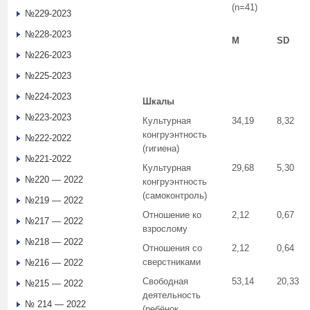
(n=41)
№229-2023
№228-2023
M
SD
№226-2023
№225-2023
№224-2023
Шкалы
№223-2023
Культурная
34,19
8,32
конгруэнтность
№222-2022
(гигиена)
№221-2022
Культурная
29,68
5,30
№220 — 2022
конгруэнтность
(самоконтроль)
№219 — 2022
Отношение ко
2,12
0,67
№217 — 2022
взрослому
№218 — 2022
Отношения со
2,12
0,64
сверстниками
№216 — 2022
Свободная
53,14
20,33
№215 — 2022
деятельность
№ 214 — 2022
(ребёнок