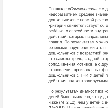
По шкале
«Самоконтроль»
у д
недоразвитием среднее значен
дошкольников с нормой речево
критерий свидетельствует об 
ребёнка, о способности внутр
действий, которые направлен
правил. По результатам можно
речевыми нарушениями этот пр
дошкольников с возрастной ре
что самоконтроль, с одной сто
соподчинения мотивов, а с др
становления произвольных фор
дошкольников с ТНР. У детей
действия над контролируемым
По результатам диагностики к
детей было выявлено, что у д
ниже (M=2,12), чем у детей с 
(M=2,51). Целью данной диагн