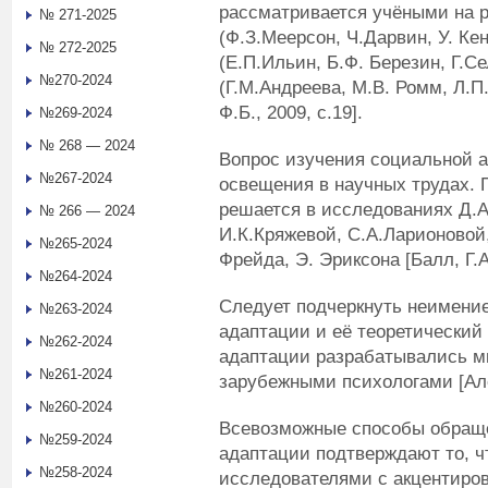
рассматривается учёными на р
№ 271-2025
(Ф.З.Меерсон, Ч.Дарвин, У. К
№ 272-2025
(Е.П.Ильин, Б.Ф. Березин, Г.С
№270-2024
(Г.М.Андреева, М.В. Ромм, Л.П
Ф.Б., 2009, с.19].
№269-2024
№ 268 — 2024
Вопрос изучения социальной 
№267-2024
освещения в научных трудах.
решается в исследованиях Д.А
№ 266 — 2024
И.К.Кряжевой, С.А.Ларионовой, 
№265-2024
Фрейда, Э. Эриксона [Балл, Г.А.
№264-2024
Следует подчеркнуть неимени
№263-2024
адаптации и её теоретический
№262-2024
адаптации разрабатывались мн
№261-2024
зарубежными психологами [Але
№260-2024
Всевозможные способы обраще
№259-2024
адаптации подтверждают то, ч
№258-2024
исследователями с акцентиро