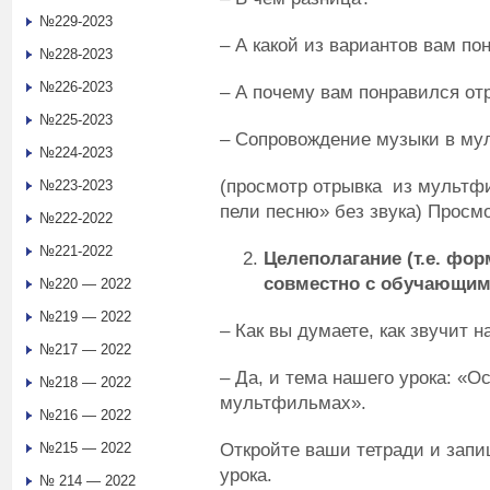
№229-2023
– А какой из вариантов вам по
№228-2023
№226-2023
– А почему вам понравился от
№225-2023
– Сопровождение музыки в му
№224-2023
(просмотр отрывка из мультфи
№223-2023
пели песню» без звука) Просм
№222-2022
№221-2022
Целеполагание (т.е. фо
совместно с обучающим
№220 — 2022
№219 — 2022
– Как вы думаете, как звучит 
№217 — 2022
– Да, и тема нашего урока: «О
№218 — 2022
мультфильмах».
№216 — 2022
Откройте ваши тетради и запи
№215 — 2022
урока.
№ 214 — 2022