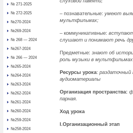
слуховой памяти;
№ 271-2025
– познавательные:
умеют выяв
№ 272-2025
мультфильмах;
№270-2024
№269-2024
– коммуникативные:
вступают 
слушают и понимают речь дру
№ 268 — 2024
№267-2024
Предметные:
знают об истори
№ 266 — 2024
роль музыки в мул
№265-2024
Ресурсы урока
:
раздаточный 
№264-2024
аудиоматериалы
№263-2024
Организация пространства:
ф
№262-2024
парная.
№261-2024
Ход урока
№260-2024
№259-2024
I
.Организационный этап
№258-2024