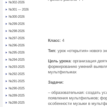
№302-2026
№301 — 2026
№300-2026
№299-2026
№298-2026
№297-2026
Класс:
4
№296-2026
Тип:
урок «открытия» нового з
№295-2026
№294-2025
Цель урока
: организация дея
формированию умений выявлят
№293-2025
мультфильмах
№292-2025
№291-2025
Задачи:
№290-2025
– образовательная: создать у
№289-2025
появления мультфильмов; фо
№288-2025
особенности музыки в мульт