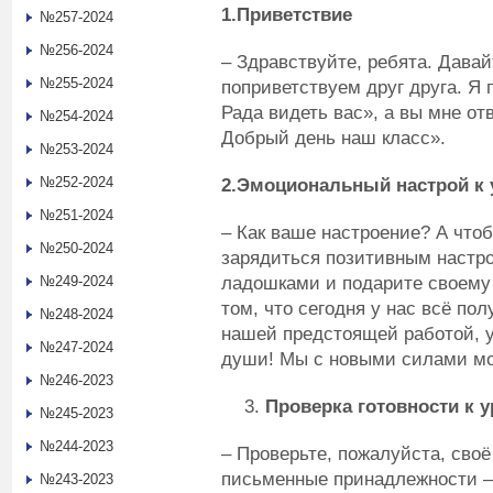
1.Приветствие
№257-2024
№256-2024
– Здравствуйте, ребята. Дава
№255-2024
поприветствуем друг друга. Я 
Рада видеть вас», а вы мне от
№254-2024
Добрый день наш класс».
№253-2024
№252-2024
2.Эмоциональный настрой к 
№251-2024
– Как ваше настроение? А что
№250-2024
зарядиться позитивным настро
ладошками и подарите своему
№249-2024
том, что сегодня у нас всё по
№248-2024
нашей предстоящей работой, у
№247-2024
души! Мы с новыми силами мо
№246-2023
Проверка готовности к у
№245-2023
№244-2023
– Проверьте, пожалуйста, своё
письменные принадлежности – 
№243-2023