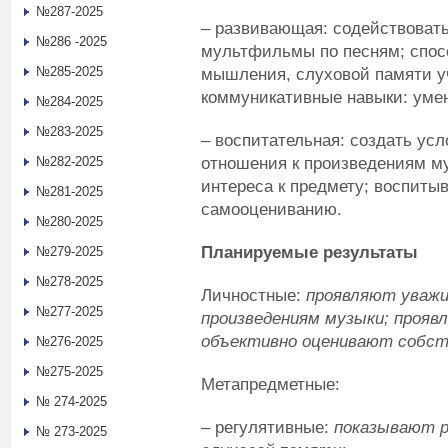
№287-2025
– развивающая: содействоват
№286 -2025
мультфильмы по песням; спос
№285-2025
мышления, слуховой памяти у
коммуникативные навыки: уме
№284-2025
№283-2025
– воспитательная: создать ус
отношения к произведениям м
№282-2025
интереса к предмету; воспиты
№281-2025
самооцениванию.
№280-2025
Планируемые результаты
№279-2025
№278-2025
Личностные:
проявляют уважи
№277-2025
произведениям музыки; прояв
объективно оценивают собст
№276-2025
№275-2025
Метапредметные:
№ 274-2025
– регулятивные:
показывают р
№ 273-2025