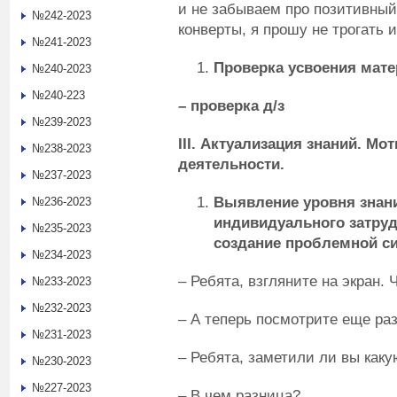
и не забываем про позитивный 
№242-2023
конверты, я прошу не трогать и
№241-2023
Проверка усвоения мате
№240-2023
№240-223
– проверка д/з
№239-2023
III. Актуализация знаний. М
№238-2023
деятельности.
№237-2023
Выявление уровня знан
№236-2023
индивидуального затрудн
№235-2023
создание проблемной си
№234-2023
– Ребята, взгляните на экран.
№233-2023
№232-2023
– А теперь посмотрите еще раз
№231-2023
– Ребята, заметили ли вы как
№230-2023
№227-2023
– В чем разница?