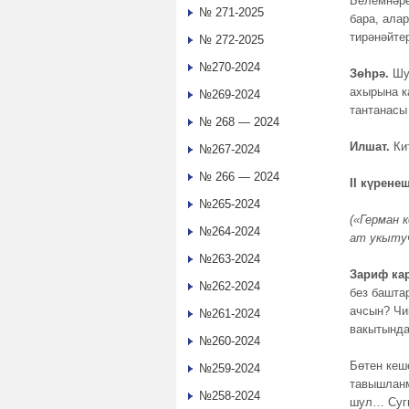
Белемнәре
№ 271-2025
бара, ала
тирәнәйте
№ 272-2025
№270-2024
Зөһрә.
Шул
ахырына к
№269-2024
тантанасы
№ 268 — 2024
Илшат.
Кит
№267-2024
№ 266 — 2024
II күрене
№265-2024
(«Герман 
№264-2024
ат укытуч
№263-2024
Зариф ка
№262-2024
без баштар
ачсын? Чи
№261-2024
вакытында
№260-2024
Бөтен кеш
№259-2024
тавышланм
№258-2024
шул… Сугы