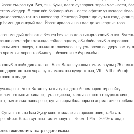
 йөрәк сыкрап куя. Без, яшь буын, әлеге сүзләрнең тирән мәгънәсен, бә
бетермибездер. Ә ерак әби-бабаларыбыз – әлеге афәтне үз күзләре белә
 җилкәләрендә татыган шәхесләр. Кешеләр йөрәгендә сугыш калдырган я
р һаман да сыкрый әле. Йөрәк яраларыннан әле дә кан саркып тора.
улган мондый дәһшәтне безнең һич кенә дә онытырга хакыбыз юк. Бүгенг
асына әлеге афәт хакында сөйләп аңлату, әби-бабаларыбыз күрсәткән
арны искә төшерү, тынычлык төшенчәсен күңелләренә сеңдерү һәм туг
та ярату хисләрен тәрбияләү – безнең изге бурычыбыз.
 хакыбыз юк!» дип аталган, Бөек Ватан сугышы тәмамлануның 75 еллы
ан дәрестән тыш чара шушы максатны күздә тотып, VII – VIII сыйныф
 өчен төзелде.
учыларның Бөек Ватан сугышы турындагы белемнәрен тирәнәйтү,
к һәм патриотик хисләр, туган җиренә, халкына карата горурлык хисе,
рга, тыл хезмәтчәннәренә, сугыш чоры балаларына хөрмәт хисе тәрбиял
.
Сугыш вакыты һәм Җиңү көне темаларына презентация, табигать
ре, «Бөек Ватан сугышы тәмамлануга – 75 ел. 1945 – 2020» стенды.
огик технология:
театр педагогикасы.