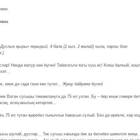
мин.
рышы
«Дуслык җыры» яңгырый. 4 бала (2 кыз, 2 малай) чыга, парлы бию
.)
слар! Нинди матур көн бүген! Табигатьтә язгы хуш ис! Кояш балкый, кош
әхәт…
е, көне дә гади генә көн түгел… Җиңү бәйрәме бүген!
ек Ватан сугышы тәмамлануга да 75 ел узган. Бу – бер кеше гомере бит!
асаң, исең-акылың китәрлек…
ъ 75 ел туган җиребез тынычлык һавасын сулый. Без дә ирекле, хөр ил
ысы шулай, дуслар… Тик сугыш хакында бик аз беләбез шикелле миңа