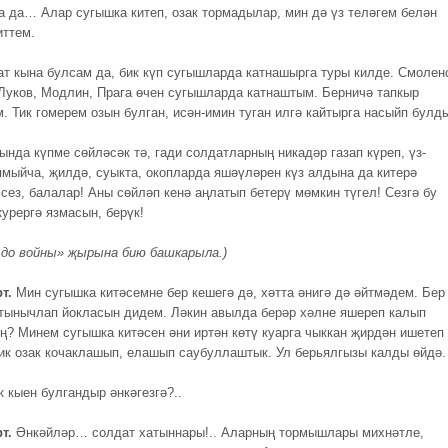
а да… Алар сугышка китеп, озак тормадылар, мин дә үз теләгем белән
иттем.
ат кына булсам да, бик күп сугышларда катнашырга туры килде. Смолен
Луков, Модлин, Прага өчен сугышларда катнаштым. Берничә тапкыр
. Тик гомерем озын булган, исән-имин туган илгә кайтырга насыйп булд
ында күпме сөйләсәк тә, гади солдатларның никадәр газап күреп, үз-
ямыйча, җилдә, суыкта, окопларда яшәүләрен күз алдына да китерә
сез, балалар! Аны сөйләп кенә аңлатып бетерү мөмкин түгел! Сезгә бу
курергә язмасын, берүк!
я до войны» җырына бию башкарыла.)
т.
Мин сугышка китәсемне бер кешегә дә, хәтта әнигә дә әйтмәдем. Бер
 тынычлап йокласын дидем. Ләкин авылда берәр хәлне яшереп калып
ң? Минем сугышка китәсен әни иртән көтү куарга чыккан җирдән ишетеп
Бик озак кочаклашып, елашып саубуллаштык. Ул берьялгызы калды өйдә.
 кыен булгандыр әнкәгезгә?..
т.
Әнкәйләр… солдат хатыннары!.. Аларның тормышлары михнәтле,