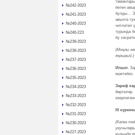
тамаклары
№242-2023
бөтен авы
булды… Эш
№241-2023
авылга ту
№240-2023
читләтеп 
турында б
№240-223
бу хәсрәтк
№239-2023
(Моңлы кө
№238-2023
яңгырый.)
№237-2023
Илшат.
За
№236-2023
ишетәбез.
№235-2023
Зариф ка
№234-2023
йөртәләр.
№233-2023
әзерләгәнн
№232-2023
III күрене
№231-2023
(Капка тө
№230-2023
укучылары
№227-2023
кулында т