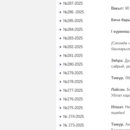
№287-2025
Вакыт:
90 
№286 -2025
Кичә ба
№285-2025
№284-2025
I күренеш
№283-2025
(Сәхнәдә 
№282-2025
башкарыла
№281-2025
Зөһрә.
Ду
№280-2025
сайрый, р
№279-2025
Тимур.
Әй
№278-2025
Ләйсән.
Бө
№277-2025
Уйлап кар
№276-2025
Илшат.
Нәк
№275-2025
яшибез!
№ 274-2025
Тимур.
Ан
№ 273-2025