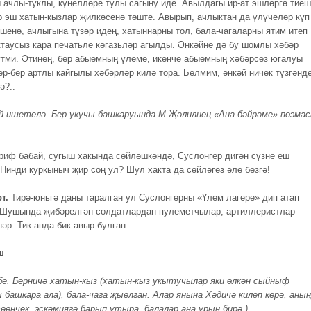
 ачлы-туклы, күңелләре тулы сагыну иде. Авылдагы ир-ат эшләргә тие
р эш хатын-кызлар җилкәсенә төште. Авырып, ачлыктан да үлүчеләр күп
енә, ачлыгына түзәр идең, хатыннарны тол, бала-чагаларны ятим итеп
ктаусыз кара печатьле кәгазьләр агылды. Әнкәйне дә бу шомлы хәбәр
үтми. Әтинең, бер абыемның үлеме, икенче абыемның хәбәрсез югалуы
ер-бер артлы кайгылы хәбәрләр килә тора. Белмим, әнкәй ничек түзгәнд
ә?..
й ишетелә. Бер укучы башкаруында М.Җәлилнең «Ана бәйрәме» поэма
риф бабай, сугыш хакында сөйләшкәндә, Суслонгер дигән сүзне еш
 Нинди куркыныч җир соң ул? Шул хакта да сөйләгез әле безгә!
рт.
Тирә-юньгә даны таралган ул Суслонгерны «Үлем лагере» дип атап
 Шушында җибәрелгән солдатлардан пулеметчылар, артиллеристлар
әр. Тик анда бик авыр булган.
ш
бе. Берничә хатын-кыз (хатын-кыз укытучылар яки өлкән сыйныф
 башкара ала), бала-чага җыелган. Алар янына Хәдичә килеп керә, аның
өенчек, эскәмиягә барып утыра, балалар аңа урын бирә.)