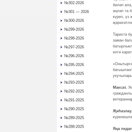
№302-2026
биләп ала,
аңлап та 
№301 — 2026
күреп, үз
№300-2026
җәрәхәтлә
№299-2026
Тарихта б
№298-2026
заман бал
батырлыкл
№297-2026
илгә кара
№296-2026
«Онытырга
№295-2026
багышланг
№294-2025
укучылары
№293-2025
Максат.
Ук
№292-2025
гражданлы
ветеранна
№291-2025
№290-2025
Җиһазлау
күренешлә
№289-2025
№288-2025
Яңа педаг