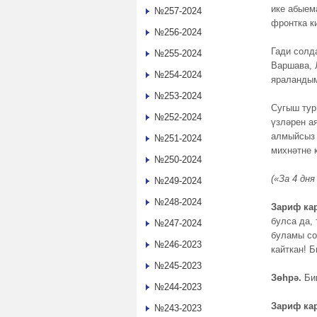
ике абыем
№257-2024
фронтка к
№256-2024
Гади солд
№255-2024
Варшава, 
№254-2024
яраландым
№253-2024
Сугыш тур
№252-2024
үзләрен а
алмыйсыз 
№251-2024
михнәтне 
№250-2024
(«За 4 дн
№249-2024
№248-2024
Зариф кар
булса да,
№247-2024
буламы со
№246-2023
кайткан! 
№245-2023
Зөһрә.
Бик
№244-2023
Зариф кар
№243-2023