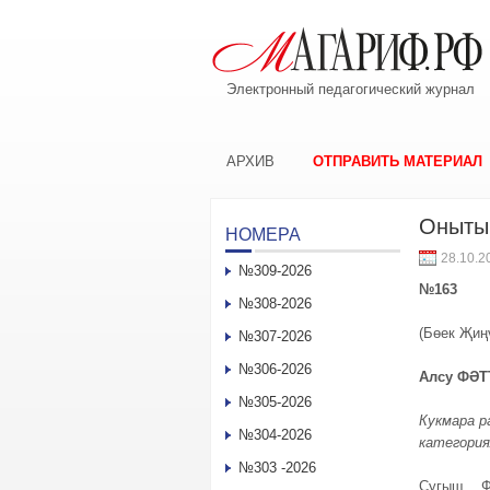
Электронный педагогический журнал
АРХИВ
ОТПРАВИТЬ МАТЕРИАЛ
Онытыр
НОМЕРА
28.10.2
№309-2026
№163
№308-2026
(Бөек Җиң
№307-2026
№306-2026
Алсу ФӘТ
№305-2026
Кукмара р
№304-2026
категория
№303 -2026
Сугыш… Фа