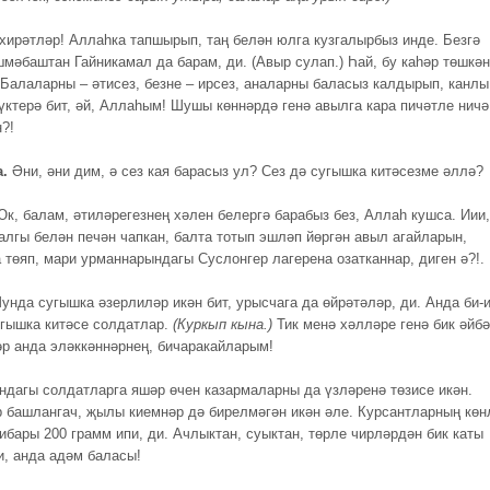
хирәтләр! Аллаһка тапшырып, таң белән юлга кузгалырбыз инде. Безгә
шмәбаштан Гайникамал да барам, ди. (Авыр сулап.) Һай, бу каһәр төшкән
 Балаларны – әтисез, безне – ирсез, аналарны баласыз калдырып, канлы
үктерә бит, әй, Аллаһым! Шушы көннәрдә генә авылга кара пичәтле ничә
?!
а.
Әни, әни дим, ә сез кая барасыз ул? Сез дә сугышка китәсезме әллә?
к, балам, әтиләрегезнең хәлен белергә барабыз без, Аллаһ кушса. Иии,
чалгы белән печән чапкан, балта тотып эшләп йөргән авыл агайларын,
а төяп, мари урманнарындагы Суслонгер лагерена озатканнар, диген ә?!.
унда сугышка әзерлиләр икән бит, урысчага да өйрәтәләр, ди. Анда би-
сугышка китәсе солдатлар.
(Куркып кына.)
Тик менә хәлләре генә бик әйбә
әр анда эләккәннәрнең, бичаракайларым!
ндагы солдатларга
яшәр өчен
казармаларны да үзләренә төзисе икән.
 башлангач, җылы киемнәр дә бирелмәгән икән әле. Курсантларның көн
ибары 200 грамм ипи, ди. Ачлыктан, суыктан, төрле чирләрдән бик каты
и, анда адәм баласы!