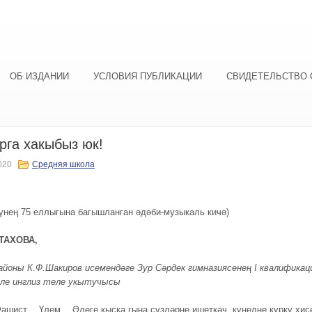
ОБ ИЗДАНИИ
УСЛОВИЯ ПУБЛИКАЦИИ
СВИДЕТЕЛЬСТВО 
га хакыбыз юк!
020
Средняя школа
үнең 75 еллыгына багышланган әдәби-музыкаль кичә)
ТАХОВА,
айоны К.Ф.Шакиров исемендәге Зур Сәрдек гимназиясенең
I
квалификац
ле инглиз теле укытучысы
шист… Үлем… Әлеге кыска гына сүзләрне ишеткәч, күңелне курку хис