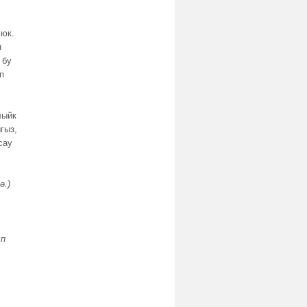
 юк.
н
 бу
п
лыйк
гыз,
сау
ә.)
ып