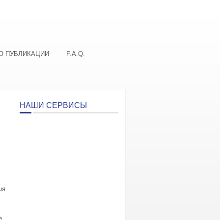
О ПУБЛИКАЦИИ
F.A.Q.
НАШИ СЕРВИСЫ
и
я
е