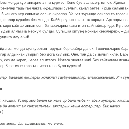
«Без монда күргәннәрне эт тә күрмәс! Көне буе эшлисең, ял юк. Җилкә
үрәнәләр ташыган чакта иңбашлары суелып, канап бетте. Ярма салынган
 5 кешегә бер савытка салып бирәләр. Ул бет турында сөйләп тә торасы
җәфалар күрәбез без монда. Кайберәүләр качып та карады. Артларынна
п, кире кайтарганнан соң, бичараларны каты итеп кыйныйлар иде. Күпләр
чыдый алмыйча мәрхүм булды. Сугышка китүең моннан хәерлерәк», – ди
җиңгигә дәү абый.
дәгез, монда сүз куертып торудан бер файда да юк. Төенчекләрне бар
ыгар алдыннан утырып бер дога кылыйк. Әнә, таң да сызылып килә. Бары
, сез дә кереп, бераз ял итегез. Иртәгә эшегез күп! Без кайтканчы исән-
ер-берегезне карагыз, исән генә була күрегез!
алар, балалар әниләрен кочаклап саубуллашалар, еламсырыйлар. Ут сүн
ш
т кабына. Үсмер кыз белән кечкенә ир бала чыбык-чабык күтәреп кайт
е дә ачлыктан хәлсезләнгән, аякларын көчкә өстериләр. Бик начар
.)
рен генә).
Эх, ашыйсыыыы килә-ә-ә…