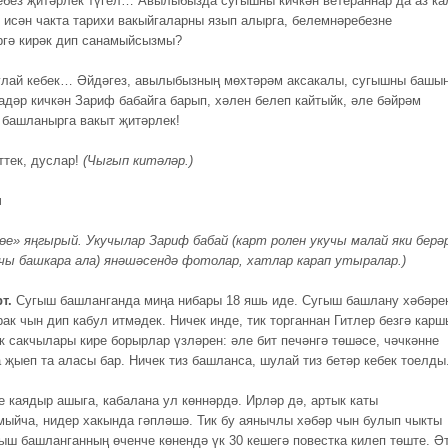
без җитәрлек түгел… Авылыбызда сугышны кичкән ветераннар да аз к
р исән чакта тарихи вакыйгаларны язып алырга, белемнәребезне
ргә кирәк дип санамыйсызмы?
ай кебек… Әйдәгез, авылыбызның мөхтәрәм аксакалы, сугышны башы
адәр кичкән Зариф бабайга барып, хәлен белеп кайтыйк, әле бәйрәм
 башланырга вакыт җитәрлек!
тек, дуслар!
(Чыгып китәләр.)
ш
көе»
яңгырый. Укучылар Зариф бабай (карт ролен укучы малай яки берәр
ы башкара ала) янәшәсендә фотолар, хатлар карап утыралар.)
рт.
Сугыш башланганда миңа нибары 18 яшь иде. Сугыш башлану хәбәре
ак чын дип кабул итмәдек. Ничек инде, тик торганнан Гитлер безгә карш
к сакчылары кире борырлар үзләрен: әле бит печәнгә төшәсе, чәчкәнне
 җыеп та аласы бар. Ничек тиз башланса, шулай тиз бетәр кебек тоелды
е каядыр ашыга, кабалана ул көннәрдә. Ирләр дә, артык каты
ыйча, нидер хакында гәпләшә. Тик бу аянычлы хәбәр чын булып чыкты
ш башланганның өченче көнендә үк 30 кешегә повестка килеп төште. Әт