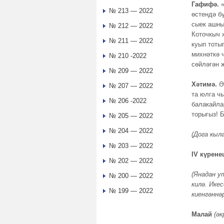
Гафифә.
№ 213 — 2022
өстендә б
сыек ашны
№ 212 — 2022
Коточкыч 
№ 211 — 2022
куып тоты
михнәткә 
№ 210 -2022
сөйләгән 
№ 209 — 2022
Хәтимә.
Әй
№ 207 — 2022
та юлга ч
№ 206 -2022
балакайлар
торыгыз! Б
№ 205 — 2022
№ 204 — 2022
(Дога кыл
№ 203 — 2022
IV күрене
№ 202 — 2022
(Янадан у
№ 200 — 2022
килә.
Икес
№ 199 — 2022
киенгәннәр
Малай
(әк