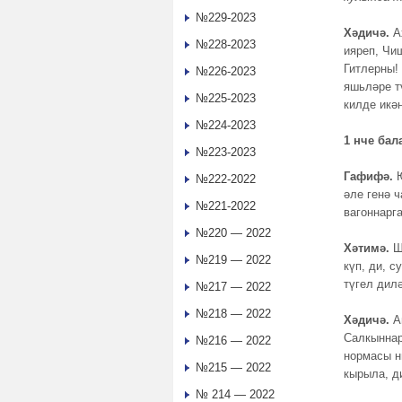
№229-2023
Хәдичә.
А
№228-2023
ияреп, Чи
Гитлерны!
№226-2023
яшьләре т
№225-2023
килде икән
№224-2023
1 нче бал
№223-2023
Гафифә.
Ю
№222-2022
әле генә 
№221-2022
вагоннарг
№220 — 2022
Хәтимә.
Ш
№219 — 2022
күп, ди, 
түгел дил
№217 — 2022
№218 — 2022
Хәдичә.
А
Салкыннар
№216 — 2022
нормасы н
№215 — 2022
кырыла, д
№ 214 — 2022