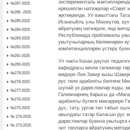
эксперименталь мәктәпләренд
№287-2025
ирешелгән нәтиҗәләр «Совет 
№286 -2025
җиткерелде. Ул вакыттагы Та
№285-2025
Исмәгыйль улы Мәхмүтов, күп 
өйрәтүнең нәтиҗәле, яңа мето
№284-2025
Республикада проблемалы укы
№283-2025
укытучыларның белемнәрен күт
№282-2025
компетенцияләрен үстерү буе
№281-2025
Ул чакта Казан дәүләт педагог
№280-2025
кафедрасы көчле галимнәр тө
№279-2025
мөдире Лия Закир кызы Шакир
рус теле әдәбияты белгече Ми
№278-2025
шулай ук дәреслекләр язды, к
№277-2025
Галимнәрнең барысы да «Мәга
№276-2025
әдәбияты бүлеге мөхәррире Г
дус, тату, уртак тел табып эш
№275-2025
авылдагы татар баласын рус м
№ 274-2025
дәреслекләр буенча укытырга 
№ 273-2025
чит телләргә өйрәтүнең метод