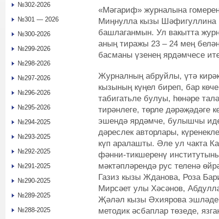
№302-2026
«Мәгариф» журналына гомерен
№301 — 2026
Миңнулла кызы Шәфигуллина б
башлаганмын. Ул вакытта журн
№300-2026
аның тиражы 23 – 24 мең белән
№299-2026
басманы үзенең ярдәмчесе ите
№298-2026
Журналның абруйлы, үтә кирә
№297-2026
кызының күңел биреп, бар көче
№296-2026
табигатьле булуы, һөнәре тал
№295-2026
тирәнлеге, төрле дәрәҗәдәге 
эшендә ярдәмче, булышчы иде.
№294-2025
дәреслек авторлары, күренекл
№293-2025
күп аралашты. Әле ул чакта 
№292-2025
фәнни-тикшеренү институтыны
мәктәпләрендә рус теленә өй
№291-2025
Газиз кызы Жданова, Роза Ба
№290-2025
Мирсәет улы Хәсәнов, Абдулл
№289-2025
Җәләл кызы Әхиярова эшләде.
методик әсбаплар төзеде, язг
№288-2025