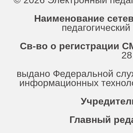
© 2026 Электронный педа
Наименование сетев
педагогически
Св-во о регистрации СМ
28
выдано Федеральной служ
информационных техноло
Учредител
Главный ред