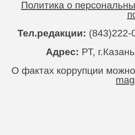
Политика о персональн
п
Тел.редакции:
(843)222-0
Адрес:
РТ, г.Казань
О фактах коррупции можно
mag