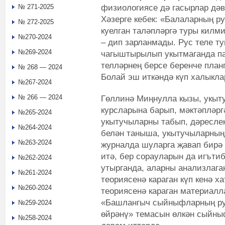
физиологиясе дә гасырлар дәв
№ 271-2025
Хәзерге кебек: «Балаларның р
№ 272-2025
куелган таләпләргә туры килм
№270-2024
– дип зарланмады. Рус теле туг
№269-2024
чагыштырылып укытмаганда па
телләрнең берсе беренче план
№ 268 — 2024
Болай эш иткәндә күп халыкла
№267-2024
№ 266 — 2024
Гөллинә Миңнулла кызы, укыт
курсларына барып, мәктәпләрг
№265-2024
укытучыларны табып, дәресле
№264-2024
белән таныша, укытучыларның 
№263-2024
журналда шуларга җавап бирә 
итә, бер сорауларын да игът
№262-2024
утырганда, аларны анализлага
№261-2024
теориясенә караган күп кенә 
№260-2024
теориясенә караган материалла
«Башлангыч сыйныфларның рус
№259-2024
өйрәнү» темасын өлкән сыйны
№258-2024