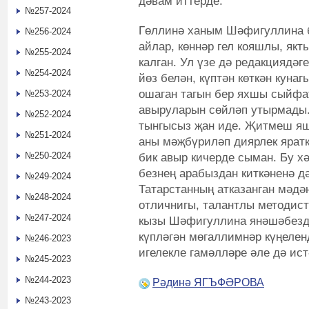
дәвам иттерде.
№257-2024
Гөллинә ханым Шәфигуллина б
№256-2024
айлар, көннәр гел кояшлы, як
№255-2024
калган. Ул үзе дә редакциядәг
№254-2024
йөз белән, күптән көткән куна
ошаган тагын бер яхшы сыйфат
№253-2024
авыруларын сөйләп утырмады.
№252-2024
тынгысыз җан иде. Җитмеш яше
№251-2024
аны мәҗбүриләп диярлек ярат
№250-2024
бик авыр кичерде сыман. Бу х
безнең арабыздан киткәненә дә
№249-2024
Татарстанның атказанган мәдә
№248-2024
отличнигы, талантлы методис
№247-2024
кызы Шәфигуллина янәшәбездә
күпләгән мөгаллимнәр күңелен
№246-2023
игелекле гамәлләре әле дә ист
№245-2023
№244-2023
Рәдинә ЯГЪФӘРОВА
№243-2023