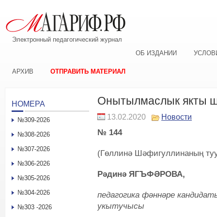
Электронный педагогический журнал
ОБ ИЗДАНИИ
УСЛОВ
АРХИВ
ОТПРАВИТЬ МАТЕРИАЛ
Онытылмаслык якты 
НОМЕРА
13.02.2020
Новости
№309-2026
№ 144
№308-2026
№307-2026
(Гөллинә Шәфигуллинаның туу
№306-2026
Рәдинә ЯГЪФӘРОВА,
№305-2026
№304-2026
педагогика фәннәре кандидат
укытучысы
№303 -2026