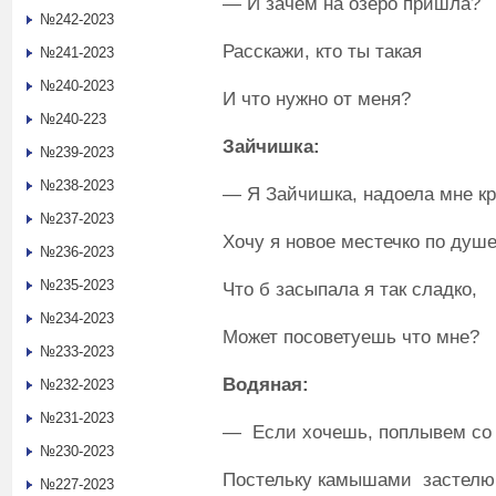
— И зачем на озеро пришла?
№242-2023
Расскажи, кто ты такая
№241-2023
№240-2023
И что нужно от меня?
№240-223
Зайчишка:
№239-2023
№238-2023
— Я Зайчишка, надоела мне кр
№237-2023
Хочу я новое местечко по душе
№236-2023
№235-2023
Что б засыпала я так сладко,
№234-2023
Может посоветуешь что мне?
№233-2023
Водяная:
№232-2023
№231-2023
— Если хочешь, поплывем со
№230-2023
Постельку камышами застелю
№227-2023