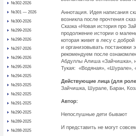
№302-2026
Аннотация. Идея написания ск
№301 — 2026
возникла после прочтения ск
№300-2026
Сказка «Новая история про За
№299-2026
продолжение истории о мален
№298-2026
которая живет в лесу с добро
и организовывать постановки э
№297-2026
рекомендуем после ознакомлен
№296-2026
Абдуллы Алиша «Зайчишка», 
№295-2026
Тукая: «Водяная», «Шурале», «
№294-2025
Действующие лица (для роле
№293-2025
Зайчишка, Шурале, Баран, Коз
№292-2025
Автор:
№291-2025
№290-2025
Непослушные дети бывают
№289-2025
И представить не могут совсем
№288-2025