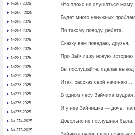
№287-2025
Что плохо не слушаться маму,
№286 -2025
Будет много ненужных проблем
№285-2025
По такому поводу, ребята,
№284-2025
№283-2025
Сказку вам поведаю, друзья,
№282-2025
Про Зайчишку новую историю
№281-2025
№280-2025
Вы послушайте, сделав вывод 
№279-2025
Итак, рассказ свой начинаю…
№278-2025
№277-2025
В одном лесу Зайчиха мудрая
№276-2025
И у нее Зайчишка — дочь, на
№275-2025
Довольно не послушная была.
№ 274-2025
№ 273-2025
Зайчиха очень свою доченьку