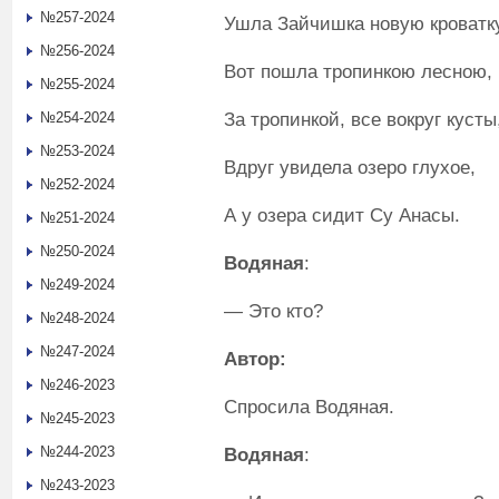
№257-2024
Ушла Зайчишка новую кроватку
№256-2024
Вот пошла тропинкою лесною,
№255-2024
За тропинкой, все вокруг кусты
№254-2024
№253-2024
Вдруг увидела озеро глухое,
№252-2024
А у озера сидит Су Анасы.
№251-2024
№250-2024
Водяная
:
№249-2024
— Это кто?
№248-2024
№247-2024
Автор:
№246-2023
Спросила Водяная.
№245-2023
№244-2023
Водяная
:
№243-2023