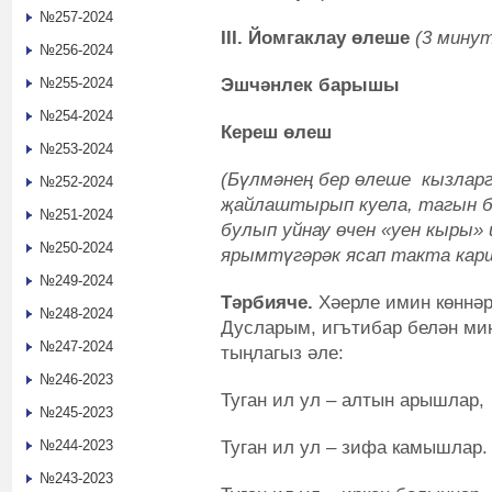
№257-2024
III. Йомгаклау өлеше
(3 мину
№256-2024
Эшчәнлек барышы
№255-2024
№254-2024
Кереш өлеш
№253-2024
(Бүлмәнең бер өлеше кызларг
№252-2024
җайлаштырып куела, тагын б
№251-2024
булып уйнау өчен «уен кыры» 
№250-2024
ярымтүгәрәк ясап такта кар
№249-2024
Тәрбияче.
Хәерле имин көннәр
№248-2024
Дусларым, игътибар белән ми
№247-2024
тыңлагыз әле:
№246-2023
Туган ил ул – алтын арышлар,
№245-2023
Туган ил ул – зифа камышлар.
№244-2023
№243-2023