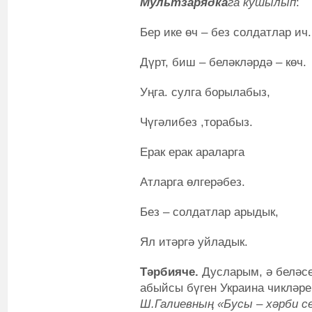
Мультзарядка
га кушылып
:
Бер ике өч – без солдатлар ич.
Дүрт, биш – беләкләрдә – көч.
Уңга. сулга борылабыз,
Чүгәлибез ,торабыз.
Ерак ерак араларга
Атларга өлгерәбез.
Без – солдатлар арыдык,
Ял итәргә уйладык.
Тәрбияче.
Дусларым, ә беләс
абыйсы бүген Украина чикләре
Ш.Галиевның «Бусы – хәрби с