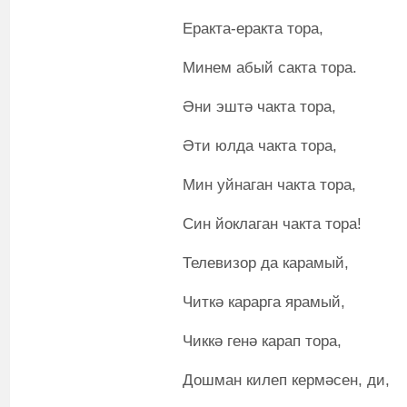
Еракта-еракта тора,
Минем абый сакта тора.
Әни эштә чакта тора,
Әти юлда чакта тора,
Мин уйнаган чакта тора,
Син йоклаган чакта тора!
Телевизор да карамый,
Читкә карарга ярамый,
Чиккә генә карап тора,
Дошман килеп кермәсен, ди,