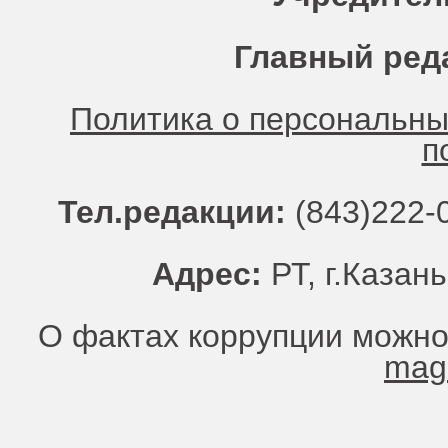
Главный ред
Политика о персональн
п
Тел.редакции:
(843)222-0
Адрес:
РТ, г.Казань
О фактах коррупции можно
mag