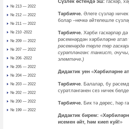
Сүзлек өстендә эш:
гаскәр, х
№ 213 — 2022
Тәрбияче.
Әлеге сүзләр ничек
№ 212 — 2022
болар –нечкә әйтелешле сүзлә
№ 211 — 2022
Тәрбияче.
Хәрби гаскәрләр дә 
№ 210 -2022
рәсемнәрдән хәрбиләрне атап 
№ 209 — 2022
рәсемнәрдә төрле төр гаскәр
№ 207 — 2022
сурәтләнгән: танкист, очучы
№ 206 -2022
элемтәче.)
№ 205 — 2022
Дидактик уен
«
Хәрбиләрне ат
№ 204 — 2022
Тәрбияче
. Балалар, бу рәсем
№ 203 — 2022
сурәтләнгәнен сез ничек белд
№ 202 — 2022
№ 200 — 2022
Тәрбияче.
Бик тә дөрес, һәр г
№ 199 — 2022
Дидактик бирем:
«
Хәрбиләрн
исемен әйт, һәм киеп куй!
»