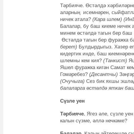
Тәрбияче. Өстәлдә хәрбиләрне
аларның исемнәрен, сыйфатла
ничек атала?
(Кара шлем) (Ин
Балалар, бу баш киеме ничек 
минем өстәлдә тагын бер баш 
Өстәлдә тагын бер фуражка б
берет)
Булдырдыгыз. Хәзер ег
кидертик инде, баш киемнәрене
шлемны кем кия?
(Танкист)
Я
Яшел фуражка кигән Самат ке
Гомәребез?
(Десантчы)
Зәңгә
(Очучыга)
Сез бик яхшы эшләд
балаларга өстәлдә яткан баш
Сүзле уен
Тәрбияче.
Ягез әле, сүзле уен
калын сүзме, әллә нечкәме?
Балалар.
Калын әйтелешле сү