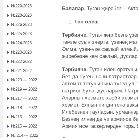
№229-2023
Балалар.
Туган җиребез – Акт
№228-2023
Төп өлеш
№226-2023
№225-2023
Тәрбияче.
Туган җир безгә үз
тәмле суын эчертә, үзенең ма
№224-2023
Әмма, үзен-үзе саклый алмый.
№223-2023
җиребезне кем саклый, дусла
№222-2022
Тәрбияче.
Туган илен яратучы
№221-2022
Без дә бүген нәни патриотлар
№220 — 2022
автомат тотучы гына түгел ул,
№219 — 2022
патриот була, дусларым, Патр
Аларның хезмәте хәрби хезмәт
№217 — 2022
хезмәт. Елның нинди генә вак
№218 — 2022
Илебезнең тауларын, урманна
№216 — 2022
Безнең илнең дә үз армиясе ба
Армия исә гаскәрләрдән тора. 
№215 — 2022
№ 214 — 2022