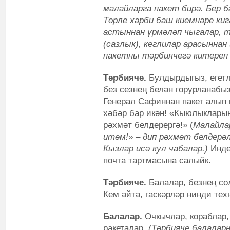
малайларга пакет бирә. Бер 
Төрле хәрби баш киемнәре ки
астыннан үрмәләп чыгалар, 
(сазлык), кеглилар арасыннан 
пакетны тәрбиячегә китереп 
Тәрбияче.
Булдырдыгыз, егетл
без сезнең белән горурланабы
Генерал Сафиннан пакет алып 
хәбәр бар икән! «Кыюлыкларын
рәхмәт белдерергә!» (
Малайла
итәм!» – дип рәхмәт белдерә
Кызлар исә кул чабалар.)
Инде
почта тартмасына салыйк.
Тәрбияче.
Балалар, безнең сол
Кем әйтә, гаскәрләр нинди те
Балалар.
Очкычлар, кораблар, 
ракеталар.
(Тәрбияче балалар