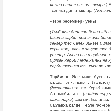
яткан өстәл янына чакыра.)
Б
техника дип атыйлар.
(Активл
«Тере рәсемнәр» уены
(Тәрбияче балалар белән «Рә
башта хәрби техниканы билг
зәңгәр төс белән диңгез билг
коры җир, аксыл зәңгәр төс б
үтиләр. Аннан соң тәрбияче 
булган хәрби техника янына 
хәрби техника куя, кызлар хә
Тәрбияче
.
Яле, макет буенча
килде. Танк янына … (танкист
(десантчы)
төште. Кораб яны
Автомобильгә… (
солдатлар)
у
сакчылары
) саклый. Балалар, 
барлыкка килде. Төрле гаскәре
илен диңгез дә, коры җир дә, 