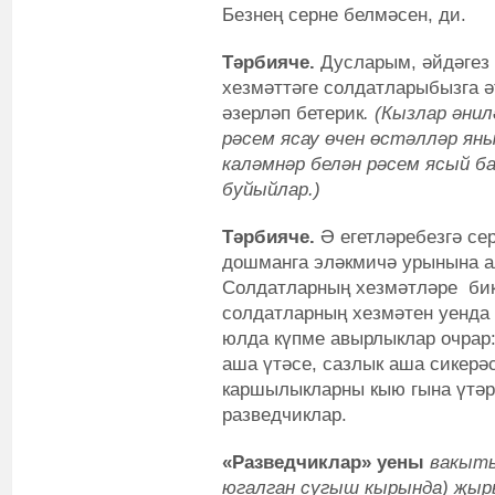
Безнең серне белмәсен, ди.
Тәрбияче.
Дусларым, әйдәгез 
хезмәттәге солдатларыбызга ә
әзерләп бетерик
. (Кызлар әни
рәсем ясау өчен өстәлләр ян
каләмнәр белән рәсем ясый б
буйыйлар.)
Тәрбияче.
Ә егетләребезгә с
дошманга эләкмичә урынына ал
Солдатларның хезмәтләре бик
солдатларның хезмәтен уенда 
юлда күпме авырлыклар очрар:
аша үтәсе, сазлык аша сикерә
каршылыкларны кыю гына үтәрс
разведчиклар.
«Разведчиклар» уены
вакыт
югалган сугыш кырында) җыр