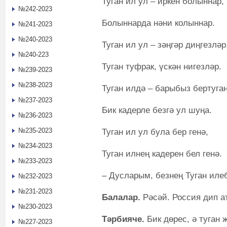
Туган ил ул – иркен болыннар,
№242-2023
Болыннарда нәни колыннар.
№241-2023
№240-2023
Туган ил ул – зәңгәр диңгезләр
№240-223
Туган туфрак, үскән нигезләр.
№239-2023
№238-2023
Туган илдә – барыбыз бертуган
№237-2023
Бик кадерле безгә ул шуңа.
№236-2023
№235-2023
Туган ил ул була бер генә,
№234-2023
Туган илнең кадерен бел генә.
№233-2023
– Дусларым, безнең Туган иле
№232-2023
№231-2023
Балалар.
Рәсәй. Россия дип ат
№230-2023
Тәрбияче.
Бик дөрес, ә туган 
№227-2023