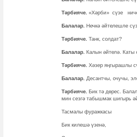
Тәрбияче.
«Хәрби» сүзе ниче
Балалар.
Нечкә әйтелешле сүз
Тәрбияче.
Танк, солдат?
Балалар.
Калын әйтелә. Каты 
Тәрбияче.
Хәзер яңгырашлы сү
Балалар.
Десантчы, очучы, эл
Тәрбияче.
Бик тә дөрес. Бала
мин сезгә табышмак шигырь ә
Тасмалы фуражкасы
Бик килешә үзенә,