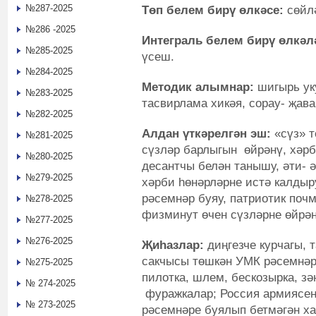
№287-2025
Төп белем бирү өлкәсе:
сөйл
№286 -2025
Интеграль белем бирү өлкәл
№285-2025
үсеш.
№284-2025
Методик алымнар:
шигырь уку
№283-2025
тасвирлама хикәя, сорау- җава
№282-2025
Алдан үткәрелгән эш:
«сүз» 
№281-2025
сүзләр барлыгын өйрәнү, хәрб
№280-2025
десантчы белән танышу, әти- ә
№279-2025
хәрби һөнәрләрне истә калдыру
рәсемнәр буяу, патриотик поч
№278-2025
физминут өчен сүзләрне өйрә
№277-2025
№276-2025
Җиһазлар:
диңгезче курчагы, 
сакчысы төшкән УМК рәсемнәре
№275-2025
пилотка, шлем, бескозырка, зә
№ 274-2025
фуражкалар; Россия армиясен
№ 273-2025
рәсемнәре буялып бетмәгән ха