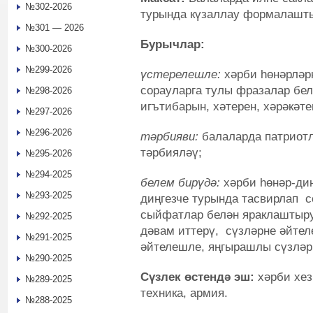
№302-2026
турында күзаллау формалашты
№301 — 2026
Бурычлар:
№300-2026
№299-2026
үстерелешле:
хәрби һөнәрләр
сорауларга тулы фразалар бел
№298-2026
игътибарын, хәтерен, хәрәкәт
№297-2026
№296-2026
тәрбияви:
балаларда патриотл
тәрбияләү;
№295-2026
№294-2025
белем бирүдә:
хәрби һөнәр-диң
№293-2025
диңгезче турында тасвирлап 
сыйфатлар белән яраклаштыр
№292-2025
дәвам иттерү, сүзләрне әйтел
№291-2025
әйтелешле, яңгырашлы сүзләрг
№290-2025
Сүзлек өстендә эш:
хәрби хезм
№289-2025
техника, армия.
№288-2025