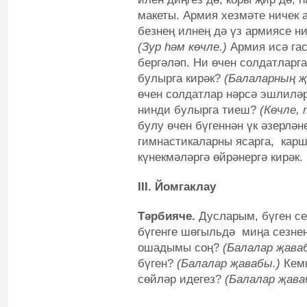
макеты. Армия хезмәте ничек
безнең илнең дә үз армиясе н
(Зур һәм көчле.)
Армия исә гас
бергәләп. Ни өчен солдатларг
булырга кирәк?
(Балаларның җ
өчен солдатлар нәрсә эшлилә
нинди булырга тиеш?
(Көчле,
булу өчен бүгеннән үк әзерлән
гимнастикаларны ясарга, кар
күнекмәләргә өйрәнергә кирәк.
III. Йомгаклау
Тәрбияче.
Дусларым, бүген се
бүгенге шөгыльдә миңа сезнең
ошадымы соң?
(Балалар җава
бүген?
(Балалар җавабы.)
Кемн
сөйләр идегез?
(Балалар җава