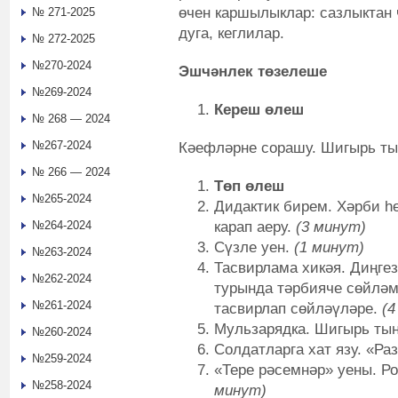
өчен каршылыклар: сазлыктан
№ 271-2025
дуга, кеглилар.
№ 272-2025
№270-2024
Эшчәнлек төзелеше
№269-2024
Кереш өлеш
№ 268 — 2024
№267-2024
Кәефләрне сорашу. Шигырь ты
№ 266 — 2024
Төп өлеш
№265-2024
Дидактик бирем. Хәрби һ
карап аеру.
(3 минут)
№264-2024
Сүзле уен.
(1 минут)
№263-2024
Тасвирлама хикәя. Диңгез
№262-2024
турында тәрбияче сөйләм
№261-2024
тасвирлап сөйләүләре.
(4
Мульзарядка. Шигырь ты
№260-2024
Солдатларга хат язу. «Ра
№259-2024
«Тере рәсемнәр» уены. Р
№258-2024
минут)