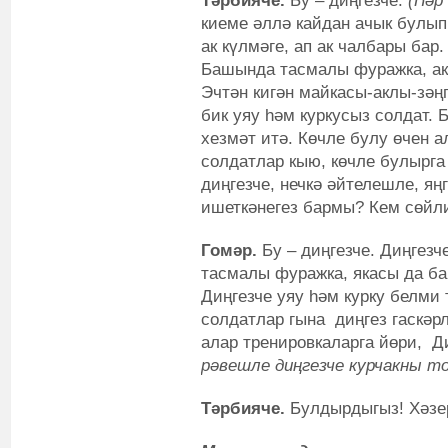
Тәрбияче.
Бу – диңгезче.
(Һәр
киеме әллә кайдан ачык булып 
ак күлмәге, ап ак чалбары бар.
Башында тасмалы фуражка, ак 
Эчтән кигән майкасы-аклы-зәңг
бик уяу һәм куркусыз солдат. 
хезмәт итә. Көчле булу өчен а
солдатлар кыю, көчле булырга
диңгезче, нечкә әйтелешле, я
ишеткәнегез бармы? Кем сөйл
Гомәр.
Бу – диңгезче. Диңгезч
тасмалы фуражка, якасы да бар
Диңгезче уяу һәм курку белми 
солдатлар гына диңгез гаскәр
алар тренировкаларга йөри, Д
рәвешле диңгезче курчакны то
Тәрбияче.
Булдырдыгыз! Хәзер