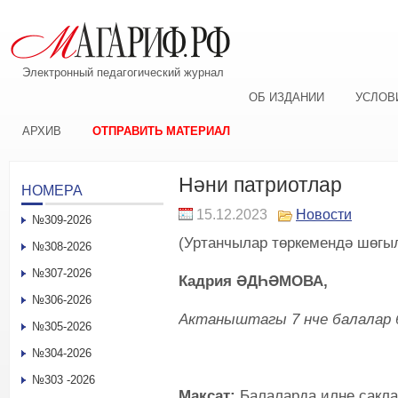
Электронный педагогический журнал
ОБ ИЗДАНИИ
УСЛОВ
АРХИВ
ОТПРАВИТЬ МАТЕРИАЛ
Нәни патриотлар
НОМЕРА
15.12.2023
Новости
№309-2026
(Уртанчылар төркемендә шөгы
№308-2026
№307-2026
Кадрия ӘДҺӘМОВА,
№306-2026
Актаныштагы 7 нче балалар 
№305-2026
№304-2026
№303 -2026
Максат:
Балаларда илне сакла