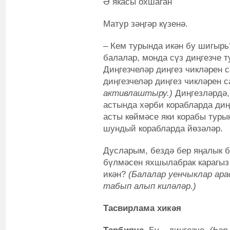
Ә якасы охшаган
Матур зәңгәр күзенә.
– Кем турында икән бу шигыр
балалар, монда сүз диңгезче т
Диңгезчеләр диңгез чикләрен 
диңгезчеләр диңгез чикләрен 
активлаштыру.)
Диңгезләрдә,
астында хәрби корабларда диң
асты көймәсе яки корабы туры
шундый корабларда йөзәләр.
Дусларым, бездә бер яңалык б
бүлмәсен яхшылабрак карагыз 
икән?
(Балалар уенчыклар арас
табып алып киләләр.)
Тасвирлама хикәя