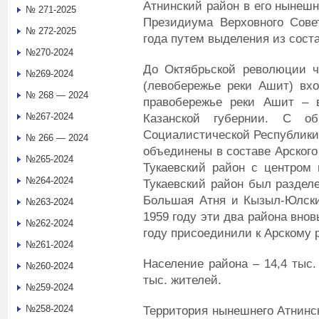
Атнинский район в его нынеш
№ 271-2025
Президиума Верховного Сове
№ 272-2025
года путем выделения из соста
№270-2024
До Октябрьской революции ч
№269-2024
(левобережье реки Ашит) вхо
№ 268 — 2024
правобережье реки Ашит – в
№267-2024
Казанской губернии. С об
Социалистической Республики 
№ 266 — 2024
объединены в составе Арского
№265-2024
Тукаевский район с центром 
№264-2024
Тукаевский район был разделе
Большая Атня и Кызыл-Юлски
№263-2024
1959 году эти два района внов
№262-2024
году присоединили к Арскому 
№261-2024
Население района – 14,4 тыс.
№260-2024
тыс. жителей.
№259-2024
№258-2024
Территория нынешнего Атнинск