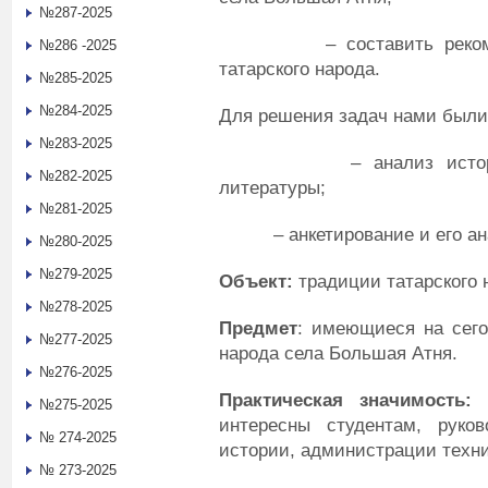
№287-2025
– составить рекоменда
№286 -2025
татарского народа.
№285-2025
№284-2025
Для решения задач нами был
№283-2025
– анализ исторически
№282-2025
литературы;
№281-2025
– анкетирование и его ан
№280-2025
№279-2025
Объект:
традиции татарского 
№278-2025
Предмет
: имеющиеся на сего
№277-2025
народа села Большая Атня.
№276-2025
Практическая значимость:
м
№275-2025
интересны студентам, руков
№ 274-2025
истории, администрации техни
№ 273-2025