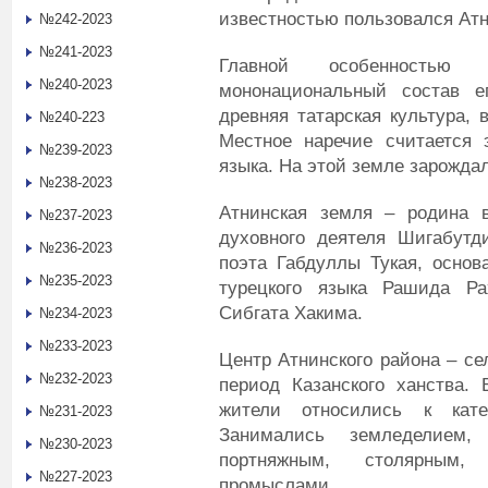
известностью пользовался Атн
№242-2023
№241-2023
Главной особенностью 
№240-2023
мононациональный состав е
древняя татарская культура, 
№240-223
Местное наречие считается э
№239-2023
языка. На этой земле зарождал
№238-2023
Атнинская земля – родина в
№237-2023
духовного деятеля Шигабутди
№236-2023
поэта Габдуллы Тукая, основ
№235-2023
турецкого языка Рашида Ра
Сибгата Хакима.
№234-2023
№233-2023
Центр Атнинского района – се
№232-2023
период Казанского ханства. 
жители относились к катег
№231-2023
Занимались земледелием, 
№230-2023
портняжным, столярным
№227-2023
промыслами.