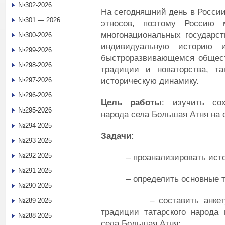
№302-2026
На сегодняшний день в России
№301 — 2026
этносов, поэтому Россию
многонациональных государс
№300-2026
индивидуальную историю 
№299-2026
быстроразвивающемся общест
№298-2026
традиции и новаторства, та
историческую динамику.
№297-2026
№296-2026
Цель работы
: изучить со
№295-2026
народа села Большая Атня на 
№294-2025
Задачи:
№293-2025
№292-2025
– проанализировать истор
№291-2025
– определить основные тра
№290-2025
– составить анкету для
№289-2025
традиции татарского народа 
№288-2025
села Большая Атня;