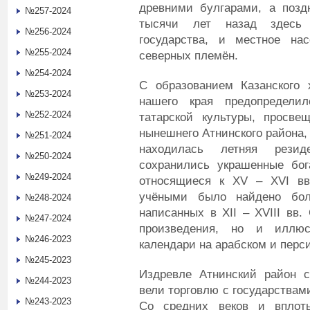
древними булгарами, а позд
№257-2024
тысячи лет назад здесь 
№256-2024
государства, и местное на
№255-2024
северных племён.
№254-2024
С образованием Казанского 
№253-2024
нашего края предопредели
№252-2024
татарской культуры, просве
нынешнего Атнинского района,
№251-2024
находилась летняя резид
№250-2024
сохранились украшенные бог
№249-2024
относящиеся к XV – XVI вв
учёными было найдено бол
№248-2024
написанных в XII – XVIII вв.
№247-2024
произведения, но и иллюс
№246-2023
календари на арабском и перс
№245-2023
Издревле Атнинский район с
№244-2023
вели торговлю с государствам
№243-2023
Со средних веков и вплот