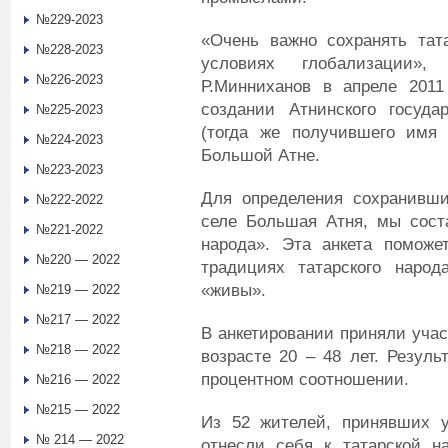
№229-2023
«Очень важно сохранять тата
№228-2023
условиях глобализации»
№226-2023
Р.Минниханов в апреле 2011
создании Атнинского государ
№225-2023
(тогда же получившего имя 
№224-2023
Большой Атне.
№223-2023
Для определения сохранивши
№222-2022
селе Большая Атня, мы соста
№221-2022
народа». Эта анкета поможе
№220 — 2022
традициях татарского народ
«живы».
№219 — 2022
№217 — 2022
В анкетировании приняли учас
№218 — 2022
возрасте 20 – 48 лет. Резуль
процентном соотношении.
№216 — 2022
№215 — 2022
Из 52 жителей, принявших у
№ 214 — 2022
отнесли себя к татарской н