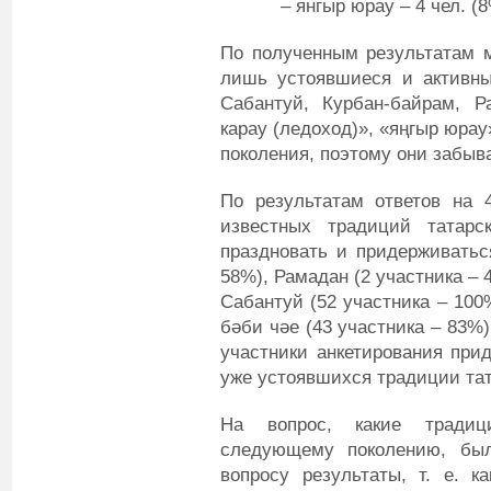
– янгыр юрау – 4 чел. (8
По полученным результатам м
лишь устоявшиеся и активные
Сабантуй, Курбан-байрам, Р
карау (ледоход)», «яңгыр юрау
поколения, поэтому они забыв
По результатам ответов на 
известных традиций татарс
праздновать и придерживатьс
58%), Рамадан (2 участника – 
Сабантуй (52 участника – 100
бәби чәе (43 участника – 83%)
участники анкетирования при
уже устоявшихся традиции тат
На вопрос, какие традиц
следующему поколению, бы
вопросу результаты, т. е. 