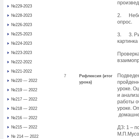
произвед
№229-2023
2. Небо
№228-2023
опрос.
№226-2023
№225-2023
3. 3. Ри
картинка
№224-2023
№223-2023
Проверка
взаимопр
№222-2022
№221-2022
Подведен
7
Рефлексия (итог
№220 — 2022
пройденн
урока)
уроке. О
№219 — 2022
и анализ
№217 — 2022
работы о
уроке. О
№218 — 2022
домашнег
№216 — 2022
№215 — 2022
ДЗ: 1 – п
М.П.Мусо
№ 214 — 2022