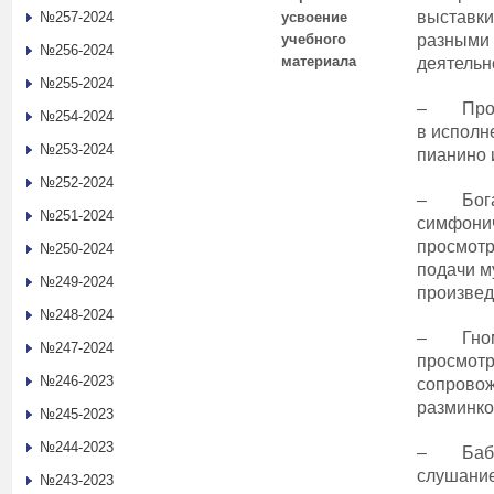
выставки
№257-2024
усвоение
учебного
разными
№256-2024
материала
деятельн
№255-2024
– Прогу
№254-2024
в исполн
№253-2024
пианино 
№252-2024
– Богат
№251-2024
симфонич
просмотр
№250-2024
подачи м
№249-2024
произве
№248-2024
– Гномы
№247-2024
просмотр
№246-2023
сопровож
разминко
№245-2023
№244-2023
– Баба-
слушание
№243-2023