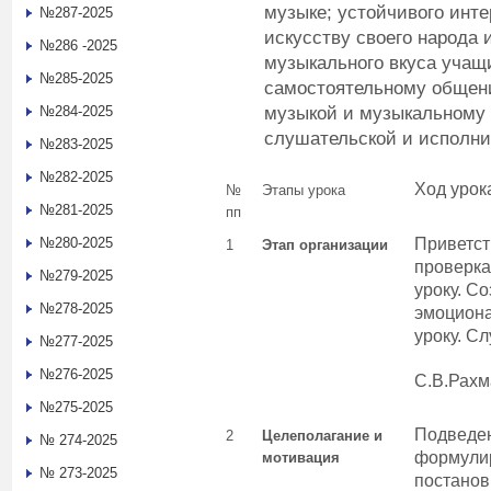
музыке; устойчивого инт
№287-2025
искусству своего народа 
№286 -2025
музыкального вкуса учащи
№285-2025
самостоятельному общен
музыкой и музыкальному
№284-2025
слушательской и исполни
№283-2025
№282-2025
Ход урок
№
Этапы урока
№281-2025
пп
№280-2025
Приветст
1
Этап организации
проверка
№279-2025
уроку. С
№278-2025
эмоциона
уроку. С
№277-2025
№276-2025
С.В.Рахм
№275-2025
Подведен
2
Целеполагание и
№ 274-2025
формули
мотивация
№ 273-2025
постанов