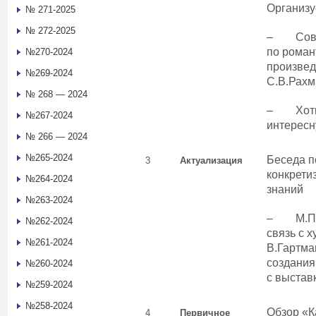
Организу
№ 271-2025
№ 272-2025
– Совер
по роман
№270-2024
произве
№269-2024
С.В.Рах
№ 268 — 2024
– Хоти
№267-2024
интересн
№ 266 — 2024
№265-2024
Беседа п
3
Актуализация
конкрети
№264-2024
знаний
№263-2024
– М.П.М
№262-2024
связь с 
№261-2024
В.Гартма
создания
№260-2024
с выстав
№259-2024
№258-2024
Обзор «К
4
Первичное