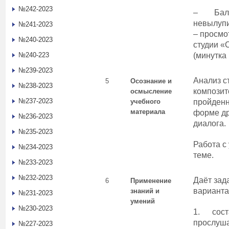
№242-2023
– Бал
невылуп
№241-2023
– просмо
№240-2023
студии 
№240-223
(минутка
№239-2023
Анализ с
5
Осознание и
№238-2023
композит
осмысление
№237-2023
учебного
пройденн
материала
форме др
№236-2023
диалога.
№235-2023
Работа с
№234-2023
теме.
№233-2023
№232-2023
Даёт зад
6
Применение
варианта
знаний и
№231-2023
умений
№230-2023
1. сост
прослуш
№227-2023