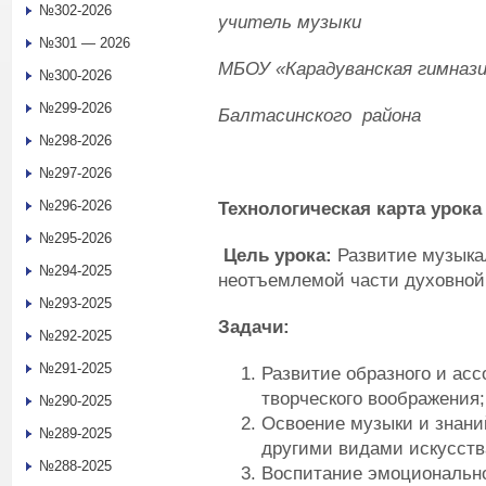
№302-2026
учитель музыки
№301 — 2026
МБОУ «Карадуванская гимнази
№300-2026
№299-2026
Балтасинского района
№298-2026
№297-2026
№296-2026
Технологическая карта урок
№295-2026
Цель урока:
Развитие музыка
№294-2025
неотъемлемой части духовной
№293-2025
Задачи:
№292-2025
№291-2025
Развитие образного и ас
творческого воображения;
№290-2025
Освоение музыки и знаний
№289-2025
другими видами искусств
№288-2025
Воспитание эмоционально