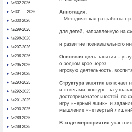
№302-2026
Аннотация.
№301 — 2026
Методическая разработка пре
№300-2026
№299-2026
для детей, направленную на 
№298-2026
и развитие познавательного ин
№297-2026
№296-2026
Основная цель
занятия – угл
о родном крае через
№295-2026
игровую деятельность, воспит
№294-2025
Структура занятия
включает н
№293-2025
и ответами, конкурс на узнав
№292-2025
достопримечательностей по ф
№291-2025
игру «Черный ящик» и задани
№290-2025
мышление «Четвертый лишний
№289-2025
В ходе мероприятия
участник
№288-2025