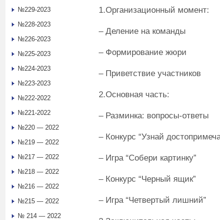
1.Организационный момент:
№229-2023
№228-2023
– Деление на команды
№226-2023
– Формирование жюри
№225-2023
№224-2023
– Приветствие участников
№223-2023
2.Основная часть:
№222-2022
№221-2022
– Разминка: вопросы-ответы
№220 — 2022
– Конкурс “Узнай достопримеч
№219 — 2022
– Игра “Собери картинку”
№217 — 2022
№218 — 2022
– Конкурс “Черный ящик”
№216 — 2022
– Игра “Четвертый лишний”
№215 — 2022
№ 214 — 2022