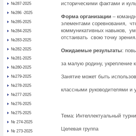
историческими фактами и кул
№287-2025
№286 -2025
Форма организации
– командн
№285-2025
элементами соревнования, чт
коммуникативных навыков, ум
№284-2025
отстаивать свою точку зрения
№283-2025
№282-2025
Ожидаемые результаты
: пов
№281-2025
за малую родину, укрепление к
№280-2025
Занятие может быть использов
№279-2025
№278-2025
классными руководителями и 
№277-2025
№276-2025
№275-2025
Тема: Интеллектуальный тур
№ 274-2025
Целевая группа
№ 273-2025