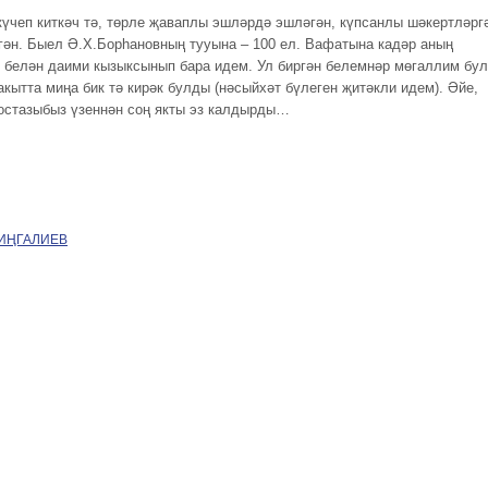
күчеп киткәч тә, төрле җаваплы эшләрдә эшләгән, күпсанлы шәкертләрг
гән. Быел Ә.Х.Борһановның тууына – 100 ел. Вафатына кадәр аның
 белән даими кызыксынып бара идем. Ул биргән белемнәр мөгаллим бу
акытта миңа бик тә кирәк булды (нәсыйхәт бүлеген җитәкли идем). Әйе,
остазыбыз үзеннән соң якты эз калдырды…
МИҢГАЛИЕВ