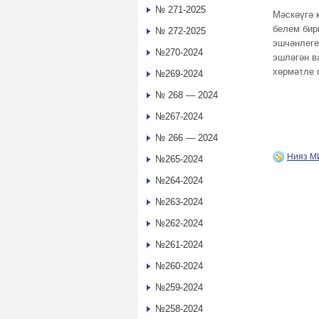
№ 271-2025
Мәскәүгә 
белем бир
№ 272-2025
эшчәнлеге
№270-2024
эшләгән в
хөрмәтле 
№269-2024
№ 268 — 2024
№267-2024
№ 266 — 2024
Нияз 
№265-2024
№264-2024
№263-2024
№262-2024
№261-2024
№260-2024
№259-2024
№258-2024