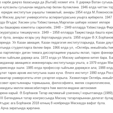
р хәрби диңгез базасында да (Кытай) хезмәт итә. II дәрәҗә Ватан сугыш
м күпсанлы сугышчан медальләр белән бүләкләнә. 1946 елда читтән то
 юридик институтын уңышлы тәмамлый, аннары 1954 елда М.Ломоносов
е Мәскәү дәүләт университеты аспирантурасына укырга җибәрелә. 1947
рда Әгъдәс Хөсәен улы Үзбәкстанның Маргилан шәһәре хезмәт ияләре
ры башкарма комитеты сәркәтибе, 1948 – 1949 елларда Үзбәкстанда Фир
окуратурасы тикшерүчесе. 1949 – 1958 елларда Таҗикстанда башта юрис
нт була, аннары югары уку йортларында укыта. 1958 елдан Ә.Х.Борһанов
әрендә. Ул Казан авиация, Казан педагогия институтларында, Казан дәү
етында студентларга белем бирә. 1966 елда ул, «Октябрь инкыйлабы һә
аз партияләр» дигән темага диссертацияне уңышлы яклап, тарих фәннәр
игән гыйльми дәрәҗә ала. 1973 елда ул Мәскәү шәһәренә китеп бара. Б
ажданнар авиациясе инженерлары институтында укыта, ә 1979 елдан Мә
ориясендә эшли. 1985 елда профессор гыйльми дәрәҗәсе ала; 1988 елд
үләт тарих-архив институтына эшкә күчә. Әлеге институт 1990 елда Рос
манитар университеты итеп үзгәртеп корыла. Хезмәтләре Октябрь инкый
 совет крестьяннары тормышына, философиягә, милек социологиясенә,
амандагы милли мөнәcәбәтләргә һәм милли-мәдәни автономия
ренә карый. Ә.Борһанов Татар иҗтимагый үзәгенең I корылтаенда (1989)
 III Бөтендөнья татар конгрессында Мәскәү татарларыннан делегат була
Әгъдәс ага Борһанов 2018 елның 8 ноябрендә Мәскәүдә вафат була.
 Арча зиратында җирләнә.