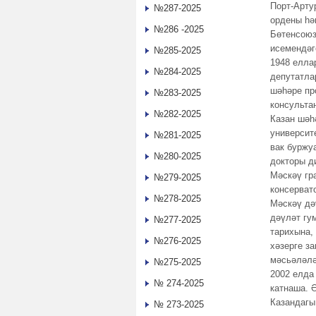
Порт-Арту
№287-2025
ордены һә
№286 -2025
Бөтенсоюз
исемендәг
№285-2025
1948 елла
№284-2025
депутатла
шәһәре пр
№283-2025
консульта
№282-2025
Казан шәһ
университ
№281-2025
вак буржу
№280-2025
докторы д
Мәскәү гр
№279-2025
консерват
№278-2025
Мәскәү дә
дәүләт гу
№277-2025
тарихына,
№276-2025
хәзерге з
мәсьәләлә
№275-2025
2002 елда
№ 274-2025
катнаша. 
Казандагы
№ 273-2025