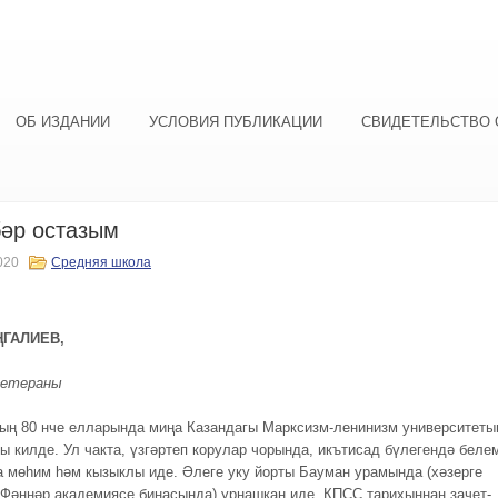
ОБ ИЗДАНИИ
УСЛОВИЯ ПУБЛИКАЦИИ
СВИДЕТЕЛЬСТВО 
әр остазым
020
Средняя школа
ҢГАЛИЕВ,
ветераны
ың 80 нче елларында миңа Казандагы Марксизм-ленинизм университеты
ры килде. Ул чакта, үзгәртеп корулар чорында, икътисад бүлегендә беле
а мөһим һәм кызыклы иде. Әлеге уку йорты Бауман урамында (хәзерге
 Фәннәр академиясе бинасында) урнашкан иде. КПСС тарихыннан зачет-