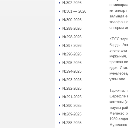
№302-2026
семинарла
китаплар 
№301 — 2026
залында ө
№300-2026
телефонна
өлгерми 
№299-2026
№298-2026
КПСС тари
барды. Ан
№297-2026
эченә ала
№296-2026
куркыныч,
яраткан о
№295-2026
идек. Ита
№294-2025
күңелебез
үтим әле.
№293-2025
№292-2025
Тарихчы, 
шәрәфле ә
№291-2025
кантоны (
№290-2025
Баулы рай
Мәләкәс р
№289-2025
1939 елда
№288-2025
Мурманск 