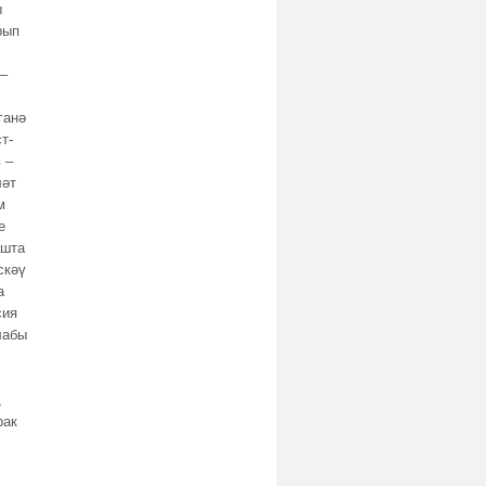
ы
рып
 –
ганә
т-
 –
ләт
м
е
ашта
скәү
а
сия
лабы
,
рак