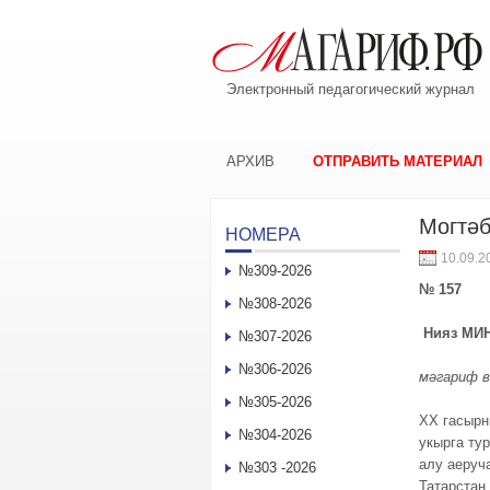
Электронный педагогический журнал
АРХИВ
ОТПРАВИТЬ МАТЕРИАЛ
Могтәб
НОМЕРА
10.09.2
№309-2026
№ 157
№308-2026
Нияз МИ
№307-2026
№306-2026
мәгариф 
№305-2026
XX гасырн
№304-2026
укырга ту
алу аеруч
№303 -2026
Татарстан