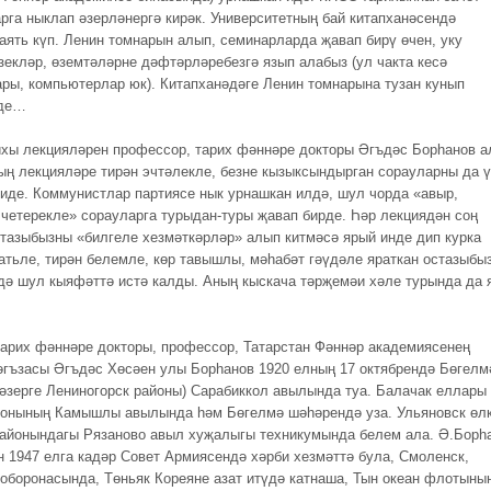
рга ныклап әзерләнергә кирәк. Университетның бай китапханәсендә
гаять күп. Ленин томнарын алып, семинарларда җавап бирү өчен, уку
зекләр, өземтәләрне дәфтәрләребезгә язып алабыз (ул чакта кесә
ры, компьютерлар юк). Китапханәдәге Ленин томнарына тузан кунып
иде…
хы лекцияләрен профессор, тарих фәннәре докторы Әгъдәс Борһанов 
ың лекцияләре тирән эчтәлекле, безне кызыксындырган сорауларны да ү
 иде. Коммунистлар партиясе нык урнашкан илдә, шул чорда «авыр,
 четерекле» сорауларга турыдан-туры җавап бирде. Һәр лекциядән соң
стазыбызны «билгеле хезмәткәрләр» алып китмәсә ярый инде дип курка
гатьле, тирән белемле, көр тавышлы, мәһабәт гәүдәле яраткан остазыбы
дә шул кыяфәттә истә калды. Аның кыскача тәрҗемәи хәле турында да 
тарих фәннәре докторы, профессор, Татарстан Фәннәр академиясенең
гъзасы Әгъдәс Хөсәен улы Борһанов 1920 елның 17 октябрендә Бөгелм
хәзерге Лениногорск районы) Сарабиккол авылында туа. Балачак еллары
онының Камышлы авылында һәм Бөгелмә шәһәрендә уза. Ульяновск өл
айонындагы Рязаново авыл хуҗалыгы техникумында белем ала. Ә.Борһ
н 1947 елга кадәр Совет Армиясендә хәрби хезмәттә була, Смоленск,
оборонасында, Төньяк Кореяне азат итүдә катнаша, Тын океан флотыны