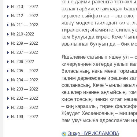
кеше даими рәвештә тотнаклы, 
№ 213 — 2022
әхлак тәрбиясе гаиләдән башл
кирәкле сыйфатлар – эш сөю, 
№ 212 — 2022
яшәү моделе гаиләдән килә, л
№ 211 — 2022
тирәлекнең әһәмияте, синең 
№ 210 -2022
кем булуы да кирәк. Кече Чын
авылыннан булуың да – бик м
№ 209 — 2022
№ 207 — 2022
Яшьлекне сагынып яшәү ул – 
№ 206 -2022
кичерүеңнән хәтердә уелып кал
баласының, нәкъ менә тормыш
№ 205 — 2022
галим дәрәҗәсенә ирешкән за
№ 204 — 2022
сокланасың, Кече Чынлы авыл
№ 203 — 2022
кешеләр икәнен аңлыйсың, гом
№ 202 — 2022
хисе тоясың, чөнки китап кеше
– киң карашлы, тирән фәлсәф
№ 200 — 2022
Җәүдәт Хөсәеновның – мишәрне
№ 199 — 2022
һәм укучысына адресланган иң
Энҗе НУРИСЛАМОВА