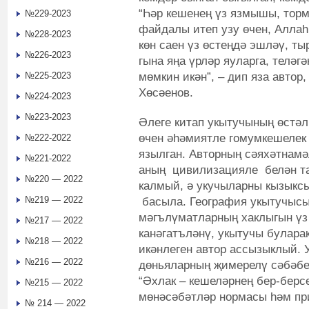
“Һәр кешенең үз язмышы, то
№229-2023
файдалы итеп узу өчен, Аллаһ
№228-2023
көн саен үз өстеңдә эшләү, ты
№226-2023
гына яңа үрләр яуларга, телә
мөмкин икән”, – дип яза авто
№225-2023
Хөсәенов.
№224-2023
№223-2023
Әлеге китап укытучының өстәл
өчен әһәмиятле гомумкешелек
№222-2022
язылган. Авторның сәяхәтнамә
№221-2022
аның цивилизацияле белән т
№220 — 2022
калмый, ә укучыларны кызыкс
№219 — 2022
басыла. География укытучысы
мәгълүматларның хаклыгын үз 
№217 — 2022
канәгатъләнү, укытучы буларак
№218 — 2022
икәнлеген автор ассызыклый. 
№216 — 2022
дөньяларның җимерелү сәбәбен
“Әхлак – кешеләрнең бер-берс
№215 — 2022
мөнәсәбәтләр нормасы һәм пр
№ 214 — 2022