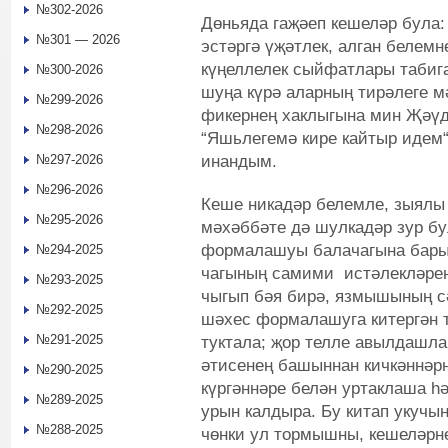
№302-2026
Дөньяда гаҗәеп кешеләр була:
№301 — 2026
эстәргә үҗәтлек, алган белем
күңеллелек сыйфатлары табиг
№300-2026
шуңа күрә аларның тирәлеге м
№299-2026
фикернең хаклыгына мин Җәүд
№298-2026
“Яшьлегемә кире кайтыр идем“ 
инандым.
№297-2026
№296-2026
Кеше никадәр белемле, зыялы 
№295-2026
мәхәббәте дә шулкадәр зур бу
формалашуы балачагына барып
№294-2025
чагының самими истәлекләренә
№293-2025
чыгып бәя бирә, язмышының с
№292-2025
шәхес формалашуга китергән 
№291-2025
туктала; җор телле авылдашл
әтисенең башыннан кичкәннәрн
№290-2025
күргәннәре белән уртаклаша һ
№289-2025
урын калдыра. Бу китап укучы
№288-2025
чөнки ул тормышны, кешеләрне