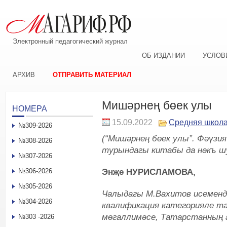
Электронный педагогический журнал
ОБ ИЗДАНИИ
УСЛОВ
АРХИВ
ОТПРАВИТЬ МАТЕРИАЛ
Мишәрнең бөек улы
НОМЕРА
15.09.2022
Средняя школ
№309-2026
(“Мишәрнең бөек улы”. Фәүзи
№308-2026
турындагы китабы да нәкъ ш
№307-2026
Энҗе НУРИСЛАМОВА,
№306-2026
№305-2026
Чалыдагы М.Вахитов исемендә
№304-2026
квалификация категорияле т
мөгаллимәсе, Татарстанның
№303 -2026