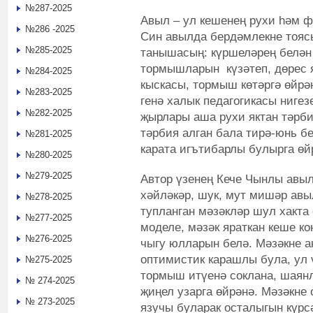
№287-2025
Авыл – ул кешенең рухи һәм ф
№286 -2025
Син авылда бердәмлекне тояс
№285-2025
танышасың: күршеләрең белән
тормышларын күзәтеп, дөрес 
№284-2025
кыскасы, тормыш көтәргә өйрә
№283-2025
генә халык педагогикасы нигез
№282-2025
җырлары аша рухи яктан тәрби
тәрбия алган бала тирә-юнь б
№281-2025
карата игътибарлы булырга өй
№280-2025
№279-2025
Автор үзенең Кече Чынлы авыл
хәйләкәр, шук, мут мишәр ав
№278-2025
тупланган мәзәкләр шул хакта
№277-2025
моделе, мәзәк яраткан кеше к
№276-2025
чыгу юлларын белә. Мәзәкне а
оптимистик карашлы була, ул 
№275-2025
тормыш итүенә соклана, шаян
№ 274-2025
җиңел узарга өйрәнә. Мәзәкне 
№ 273-2025
язучы буларак осталыгын күрсә