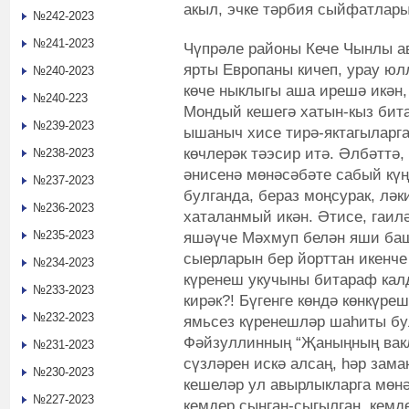
акыл, эчке тәрбия сыйфатлары 
№242-2023
№241-2023
Чүпрәле районы Кече Чынлы а
ярты Европаны кичеп, урау юл
№240-2023
көче ныклыгы аша ирешә икән, 
№240-223
Мондый кешегә хатын-кыз бита
№239-2023
ышаныч хисе тирә-яктагыларг
көчлерәк тәэсир итә. Әлбәттә,
№238-2023
әнисенә мөнәсәбәте сабый кү
№237-2023
булганда, бераз моңсурак, ләк
№236-2023
хаталанмый икән. Әтисе, гаил
№235-2023
яшәүче Мәхмуп белән яши баш
сыерларын бер йорттан икенче
№234-2023
күренеш укучыны битараф кал
№233-2023
кирәк?! Бүгенге көндә көнкүре
№232-2023
ямьсез күренешләр шаһиты бу
Фәйзуллинның “Җаныңның вакл
№231-2023
сүзләрен искә алсаң, һәр зама
№230-2023
кешеләр ул авырлыкларга мөнә
№227-2023
кемдер сынган-сыгылган, кемде