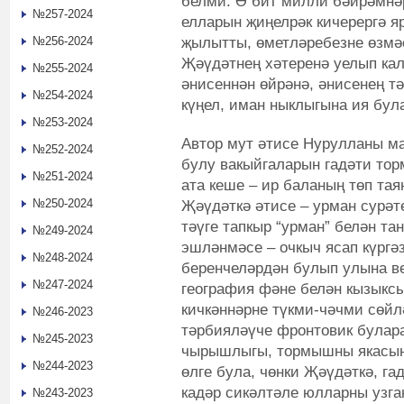
белми. Ә бит милли бәйрәмнә
№257-2024
елларын җиңелрәк кичерергә я
җылытты, өметләребезне өзмәс
№256-2024
Җәүдәтнең хәтеренә уелып кал
№255-2024
әнисеннән өйрәнә, әнисенең т
№254-2024
күңел, иман ныклыгына ия бул
№253-2024
Автор мут әтисе Нурулланы ма
№252-2024
булу вакыйгаларын гадәти тор
№251-2024
ата кеше – ир баланың төп тая
№250-2024
Җәүдәткә әтисе – урман сурәте
тәүге тапкыр “урман” белән т
№249-2024
эшләнмәсе – очкыч ясап күрг
№248-2024
беренчеләрдән булып улына в
№247-2024
география фәне белән кызыкс
кичкәннәрне түкми-чәчми сөйл
№246-2023
тәрбияләүче фронтовик булара
№245-2023
чырышлыгы, тормышны якасын
№244-2023
өлге була, чөнки Җәүдәткә, г
кадәр сикәлтәле юлларны узга
№243-2023