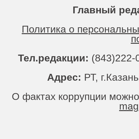
Главный ред
Политика о персональн
п
Тел.редакции:
(843)222-0
Адрес:
РТ, г.Казань
О фактах коррупции можно
mag