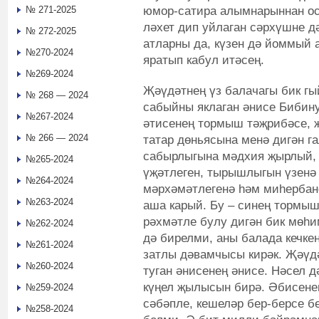
юмор-сатира алымнарыннан ос
№ 271-2025
ләхет дип уйлаган сәрхүшне д
№ 272-2025
атларны да, күзен дә йоммый 
№270-2024
яратып кабул итәсең.
№269-2024
Җәүдәтнең үз балачагы бик г
№ 268 — 2024
сабыйны яклаган әнисе Бибин
№267-2024
әтисенең тормыш тәҗрибәсе, җ
№ 266 — 2024
татар дөньясына менә дигән г
сабырлыгына мәдхия җырлый, 
№265-2024
үҗәтлеген, тырышлыгын үзенә 
№264-2024
мәрхәмәтлегенә һәм миһерба
№263-2024
аша карый. Бу – синең тормы
рәхмәтле булу дигән бик мөһ
№262-2024
дә бирелми, аны балада кечкен
№261-2024
затлы дәвамчысы кирәк. Җәүдә
№260-2024
туган әнисенең әнисе. Нәсел 
күңел җылысын бирә. Әбисене
№259-2024
сәбәпле, кешеләр бер-берсе б
№258-2024