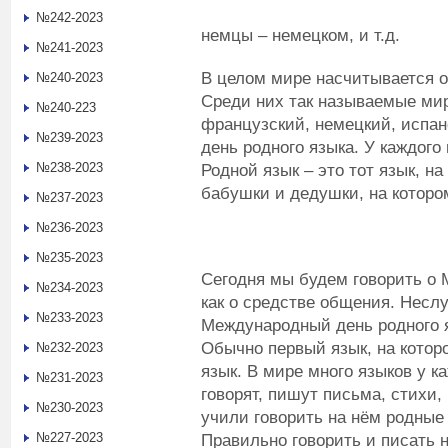
№242-2023
немцы – немецком, и т.д.
№241-2023
В целом мире насчитывается от
№240-2023
Среди них так называемые мир
№240-223
французский, немецкий, испа
№239-2023
день родного языка. У каждого
№238-2023
Родной язык – это тот язык, н
бабушки и дедушки, на которо
№237-2023
№236-2023
№235-2023
Сегодня мы будем говорить о 
№234-2023
как о средстве общения. Несл
№233-2023
Международный день родного я
Обычно первый язык, на которо
№232-2023
язык. В мире много языков у к
№231-2023
говорят, пишут письма, стихи,
№230-2023
учили говорить на нём родные
№227-2023
Правильно говорить и писать 