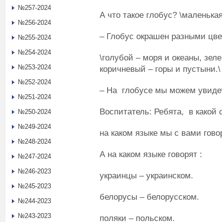
№257-2024
А что такое глобус? \маленька
№256-2024
– Глобус окрашен разными цвет
№255-2024
№254-2024
\голубой – моря и океаны, зел
№253-2024
коричневый – горы и пустыни.\
№252-2024
– На глобусе мы можем увидет
№251-2024
Воспитатель: Ребята, в какой 
№250-2024
№249-2024
на каком языке мы с вами гов
№248-2024
А на каком языке говорят :
№247-2024
№246-2023
украинцы – украинском.
№245-2023
белорусы – белорусском.
№244-2023
№243-2023
поляки – польском.