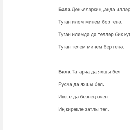
Бала
.Дөньяларкиң ,анда илләр
Туган илем минем бер генә.
Туган илемдә дә телләр бик ку
Туган телем минем бер генә.
Бала
.Татарча да яхшы бел
Русча да яхшы бел.
Икесе дә безнең өчен
Иң кирәкле затлы тел.