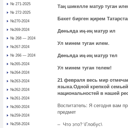
№ 271-2025
Таң шикелле матур туган иле
№ 272-2025
Бәхет бирген җирем Татарста
№270-2024
№269-2024
Дөн
ь
яда иң-иң матур ил
№ 268 — 2024
Ул минем туган илем.
№267-2024
Дөн
ь
яда иң-иң матур тел
№ 266 — 2024
№265-2024
Ул минем туган телем!
№264-2024
21
февраля весь мир отмеча
№263-2024
языка.Одной крепкой семье
№262-2024
национальностей в нашей ре
№261-2024
Воспитатель: Я сегодня вам п
№260-2024
предмет
№259-2024
– Что это? \Глобус\
№258-2024