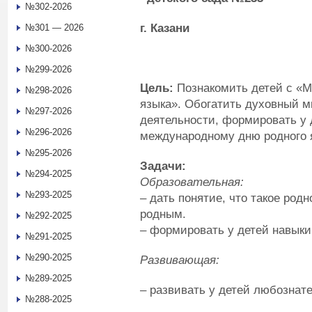
№302-2026
г. Казани
№301 — 2026
№300-2026
№299-2026
Цель:
Познакомить детей с «
№298-2026
языка». Обогатить духовный м
№297-2026
деятельности, формировать у 
№296-2026
международному дню родного 
№295-2026
Задачи:
№294-2025
Образовательная:
№293-2025
– дать понятие, что такое род
родным.
№292-2025
– формировать у детей навыки
№291-2025
№290-2025
Развивающая:
№289-2025
– развивать у детей любознате
№288-2025