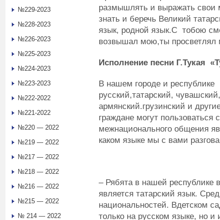
размышлять и выражать свои 
№229-2023
знать и беречь Великий татарс
№228-2023
язык, родной язык.С тобою см
№226-2023
возвышал мою,ты просветлял 
№225-2023
Исполнение песни Г.Тукая «Т
№224-2023
В нашем городе и республик
№223-2023
русский,татарский, чувашский
№222-2022
армянский.грузинский и други
№221-2022
граждане могут пользоваться 
№220 — 2022
межнационального общения явл
каком языке мы с вами разгов
№219 — 2022
№217 — 2022
№218 — 2022
– Рябята в нашей республике 
№216 — 2022
является татарский язык. Сред
№215 — 2022
национальностей. Вдетском са
только на русском языке, но и
№ 214 — 2022