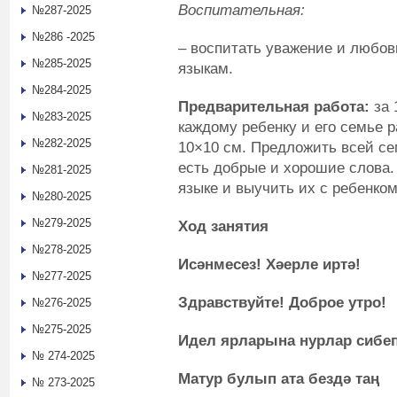
Воспитательная:
№287-2025
№286 -2025
– воспитать уважение и любовь
№285-2025
языкам.
№284-2025
Предварительная работа:
за 
№283-2025
каждому ребенку и его семье р
№282-2025
10×10 см. Предложить всей се
есть добрые и хорошие слова.
№281-2025
языке и выучить их с ребенком
№280-2025
№279-2025
Ход занятия
№278-2025
Ис
ә
нмесез! Х
әерле иртә!
№277-2025
Здравствуйте! Доброе утро!
№276-2025
№275-2025
Идел ярларына нурлар сибеп
№ 274-2025
Матур булып ата бездә таң
№ 273-2025