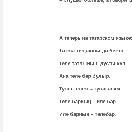
– Слушай больше, а говори 
А теперь на татарском языке
Татлы тел,аюны да биет
ә.
Теле татлының, дусты күп.
Ана теле бер булыр.
Туган телем – туган анам .
Теле барның – иле бар.
Иле барның – телебар.