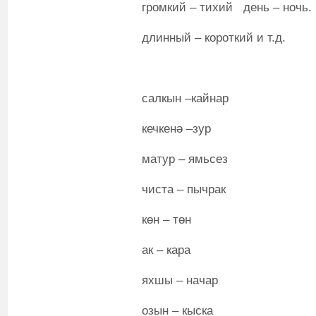
громкий – тихий день – ночь.
длинный – короткий и т.д.
салкын –кайнар
кечкенә –зур
матур – ямьсез
чиста – пычрак
көн – төн
ак – кара
яхшы – начар
озын – кыска