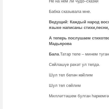
Не на нем ли чудо–сказки
Бабка сказывала мне.
Ведущий:
Каждый народ вос
языке написаны стихи,песни
А теперь послушаем стихотв
Мадьярова
Бала
.Татар теле – минем туган
Сөйләшүе рәхәт ул телдә.
Шул тел белән көйлим
Шул тел сөйлим
Милләттәшем булган һәркемгә