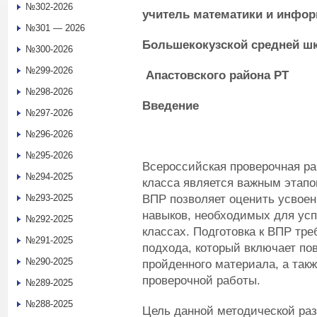
№302-2026
учитель математики и инфор
№301 — 2026
Большекокузск
ой средней ш
№300-2026
№299-2026
Апастовского района РТ
№298-2026
Введение
№297-2026
№296-2026
№295-2026
Всероссийская проверочная ра
№294-2025
класса является важным этапо
ВПР позволяет оценить усвоен
№293-2025
навыков, необходимых для ус
№292-2025
классах. Подготовка к ВПР тре
№291-2025
подхода, который включает по
№290-2025
пройденного материала, а так
проверочной работы.
№289-2025
№288-2025
Цель данной методической раз