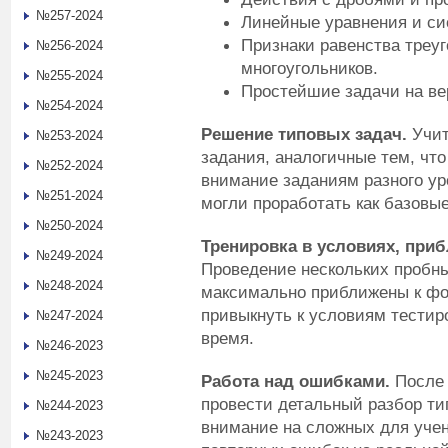
№257-2024
Линейные уравнения и си
Признаки равенства треуг
№256-2024
многоугольников.
№255-2024
Простейшие задачи на вер
№254-2024
Решение типовых задач.
Учит
№253-2024
задания, аналогичные тем, чт
№252-2024
внимание заданиям разного ур
№251-2024
могли проработать как базовые
№250-2024
Тренировка в условиях, при
№249-2024
Проведение нескольких пробны
№248-2024
максимально приближены к фо
привыкнуть к условиям тестир
№247-2024
время.
№246-2023
№245-2023
Работа над ошибками.
После
провести детальный разбор ти
№244-2023
внимание на сложных для учен
№243-2023