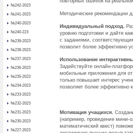
повторных ошибок на реальной
№242-2023
Методические рекомендации д
№241-2023
№240-2023
Индивидуальный подход.
Ра
№240-223
уровню подготовки и дайте ка
с заданиями, соответствующим
№239-2023
позволит более эффективно ус
№238-2023
№237-2023
Использование интерактивны
Задействуйте онлайн-платфор
№236-2023
мобильные приложения для отр
№235-2023
только повышает интерес учени
№234-2023
позволяет более эффективно к
№233-2023
№232-2023
Мотивация учащихся.
Создан
№231-2023
(например, проведение мини-о
№230-2023
математический квест) помож
№227-2023
достижение лучших результат