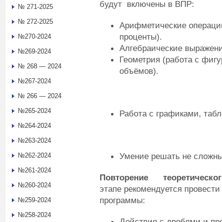
будут включены в ВПР:
№ 271-2025
№ 272-2025
Арифметические операции
проценты).
№270-2024
Алгебраические выражени
№269-2024
Геометрия (работа с фиг
№ 268 — 2024
объёмов).
№267-2024
№ 266 — 2024
№265-2024
Работа с графиками, таб
№264-2024
№263-2024
Умение решать не сложны
№262-2024
№261-2024
Повторение теоретичес
№260-2024
этапе рекомендуется провести
программы:
№259-2024
№258-2024
Действия с дробями и пр