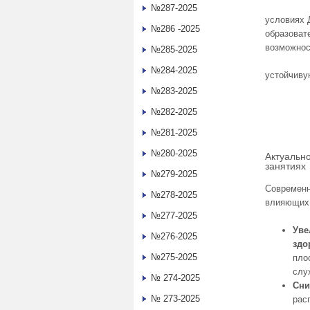
№287-2025
условиях 
№286 -2025
образоват
возможнос
№285-2025
№284-2025
устойчиву
№283-2025
№282-2025
№281-2025
№280-2025
Актуальн
занятиях
№279-2025
Современн
№278-2025
влияющих 
№277-2025
Уве
№276-2025
здо
№275-2025
пло
слу
№ 274-2025
Сни
№ 273-2025
рас