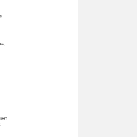
в
са,
вает
: