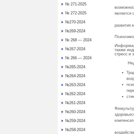
№ 271-2025
возможнос
№ 272-2025
является 
№270-2024
развития 
№269-2024
Психоэмо
№ 268 — 2024
Информац
№267-2024
также ин
стресс и
№ 266 — 2024
Недоста
№265-2024
Тра
№264-2024
воз
пси
№263-2024
пер
№262-2024
сти
№261-2024
Физкульту
№260-2024
здоровьес
компенсат
№259-2024
№258-2024
воздейств