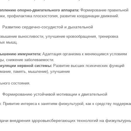
еплению опорно-двигательного аппарата:
Формирование правильной
нки, профилактика плоскостопия, развитие координации движений.
тию сердечно-сосудистой и дыхательной
овышение выносливости, улучшение кровообращения, тренировка
ных мышц.
ышению иммунитета:
Адаптация организма к меняющимся условиям
ды, снижение заболеваемости.
муляции нервной системы:
Развитие высших психических функций
имание, память, мышление), улучшение
ьного состояния.
рованию устойчивой мотивации к двигательной
и: Привитие интереса к занятиям физкультурой, как к средству поддержа
адачи внедрения здоровьесберегающих технологий на физкультурн