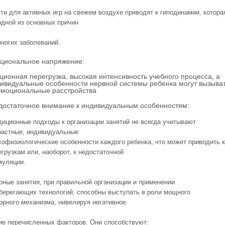
ти для активных игр на свежем воздухе приводят к гиподинамии, котора
одной из основных причин
многих заболеваний.
циональное напряжение:
ионная перегрузка, высокая интенсивность учебного процесса, а
дивидуальные особенности нервной системы ребенка могут вызыва
 эмоциональные расстройства
точное внимание к индивидуальным особенностям:
диционные подходы к организации занятий не всегда учитывают
растные, индивидуальные
хофизиологические особенности каждого ребенка, что может приводить к
егрузкам или, наоборот, к недостаточной
муляции.
рные занятия, при правильной организации и применении
берегающих технологий, способны выступать в роли мощного
орного механизма, нивелируя негативное
ие перечисленных факторов. Они способствуют: