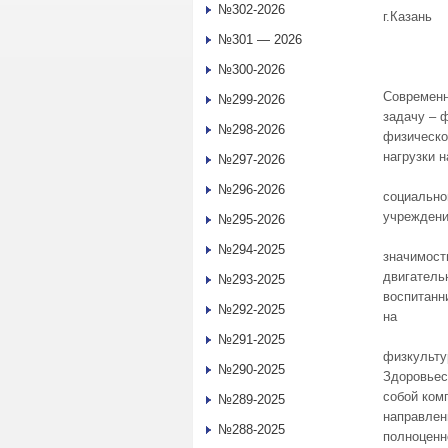
№302-2026
г.Казань
№301 — 2026
№300-2026
Современн
№299-2026
задачу – 
№298-2026
физическо
нагрузки н
№297-2026
№296-2026
социально
учреждени
№295-2026
№294-2025
значимост
двигатель
№293-2025
воспитанн
№292-2025
на
№291-2025
физкульту
№290-2025
Здоровьес
собой ком
№289-2025
направлен
№288-2025
полноценн