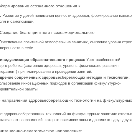
ирование осознанного отношения к
:
Развитие у детей понимания ценности здоровья, формирование навыко
оля и самопомощи.
ание благоприятного психоэмоционального
Обеспечение позитивной атмосферы на занятиях, снижение уровня стрес
веренности в себе.
ивидуализация образовательного процесса:
Учет особенностей
дого ребенка (состояние здоровья, уровень физического развития,
перамент) при планировании и проведении занятий.
дрение современных здоровьесберегающих методик и технологий:
ользование инновационных подходов в организации физкультурно-
оровительной работы.
 направления здоровьесберегающих технологий на физкультурных
е здоровьесберегающих технологий на физкультурных занятиях охваты
 ключевых направлений, которые взаимосвязаны и дополняют друг друга
изационно-педагогическое направление: