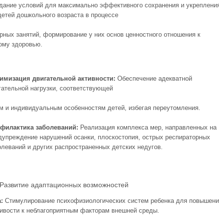
дание условий для максимально эффективного сохранения и укреплени
детей дошкольного возраста в процессе
рных занятий, формирование у них основ ценностного отношения к
ому здоровью.
имизация двигательной активности:
Обеспечение адекватной
гательной нагрузки, соответствующей
м и индивидуальным особенностям детей, избегая переутомления.
филактика заболеваний:
Реализация комплекса мер, направленных на
дупреждение нарушений осанки, плоскостопия, острых респираторных
олеваний и других распространенных детских недугов.
итие адаптационных возможностей
а:
Стимулирование психофизиологических систем ребенка для повышен
чивости к неблагоприятным факторам внешней среды.