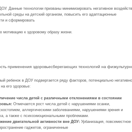
ДОУ. Данные технологии призваны минимизировать негативное воздейст
ельной среды на детский организм, повысить его адаптационные
ти и сформировать
ю мотивацию к здоровому образу жизни.
ость применения здоровьесберегающих технологий на физкультур
ый ребенок в ДОУ подвергается ряду факторов, потенциально негативн
на его здоровье:
личение числа детей с различными отклонениями в состоянии
ровья:
Отмечается рост числа детей с нарушениями осанки,
скостопием, аллергическими заболеваниями, нарушениями зрения и
ха, а также с психоэмоциональными проблемами.
жение двигательной активности вне ДОУ:
Урбанизация, повсеместное
пространение гаджетов, ограниченные