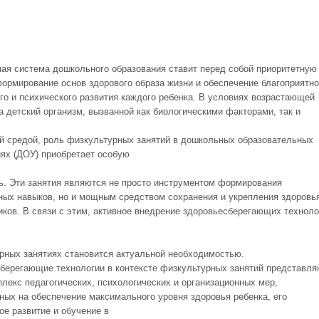
ая система дошкольного образования ставит перед собой приоритетную
формирование основ здорового образа жизни и обеспечение благоприятно
го и психического развития каждого ребенка. В условиях возрастающей
а детский организм, вызванной как биологическими факторами, так и
й средой, роль физкультурных занятий в дошкольных образовательных
ях (ДОУ) приобретает особую
ь. Эти занятия являются не просто инструментом формирования
ных навыков, но и мощным средством сохранения и укрепления здоровь
иков. В связи с этим, активное внедрение здоровьесберегающих техноло
рных занятиях становится актуальной необходимостью.
берегающие технологии в контексте физкультурных занятий представля
плекс педагогических, психологических и организационных мер,
ных на обеспечение максимального уровня здоровья ребенка, его
ое развитие и обучение в