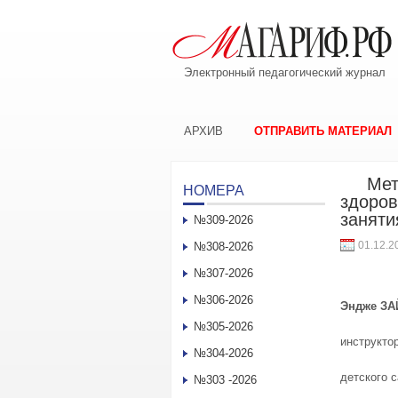
Электронный педагогический журнал
АРХИВ
ОТПРАВИТЬ МАТЕРИАЛ
Метод
НОМЕРА
здоров
заняти
№309-2026
01.12.2
№308-2026
№307-2026
№306-2026
Эндже З
А
№305-2026
инструкто
№304-2026
детского 
№303 -2026