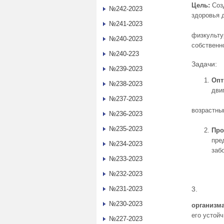
Цель:
Соз
№242-2023
здоровья 
№241-2023
физкульту
№240-2023
собственн
№240-223
Задачи:
№239-2023
Опт
№238-2023
дви
№237-2023
возрастны
№236-2023
№235-2023
Про
пре
№234-2023
заб
№233-2023
№232-2023
№231-2023
3. Разв
№230-2023
организм
его устой
№227-2023