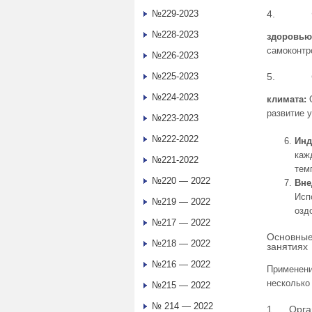
№229-2023
4. Форм
№228-2023
здоровью
самоконтр
№226-2023
№225-2023
5. Созд
№224-2023
климата:
развитие у
№223-2023
№222-2022
Инд
каж
№221-2022
тем
№220 — 2022
Вне
Исп
№219 — 2022
озд
№217 — 2022
Основные
№218 — 2022
занятиях
№216 — 2022
Применени
несколько
№215 — 2022
№ 214 — 2022
1. Орган