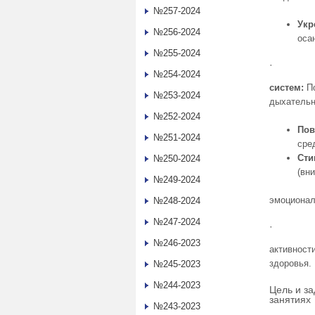
№257-2024
Укр
№256-2024
оса
№255-2024
· Разви
№254-2024
систем:
П
№253-2024
дыхатель
№252-2024
Пов
№251-2024
сре
Сти
№250-2024
(вн
№249-2024
эмоционал
№248-2024
№247-2024
· Форми
№246-2023
активност
здоровья.
№245-2023
№244-2023
Цель и з
занятиях
№243-2023