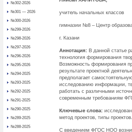
№302-2026
№301 — 2026
учитель начальных классов
№300-2026
гимназии №8 – Центр образов
№299-2026
г. Казани
№298-2026
№297-2026
Аннотация:
В данной статье р
№296-2026
технология формирования твор
Возможность формирования п
№295-2026
результате проектной деятель
№294-2025
предполагает самостоятельную
№293-2025
исследованию информации, тв
работать с различными источн
№292-2025
современным требованиям Ф
№291-2025
№290-2025
Ключевые слова:
исследовани
метод проектов, типы проектов
№289-2025
№288-2025
С введением ФГОС НОО возник