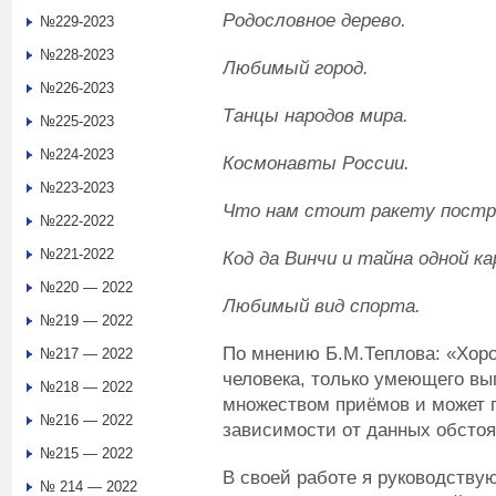
Родословное дерево.
№229-2023
№228-2023
Любимый город.
№226-2023
Танцы народов мира.
№225-2023
№224-2023
Космонавты России.
№223-2023
Что нам стоит ракету постр
№222-2022
№221-2022
Код да Винчи и тайна одной к
№220 — 2022
Любимый вид спорта.
№219 — 2022
По мнению Б.М.Теплова: «Хоро
№217 — 2022
человека, только умеющего вы
№218 — 2022
множеством приёмов и может 
№216 — 2022
зависимости от данных обстоя
№215 — 2022
В своей работе я руководству
№ 214 — 2022