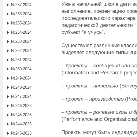
Уже в начальной школе дети во
№257-2024
выполнение, презентацию прое
№256-2024
исследовательского характера 
№255-2024
педагогической деятельности “
субъект “я учусь”.
№254-2024
№253-2024
Существуют различные класси
№252-2024
выделяет следующие
типы пр
№251-2024
–
проекты
–
сообщения или и
№250-2024
(Information and Research projec
№249-2024
–
проекты
–
интервью
(Survey
№248-2024
№247-2024
–
проект
–
производство
(Prod
№246-2023
–
проекты
–
ролевые игры и 
№245-2023
(Performance and Organisational
№244-2023
Проекты могут быть индивиду
№243-2023