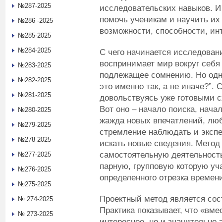
№287-2025
исследовательских навыков. И
помочь ученикам и научить их
№286 -2025
возможности, способности, ин
№285-2025
№284-2025
С чего начинается исследован
воспринимает мир вокруг себя
№283-2025
подлежащее сомнению. Но одн
№282-2025
это именно так, а не иначе?”. 
№281-2025
довольствуясь уже готовыми с
Вот оно – начало поиска, нач
№280-2025
жажда новых впечатлений, люб
№279-2025
стремление наблюдать и эксп
№278-2025
искать новые сведения. Метод 
самостоятельную деятельност
№277-2025
парную, групповую которую уч
№276-2025
определенного отрезка времен
№275-2025
Проектный метод является сос
№ 274-2025
Практика показывает, что «вме
№ 273-2025
интереснее, но и значительно