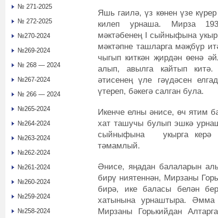
№ 271-2025
Яшь гаилә, үз көнен үзе күрер
№ 272-2025
килеп урнаша. Мирза 19
мәктәбенең I сыйныфына укырг
№270-2024
мәктәпне ташларга мәҗбүр итә
№269-2024
чыгып киткән җирдән өенә әй
№ 268 — 2024
алып, авылга кайтып китә.
әтисенең үле гәүдәсен елга
№267-2024
үтереп, бәкегә салган була.
№ 266 — 2024
№265-2024
Икенче елны әнисе, өч ятим б
хат ташучы булып эшкә урнаш
№264-2024
сыйныфына укырга керә 
№263-2024
тәмамлый.
№262-2024
Әнисе, яңадан балаларын алы
№261-2024
бирү ниятеннән, Мирзаны Горь
№260-2024
бирә, ике баласы белән бе
№259-2024
хатынына урнаштыра. Әмма
Мирзаны Горькийдан Алтарг
№258-2024