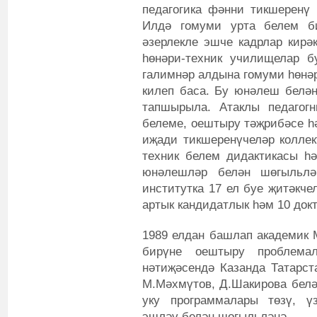
педагогика фәнни тикшеренү 
Илдә гомуми урта белем б
әзерлекле эшче кадрлар кирәк
һөнәри-техник училищелар б
галимнәр алдына гомуми һөнә
килеп баса. Бу юнәлеш белән
тапшырыла. Атаклы педагогн
белеме, оештыру тәҗрибәсе һә
иҗади тикшеренүчеләр коллек
техник белем дидактикасы һә
юнәлешләр белән шөгыльлә
институтка 17 ел буе җитәкче
артык кандидатлык һәм 10 док
1989 елдан башлап академик 
бирүне оештыру проблема
нәтиҗәсендә Казанда Татарст
М.Мәхмүтов, Д.Шакирова белән
уку программалары төзү, үз
эшләү белән шөгыльләнә.