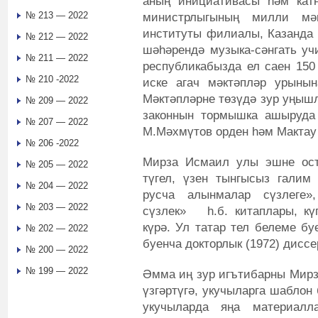
аның инициативасы һәм ка
№ 213 — 2022
министрлыгының милли мәк
институты филиалы, Казанда 
№ 212 — 2022
шәһәрендә музыка-сәнгать уч
№ 211 — 2022
республикабызда ел саен 150
№ 210 -2022
иске агач мәктәпләр урынын
Мәктәпләрне төзүдә зур уңышл
№ 209 — 2022
законнын тормышка ашыруда
№ 207 — 2022
М.Мәхмүтов орден һәм Мактау
№ 206 -2022
Мирза Исмаил улы эшне ост
№ 205 — 2022
түгел, үзен тынгысыз галим 
№ 204 — 2022
русча алынмалар сүзлеге»,
№ 203 — 2022
сүзлек» һ.б. китаплары, кү
күрә. Ул татар тел белеме бу
№ 202 — 2022
буенча докторлык (1972) дисс
№ 200 — 2022
№ 199 — 2022
Әмма иң зур игътибарны Мирз
үзгәртүгә, укучыларга шаблон 
укучыларда яңа материалл