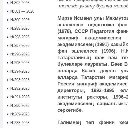
№302-2026
телендә укыту буенча мето
№301 — 2026
Мирза Исмаил улы Мәхмүтов 
№300-2026
эшлеклесе, педагогика фән
№299-2026
(1978), CCCР Педагогия фәнн
№298-2026
мәгариф академиясенең 
академиясенең (1991) хакыйк
№297-2026
фән эшлеклесе (1996), Н.
№296-2026
Татарстанның фән һәм тех
№295-2026
бүләкләре лауреаты. Бөек В
елларда Казан дәүләт уни
№294-2025
елларда Татарстан мәгари
№293-2025
Россия мәгариф академиясе
№292-2025
директоры, 1992–1995 ел
институты ректоры, 1996–
№291-2025
академиясенең социаль-икъ
№290-2025
сәркәтибе.
№289-2025
Галимнең төп фәнни хез
№288-2025