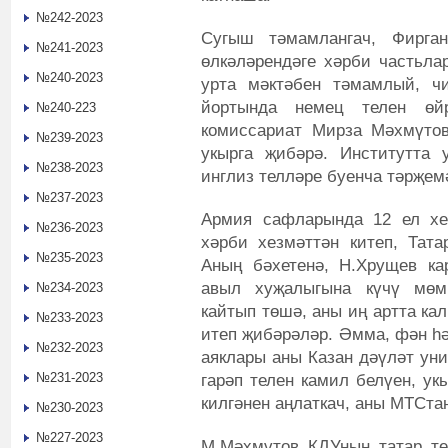
№242-2023
Сугыш тәмамлангач, Фирган
№241-2023
өлкәләрендәге хәрби частьла
№240-2023
урта мәктәбен тәмамлый, ч
йортында немец телен өй
№240-223
комиссариат Мирза Мәхмүтов
№239-2023
укырга җибәрә. Институтта
№238-2023
инглиз телләре буенча тәрҗем
№237-2023
Армия сафларында 12 ел хез
№236-2023
хәрби хезмәттән китеп, Тата
№235-2023
Аның бәхетенә, Н.Хрущев ка
авыл хуҗалыгына күчү мөмк
№234-2023
кайтып төшә, аны иң артта к
№233-2023
итеп җибәрәләр. Әмма, фән һә
№232-2023
аяклары аны Казан дәүләт уни
№231-2023
гарәп телен камил белүен, у
килгәнен аңлаткач, аны МТСта
№230-2023
№227-2023
М.Мәхмүтов КДУның татар те