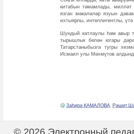
китабын тәмамлады, милләт
язган мәкаләләр язуын дәвам
ихтыярлы, интеллигентлы, үт
Шундый катлаулы һәм авыр т
тырышлык белән югары дәрә
Татарстаныбызга тугры хез
Исмаил улы Мәхмүтов алдында
Заһирә КАМАЛОВА
,
Рәшит 
© 2026 Электронный педа