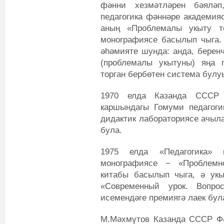
фәнни хезмәтләрен бәял
педагогика фәннәре академияс
аның «Проблемалы укыту т
монографиясе басылып чыга. 
әһәмияте шунда: анда, беренч
(проблемалы укытуны) яңа 
торган бербөтен система булу
1970 елда Казанда СССР 
каршындагы Гомуми педагоги
дидактик лабораториясе ачыл
була.
1975 елда «Педагогика»
монографиясе − «Проблемн
китабы басылып чыга, ә ук
«Современный урок. Вопр
исемендәге премиягә лаек бул
М.Мәхмүтов Казанда СССР Фә