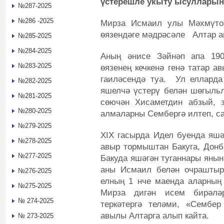
үстерешле укыту ысулларын
№287-2025
№286 -2025
Мирза Исмаил улы Мәхмүто
өязендәге мәдрәсәле Алтар а
№285-2025
№284-2025
Аның әнисе Зәйнәп апа 19
№283-2025
өязенең кечкенә генә татар 
гаиләсендә туа. Ул елларда
№282-2025
яшелчә үстерү белән шөгыльл
№281-2025
сөючән Хисаметдин абзый, 
№280-2025
алмаларны Сембергә илтеп, са
№279-2025
XIX гасырда Идел буенда яшәг
№278-2025
авыр тормыштан Бакуга, Донба
№277-2025
Бакуда яшәгән туганнары яны
аны Исмаил белән очраштыра
№276-2025
елның 1 нче маенда аларның 
№275-2025
Мирза дигән исем бирәлә
№ 274-2025
теркәтергә теләми, «Сембер
авылы Алтарга алып кайта.
№ 273-2025