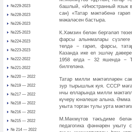
башлый, «Иностранный язык в
№229-2023
сан) «Татар мәктәбенә гарәп
№228-2023
мәкаләсен бастыра.
№226-2023
К.Хәмзин белән бергәләп төзе
№225-2023
фарсы алынмалары сүзлеге
№224-2023
телдә − гарәп, фарсы, тата
№223-2023
Казанда ике ел эшләү дәвере
№222-2022
1958 елда − 32 яшендә − Т
билгеләнә.
№221-2022
№220 — 2022
Татар милли мәктәпләрен са
зур тырышлык куя. СССР мәг
№219 — 2022
нчы елларында милли мәктәплә
№217 — 2022
күчерү юнәлеше алына. Әмма 
№218 — 2022
укыта торган тулы урта мәктәп
№216 — 2022
М.Мәхмүтов тәкъдиме белә
№215 — 2022
педагогика фәннәрен укыту 
№ 214 — 2022