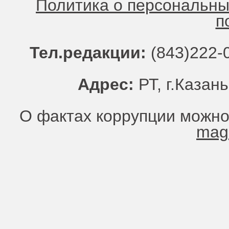
Политика о персональн
п
Тел.редакции:
(843)222-0
Адрес:
РТ, г.Казань
О фактах коррупции можно
mag