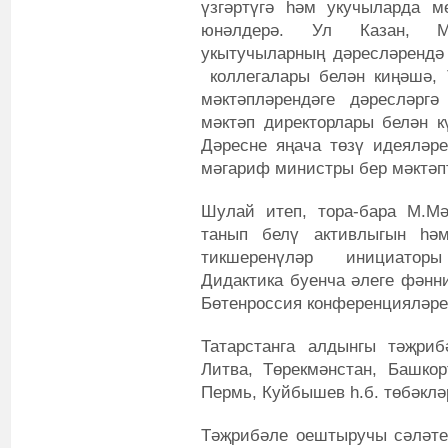
үзгәртүгә һәм укучыларда м
юнәлдерә. Ул Казан, Мә
укытучыларның дәресләрендә
коллегалары белән киңәшә, 
мәктәпләрендәге дәресләрг
мәктәп директорлары белән к
Дәресне яңача төзү идеяләре
мәгариф министры бер мәктәпт
Шулай итеп, тора-бара М.М
танып белү активлыгын һәм
тикшеренүләр инициаторы
Дидактика буенча әлеге фәнн
Бөтенроссия конференцияләре
Татарстанга алдынгы тәҗриб
Литва, Төрекмәнстан, Башкорт
Пермь, Куйбышев һ.б. төбәклә
Тәҗрибәле оештыручы сәләте