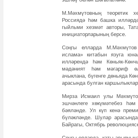
М.Мәхмүтовның теоретик х
Россиядә һәм башка илләрдә
гыйльми хезмәт авторы, Та
инициаторларының берсе.
Соңгы елларда М.Мәхмүто
ислама» китабын язуга юнә
илләрендә һәм Көньяк-Көнч
мәдәният һәм мәгариф өл
ачыклана, бүгенге дөньяда К
арасында булган каршылыклар
Мирза Исмаил улы Мәхмүтов
эшчәнлеге хөкүмәтебез һәм
бәяләнде. Ул күп кенә прем
бүләкләнде. Шулар арасында
Байрагы, Октябрь революцияс
Соңгы елларда, каты авыруын