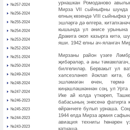
урнашкан Ромоданово авылын
№257-2024
Мирза VII сыйныфны шунда 
№256-2024
елның көзендә VIII сыйныфка 
№255-2024
эшләргә дә өлгерә, китапханә
кышында ул әнисе урынына 
№254-2024
Дракига окоп казырга китә, 
№253-2024
яши. 1942 елны ач-ялангач Мир
№252-2024
Мирзаны район үзәге Ләмбр
№251-2024
җибәрәләр, ә аны тәмамлагач,
№250-2024
билгелиләр. Бервакыт ул ва
№249-2024
хәлсезләнеп йоклап китә, 
эшләмәгән өчен, төрмә 
№248-2024
киңәшләшкәннән соң, ул Урта 
№247-2024
Ике ай юлда үткәреп, Ташке
№246-2023
бабасының энесенә фатирга к
өйрәнчеге булып урнаша. Со
№245-2023
1944 елда Мирза армия сафын
№244-2023
авиация технигы һөнәрен ү
№243-2023
катнаша.