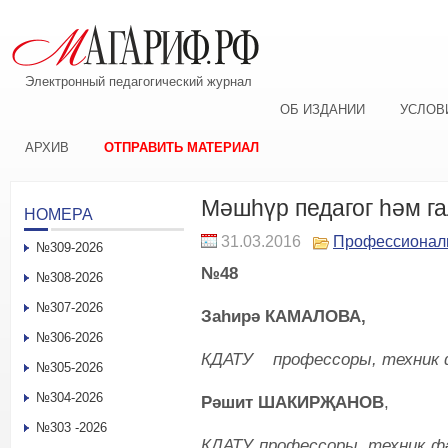
Электронный педагогический журнал
ОБ ИЗДАНИИ
УСЛОВ
АРХИВ
ОТПРАВИТЬ МАТЕРИАЛ
Мәшһүр педагог һәм г
НОМЕРА
31.03.2016
Профессионал
№309-2026
№48
№308-2026
№307-2026
Заһирә К
АМАЛОВА
,
№306-2026
КДАТУ
профессоры, техник 
№305-2026
№304-2026
Рәшит ШАКИРҖАНОВ
,
№303 -2026
КДАТУ
профессоры, техник ф