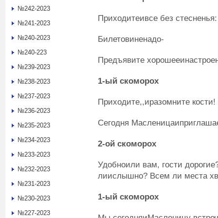
№242-2023
Приходитеивсе без стесненья:
№241-2023
№240-2023
Билетовиненадо-
№240-223
Предъявите хорошееинастроен
№239-2023
1
-ый
скоморох
№238-2023
№237-2023
Приходите,,иразомните кости!
№236-2023
Сегодня Масленицаиприглашае
№235-2023
№234-2023
2
-ой
скоморох
№233-2023
Удобноили вам, гости дороги
№232-2023
лиислышно? Всем ли места х
№231-2023
1
-ый
скоморох
№230-2023
№227-2023
Мы сегодняиМасленицу встреч