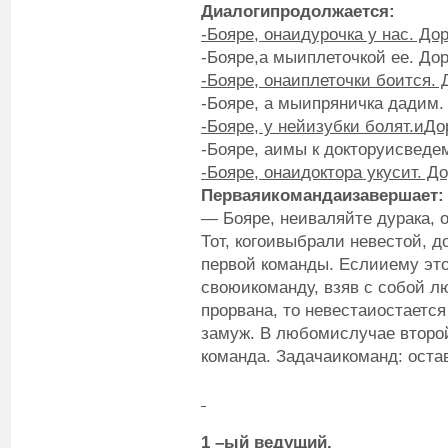
Диалог
и
продолжается:
-Бояре, она
и
дурочка у нас. Дор
-Бояре,а мыиплеточкой ее. Дор
-Бояре, она
и
плеточки боится. 
-Бояре, а мыипряничка дадим.
-Бояре, у ней
и
зубки болят.
и
До
-Бояре, аимы к докторуисведе
-Бояре, она
и
доктора укусит. До
Первая
и
команда
и
завершает:
— Бояре, неиваляйте дурака, 
Тот, когоивыбрали невестой, 
первой команды. Еслииему это
своюикоманду, взяв с собой л
прорвана, то невестаиостаетс
замуж. В любомислучае второ
команда. Задачаикоманд: оста
1
–ый
ведущий
.