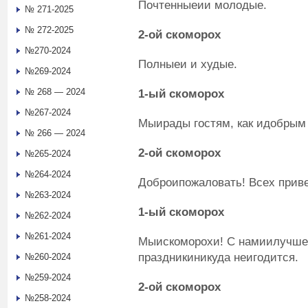
Почтенныеии молодые.
№ 271-2025
№ 272-2025
2
-ой
скоморох
№270-2024
Полныеи и худые.
№269-2024
№ 268 — 2024
1
-ый
скоморох
№267-2024
Мыирады гостям, как идобрым
№ 266 — 2024
2
-ой
скоморох
№265-2024
№264-2024
Доброипожаловать! Всех прив
№263-2024
1
-ый
скоморох
№262-2024
№261-2024
Мыискоморохи! С намиилучше 
праздникиникуда неигодится.
№260-2024
№259-2024
2
-ой
скоморох
№258-2024