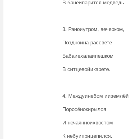
В банеипарится медведь.
3. Раноиутром, вечерком,
Поздноина рассвете
Бабаиехалаипешком
В ситцевойикарете.
4. Междуинебом ииземлёй
Поросёнокирылся
И нечаянноихвостом
К небуиприцепился.