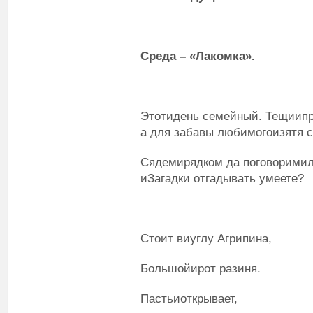
Среда – «Лакомка».
Этотидень семейный. Тещиипр
а для забавы любимогоизятя 
Сядемирядком да поговорими
иЗагадки отгадывать умеете?
Стоит виуглу Агрипина,
Большойирот разиня.
Пастьиоткрывает,