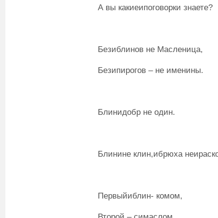
А вы какиеипоговорки знаете?
Безиблинов не Масленица,
Безипирогов – не именины.
Блинидобр не один.
Блинине клин,ибрюха неираско
Первыйиблин- комом,
Второй – симаслом,