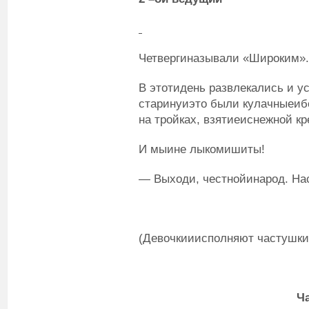
Четвергиназывали «Широким».
В этотидень развлекались и у
старинуиэто были кулачныеибо
на тройках, взятиеиснежной кр
И мыине лыкомишиты!
— Выходи, честнойинарод. Нас
(Девочкииисполняют частушки
Ч