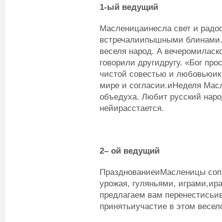
1
-ый
ведущий
Масленицаинесла свет и радос
встречалиипышными блинами.
веселя народ. А вечеромиласк
говорили другидругу. «Бог пр
чистой совестью и любовьюик
мире и согласии.иНеделя Мас
объедуха. Любит русский наро
нейирасстается.
2
– ой
ведущий
ПразднованиеиМасленицы соп
урожая, гуляньями, играми,и
предлагаем вам перенестисьив
принятьиучастие в этом весел