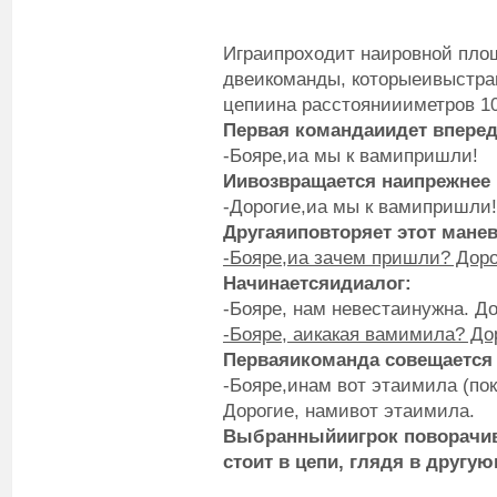
Играипроходит наировной пло
двеикоманды, которыеивыстра
цепиина расстояниииметров 10
Первая команда
и
идет вперед
-Бояре,иа мы к вамипришли!
И
и
возвращается на
и
прежнее 
-Дорогие,иа мы к вамипришли!
Другая
и
повторяет этот манев
-Бояре,
и
а зачем пришли? Доро
Начинается
и
диалог:
-Бояре, нам невестаинужна. Д
-Бояре, а
и
какая вам
и
мила? Дор
Первая
и
команда совещается
-Бояре,инам вот этаимила (по
Дорогие, намивот этаимила.
Выбранный
и
игрок поворачи
стоит в цепи, глядя в другую