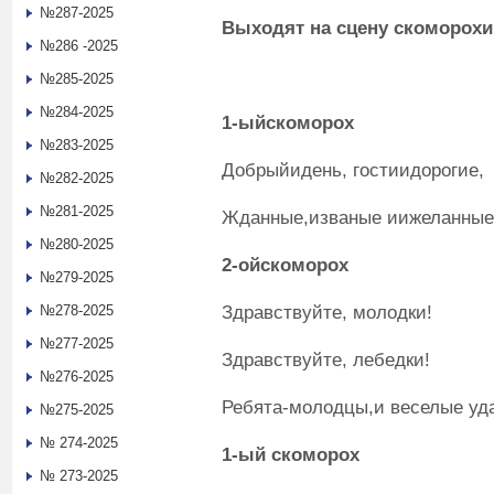
№287-2025
Выходят на сцену скоморохи
№286 -2025
№285-2025
№284-2025
1
-ый
скоморох
№283-2025
Добрыйидень, гостиидорогие,
№282-2025
№281-2025
Жданные,изваные иижеланные
№280-2025
2
-ой
скоморох
№279-2025
Здравствуйте, молодки!
№278-2025
№277-2025
Здравствуйте, лебедки!
№276-2025
Ребята-молодцы,и веселые уд
№275-2025
№ 274-2025
1
-ый
скоморох
№ 273-2025