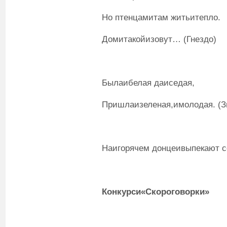
Но птенцамитам житьитепло.
Домитакойизовут… (Гнездо)
Былаибелая даиседая,
Пришлаизеленая,имолодая. (З
Наигорячем донцеивыпекают с
Конкурси«Скороговорки»