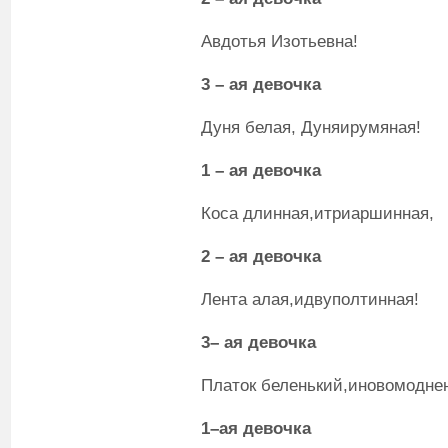
Авдотья Изотьевна!
3
– ая
девочка
Дуня белая, Дуняирумяная!
1
– ая
девочка
Коса длинная,итриаршинная,
2
– ая
девочка
Лента алая,идвуполтинная!
3
– ая
девочка
Платок беленький,иновомодне
1
–ая
девочка