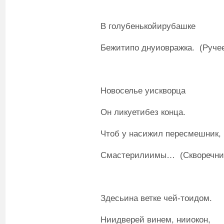
В голубенькойирубашке
Бежитипо днуиовражка. (Ручее
Новоселье уискворца
Он ликуетибез конца.
Чтоб у насижил пересмешник,
Смастерилиимы… (Скворечни
Здесьина ветке чей-тоидом.
Ниидверей винем, нииокон,