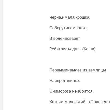
Черна,имала крошка,
Соберутинемножко,
В водеиповарят
Ребятаисъедят. (Каша)
Первымиивылез из землицы
Наипроталинке.
Онимороза неибоится,
Хотьии маленький. (Подснежн