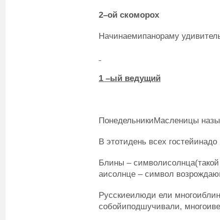
2
–ой
скоморох
Начинаемипанораму удивител
1
–ый
ведущий
ПонедельникиМасленицы назы
В этотидень всех гостейинадо
Блины – символисолнца(такой 
аисолнце – символ возрожда
Русскиеилюди ели многоиблин
собойиподшучивали, многоиве