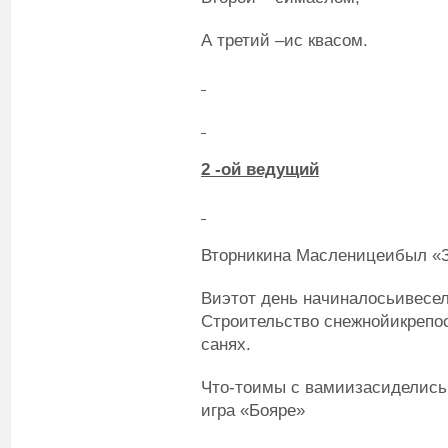
А третий –ис квасом.
2
-ой
ведущий
Вторникина Масленицеибыл «
Виэтот день начиналосьивесел
Строительство снежнойикрепост
санях.
Что-тоимы с вамиизасиделись.
игра «Бояре»