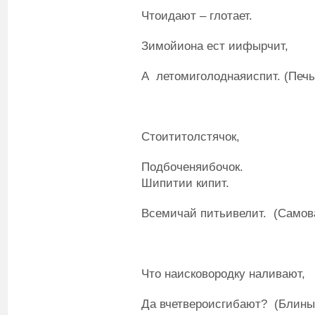
Чтоидают – глотает.
Зимойиона ест иифырчит,
А летомиголоднаяиспит. (Печь
Стоититолстячок,
Подбоченяибочок.
Шипитии кипит.
Всемичай питьивелит. (Самов
Что наисковородку наливают,
Да вчетвероисгибают? (Блины