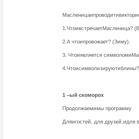
Масленицаипроводитивиктори
1.ЧтоивстречаетМасленица? (В
2.А чтоипровожает? (Зиму).
3. Чтоиявляется символомиМа
4.Чтоисимволизируютиблины? 
1
–ый
скоморох
Продолжаемимы программу
Дляигостей, для друзей,идля в