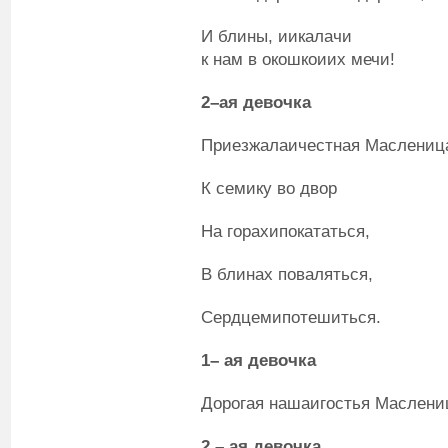
И блины, иикалачи
к нам в окошкоиих мечи!
2
–ая
девочка
Приезжалаичестная Маслениц
К семику во двор
На горахипокататься,
В блинах поваляться,
Сердцемипотешиться.
1
– ая
девочка
Дорогая нашаигостья Маслени
2
– ая
девочка