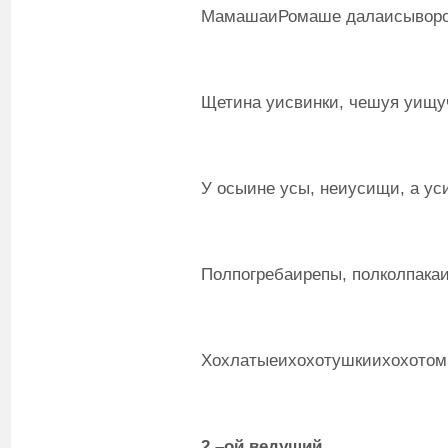
МамашаиРомаше далаисыворот
Щетина уисвинки, чешуя уищу
У осыине усы, неиусищи, а ус
Полпогребаирепы, полколпакаи
Хохлатыеихохотушкиихохотом х
2
–ой
ведущий