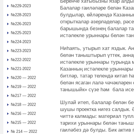
Беренче хатыбызны язар алды
№229-2023
Балалар гаиләләре белән Каз
булдылар, өйләрендә Казанны
№228-2023
открыткалар әзерләделәр, рәс
№226-2023
барышында безнең балалар та
№225-2023
истәлекле урыннары белән та
№224-2023
Ниһаять, утырып хат яздык. А
№223-2023
белән таныштырып үттек, анн
№222-2022
истәлекле урыннары турында 
Казанның истәлекле урыннары 
№221-2022
битләр, татар телендә китап 
№220 — 2022
белән ясаган лалә чәчәкләрен
№219 — 2022
танышыйк» сүзе һәм бала исе
№217 — 2022
Шулай итеп, балалар белән б
№218 — 2022
шушы проектка нигез салдык. Ә
№216 — 2022
читтә калмады: материал туп
тарихи урыннары белән таныш
№215 — 2022
гаиләбез дә булды. Бик актив
№ 214 — 2022