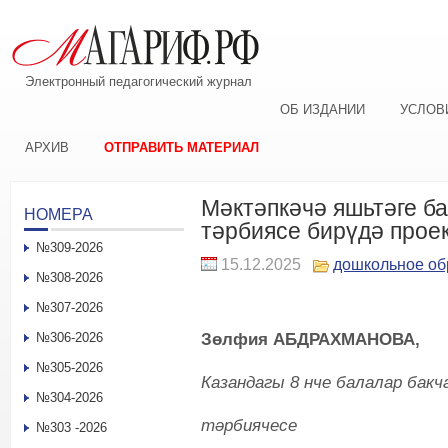
Электронный педагогический журнал
ОБ ИЗДАНИИ
УСЛОВ
АРХИВ
ОТПРАВИТЬ МАТЕРИАЛ
Мәктәпкәчә яшьтәге б
НОМЕРА
тәрбиясе бирүдә прое
№309-2026
15.12.2025
дошкольное об
№308-2026
№307-2026
Зөлфия АБДРАХМАНОВА,
№306-2026
№305-2026
Казандагы 8 нче балалар бакч
№304-2026
тәрбиячесе
№303 -2026