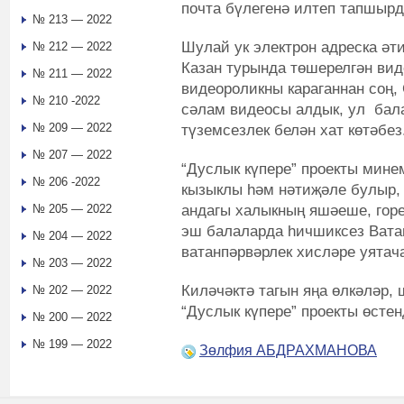
почта бүлегенә илтеп тапшырд
№ 213 — 2022
Шулай ук электрон адреска әт
№ 212 — 2022
Казан турында төшерелгән вид
№ 211 — 2022
видеороликны караганнан соң,
№ 210 -2022
сәлам видеосы алдык, ул бала
№ 209 — 2022
түземсезлек белән хат көтәбез
№ 207 — 2022
“Дуслык күпере” проекты минем
№ 206 -2022
кызыклы һәм нәтиҗәле булыр,
андагы халыкның яшәеше, горе
№ 205 — 2022
эш балаларда һичшиксез Ватан
№ 204 — 2022
ватанпәрвәрлек хисләре уятача
№ 203 — 2022
Киләчәктә тагын яңа өлкәләр, 
№ 202 — 2022
“Дуслык күпере” проекты өсте
№ 200 — 2022
№ 199 — 2022
Зөлфия АБДРАХМАНОВА