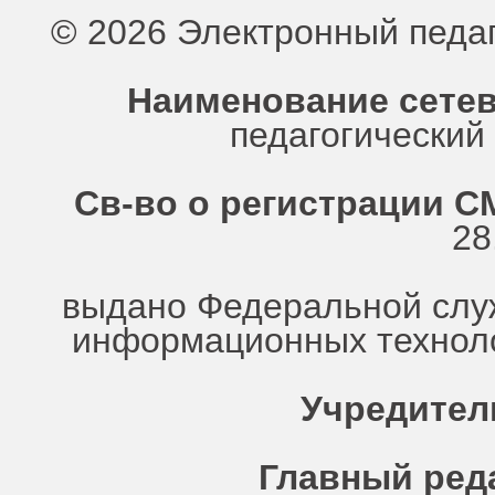
© 2026 Электронный педа
Наименование сетев
педагогически
Св-во о регистрации СМ
28
выдано Федеральной служ
информационных техноло
Учредител
Главный ред