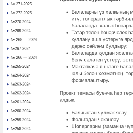
№ 271-2025
Балаларны үз халкының м
№ 272-2025
итү, толерантлык тәрбиял
№270-2024
балаларда халык һөнәрлә
№269-2024
Татар телен һөнәрчелек һ
куллану аша үстерүгә ярд
№ 268 — 2024
дөрес сөйләм булдыру;
№267-2024
Балаларда кулдан ясалга
№ 266 — 2024
белү сәләтен үстерү, эст
Мәктәпкәчә яшьтәге бала
№265-2024
юлы белән хезмәтнең төр
№264-2024
формалаштыру.
№263-2024
Проект темасы буенча һәр төр
№262-2024
алдык.
№261-2024
№260-2024
Балчыктан чүлмәк ясау
Фольгадан чеканлау
№259-2024
Шоперларны (заманча чүп
№258-2024