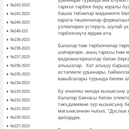
урыннары турында мәгълүмат
№242-2023
тарихи тәрбия бирү коралы бу
башка төбәкләр мәдәнияте бел
№241-2023
карата төшенчәләр формалашт
№240-2023
үзлекләрен үстерүгә, шулай ук
№240-223
тәрбияләүгә ярдәм итә.
№239-2023
Балалар һәм тәрбиячеләр төрл
№238-2023
шәһәрләре, аның тарихы һәм 
№237-2023
видеоматериаллар белән бергә
алышалар. Хат алышу барышы
№236-2023
истәлекле урыннары, һәйкәллә
№235-2023
вакыйгалары турында белем а
№234-2023
Бу юнәлеш миндә кызыксыну у
№233-2023
балалар бакчасы белән элемтә
№232-2023
тәкъдимемне зур кызыксыну бе
№231-2023
мәгънәсеннән чыгып, “Дуслык 
җибәрдек.
№230-2023
№227-2023