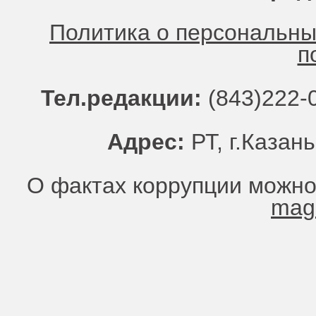
Политика о персональн
п
Тел.редакции:
(843)222-0
Адрес:
РТ, г.Казань
О фактах коррупции можно
mag