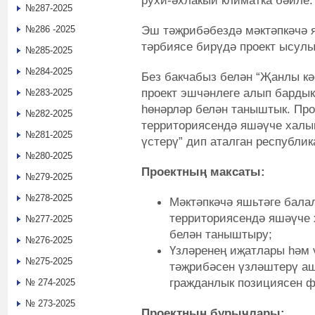
рухи-әхлакый климатка бәйле.
№287-2025
Эш тәҗрибәбездә мәктәпкәчә я
№286 -2025
тәрбиясе бирүдә проект ысулы
№285-2025
№284-2025
Без бакчабыз белән “Җанлы кә
проект эшчәнлеге алып бардык
№283-2025
һөнәрләр белән таныштык. Про
№282-2025
территориясендә яшәүче халык
№281-2025
үстерү” дип аталган республи
№280-2025
Проектның максаты:
№279-2025
№278-2025
Мәктәпкәчә яшьтәге бала
территориясендә яшәүче 
№277-2025
белән таныштыру;
№276-2025
Үзләренең иҗатлары һәм 
№275-2025
тәҗрибәсен үзләштерү аш
гражданлык позициясен 
№ 274-2025
№ 273-2025
Проектның бурычлары: