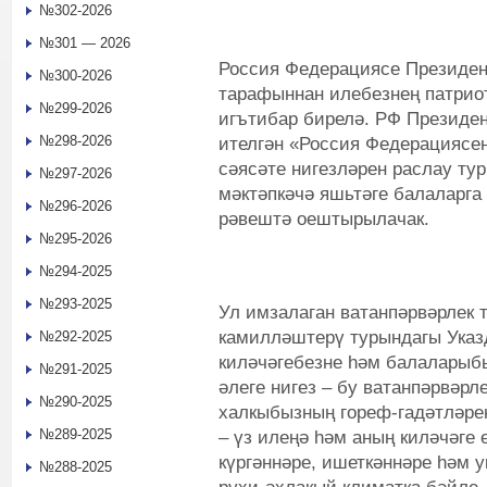
№302-2026
№301 — 2026
Россия Федерациясе Президе
№300-2026
тарафыннан илебезнең патриот
№299-2026
игътибар бирелә. РФ Президен
№298-2026
ителгән «Россия Федерациясен
сәясәте нигезләрен раслау ту
№297-2026
мәктәпкәчә яшьтәге балаларга
№296-2026
рәвештә оештырылачак.
№295-2026
№294-2025
№293-2025
Ул имзалаган ватанпәрвәрлек 
камилләштерү турындагы Указд
№292-2025
киләчәгебезне һәм балаларыбы
№291-2025
әлеге нигез – бу ватанпәрвәрл
№290-2025
халкыбызның гореф-гадәтләрен
№289-2025
– үз илеңә һәм аның киләчәге
күргәннәре, ишеткәннәре һәм у
№288-2025