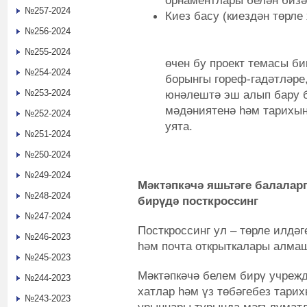
орнаментлары белән бизә
№257-2024
Киез басу (киездән тө
№256-2024
Мәктәпкәчә я
№255-2024
өчен бу проект темасы би
№254-2024
борынгы гореф-гадәтләре
№253-2024
юнәлештә эш алып бару 
мәдәниятенә һәм тарихын
№252-2024
уята.
№251-2024
№250-2024
№249-2024
Мәктәпкәчә яшьтәге балалар
№248-2024
бирүдә посткроссинг
№247-2024
Посткроссинг ул – төрле илдә
№246-2023
hәм почта открыткалары алмаш
№245-2023
Мәктәпкәчә белем бирү учрежд
№244-2023
хатлар һәм үз төбәгебез тарих
№243-2023