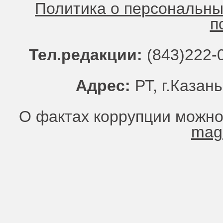
Политика о персональн
п
Тел.редакции:
(843)222-0
Адрес:
РТ, г.Казань
О фактах коррупции можно
mag