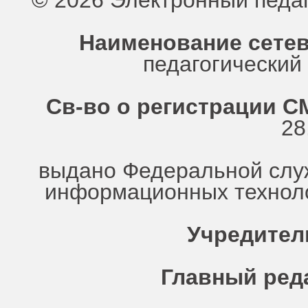
© 2026 Электронный педа
Наименование сетев
педагогически
Св-во о регистрации СМ
28
выдано Федеральной служ
информационных техноло
Учредител
Главный ред