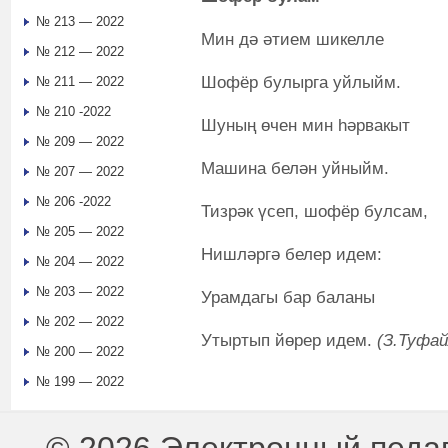
№ 213 — 2022
Мин дә әтием шикелле
№ 212 — 2022
Шофёр булырга уйлыйм.
№ 211 — 2022
№ 210 -2022
Шуның өчен мин һәрвакыт
№ 209 — 2022
Машина белән уйныйм.
№ 207 — 2022
№ 206 -2022
Тизрәк үсеп, шофёр булсам,
№ 205 — 2022
Нишләргә белер идем:
№ 204 — 2022
№ 203 — 2022
Урамдагы бар баланы
№ 202 — 2022
Утыртып йөрер идем.
(
З.Туфай
№ 200 — 2022
№ 199 — 2022