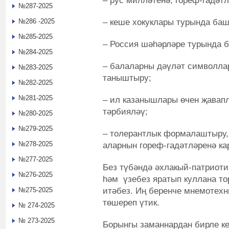
– рус милләтенә, гореф-гадәт
№287-2025
– кеше хокуклары турында ба
№286 -2025
№285-2025
– Россия шәһәрләре турында б
№284-2025
– балаларны дәүләт символлар
№283-2025
таныштыру;
№282-2025
№281-2025
– ил казанышлары өчен җавап
тәрбияләү;
№280-2025
№279-2025
– толерантлык формалаштыру,
№278-2025
аларнын гореф-гадәтләренә кар
№277-2025
Без түбәндә әхлакый-патриоти
№276-2025
һәм үзебез яратып куллана т
итәбез. Иң беренче мнемотехн
№275-2025
төшереп үтик.
№ 274-2025
№ 273-2025
Борынгы заманнардан бирле ке