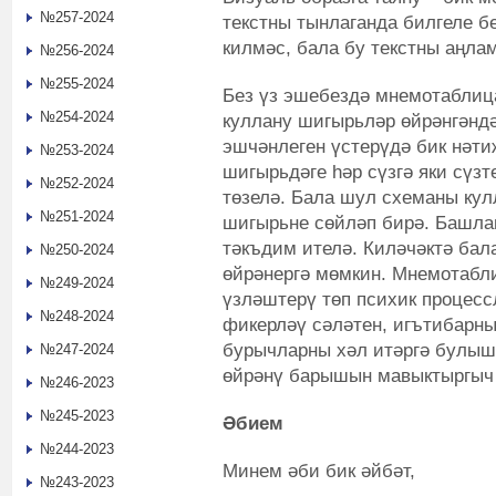
№257-2024
текстны тынлаганда билгеле б
килмәс, бала бу текстны аңла
№256-2024
№255-2024
Без үз эшебездә мнемотаблиц
№254-2024
куллану шигырьләр өйрәнгәндә
эшчәнлеген үстерүдә бик нәти
№253-2024
шигырьдәге һәр сүзгә яки сүз
№252-2024
төзелә. Бала шул схеманы кул
№251-2024
шигырьне сөйләп бирә. Башлан
тәкъдим ителә. Киләчәктә бала
№250-2024
өйрәнергә мөмкин. Мнемотабл
№249-2024
үзләштерү төп психик процессл
№248-2024
фикерләү сәләтен, игътибарны
бурычларны хәл итәргә булыш
№247-2024
өйрәнү барышын мавыктыргыч 
№246-2023
№245-2023
Әбием
№244-2023
Минем әби бик әйбәт,
№243-2023