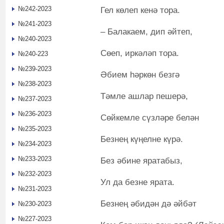
№242-2023
Гел көлеп кенә тора.
№241-2023
– Балакаем, дип әйтеп,
№240-2023
Сөеп, иркәләп тора.
№240-223
№239-2023
Әбием һәркөн безгә
№238-2023
Тәмле ашлар пешерә,
№237-2023
№236-2023
Сөйкемле сүзләре белән
№235-2023
Безнең күңелне күрә.
№234-2023
№233-2023
Без әбине яратабыз,
№232-2023
Ул да безне ярата.
№231-2023
Безнең әбидән дә әйбәт
№230-2023
№227-2023