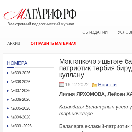
Электронный педагогический журнал
ОБ ИЗДАНИИ
УСЛОВ
АРХИВ
ОТПРАВИТЬ МАТЕРИАЛ
Мәктәпкәчә яшьтәге б
НОМЕРА
патриотик тәрбия бир
№309-2026
куллану
№308-2026
16.12.2022
Новости
№307-2026
Лилия ЯРХОМОВА, Ләйсән Х
№306-2026
Казандагы Балаларның үсеш ү
№305-2026
тәрбиячеләре
№304-2026
Балаларга әхлакый-патриотик 
№303 -2026