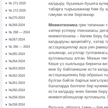
калдыру, буыннын-буынга күче
№ 271-2025
табарга тырышканнар һәм бу 
№ 272-2025
гомуми исем биргәннәр.
№270-2024
Мнемотехника
грек теленнән 
№269-2024
хәтер үстерү техникасы
дигә
№ 268 — 2024
мнемотехника – белем бирү б
№267-2024
калдыруны җиңеләйтү, хәтер т
ассоциацияләр аша уен рәвеш
№ 266 — 2024
алымнар, ысуллар тупланмасы.
№265-2024
кулланылыш алган. Монын төп
№264-2024
Кеше үз хыялында берничә ви
№263-2024
мие бу бәйләнешне истә калды
ассоциациянең бер образын гы
№262-2024
булган бәйле барлык мәгълүма
№261-2024
балаларда билгеле бер күнекм
№260-2024
истә калдыру өчен белем бирү
мнемотаблицалар кулланыла. М
№259-2024
№258-2024
Визуаль образга таяну – бик м