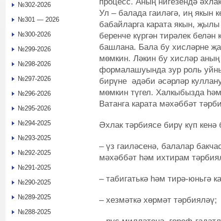
процесс. Аның нигезендә әхла
№302-2026
Ул – балада гаиләгә, иң якын к
№301 — 2026
бабайларга карата якын, җылы
№300-2026
беренче күргән тирәлек белән 
башлана. Бала бу хисләрне җа
№299-2026
мөмкин. Ләкин бу хисләр аны
№298-2026
формалашуында зур роль уйны
№297-2026
бирүне әдәби әсәрләр куллану
мөмкин түгел. Халкыбызда һәм
№296-2026
Ватанга карата мәхәббәт тәрб
№295-2026
№294-2025
Әхлак тәрбиясе бирү күп кенә 
№293-2025
– үз гаиләсенә, балалар бакча
№292-2025
мәхәббәт һәм ихтирам тәрбия
№291-2025
– табигатькә һәм тирә-юньгә 
№290-2025
№289-2025
– хезмәткә хөрмәт тәрбияләү;
№288-2025