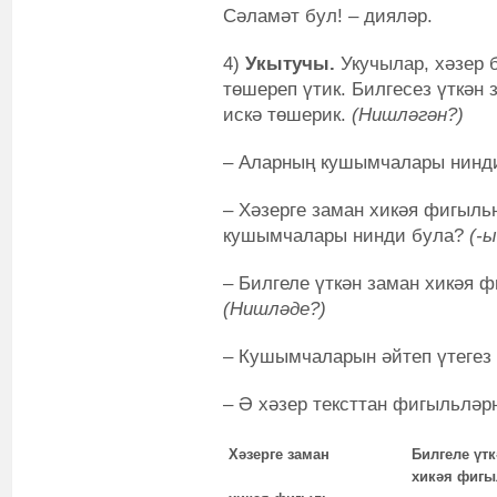
Сәламәт бул! – дияләр.
4)
Укытучы.
Укучылар, хәзер
төшереп үтик. Билгесез үткән
искә төшерик.
(Нишләгән?)
– Аларның кушымчалары нин
– Хәзерге заман хикәя фигыл
кушымчалары нинди була?
(-ы
– Билгеле үткән заман хикәя 
(Нишләде?)
– Кушымчаларын әйтеп үтегез
– Ә хәзер тексттан фигыльләр
Хәзерге заман
Билгеле үтк
хикәя фигы