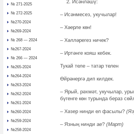
Исәнләшү:
№ 271-2025
№ 272-2025
– Исәнмесез, укучылар!
№270-2024
– Хәерле көн!
№269-2024
– Хәлләрегез ничек?
№ 268 — 2024
№267-2024
– Иртәнге кояш кебек.
№ 266 — 2024
Тукай теле – татар телен
№265-2024
№264-2024
Өйрәнергә дип килдек.
№263-2024
– Ярый, рәхмәт, укучылар, ур
№262-2024
бүгенге көн турында бераз сө
№261-2024
– Хәзер нинди ел фасылы?
(Яз
№260-2024
№259-2024
– Язның нинди ае?
(Март)
№258-2024