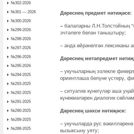
№302-2026
№301 — 2026
Дәреснең предмет нәтиҗәсе:
№300-2026
–
балаларны Л.Н.Толстойның “
№299-2026
эчтәлеге белән таныштыру;
№298-2026
– анда өйрәнелгән лексиканы 
№297-2026
№296-2026
Дәреснең метапредмет нәтиҗ
№295-2026
– укучыларның эзлекле фикерл
№294-2025
ориентлаша белүне үстерү, ф
№293-2025
– ситуатив күнегүләр аша уңа
№292-2025
күнекмәләрен диалогик сөйлә
№291-2025
Дәреснең шәхси нәтиҗәсе:
№290-2025
№289-2025
– укучыларда рус вәкилләренә
№288-2025
кызыксыну уяту;