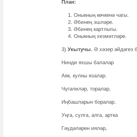
План:
Оныкның кечкенә чагы.
Әбинең эшләре.
Әбинең картлыгы.
Оныкның хезмәтләре.
3)
Укытучы.
Ә хәзер әйдәгез 
Нинди яхшы балалар
Аяк, кулны язалар.
Чүгәлиләр, торалар,
Иңбашларын боралар.
Уңга, сулга, алга, артка
Гәүдәләрен ияләр,