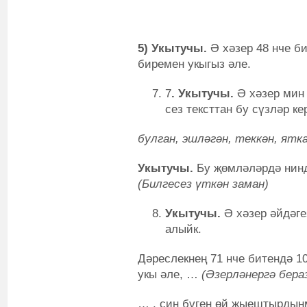
5) Укытучы.
Ә хәзер 48 нче би
биремен укыгыз әле.
7
. Укытучы.
Ә хәзер мин
сез тексттан бу сүзләр к
булган, эшләгән, теккән, ятка
Укытучы.
Бу җөмләләрдә нинд
(Билгесез үткән заман)
Укытучы.
Ә хәзер әйдәге
алыйк.
Дәреслекнең 71 нче битендә 10
укы әле, …
(Әзерләнергә бера
… , син бүген өй җыештырды