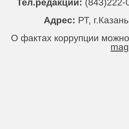
Тел.редакции:
(843)222-0
Адрес:
РТ, г.Казань
О фактах коррупции можно
mag