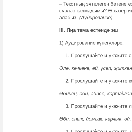
– Текстның эчтәлеген бөтене
сүзләр калмадымы? Ә хәзер и
алабыз.
(Аудирование)
III. Яңа тема өстендә эш
1) Аудирование күнегүләре.
Прослушайте и укажите сл
Әле, кечкенә, өй, үсеп, җиткән
Прослушайте и укажите к
Әбинең, әби, әбисе, картайган
Прослушайте и укажите л
Әби, онык, йомгак, карчык, өй,
Прослушайте и укажите, 