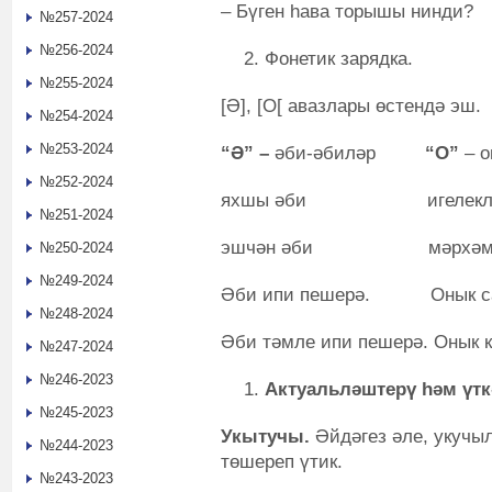
– Бүген һава торышы нинди?
№257-2024
№256-2024
Фонетик зарядка.
№255-2024
[Ә], [О[ авазлары өстендә эш.
№254-2024
№253-2024
“Ә” –
әби-әбиләр
“О”
– 
№252-2024
яхшы әби игелекле 
№251-2024
эшчән әби мәрхәмәт
№250-2024
№249-2024
Әби ипи пешерә. Онык сав
№248-2024
Әби тәмле ипи пешерә. Онык к
№247-2024
№246-2023
Актуальләштерү һәм үт
№245-2023
Укытучы.
Әйдәгез әле, укучыл
№244-2023
төшереп үтик.
№243-2023