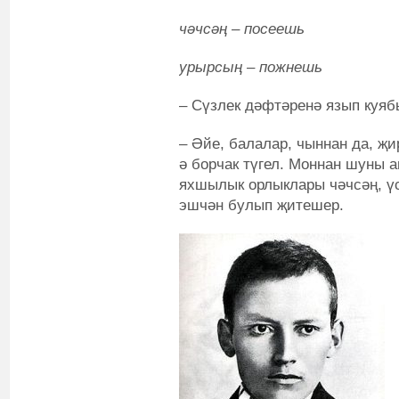
чәчсәң – посеешь
урырсың – пожнешь
– Сүзлек дәфтәренә язып куя
– Әйе, балалар, чыннан да, җи
ә борчак түгел. Моннан шуны а
яхшылык орлыклары чәчсәң, үс
эшчән булып җитешер.