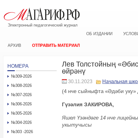
Электронный педагогический журнал
ОБ ИЗДАНИИ
УСЛОВ
АРХИВ
ОТПРАВИТЬ МАТЕРИАЛ
Лев Толстойның «Әбис
НОМЕРА
өйрәнү
№309-2026
30.11.2023
Начальная шко
№308-2026
(4 нче сыйныфта «Әдәби уку» 
№307-2026
Гүзәлия ЗАКИРОВА,
№306-2026
№305-2026
Яшел Үзәндәге 14 нче лицей
№304-2026
укытучысы
№303 -2026