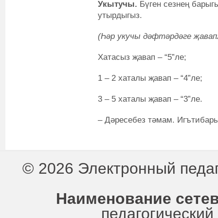
Укытучы.
Бүген сезнең барыг
утырдыгыз.
(Һәр укучы дәфтәрдәге җавап
Хатасыз җавап – “5”ле;
1 – 2 хаталы җавап – “4”ле;
3 – 5 хаталы җавап – “3”ле.
– Дәресебез тәмам. Игътибары
© 2026 Электронный педа
Наименование сетев
педагогически