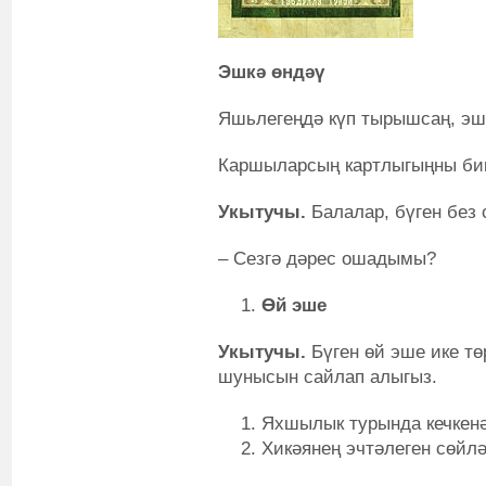
Эшкә өндәү
Яшьлегеңдә күп тырышсаң, эшк
Каршыларсың картлыгыңны бик
Укытучы.
Балалар, бүген без 
– Сезгә дәрес ошадымы?
Өй эше
Укытучы.
Бүген өй эше ике тө
шунысын сайлап алыгыз.
Яхшылык турында кечкенә 
Хикәянең эчтәлеген сөйлә