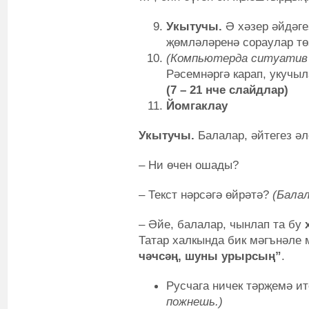
Укытучы.
Ә хәзер әйдәге
җөмләләренә сораулар тө
(Компьютерда ситуатив 
Рәсемнәргә карап, укучыл
(7 – 21 нче слайдлар)
Йомгаклау
Укытучы.
Балалар, әйтегез ә
– Ни өчен ошады?
– Текст нәрсәгә өйрәтә?
(Бала
– Әйе, балалар, чынлап та бу
Татар халкында бик мәгънәле м
чәчсәң, шуны урырсың”
.
Русчага ничек тәрҗемә и
пожнешь.
)