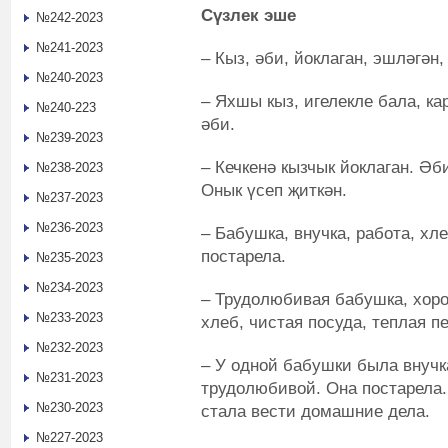
Сүзлек эше
№242-2023
№241-2023
– Кыз, әби, йоклаган, эшләгән,
№240-2023
– Яхшы кыз, игелекле бала, кар
№240-223
әби.
№239-2023
– Кечкенә кызчык йоклаган. Әб
№238-2023
Онык үсеп җиткән.
№237-2023
№236-2023
– Бабушка, внучка, работа, хле
постарела.
№235-2023
№234-2023
– Трудолюбивая бабушка, хоро
№233-2023
хлеб, чистая посуда, теплая пе
№232-2023
– У одной бабушки была внучк
№231-2023
трудолюбивой. Она постарела.
№230-2023
стала вести домашние дела.
№227-2023