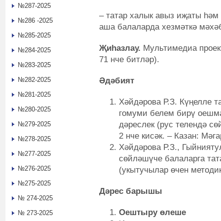
№287-2025
– татар халык авыз иҗаты һәм
№286 -2025
аша балаларда хезмәткә мәхәб
№285-2025
Җиһазлау.
Мультимедиа проект
№284-2025
71 нче битләр).
№283-2025
Әдәбият
№282-2025
№281-2025
Хәйдәрова Р.З. Күңелле т
№280-2025
гомуми белем бирү оешм
дәреслек (рус телендә сө
№279-2025
2 нче кисәк. – Казан: Мәг
№278-2025
Хәйдәрова Р.З., Гыйнияту
№277-2025
сөйләшүче балаларга тат
№276-2025
(укытучылар өчен методи
№275-2025
Дәрес барышы
№ 274-2025
Оештыру өлеше
№ 273-2025