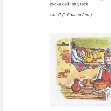
русча сөйләп үтәсе
килә?
(1 бала сөйли.)