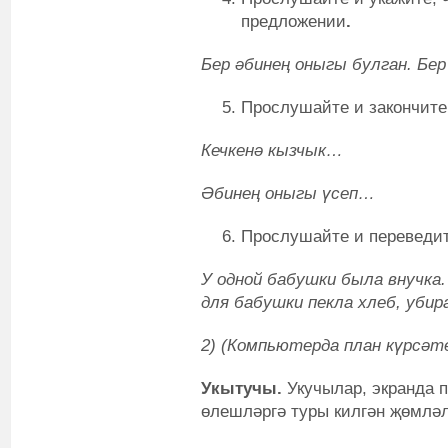
предложении
.
Бер әбинең оныгы булган. Бер
Прослушайте и закончите
Кечкенә кызчык…
Әбинең оныгы үсеп…
Прослушайте и переведит
У одной бабушки была внучка
для бабушки пекла хлеб, убир
2)
(Компьютерда план күрсәте
Укытучы.
Укучылар, экранда п
өлешләргә туры килгән җөмлә