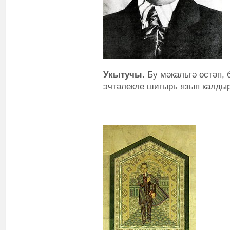
Укытучы.
Бу мәкальгә өстәп, 
эчтәлекле шигырь язып калдыр