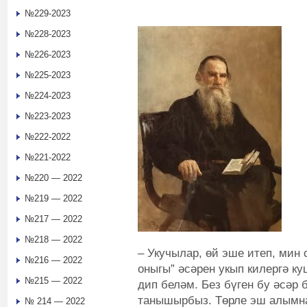
№229-2023
№228-2023
№226-2023
№225-2023
№224-2023
№223-2023
№222-2022
№221-2022
№220 — 2022
№219 — 2022
№217 — 2022
№218 — 2022
– Укучылар, өй эше итеп, мин 
№216 — 2022
оныгы” әсәрен укып килергә к
№215 — 2022
дип беләм. Без бүген бу әсәр 
танышырбыз. Төрле эш алымн
№ 214 — 2022