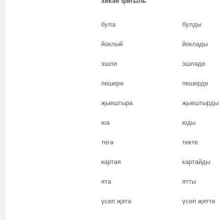
хикәя фигыль
була
булды
йоклый
йоклады
эшли
эшләде
пешерә
пешерде
җыештыра
җыештырды
юа
юды
тегә
текте
картая
картайды
ята
ятты
үсеп җитә
үсеп җитте