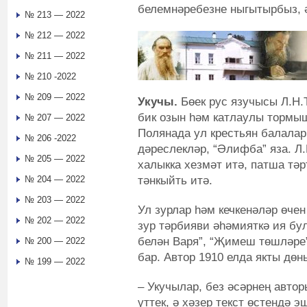
белемнәребезне ныгытырбыз, ә
№ 213 — 2022
№ 212 — 2022
№ 211 — 2022
№ 210 -2022
№ 209 — 2022
Укучы.
Бөек рус язучысы Л.Н.Т
бик озын һәм катлаулы тормыш
№ 207 — 2022
Полянада ул крестьян балалар
№ 206 -2022
дәреслекләр, “Әлифба” яза. Л
№ 205 — 2022
халыкка хезмәт итә, патша тә
тәнкыйть итә.
№ 204 — 2022
№ 203 — 2022
Ул зурлар һәм кечкенәләр өчен
№ 202 — 2022
зур тәрбияви әһәмияткә ия бу
белән Варя”, “Җимеш төшләре”
№ 200 — 2022
бар. Автор 1910 елда якты дө
№ 199 — 2022
– Укучылар, без әсәрнең авто
үттек, ә хәзер текст өстендә 