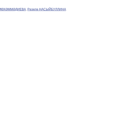
 МӨХӘММӘДИЕВА
,
Рәзилә НАСЫЙБУЛЛИНА