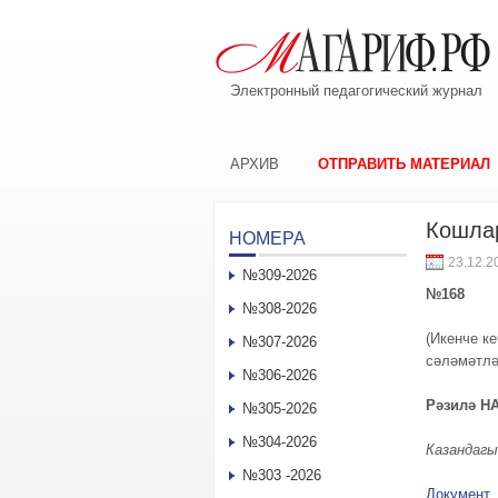
Электронный педагогический журнал
АРХИВ
ОТПРАВИТЬ МАТЕРИАЛ
Кошлар
НОМЕРА
23.12.2
№309-2026
№168
№308-2026
(Икенче к
№307-2026
сәләмәтлә
№306-2026
Рәзилә 
№305-2026
№304-2026
Казандагы
№303 -2026
Документ