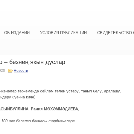
ОБ ИЗДАНИИ
УСЛОВИЯ ПУБЛИКАЦИИ
СВИДЕТЕЛЬСТВО 
 – безнең якын дуслар
020
Новости
ечкенәләр төркемендә сөйләм телен үстерү, танып белү, аралашу,
ндерү буенча кичә)
НАСЫЙБУЛЛИНА, Рания МӨХӘММӘДИЕВА,
 100 нче балалар бакчасы тәрбиячеләре