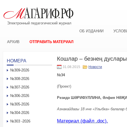
Электронный педагогический журнал
ОБ ИЗДАНИИ
УСЛОВ
АРХИВ
ОТПРАВИТЬ МАТЕРИАЛ
Кошлар – безнең дуслар
НОМЕРА
31.08.2015
Новости
№309-2026
№34
№308-2026
(Проект)
№307-2026
№306-2026
Резидә ШӘРИФУЛЛИНА, Әлфия НӘҖИ
№305-2026
Азнакайдагы 18 нче «Улыбка» балалар
№304-2026
Материал (файл .doc).
№303 -2026