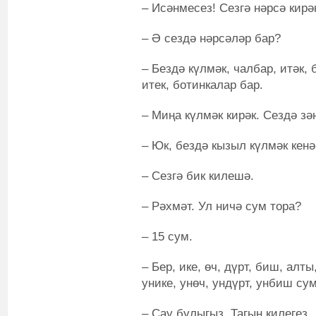
– Исәнмесез! Сезгә нәрсә кирә
– Ә сездә нәрсәләр бар?
– Бездә күлмәк, чалбар, итәк,
итек, ботинкалар бар.
– Миңа күлмәк кирәк. Сездә зә
– Юк, бездә кызыл күлмәк кенә
– Сезгә бик килешә.
– Рәхмәт. Ул ничә сум тора?
– 15 сум.
– Бер, ике, өч, дүрт, биш, алты
унике, унөч, ундүрт, унбиш су
– Сау булыгыз. Тагын килегез.