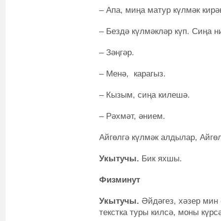
– Апа, миңа матур күлмәк кирә
– Бездә күлмәкләр күп. Сиңа 
– Зәңгәр.
– Менә, карагыз.
– Кызым, сиңа килешә.
– Рәхмәт, әнием.
Айгөлгә күлмәк алдылар, Айгө
Укытучы.
Бик яхшы.
Физминут
Укытучы.
Әйдәгез, хәзер мин 
текстка туры килсә, моны күрс