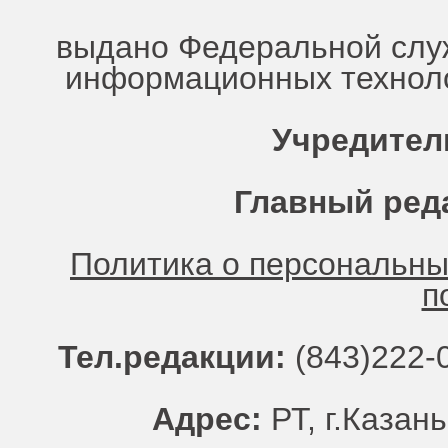
выдано Федеральной служ
информационных техноло
Учредител
Главный ред
Политика о персональн
п
Тел.редакции:
(843)222-0
Адрес:
РТ, г.Казань