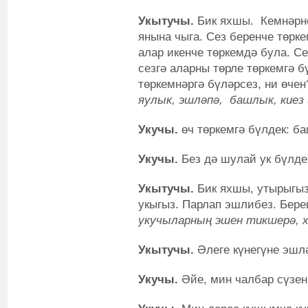
Укытучы.
Бик яхшы. Кемнәрне
янына чыга. Сез беренче төрк
алар икенче төркемдә була. Се
сезгә аларны төрле төркемгә б
төркемнәргә бүләрсез, ни өче
яулык, эшләпә, башлык, киез 
Укучы.
өч төркемгә бүлдек: ба
Укучы.
Без дә шулай ук бүлде
Укытучы.
Бик яхшы, утырыгыз.
укыгыз. Парлап эшлибез. Бер
укучыларның эшен тикшерә, 
Укытучы.
Әлеге күнегүне эшл
Укучы.
Әйе, мин чалбар сүзе