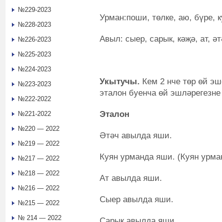
№229-2023
Урман:поши, төлке, аю, бүре, к
№228-2023
Авыл: сыер, сарык, кәҗә, ат, әт
№226-2023
№225-2023
№224-2023
Укытучы.
Кем 2 нче төр өй эш
№223-2023
эталон буенча өй эшләрегезне
№222-2022
Эталон
№221-2022
№220 — 2022
Әтәч авылда яши.
№219 — 2022
Куян урманда яши. (Куян урма
№217 — 2022
№218 — 2022
Ат авылда яши.
№216 — 2022
Сыер авылда яши.
№215 — 2022
№ 214 — 2022
Сарык авылда яши.