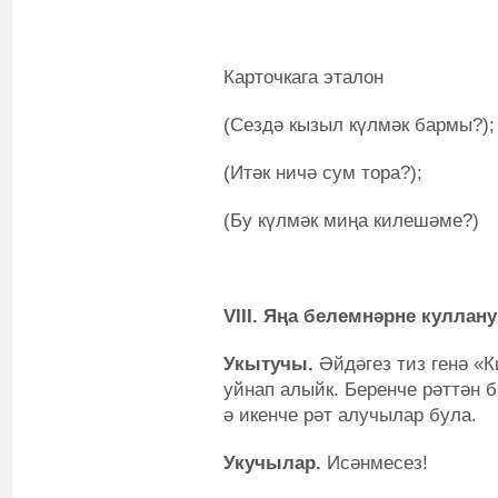
Карточкага эталон
(Сездә кызыл күлмәк бармы?);
(Итәк ничә сум тора?);
(Бу күлмәк миңа килешәме?)
VII
I.
Яңа белемнәрне куллану
Укытучы.
Әйдәгез тиз генә «
уйнап алыйк. Беренче рәттән 
ә икенче рәт алучылар була.
Укучылар.
Исәнмесез!