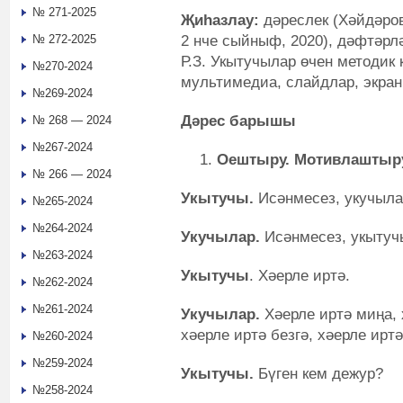
№ 271-2025
Җиһазлау:
дәреслек (Хәйдәрова
2 нче сыйныф, 2020), дәфтәрл
№ 272-2025
Р.З. Укытучылар өчен методик 
№270-2024
мультимедиа, слайдлар, экран
№269-2024
Дәрес барышы
№ 268 — 2024
№267-2024
Оештыру. Мотивлаштыр
№ 266 — 2024
Укытучы.
Исәнмесез, укучыла
№265-2024
№264-2024
Укучылар.
Исәнмесез, укытуч
№263-2024
Укытучы
. Хәерле иртә.
№262-2024
№261-2024
Укучылар.
Хәерле иртә миңа, 
хәерле иртә безгә, хәерле иртә
№260-2024
№259-2024
Укытучы.
Бүген кем дежур?
№258-2024