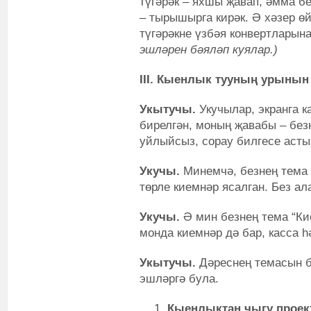
түгәрәк – яхшы җавап, әмма б
– тырышырга кирәк. Ә хәзер ө
түгәрәкне үзбәя конвертларын
эшләрен бәяләп куялар.)
III. Кыенлык тууның урынын
Укытучы.
Укучылар, экранга к
бирелгән, моның җавабы – без
уйлыйсыз, сорау билгесе асты
Укучы.
Минемчә, безнең тема 
төрле киемнәр ясалган. Без ал
Укучы.
Ә мин безнең тема “Ки
монда киемнәр дә бар, касса һ
Укытучы.
Дәреснең темасын бе
эшләргә була.
Кыенлыктан чыгу проек