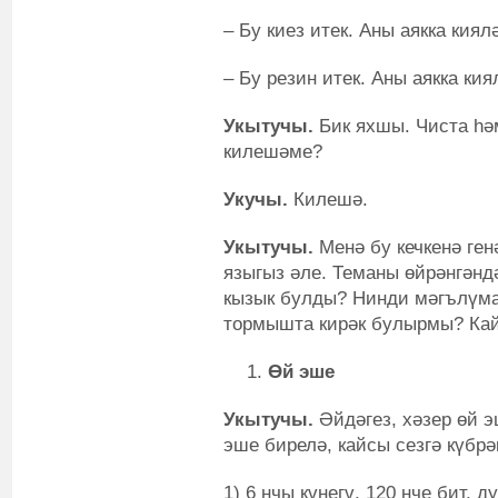
– Бу киез итек. Аны аякка киял
– Бу резин итек. Аны аякка ки
Укытучы.
Бик яхшы. Чиста һә
килешәме?
Укучы.
Килешә.
Укытучы.
Менә бу кечкенә ген
языгыз әле. Теманы өйрәнгәнд
кызык булды? Нинди мәгълүма
тормышта кирәк булырмы? Ка
Өй эше
Укытучы.
Әйдәгез, хәзер өй э
эше бирелә, кайсы сезгә күбр
1) 6 нчы күнегү, 120 нче бит, 