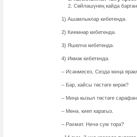
Сөйләшүнең кайда барган
1) Ашамлыклар кибетендә.
2) Киемнәр кибетендә.
3) Яшелчә кибетендә.
4) Икмәк кибетендә.
– Исәнмесез, Сездә миңа яра
– Бар, кайсы төстәге кирәк?
– Миңа кызыл төстәге сарафан
– Менә, киеп карагыз.
– Рәхмәт. Ничә сум тора?