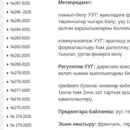
Метапредмет:
№287-2025
№286 -2025
танып-белү УУГ:
җөмләдәге фа
№285-2025
төшенчәләр чыгара белү; уку 
килгән каршылыкларны билгел
№284-2025
№283-2025
коммуникатив УУГ:
аралашу в
формалаштыру һәм дәлилләү;
№282-2025
тыңлап, уртак фикергә килү.
№281-2025
№280-2025
Регулятив УУГ:
дәреснең макс
килеп чыккан кыенлыкларны би
№279-2025
№278-2025
предмет буенча:
киемнәр кибе
№277-2025
1енче һәм 2нче зат тартым к
камилләштерү.
№276-2025
№275-2025
Предметара бәйләнеш:
рус те
№ 274-2025
Эшне оештыру:
фронталь, төр
№ 273-2025