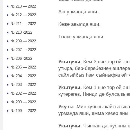
№ 213 — 2022
Аю урманда яши.
№ 212 — 2022
Кәҗә авылда яши.
№ 211 — 2022
№ 210 -2022
Төлке урманда яши.
№ 209 — 2022
№ 207 — 2022
№ 206 -2022
Укытучы.
Кем 3 нче төр өй эш
№ 205 — 2022
утыра, бер-беребезнең эшләр
сайлыйбыз һәм сыйныфка әйт
№ 204 — 2022
№ 203 — 2022
Укытучы.
Кем 1 нче төр өй э
№ 202 — 2022
күтәрегез. Нинди дә булса кы
№ 200 — 2022
Укучы.
Мин куянны кайсысына 
№ 199 — 2022
урманда яши, әмма хәзер аны 
Укытучы.
Чыннан да, куянны к