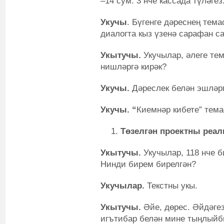
–14 сум. 3 нче кассада түләгез
Укучы
. Бүгенге дәреснең тема
диалогта кыз үзенә сарафан са
Укытучы.
Укучылар, әлеге те
нишләргә кирәк?
Укучы.
Дәреслек белән эшләрг
Укучы. “
Киемнәр кибете” тема
Төзелгән проектны реал
Укытучы.
Укучылар, 118 нче би
Нинди бирем бирелгән?
Укучылар.
Текстны укы.
Укытучы.
Әйе, дөрес. Әйдәгез
игътибар белән мине тыңлыйбы