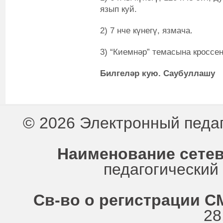
язып куй.
2) 7 нче күнегү, язмача.
3) “Киемнәр” темасына кроссен
Билгеләр кую. Саубуллашу
© 2026 Электронный педа
Наименование сетев
педагогически
Св-во о регистрации СМ
28