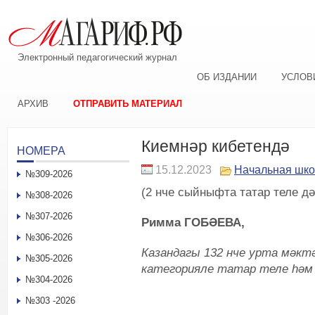
Электронный педагогический журнал
ОБ ИЗДАНИИ
УСЛОВ
АРХИВ
ОТПРАВИТЬ МАТЕРИАЛ
Киемнәр кибетендә
НОМЕРА
15.12.2023
Начальная шк
№309-2026
(2 нче сыйныфта татар теле дә
№308-2026
№307-2026
Римма ГОБӘЕВ
А
,
№306-2026
Казандагы 132 нче урта мәкт
№305-2026
категорияле татар тел
е
һәм
№304-2026
№303 -2026