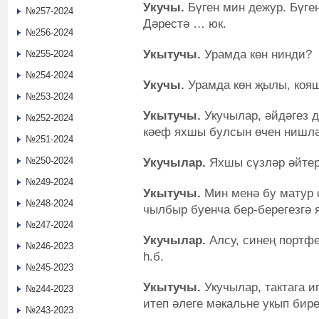
Укучы.
Бүген мин дежур. Бүген
№257-2024
Дәрестә … юк.
№256-2024
Укытучы.
Урамда көн нинди?
№255-2024
№254-2024
Укучы.
Урамда көн җылы, коя
№253-2024
Укытучы.
Укучылар, әйдәгез 
№252-2024
кәеф яхшы булсын өчен нишлә
№251-2024
№250-2024
Укучылар.
Яхшы сүзләр әйтер
№249-2024
Укытучы.
Мин менә бу матур 
№248-2024
чылбыр буенча бер-берегезгә 
№247-2024
Укучылар.
Алсу, синең портфе
№246-2023
һ.б.
№245-2023
Укытучы.
Укучылар, тактага и
№244-2023
итеп әлеге мәкальне укып бир
№243-2023