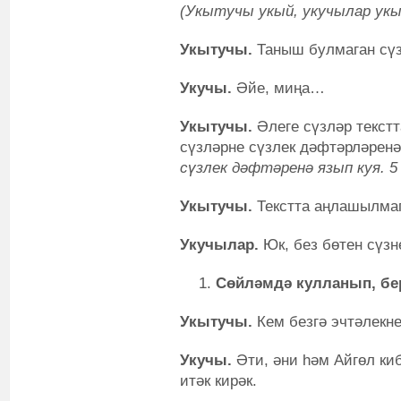
(Укытучы укый, укучылар укы
Укытучы.
Таныш булмаган сү
Укучы.
Әйе, миңа…
Укытучы.
Әлеге сүзләр текстта
сүзләрне сүзлек дәфтәрләренә
сүзлек дәфтәренә язып куя. 5
Укытучы.
Текстта аңлашылмаг
Укучылар.
Юк, без бөтен сүзн
Cөйләмдә кулланып, бе
Укытучы.
Кем безгә эчтәлекн
Укучы.
Әти, әни һәм Айгөл киб
итәк кирәк.