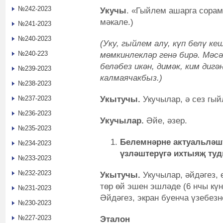
№242-2023
Укучы
. «Гыйлем ашарга сорам
мәкале.)
№241-2023
№240-2023
(Уку, гыйлем алу, күп белү ке
№240-223
мөмкинлекләр генә бирә. Мәсә
беләбез икән, димәк, ким дигә
№239-2023
калмаячакбыз.)
№238-2023
Укытучы.
Укучылар, ә сез гы
№237-2023
№236-2023
Укучылар.
Әйе, әзер.
№235-2023
Белемнәрне актуальләш
№234-2023
үзләштерүгә ихтыяҗ ту
№233-2023
№232-2023
Укытучы.
Укучылар, әйдәгез, 
төр өй эшен эшләде (6 нчы күн
№231-2023
Әйдәгез, экран буенча үзебез
№230-2023
№227-2023
Эталон