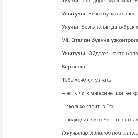
Укучы.
Мин дөрес кушымча 
Укытучы.
Безгә бу хаталарны 
Укучы.
Безгә тагын да күбрәк 
VII. Эталон буенча үзконтро
Укытучы.
Әйдәгез, карточкал
Карточка
Тебе хочется узнать:
– есть ли в магазине платье кр
– сколько стоит юбка;
– подходит ли тебе это платье
(Укучылар эшлиләр һәм этал