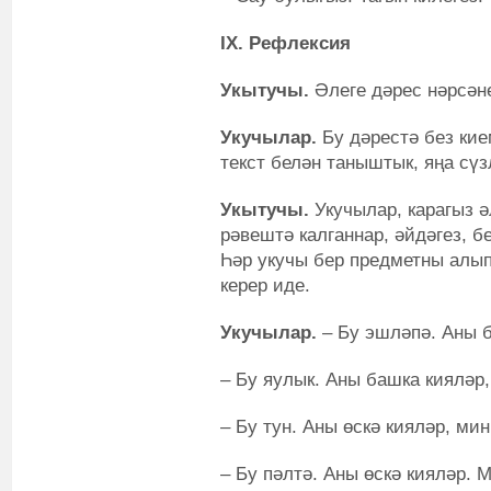
I
Х. Рефлексия
Укытучы.
Әлеге дәрес нәрсән
Укучылар.
Бу дәрестә без кие
текст белән таныштык, яңа сүз
Укытучы.
Укучылар, карагыз ә
рәвештә калганнар, әйдәгез, б
Һәр укучы бер предметны алып
керер иде.
Укучылар.
– Бу эшләпә. Аны 
– Бу яулык. Аны башка кияләр
– Бу тун. Аны өскә кияләр, ми
– Бу пәлтә. Аны өскә кияләр. 