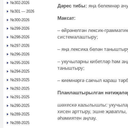
№302-2026
Дәрес тибы:
яңа белемнәр ачу
№301 — 2026
Максат:
№300-2026
№299-2026
– өйрәнелгән лексик-граммати
системалаштыру;
№298-2026
№297-2026
– яңа лексика белән таныштыр
№296-2026
– укучыларны кибетләр һәм ан
№295-2026
таныштыру;
№294-2025
– киемнәргә сакчыл караш тәр
№293-2025
№292-2025
Планлаштырылган нәтиҗәлә
№291-2025
шәхескә кагылышлы:
укучыла
№290-2025
хисен арттыру, эшне җаваплы,
№289-2025
әһәмиятен аңлау.
№288-2025