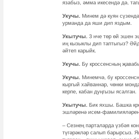
язабыз, әмма икесендә дә, таг
Укучы.
Минем дә куян сүзендә
урманда да яши дип яздым.
Укытучы.
3 нче төр өй эшен э
иң кызыклы дип таптыгыз? Әй
әйтеп карыйк.
Укучы.
Бу кроссенсның җаваб
Укучы.
Минемчә, бу кроссенсн
кыргый хайваннар, чөнки монда 
керпе, кабан дуңгызы ясалган.
Укытучы.
Бик яхшы. Башка кр
эшләренә исем-фамилияләрен
– Сезнең парталарда үзбәя кон
түгәрәкләр салып барырсыз. Я