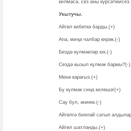
килмәсә, сез аны күрсәтмисез.
Укытучы.
Айгөл кибеткә барды.(+)
Апа, миңа чалбар кирәк.(-)
Бездә күлмәкләр юк.(-)
Сездә кызыл күлмәк бармы?(-)
Менә карагыз.(+)
Бу күлмәк сиңа килешә!(+)
Сау бул, әнием.(-)
Айгөлгә бияләй сатып алдылар.
Айгөл шатланды.(+)