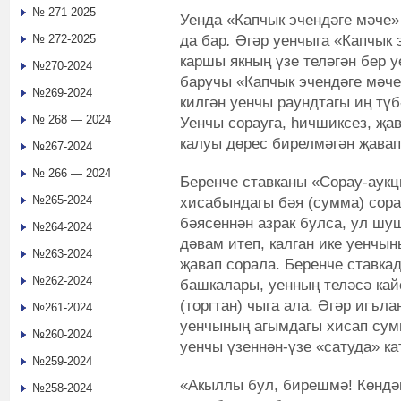
№ 271-2025
Уенда «Капчык эчендәге мәче»
да бар
.
Әгәр уенчыга «Капчык 
№ 272-2025
каршы якның үзе теләгән бер
№270-2024
баручы «Капчык эчендәге мәче
№269-2024
килгән уенчы раундтагы иң түб
№ 268 — 2024
Уенчы сорауга, һичшиксез, җа
калуы дөрес бирелмәгән җавап
№267-2024
№ 266 — 2024
Беренче ставканы «Сорау-аукц
№265-2024
хисабындагы бәя (сумма) сора
бәясеннән азрак булса, ул шу
№264-2024
дәвам итеп, калган ике уенчын
№263-2024
җавап сорала. Беренче ставка
№262-2024
башкалары, уенның теләсә кай
(торгтан) чыга ала. Әгәр игъл
№261-2024
уенчының агымдагы хисап сум
№260-2024
уенчы үзеннән-үзе «сатуда» к
№259-2024
«Акыллы бул, бирешмә! Көндә
№258-2024