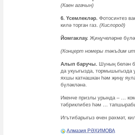
(Каен агачын)
6. Үсемлекләр.
Фотосинтез ва
килә торган газ.
(Кислород)
Йомгаклау.
Җиңүчеләрне бүлә
(Концерт номеры тәкъдим ит
Алып баручы.
Шуның белән б
да укуыгызда, тормышыгызда 
яхшы катнашкан һәм җиңү яул
бүләкләнә.
Икенче призлы урында – … ко
тәбриклибез һәм … тапшыраб
Игътибарыгыз өчен рәхмәт, кил
Алмазия РӘХИМОВА