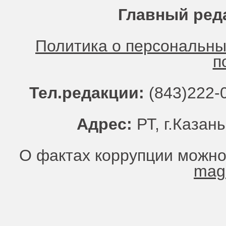
Главный ред
Политика о персональн
п
Тел.редакции:
(843)222-0
Адрес:
РТ, г.Казань
О фактах коррупции можно
mag