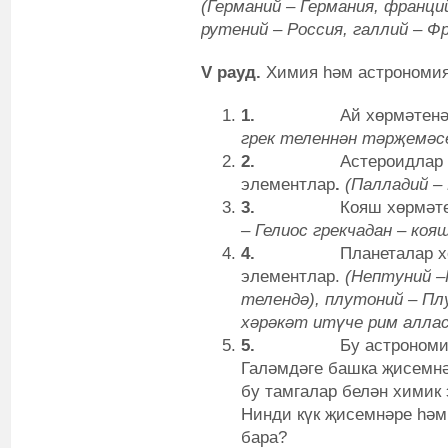
(Германий – Германия, франци
рутений – Россия, галлий – Ф
V
рауд
.
Химия һәм астрономия
1.
Ай хөрмәтенә
грек теленнән тәрҗемәсе
2.
Астероидлар 
элементлар
.
(Палладий –
3.
Кояш хөрмәте
– Гелиос грекчадан – коя
4.
Планеталар х
элементлар.
(Нептуний –
телендә), плутоний – Пл
хәрәкәт итүче рим алла
5.
Бу астрономи
Галәмдәге башка җисемнә
бу тамгалар белән химик
Нинди күк җисемнәре һәм
бара?