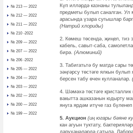
Күп илләрдә казнаны тулыланд
№ 213 — 2022
предметы булып саналган. Ул 
№ 212 — 2022
арасында үзара сугышлар барг
№ 211 — 2022
(Натрий хлориды)
№ 210 -2022
2. Көмеш төсендә, җиңел, тиз
№ 209 — 2022
кабель, савыт-саба, самолетл
№ 207 — 2022
бирә.
(
Алюминий)
№ 206 -2022
3.
Табигатьтә бу матдә сары т
№ 205 — 2022
зәңгәрсу төстәге ялкын булып 
№ 204 — 2022
берсен табу өчен кулланалар.
№ 203 — 2022
4. Шәмәхә төстәге кристаллик
№ 202 — 2022
вакытта ашказанын юдырту мак
№ 200 — 2022
януга ярдәм итүче газ бүленеп
№ 199 — 2022
5.
Аукцион
(иң югары бәяне ку
кан агуын туктату, бактерияләр
даруханәләрдә сатыла. Лабор