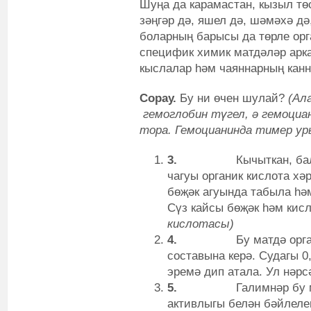
Шуңа да карамастан, кызыл төс
зәңгәр дә, яшел дә, шәмәхә дә
боларның барысы да төрле орг
специфик химик матдәләр арк
кыслалар һәм чаяннарның канн
Сорау.
Бу ни өчен шулай?
(Ал
гемоглобин түгел, ә гемоциа
тора. Гемоцианинда тимер ур
3.
Кычыткан, ба
чагуы органик кислота хә
бөҗәк агуында табыла һә
Сүз кайсы бөҗәк һәм кис
кислотасы)
4.
Бу матдә орг
составына керә. Судагы 
эремә дип атала. Ул нәр
5.
Галимнәр бу 
активлыгы белән бәйлелег