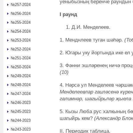
уеныбызның беренче раундын
№257-2024
№256-2024
I раунд
№255-2024
Д.И. Менделеев.
№254-2024
1.
Менднлеев туган шәһәр.
(То
№253-2024
№252-2024
2.
Югары уку йортында ике ел
№251-2024
3. Фәнни эшләренең ничә про
№250-2024
(10)
№249-2024
4. Нәрсә ул Менделеев чәршә
№248-2024
Менделеевлар гаиләсенә күре
№247-2024
галимнәр, шагыйрьләр җыела 
№246-2023
5.
Кызы Люба рус халкының бөе
№245-2023
шагыйрь кем?
(Александр Блок
№244-2023
№243-2023
II. Периодик таблица.