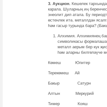
3. Аукцион.
Кешелек тархында 
карала. Шуларның иң беренчесе 
энеолит дип атала. Бу период
өстенлек итә, металлдан ясал
һәм гасыр турында бара?
(Бак
Алхимия. Алхимиянең ба
символикасы формалаша. 
металл аерым бер күк җи
һәм аларны билгеләүче м
Көмеш Юпитер
Терекөмеш Ай
Бакыр Сатурн
Алтын Меркурий
Тимер Кояш