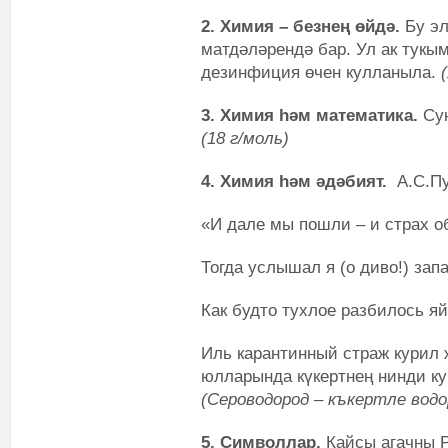
2. Химия – безнең өйдә.
Бу эл
матдәләрендә бар. Ул ак тукы
дезинфиция өчен кулланыла.
3. Хи
мия
һәм
математика
.
Су
(18 г/моль)
4. Химия һәм әдәбият.
А.С.П
«И дале мы пошли – и страх 
Тогда услышал я (о диво!) зап
Как будто тухлое разбилось яй
Иль карантинный страж курил 
юлларында күкертнең нинди к
(Сероводород – къкертле водо
5.
Символлар.
Кайсы агачны 