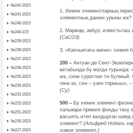
№242-2023
1. Химик элементларның пери
№241-2023
элементның даими урыны юк?
№240-2023
2. Мәрмәр, акбур, известьташ
№240-223
(
СаСО
3
)
№239-2023
3. «Капчыктагы мәче»: химия 
№238-2023
№237-2023
200 –
Антуан де Сент-Экзюпер
№236-2023
китабында бу матдә турында: «
юк, сине сурәтләп тә булмый.
№235-2023
генә аз, син – үзен тормыш», 
№234-2023
(Су)
№233-2023
500 –
Бу химик элемент физик
№232-2023
халыкара премия фонды төзү ө
№231-2023
васыять итеп калдырган швед 
№230-2023
элемент?
(Альфред Нобель хө
химик элемент.)
№227-2023