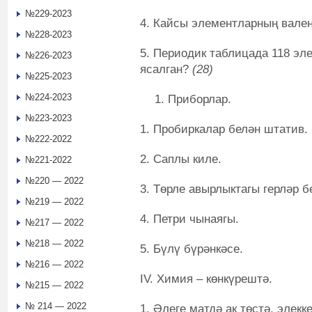
№229-2023
4. Кайсы элементларның вале
№228-2023
5. Периодик таблицада 118 эл
№226-2023
ясалган?
(28)
№225-2023
№224-2023
Приборлар.
№223-2023
1. Пробиркалар белән штатив.
№222-2022
2. Саплы киле.
№221-2022
№220 — 2022
3. Төрле авырлыктагы герләр б
№219 — 2022
4. Петри чынаягы.
№217 — 2022
№218 — 2022
5. Бүлү бүрәнкәсе.
№216 — 2022
IV. Химия – көнкүрештә.
№215 — 2022
№ 214 — 2022
1. Әлеге матдә ак төстә, элекк