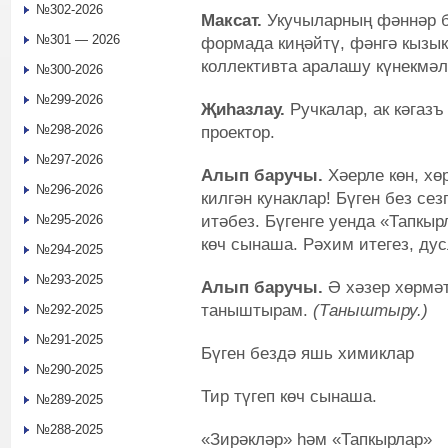
№302-2026
Максат
.
Укучыларның фәннәр 
№301 — 2026
формада киңәйтү, фәнгә кызы
коллективта аралашу күнекмәл
№300-2026
№299-2026
Җиһазлау.
Ручкалар, ак кәгазъ
№298-2026
проектор.
№297-2026
Алып баручы.
Хәерле көн, хө
№296-2026
килгән кунаклар! Бүген без се
итәбез. Бүгенге уенда «Тапкы
№295-2026
көч сынаша. Рәхим итегез, ду
№294-2025
№293-2025
Алып баручы.
Ә хәзер хөрмә
таныштырам.
(Таныштыру.)
№292-2025
№291-2025
Бүген бездә яшь химиклар
№290-2025
Тир түгеп көч сынаша.
№289-2025
№288-2025
«Зирәкләр» һәм «Тапкырлар»