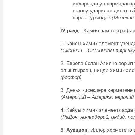
ияләрендә ул нормадан ю
голову ударила» дигән гы
нәрсә турында?
(Мочевин
IV рауд.
.
Химия һәм география
1. Кайсы химик элемент үзенд
(Скандий – Скандинавия ярым
2. Европа белән Азияне аерып
алыштырсаң, нинди химик эле
фосфор)
3. Дөнья кисәкләре хөрмәтенә
(Америций – Америка, европий
4. Кайсы химик элементларда 
(Ра
Дон
,
нил
ьсборий,
инд
ий,
по
5.
Аукцион
. Илләр хөрмәтенә 