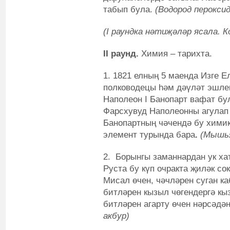
табып була.
(Водород перокси
(I раундка нәтиҗәләр ясала.
К
II раунд.
Химия – тарихта.
1. 1821 елның 5 маенда Изге 
полководецы һәм дәүләт эшле
Наполеон I Банопарт вафат бу
Фарсхувуд Наполеонны агулап 
Банопартның чәчендә бу химик
элемент турында бара
.
(Мышь
2.
Борынгы заманнардан ук хат
Руста бу күп очракта җиләк со
Мисал өчен, чәчләрен суган ка
битләрен кызыл чөгендергә кы
битләрен агарту өчен нәрсәд
акбур)