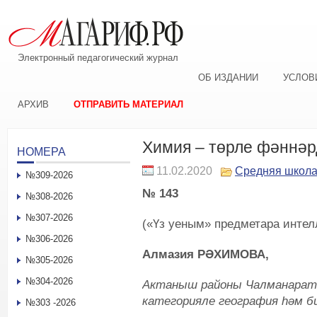
Электронный педагогический журнал
ОБ ИЗДАНИИ
УСЛОВ
АРХИВ
ОТПРАВИТЬ МАТЕРИАЛ
Химия – төрле фәннәр
НОМЕРА
11.02.2020
Средняя школ
№309-2026
№ 143
№308-2026
№307-2026
(«Үз уеным» предметара интел
№306-2026
Алмазия РӘХИМОВА,
№305-2026
№304-2026
Актаныш районы Чалманарат
категорияле география һәм 
№303 -2026