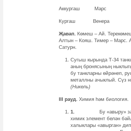
Аккургаш Марс
Кургаш Венера
Җавап.
Көмеш – Ай. Терекөмеш
Алтын – Кояш. Тимер – Марс. 
Сатурн.
Сугыш кырында Т-34 танк
аның бронясының ныклыг
бу танкларны өйрәнеп, ру
металлны ачыклый. Сүз н
(Никель)
III
рауд
.
Химия һәм биология.
1.
Бу «авыру» з
химик элемент белән бәй
халыклары «авырган» дип