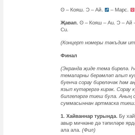
ʘ – Кояш. Ͻ – Ай.
– Марс.
Җавап.
ʘ – Кояш – Au. Ͻ – Ай 
Cu.
(Концерт номеры тәкъдим ит
Финал
(Экранда җиде тема бирелә. Һ
темаларны берәмләп алып ку
буенча сорау биреләчәк һәм а
язып күтәрергә кирәк. Сорау 
билгеләргә тиеш була. Аның
суммасыннан артмаска тиеш.
1. Хайваннар турында.
Бу хай
авыр мичкәне дә тәпиләре ярд
ала ала.
(Фил)