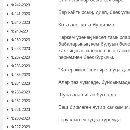
№242-2023
Бер кайтырсың, диеп, бөек ул
№241-2023
№240-2023
Көтә әле, көтә Яуширмә.
№240-223
Һәркем үзенең нәсел тамырлар
№239-2023
бабаларының кем булуын белер
№238-2023
халкыңның, илеңнең чын тарих
һәркемнең бөек бурычы.
№237-2023
№236-2023
“Хәтер җиле” шигыре шуңа дәл
№235-2023
Алар тез чүкмәде, буйсынма
№234-2023
№233-2023
Шуңа алар исән бүген дә.
№232-2023
Баш бирмәгән яугир халкым м
№231-2023
№230-2023
Горурлыгым күңел түремдә.
№227-2023