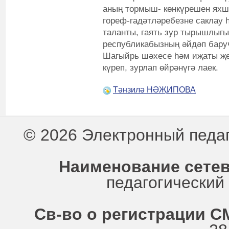
аның тормыш- көнкүрешен яхшы
гореф-гадәтләребезне саклау 
таланты, гаять зур тырышлыг
республикабызның әйдәп бару
Шагыйрь шәхесе һәм иҗаты җен
күреп, зурлап өйрәнүгә лаек.
Тәнзилә НӘҖИПОВА
© 2026 Электронный педа
Наименование сетев
педагогически
Св-во о регистрации СМ