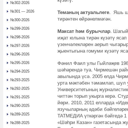
күзәтү.
№302-2026
№301 — 2026
Теманың актуальлеге
. Яшь ш
тирәнтен өйрәнелмәгән.
№300-2026
№299-2026
Максат һәм бурычлар
. Шагы
№298-2026
иҗат юлына тирән күзәтү ясап 
үзенчәлекләрен аерып чыгарыр
№297-2026
җыентыгына гомуми күзәтү яса
№296-2026
Фәнил Фаил улы Гыйләҗев 198
№295-2026
шәһәрендә туа. Чирмешән рай
№294-2025
авылында үсә. 2005 елда Чир
№293-2025
урта мәктәбен тәмамлап, шул 
№292-2025
Университетының журналистик
читтән торып укырга керә. Сту
№291-2025
йөри. 2010, 2011 елларда «Иде
№290-2025
язучыларның әдәби бәйгеләрен
№289-2025
ТАТМЕДИА үткәргән бәйгедә 1 
«Шәһри Казан» газетасында ж
№288-2025