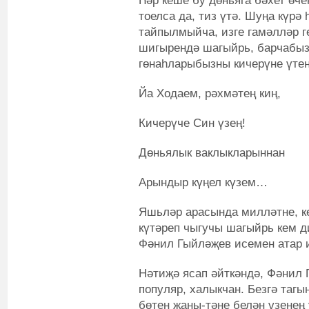
Һәр кеше бу дөньяга бәхет өче
тоелса да, тиз үтә. Шуңа күрә
тайпылмыйча, изге гамәлләр г
шигырендә шагыйрь, барчабыз
гөнаһларыбызны кичерүне үтен
Йа Ходаем, рәхмәтең киң,
Кичерүче Син үзең!
Дөньялык ваклыкларыннан
Арындыр күңел күзем…
Яшьләр арасында милләтне, к
күтәреп чыгучы шагыйрь кем д
Фәнил Гыйләҗев исемен атар 
Нәтиҗә ясап әйткәндә, Фәнил 
популяр, халыкчан. Безгә тагы
бөтен җаны-тәне белән үзене