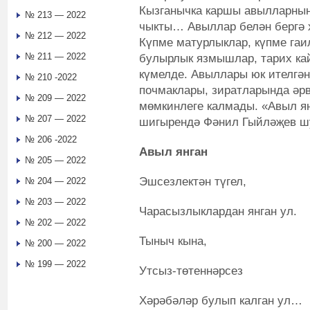
Кызганычка каршы авылларның 
№ 213 — 2022
чыкты… Авыллар белән бергә х
№ 212 — 2022
Күпме матурлыклар, күпме гаил
№ 211 — 2022
булырлык язмышлар, тарих кай
күмелде. Авыллары юк ителгә
№ 210 -2022
почмаклары, зиратларында әр
№ 209 — 2022
мөмкинлеге калмады. «Авыл ян
№ 207 — 2022
шигырендә Фәнил Гыйләҗев ш
№ 206 -2022
Авыл янган
№ 205 — 2022
Эшсезлектән түгел,
№ 204 — 2022
№ 203 — 2022
Чарасызлыклардан янган ул.
№ 202 — 2022
Тыныч кына,
№ 200 — 2022
№ 199 — 2022
Утсыз-төтеннәрсез
Хәрәбәләр булып калган ул…