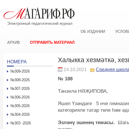
Электронный педагогический журнал
ОБ ИЗДАНИИ
УСЛОВ
АРХИВ
ОТПРАВИТЬ МАТЕРИАЛ
Халыкка хезмәткә, хез
НОМЕРА
14.10.2021
Средняя школ
№309-2026
№ 188
№308-2026
№307-2026
Тәнзилә НӘҖИПОВА,
№306-2026
Яшел Үзәндәге 5 нче гимнази
№305-2026
категорияле татар теле һәм 
№304-2026
Эзләнү эшенең темасы.
Шагый
№303 -2026