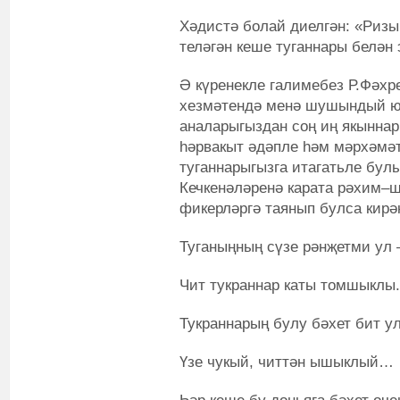
Хәдистә болай диелгән: «Ризы
теләгән кеше туганнары белән
Ә күренекле галимебез Р.Фәхр
хезмәтендә менә шушындый юл
аналарыгыздан соң иң якынна
һәрвакыт әдәпле һәм мәрхәмә
туганнарыгызга итагатьле булы
Кечкенәләренә карата рәхим–
фикерләргә таянып булса кирәк
Туганыңның сүзе рәнҗетми ул 
Чит тукраннар каты томшыклы.
Тукраннарың булу бәхет бит ул
Үзе чукый, читтән ышыклый…