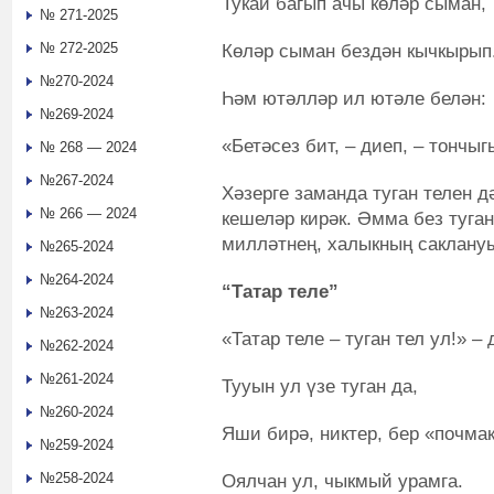
Тукай багып ачы көләр сыман,
№ 271-2025
№ 272-2025
Көләр сыман бездән кычкырып
№270-2024
Һәм ютәлләр ил ютәле белән:
№269-2024
«Бетәсез бит, – диеп, – тончыг
№ 268 — 2024
№267-2024
Хәзерге заманда туган телен д
№ 266 — 2024
кешеләр кирәк. Әмма без туга
милләтнең, халыкның саклануы
№265-2024
№264-2024
“Татар теле”
№263-2024
«Татар теле – туган тел ул!» – 
№262-2024
№261-2024
Тууын ул үзе туган да,
№260-2024
Яши бирә, никтер, бер «почмак
№259-2024
№258-2024
Оялчан ул, чыкмый урамга.