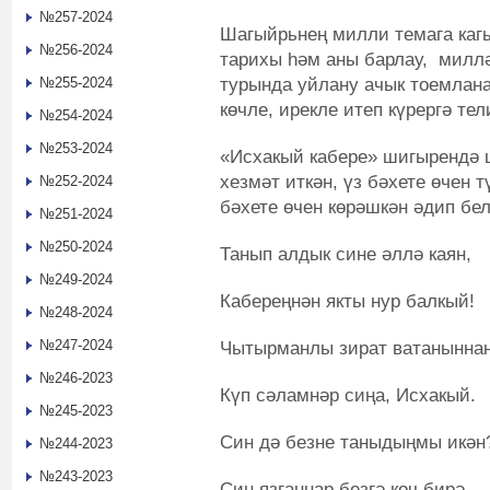
№257-2024
Шагыйрьнең милли темага ка
№256-2024
тарихы һәм аны барлау, миллә
турында уйлану ачык тоемлана.
№255-2024
көчле, ирекле итеп күрергә тел
№254-2024
№253-2024
«Исхакый кабере» шигырендә 
хезмәт иткән, үз бәхете өчен 
№252-2024
бәхете өчен көрәшкән әдип бе
№251-2024
№250-2024
Танып алдык сине әллә каян,
№249-2024
Кабереңнән якты нур балкый!
№248-2024
№247-2024
Чытырманлы зират ватанынна
№246-2023
Күп сәламнәр сиңа, Исхакый.
№245-2023
Син дә безне таныдыңмы икән
№244-2023
№243-2023
Син язганнар безгә көч бирә.