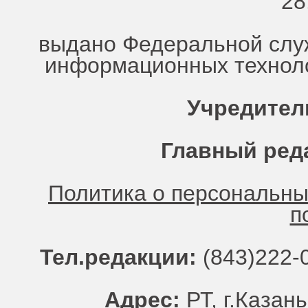
28
выдано Федеральной служ
информационных техноло
Учредител
Главный ред
Политика о персональн
п
Тел.редакции:
(843)222-0
Адрес:
РТ, г.Казань