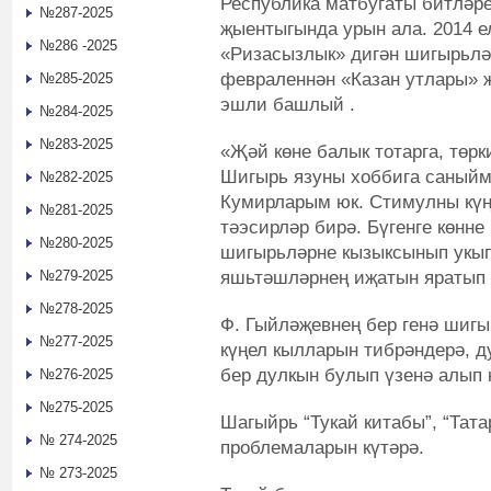
Республика матбугаты битләре
№287-2025
җыентыгында урын ала. 2014 е
№286 -2025
«Ризасызлык» дигән шигырьләр
февраленнән «Казан утлары» 
№285-2025
эшли башлый .
№284-2025
№283-2025
«Җәй көне балык тотарга, төрк
Шигырь язуны хоббига саныйм.
№282-2025
Кумирларым юк. Стимулны күңе
№281-2025
тәэсирләр бирә. Бүгенге көнн
№280-2025
шигырьләрне кызыксынып укып 
яшьтәшләрнең иҗатын яратып 
№279-2025
№278-2025
Ф. Гыйләҗевнең бер генә шиг
№277-2025
күңел кылларын тибрәндерә, д
бер дулкын булып үзенә алып к
№276-2025
№275-2025
Шагыйрь “Тукай китабы”, “Тата
№ 274-2025
проблемаларын күтәрә.
№ 273-2025