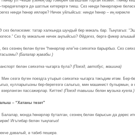
.
Һөнәр ул –кеше үзенең бар гомерен багышлый торган хезмәт. Һөнәр ке
ә-тирәдәгеләргә дә шатлык китерергә тиеш. Сез нинди һөнәрләрне беләс
регез нинди һөнәр ияләре? Ничек уйлыйсыз: нинди һөнәр – иң кирәкле
Ә сез беләсезме: татар халкында шундый бер мәкаль бар. Тыңлагыз: “Эш
өзгесе.” Сез бу мәкальне ничек аңлыйсыз? Әйдәгез, бергә фикер алышый
, без сезнең белән бүген “Һөнәрләр иле”нә сәяхәткә барырбыз. Сез сәях
атасызмы?
(Балалар җавабы.)
ранспорт белән сәяхәткә чыгарга була?
(Поезд, автобус, машина)
.
Мин сезгә бүген поездга утырып сәяхәткә чыгарга тәкъдим итәм. Бер-б
ыгыз, кулларыгызны бер-берегезгә салыгыз, мин машинист булырмын, ә 
ә әзерләнгән пассажирлар. Киттек!
(Поезд тавышы белән музыка куела.)
талыш – “Хатаны төзәт”
.
Балалар, монда һөнәрләр буталган, сезнең белән барысын да дөрес ит
кирәк! Игътибар белән тыңлагыз!
екче дәвалый, ә табиб пешерә.