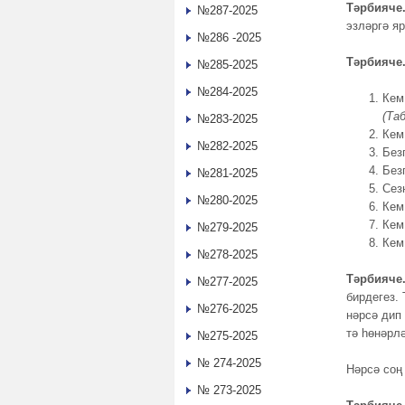
Тәрбияче
№287-2025
эзләргә я
№286 -2025
Тәрбияче
№285-2025
№284-2025
Кем
(Та
№283-2025
Кем
№282-2025
Без
Без
№281-2025
Сез
№280-2025
Кем
Кем
№279-2025
Кем
№278-2025
Тәрбияче
№277-2025
бирдегез.
№276-2025
нәрсә дип
тә һөнәрл
№275-2025
№ 274-2025
Нәрсә соң
№ 273-2025