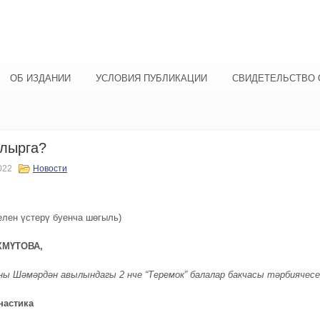
ОБ ИЗДАНИИ
УСЛОВИЯ ПУБЛИКАЦИИ
СВИДЕТЕЛЬСТВО 
лырга?
022
Новости
елен үстерү буенча шөгыль)
ХМҮТОВА,
ны Шәмәрдән авылындагы 2 нче “Теремок” балалар бакчасы тәрбиячесе
настика