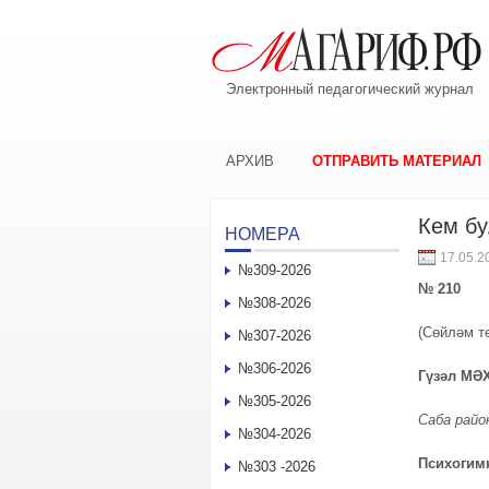
Электронный педагогический журнал
АРХИВ
ОТПРАВИТЬ МАТЕРИАЛ
Кем бу
НОМЕРА
17.05.2
№309-2026
№ 210
№308-2026
(Сөйләм т
№307-2026
№306-2026
Гүзәл МӘ
№305-2026
Саба райо
№304-2026
Психогим
№303 -2026