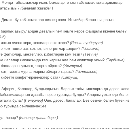
.
Монда табышмаклар икән. Балалар, ә сез табышмакларга җаваплар
ратасызмы?
(Балалар җавабы.)
.
Димәк, бу табышмаклар сезнең өчен. Игътибар белән тыңлагыз.
 барлык авырулардан дәвалый һәм кемгә нәрсә файдалы икәнен белә?
биб)
 янгын эченә керә, кешеләрне коткара?
(Янгын сүндерүче)
гә кем төшке аш: котлет, винегретлар әзерли?
(Пешекче)
гә фатирлар, мәктәпләр, кибетләрне кем төзи?
(Төзүче)
не балалар бакчасында кем каршы ала һәм әкиятләр укый?
(Тәрбияче)
 балаларны укырга, язарга өйрәтә?
(Укытучы)
 хат, газета-журналларны өйләргә тарата?
(Почтальон)
 кибеттә конфет-прәннекләр сата?
(Сатучы)
.
Афәрин, балалар, булдырдыгыз. Барлык табышмакларга да дөрес җав
 Табышмакларның җавабы нәрсә турында булды? Аларны уртак сүз белә
 атарга була?
(Һөнәрләр)
Әйе, дөрес, балалар. Без сезнең белән бүген н
әр турында сөйләшәчәкбез.
 ул һөнәр?
(Балалар җавап бирә.)