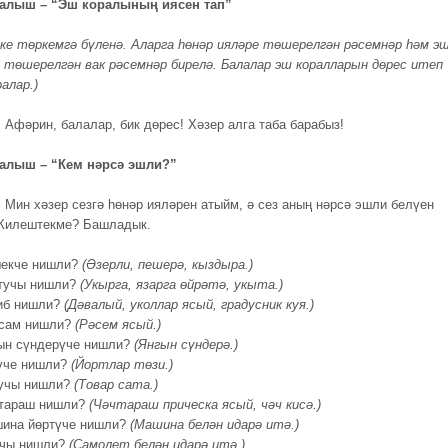
кталыш – “Эш коралының иясен тап”
ике төркемгә бүленә. Аларга һөнәр ияләре төшерелгән рәсемнәр һәм э
 төшерелгән вак рәсемнәр бирелә. Балалар эш коралларын дөрес итеп
алар.)
.
Афәрин, балалар, бик дөрес! Хәзер алга таба барабыз!
талыш – “Кем нәрсә эшли?”
.
Мин хәзер сезгә һөнәр ияләрен атыйм, ә сез аның нәрсә эшли белүен
 Килештекме? Башладык.
екче нишли?
(Әзерли, пешерә, кыздыра.)
тучы нишли?
(Укырга, язарга өйрәтә, укыта.)
иб нишли?
(Дәвалый, уколлар ясый, градусник куя.)
сам нишли?
(Рәсем ясый.)
ын сүндерүче нишли?
(Янгын сүндерә.)
үче нишли?
(Йортлар төзи.)
учы нишли?
(Товар сата.)
тараш нишли?
(Чәчтараш прическа ясый, чәч кисә.)
ина йөртүче нишли?
(Машина белән идарә итә.)
чы нишли?
(Самолет белән идарә итә.)