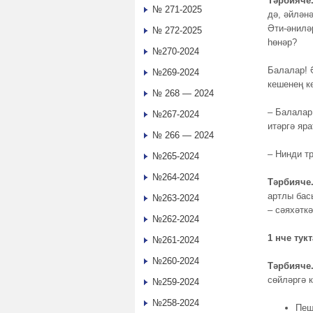
Тәрбияче
№ 271-2025
дә, әйлән
Әти-әнилә
№ 272-2025
һөнәр?
№270-2024
Балалар! 
№269-2024
кешенең к
№ 268 — 2024
– Балалар
№267-2024
итәргә яр
№ 266 — 2024
– Нинди т
№265-2024
№264-2024
Тәрбияче
артлы бас
№263-2024
– сәяхәтк
№262-2024
1 нче тук
№261-2024
№260-2024
Тәрбияче
сөйләргә 
№259-2024
№258-2024
Пеш