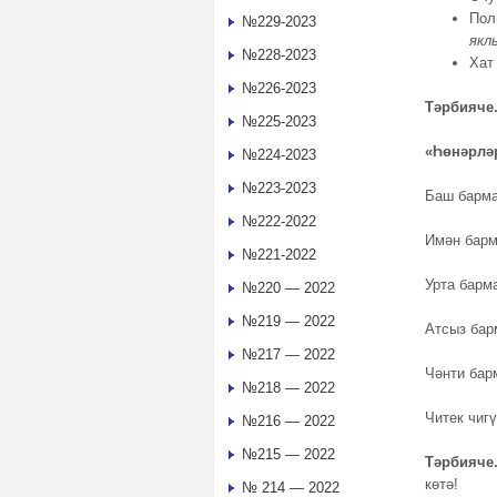
Пол
№229-2023
якл
№228-2023
Хат
№226-2023
Тәрбияче
№225-2023
«Һөнәрлә
№224-2023
№223-2023
Баш барма
№222-2022
Имән барм
№221-2022
Урта барма
№220 — 2022
№219 — 2022
Атсыз бар
№217 — 2022
Чәнти бар
№218 — 2022
Читек чигү
№216 — 2022
№215 — 2022
Тәрбияче
көтә!
№ 214 — 2022