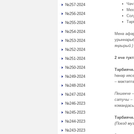
Чәч
№257-2024
Мех
№256-2024
Сол
Тәр
№255-2024
№254-2024
Менә афәр
урыннарыб
№253-2024
яңгырый.)
№252-2024
2 нче тук
№251-2024
№250-2024
Тәрбияче
һөнәр ияс
№249-2024
–
мәктәптә
№248-2024
Пешекче
–
№247-2024
сатучы
– 
№246-2023
командас
№245-2023
Тәрбияче
№244-2023
(Поезд му
№243-2023