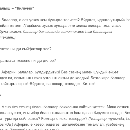
талыш – “Киләчәк”
.
Балалар, ә сез үскәч кем булырга телисез? Әйдәгез, идәнгә утырыйк һ
сөйләгез әле.
(Тәрбияче кулын күтәрә һәм мисал китерә: мин үскәч
булачакмын, балалар бакчасында эшләячәкмен һәм балаларны
чәкмен.)
ешегә нинди сыйфатлар хас?
яратмаган кешене нинди диләр?
.
Афәрин, балалар, булдырдыгыз! Без сезнең белән шундый әйбәт
дек ки, вакытның ничек узганын сизми дә калдык! Безгә кире балалар
кайтырга кирәк! Әйдәгез, вагоннар, тезелдек! Киттек!
у
.
Менә без сезнең белән балалар бакчасына кайтып җиттек! Миңа сезнең
ыльләнүегез, игътибар белән тыңлавыгыз һәм җавап бирүегез ошады. Бе
сә турында сөйләштек? Кемнәрне искә төшердек?
(Һөнәрләр турында, һ
рында.)
Афәрин, ә хәзер, әйдәгез, шөгылебезне тәмамлап, үзебезнең