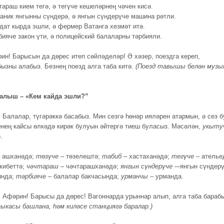
тараш кием тегә, ә тегүче кешеләрнең чәчен кисә.
аник янгынны сүндерә, ә янгын сүндерүче машина рәтли.
дат кырда эшли, ә фермер Ватанга хезмәт итә.
бияче закон үти, ә полицейский балаларны тәрбияли.
ин! Барысын да дөрес итеп сөйләделәр! Ә хәзер, поездга кереп,
ызны алабыз. Безнең поезд алга таба китә.
(Поезд тавышы белән музы
талыш – «Кем кайда эшли?”
.
Балалар, түгәрәккә басабыз. Мин сезгә һөнәр ияләрен атармын, ә сез б
енең кайсы өлкәдә кирәк булуын әйтергә тиеш буласыз. Мәсәлән,
укыту
.
 ашханәдә;
төзүче
– төзелештә;
табиб
– хастаханәдә;
тегүче
– ателье
кибеттә;
чәчтараш
– чәчтарашханәдә;
янгын сүндерүче
-–янгын сүндер
ында;
тәрбияче
– балалар бакчасында;
урманчы
– урманда.
.
Афәрин! Барысы да дөрес! Вагоннарда урыннар алып, алга таба барабы
зыкасы башлана, һәм киләсе станциягә баралар.)