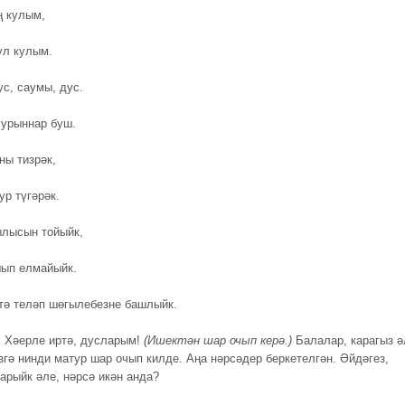
ң кулым,
ул кулым.
ус, саумы, дус.
урыннар буш.
ны тизрәк,
ур түгәрәк.
лысын тойыйк,
ып елмайыйк.
тә теләп шөгылебезне башлыйк.
. Хәерле иртә, дусларым!
(Ишектән шар очып керә.)
Балалар, карагыз ә
згә нинди матур шар очып килде. Аңа нәрсәдер беркетелгән. Әйдәгез,
карыйк әле, нәрсә икән анда?