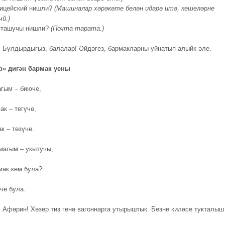
ицейский нишли?
(Машиналар хәрәкәте белән идарә итә, кешеләрне
ый.)
 ташучы нишли?
(Почта тарата.)
.
Булдырдыгыз, балалар! Әйдәгез, бармакларны уйнатып алыйк әле.
р» дигән бармак уены
гым – биюче,
ак – тегүче,
к – төзүче.
магым – укытучы,
мак кем була?
че була.
.
Афәрин! Хәзер тиз генә вагоннарга утырыштык. Безне киләсе тукталыш