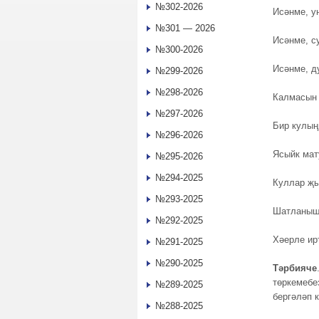
№302-2026
Исәнме, у
№301 — 2026
Исәнме, с
№300-2026
Исәнме, д
№299-2026
№298-2026
Калмасын 
№297-2026
Бир кулың
№296-2026
Ясыйк мат
№295-2026
№294-2025
Куллар җы
№293-2025
Шатланыш
№292-2025
Хәерле ир
№291-2025
№290-2025
Тәрбияче
төркемебе
№289-2025
бергәләп 
№288-2025