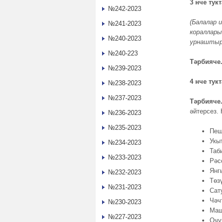
3 нче ту
№242-2023
(Балалар 
№241-2023
кораллары
№240-2023
урнаштыр
№240-223
Тәрбияче
№239-2023
4 нче тук
№238-2023
№237-2023
Тәрбияче
әйтерсез.
№236-2023
№235-2023
Пеш
Укы
№234-2023
Таб
№233-2023
Рәс
Янг
№232-2023
Төз
№231-2023
Сат
Чәч
№230-2023
Маш
№227-2023
Очу