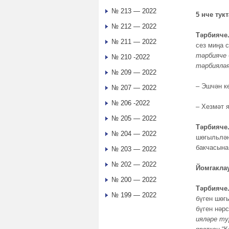
№ 213 — 2022
5 нче тук
№ 212 — 2022
Тәрбияче
№ 211 — 2022
сез миңа 
тәрбияче 
№ 210 -2022
тәрбияләя
№ 209 — 2022
– Эшчән к
№ 207 — 2022
№ 206 -2022
– Хезмәт 
№ 205 — 2022
Тәрбияче
№ 204 — 2022
шөгыльлән
бакчасына 
№ 203 — 2022
№ 202 — 2022
Йомгакла
№ 200 — 2022
Тәрбияче
№ 199 — 2022
бүген шөг
бүген нәр
ияләре ту